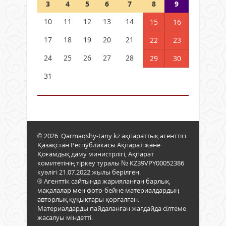
3
4
5
6
7
8
9
10
11
12
13
14
15
16
17
18
19
20
21
22
23
24
25
26
27
28
29
30
31
© 2026. Qarmaqshy-tany.kz ақпараттық агенттігі.
Қазақстан Республикасы Ақпарат және
Қоғамдық даму министрлігі, Ақпарат
комитетінің тіркеу туралы № KZ39VPY00052386
куәлігі 21.07.2022 жылы берілген.
® Агенттік сайтында жарияланған барлық
мақалалар мен фото-бейне материалдардың
авторлық құқықтары қорғалған.
Материалдарды пайдаланған жағдайда сілтеме
жасалуы міндетті.