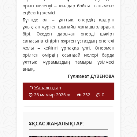
орын иеленуі – жылдар бойғы тынымсыз
еңбектің жемісі.
Бүгінде ол – ұлттық өнердің қадірін
ұлықтап жүрген шынайы жанашырлардың
бірі. Әкеден дарыған өнерді шәкірт
санасына сіңіріп жүрген ұстаздың өнегелі
жолы – кейінгі ұрпаққа үлгі. Өнермен
өрілген өмірдің осындай иелері барда
ұлттық мұрамыздың тамыры үзілмесі
анық.
Гүлжанат ДҮЗЕНОВА
Жаңалықтар
26 мамыр 2026 ж.
232
0
ҰҚСАС ЖАҢАЛЫҚТАР: