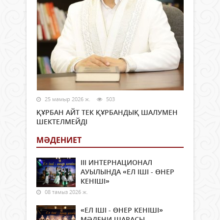
25 мамыр 2026 ж.
503
ҚҰРБАН АЙТ ТЕК ҚҰРБАНДЫҚ ШАЛУМЕН
ШЕКТЕЛМЕЙДІ
МӘДЕНИЕТ
ІІІ ИНТЕРНАЦИОНАЛ
АУЫЛЫНДА «ЕЛ ІШІ - ӨНЕР
КЕНІШІ»
08 тамыз 2026 ж.
«ЕЛ ІШІ - ӨНЕР КЕНІШІ»
МӘДЕНИ ШАРАСЫ