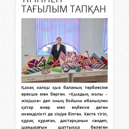
ТАҒЫЛЫМ ТАПҚАН
Қазақ халқы қыз баланың тәрбиесіне
ерекше мән берген. «Қыздың жолы –
жіңішке» деп оның бойына ибалықпен
қатар өнер мен еңбекке деген
икемділікті де сіңіре білген. Кесте тігіп,
құрақ құраған, дастарқанын сәндеп,
шаңырағын шаттыққа бөлеген