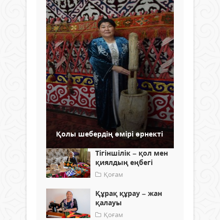
Қолы шебердің өмірі өрнекті
Тігіншілік – қол мен
қиялдың еңбегі
Қоғам
Құрақ құрау – жан
қалауы
Қоғам