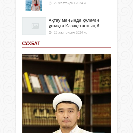
29 желтоқсан 2024 ж.
Ақтау маңында құлаған
ұшақта Қазақстанның 6
25 желтоқсан 2024 ж.
СҰХБАТ