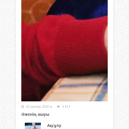
02 қаңтар 2025 ж.
3 613
Әженің ашуы
Ақсұлу