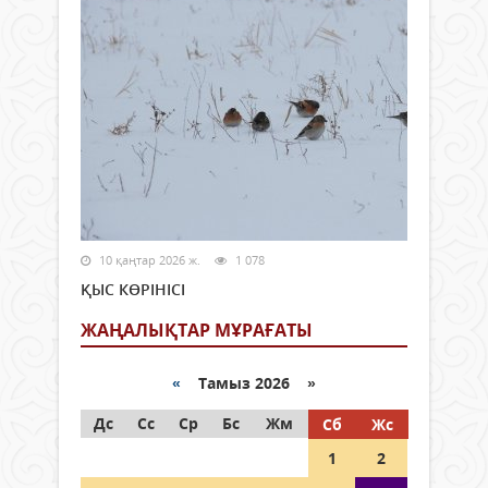
10 қаңтар 2026 ж.
1 078
ҚЫС КӨРІНІСІ
ЖАҢАЛЫҚТАР МҰРАҒАТЫ
«
Тамыз 2026 »
Дс
Сс
Ср
Бс
Жм
Сб
Жс
1
2