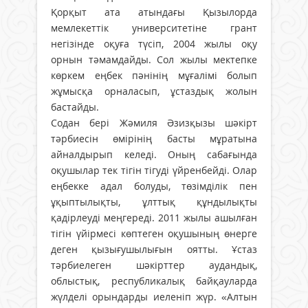
Қорқыт ата атындағы Қызылорда
мемлекеттік университетіне грант
негізінде оқуға түсіп, 2004 жылы оқу
орнын тәмамдайды. Сол жылы мектепке
көркем еңбек пәнінің мұғалімі болып
жұмысқа орналасып, ұстаздық жолын
бастайды.
Содан бері Жәмиля Әзизқызы шәкірт
тәрбиесін өмірінің басты мұратына
айналдырып келеді. Оның сабағында
оқушылар тек тігін тігуді үйренбейді. Олар
еңбекке адал болуды, төзімділік пен
ұқыптылықты, ұлттық құндылықты
қадірлеуді меңгереді. 2011 жылы ашылған
тігін үйірмесі көптеген оқушының өнерге
деген қызығушылығын оятты. Ұстаз
тәрбиелеген шәкірттер аудандық,
облыстық, республикалық байқауларда
жүлделі орындарды иеленіп жүр. «Алтын