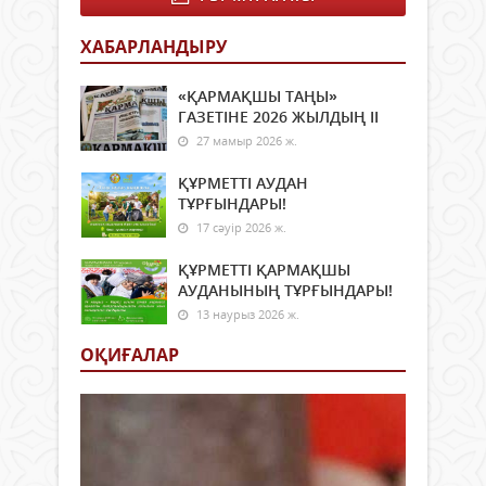
ХАБАРЛАНДЫРУ
«ҚАРМАҚШЫ ТАҢЫ»
ГАЗЕТІНЕ 2026 ЖЫЛДЫҢ ІI
27 мамыр 2026 ж.
ҚҰРМЕТТІ АУДАН
ТҰРҒЫНДАРЫ!
17 сәуір 2026 ж.
ҚҰРМЕТТІ ҚАРМАҚШЫ
АУДАНЫНЫҢ ТҰРҒЫНДАРЫ!
13 наурыз 2026 ж.
ОҚИҒАЛАР