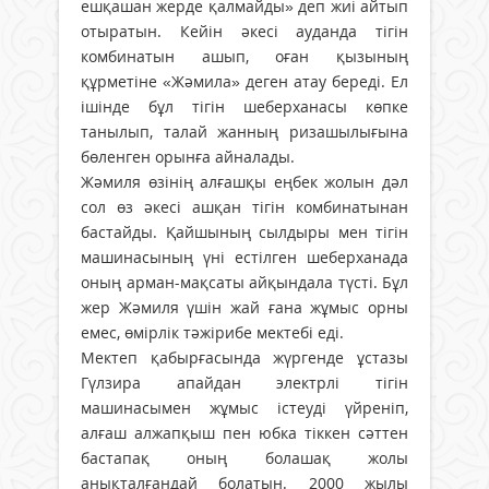
ешқашан жерде қалмайды» деп жиі айтып
отыратын. Кейін әкесі ауданда тігін
комбинатын ашып, оған қызының
құрметіне «Жәмила» деген атау береді. Ел
ішінде бұл тігін шеберханасы көпке
танылып, талай жанның ризашылығына
бөленген орынға айналады.
Жәмиля өзінің алғашқы еңбек жолын дәл
сол өз әкесі ашқан тігін комбинатынан
бастайды. Қайшының сылдыры мен тігін
машинасының үні естілген шеберханада
оның арман-мақсаты айқындала түсті. Бұл
жер Жәмиля үшін жай ғана жұмыс орны
емес, өмірлік тәжірибе мектебі еді.
Мектеп қабырғасында жүргенде ұстазы
Гүлзира апайдан электрлі тігін
машинасымен жұмыс істеуді үйреніп,
алғаш алжапқыш пен юбка тіккен сәттен
бастапақ оның болашақ жолы
анықталғандай болатын. 2000 жылы