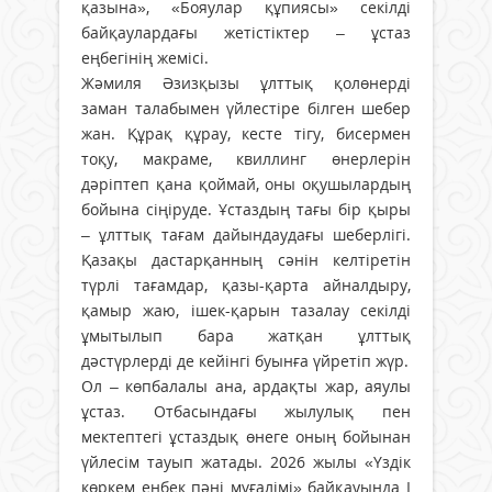
қазына», «Бояулар құпиясы» секілді
байқаулардағы жетістіктер – ұстаз
еңбегінің жемісі.
Жәмиля Әзизқызы ұлттық қолөнерді
заман талабымен үйлестіре білген шебер
жан. Құрақ құрау, кесте тігу, бисермен
тоқу, макраме, квиллинг өнерлерін
дәріптеп қана қоймай, оны оқушылардың
бойына сіңіруде. Ұстаздың тағы бір қыры
– ұлттық тағам дайындаудағы шеберлігі.
Қазақы дастарқанның сәнін келтіретін
түрлі тағамдар, қазы-қарта айналдыру,
қамыр жаю, ішек-қарын тазалау секілді
ұмытылып бара жатқан ұлттық
дәстүрлерді де кейінгі буынға үйретіп жүр.
Ол – көпбалалы ана, ардақты жар, аяулы
ұстаз. Отбасындағы жылулық пен
мектептегі ұстаздық өнеге оның бойынан
үйлесім тауып жатады. 2026 жылы «Үздік
көркем еңбек пәні мұғалімі» байқауында І