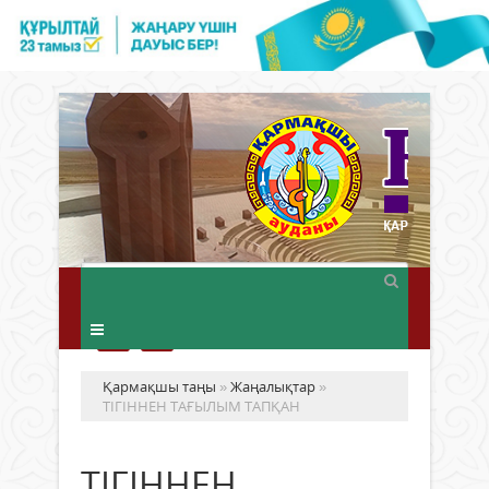
Қармақшы таңы
»
Жаңалықтар
»
ТІГІННЕН ТАҒЫЛЫМ ТАПҚАН
ТІГІННЕН