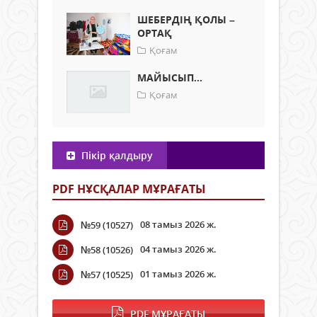
ШЕБЕРДІҢ ҚОЛЫ –
ОРТАҚ
Қоғам
МАЙЫСЫП...
Қоғам
Пікір қалдыру
PDF НҰСҚАЛАР МҰРАҒАТЫ
08 тамыз 2026 ж.
№59 (10527)
04 тамыз 2026 ж.
№58 (10526)
01 тамыз 2026 ж.
№57 (10525)
PDF МҰРАҒАТЫ