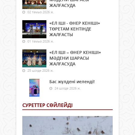
ЖАЛҒАСУДА
02 тамыз 2026 ж.
«ЕЛ ІШІ - ӨНЕР КЕНІШІ»
ТӨРЕТАМ КЕНТІНДЕ
ЖАЛҒАСТЫ
01 тамыз 2026 ж.
«ЕЛ ІШІ – ӨНЕР КЕНІШІ»
МӘДЕНИ ШАРАСЫ
ЖАЛҒАСУДА
25 шілде 2026 ж.
Бас жүлдені иеленді!
24 шілде 2026 ж.
СУРЕТТЕР СӨЙЛЕЙДI