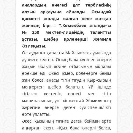
аналардың өнегесі ұлт тәрбиесінің
алтын арқауына айналды. Осындай
қасиетті жолды жалғап келе жатқан
жанның бірі – Т.Көмекбаев атындағы
№250 мектеп-лицейдің талантты
ұстазы, шебер қолөнерші Жәмиля
Әзизқызы.
Ол ауданға қарасты Майлыөзек ауылында
дүниеге келген. Оның бала күнінен өнерге
жақын болып өсуіне отбасының ықпалы
ерекше еді. Әкесі ісмер, қолөнерге бейім
жан болса, анасы тігін тігудің қыр-сырын
меңгерген шебер болатын. Үй ішінде
тігілген кестенің өрнегі мен тігін
машинасының үні кішкентай Жамиляның
жүрегіне өнерге деген сүйіспеншілікті
ерте ұялатты.
Әкесі қызының тігінге деген бейімін ерте
аңғарған екен. «Қыз бала өнерлі болса,