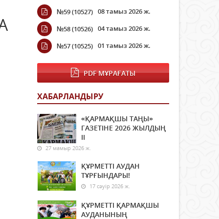
08 тамыз 2026 ж.
№59 (10527)
А
04 тамыз 2026 ж.
№58 (10526)
01 тамыз 2026 ж.
№57 (10525)
PDF МҰРАҒАТЫ
ХАБАРЛАНДЫРУ
«ҚАРМАҚШЫ ТАҢЫ»
ГАЗЕТІНЕ 2026 ЖЫЛДЫҢ
ІI
27 мамыр 2026 ж.
ҚҰРМЕТТІ АУДАН
ТҰРҒЫНДАРЫ!
17 сәуір 2026 ж.
ҚҰРМЕТТІ ҚАРМАҚШЫ
АУДАНЫНЫҢ