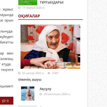
ТҰРҒЫНДАРЫ!
13 наурыз 2026 ж.
з жұмыс
лауында
ОҚИҒАЛАР
кше орын
лынуда.
жүйедегі
абиғатты
лар мен
алағаш,
 етуде.
теңгеге
02 қаңтар 2025 ж.
3 607
Әженің ашуы
 қызметі
Ақсұлу
29 желтоқсан 2024 ж.
0