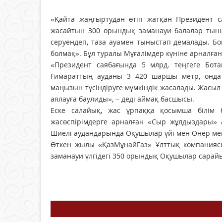
«Қайта жаңғыртудан өтіп жатқан Президент са
жасайтын 300 орындық заманауи балалар тыны
серуендеп, таза ауамен тыныстап демалады. Бо
болмақ». Бұл туралы Мұғалімдер күніне арналған
«Президент саябағында 5 млрд. теңгеге Бот
Ғимараттың ауданы 3 420 шаршы метр, онда жа
маңызын түсіндіруге мүмкіндік жасалады. Жасыл 
аялауға баулиды», – деді аймақ басшысы.
Еске салайық, жас ұрпаққа қосымша білім 
жасөспірімдерге арналған «Сыр жұлдыздары» 
Шиелі аудандарында Оқушылар үйі мен Өнер мек
Өткен жылы «ҚазМұнайГаз» Ұлттық компаниясы
заманауи үлгідегі 350 орындық Оқушылар сара