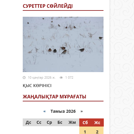
СУРЕТТЕР СӨЙЛЕЙДI
10 қаңтар 2026 ж.
1 072
ҚЫС КӨРІНІСІ
ЖАҢАЛЫҚТАР МҰРАҒАТЫ
«
Тамыз 2026 »
Дс
Сс
Ср
Бс
Жм
Сб
Жс
1
2