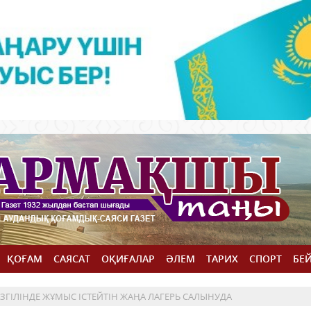
ҚОҒАМ
САЯСАТ
ОҚИҒАЛАР
ӘЛЕМ
ТАРИХ
СПОРТ
БЕ
ЗГІЛІНДЕ ЖҰМЫС ІСТЕЙТІН ЖАҢА ЛАГЕРЬ САЛЫНУДА