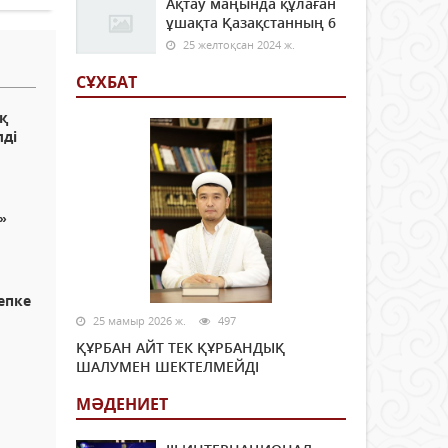
Ақтау маңында құлаған
ұшақта Қазақстанның 6
25 желтоқсан 2024 ж.
СҰХБАТ
қ
лді
»
епке
25 мамыр 2026 ж.
497
ҚҰРБАН АЙТ ТЕК ҚҰРБАНДЫҚ
ШАЛУМЕН ШЕКТЕЛМЕЙДІ
МӘДЕНИЕТ