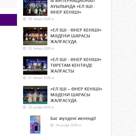
ІІІ ИНТЕРНАЦИОНАЛ
АУЫЛЫНДА «ЕЛ ІШІ -
ӨНЕР КЕНІШІ»
08 тамыз 2026 ж.
«ЕЛ ІШІ - ӨНЕР КЕНІШІ»
МӘДЕНИ ШАРАСЫ
ЖАЛҒАСУДА
02 тамыз 2026 ж.
«ЕЛ ІШІ - ӨНЕР КЕНІШІ»
ТӨРЕТАМ КЕНТІНДЕ
ЖАЛҒАСТЫ
01 тамыз 2026 ж.
«ЕЛ ІШІ – ӨНЕР КЕНІШІ»
МӘДЕНИ ШАРАСЫ
ЖАЛҒАСУДА
25 шілде 2026 ж.
Бас жүлдені иеленді!
24 шілде 2026 ж.