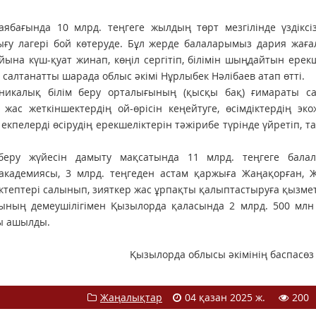
ябағында 10 млрд. теңгеге жылдың төрт мезгілінде үздіксі
ғу лагері бой көтеруде. Бұл жерде балаларымыз дария жаға
йына күш-қуат жинап, көңіл сергітіп, білімін шыңдайтын ере
 салтанатты шарада облыс әкімі Нұрлыбек Нәлібаев атап өтті.
аникалық білім беру орталығының (қысқы бақ) ғимараты са
с жеткіншектердің ой-өрісін кеңейтуге, өсімдіктердің эко
екпелерді өсірудің ерекшеліктерін тәжірибе түрінде үйретіп, т
беру жүйесін дамыту мақсатында 11 млрд. теңгеге бала
академиясы, 3 млрд. теңгеден астам қаржыға Жаңақорған, Ж
тептері салынып, зияткер жас ұрпақты қалыптастыруға қызмет
ның демеушілігімен Қызылорда қаласында 2 млрд. 500 млн 
йы ашылды.
Қызылорда облысы әкімінің баспасөз
Жаңалықтар
04 қазан 2025 ж.
200