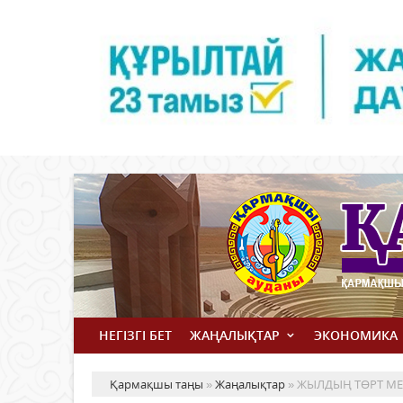
НЕГІЗГІ БЕТ
ЖАҢАЛЫҚТАР
ЭКОНОМИКА
Қармақшы таңы
»
Жаңалықтар
» ЖЫЛДЫҢ ТӨРТ МЕ