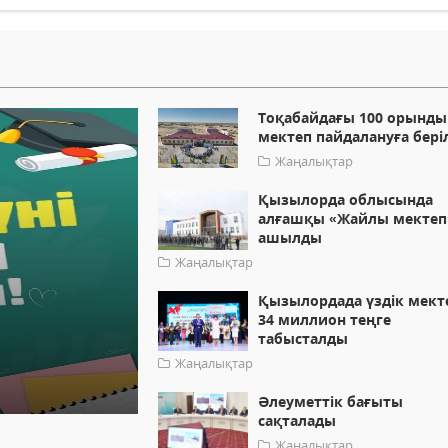
Тоқабайдағы 100 орынды
мектеп пайдалануға бері
Жаңалықтар
Қызылорда облысында
алғашқы «Жайлы мектеп
ашылды
Жаңалықтар
Қызылордада үздік мект
34 миллион теңге
табысталды
Жаңалықтар
Әлеуметтік бағыты
сақталады
Жаңалықтар