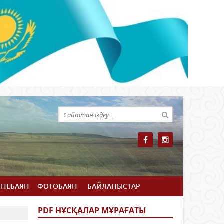
ЙНЕБАЯН
ФОТОБАЯН
БАЙЛАНЫСТАР
PDF НҰСҚАЛАР МҰРАҒАТЫ