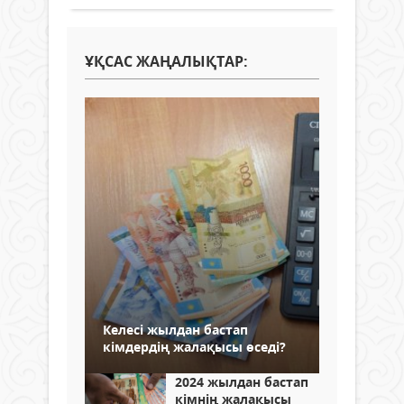
ҰҚСАС ЖАҢАЛЫҚТАР:
Келесі жылдан бастап
кімдердің жалақысы өседі?
2024 жылдан бастап
кімнің жалақысы