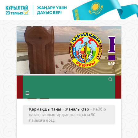
Қармақшы таңы
»
Жаңалықтар
» Кейбір
қазақстандықтардың жалақысы 50
пайызға өседі