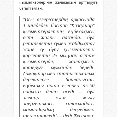
қызметкерлерінің жалақысын арттыруға
бағытталған.
"Осы өзгерістердің арқасында
1 шілдеден бастап "Қазсушар"
қызметкерлерінің еңбекақысы
өсті. Жалпы алғанда, бұл
реттелетін сумен жабдықтау
және су бұру қызметтерін
көрсететін 25 мыңнан астам
қызметкердің жалақысын
көтеруге мүмкіндік береді.
Аймақтар мен статистикалық
деректерге байланысты
еңбекақы орта есеппен 35-50
пайызға дейін өседі – бұл
электр және жылу
энергетикасы саласындағы
мамандардың деңгейімен
теңестіріледі", – деді Жүсіпова.