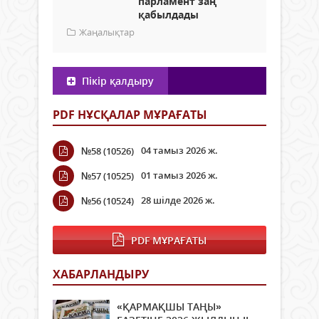
парламент заң
қабылдады
Жаңалықтар
Пікір қалдыру
PDF НҰСҚАЛАР МҰРАҒАТЫ
04 тамыз 2026 ж.
№58 (10526)
01 тамыз 2026 ж.
№57 (10525)
28 шілде 2026 ж.
№56 (10524)
PDF МҰРАҒАТЫ
ХАБАРЛАНДЫРУ
«ҚАРМАҚШЫ ТАҢЫ»