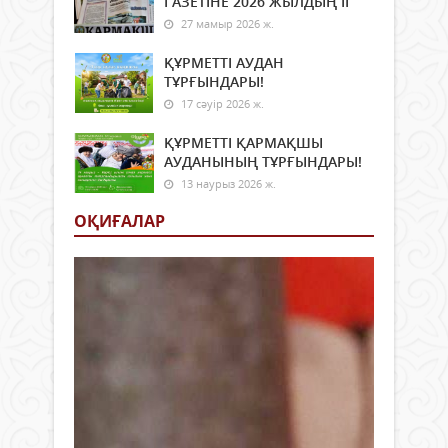
ГАЗЕТІНЕ 2026 ЖЫЛДЫҢ ІI
27 мамыр 2026 ж.
ҚҰРМЕТТІ АУДАН
ТҰРҒЫНДАРЫ!
17 сәуір 2026 ж.
ҚҰРМЕТТІ ҚАРМАҚШЫ
АУДАНЫНЫҢ ТҰРҒЫНДАРЫ!
13 наурыз 2026 ж.
ОҚИҒАЛАР