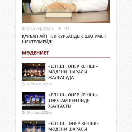
25 мамыр 2026 ж.
492
ҚҰРБАН АЙТ ТЕК ҚҰРБАНДЫҚ ШАЛУМЕН
ШЕКТЕЛМЕЙДІ
МӘДЕНИЕТ
«ЕЛ ІШІ - ӨНЕР КЕНІШІ»
МӘДЕНИ ШАРАСЫ
ЖАЛҒАСУДА
02 тамыз 2026 ж.
«ЕЛ ІШІ - ӨНЕР КЕНІШІ»
ТӨРЕТАМ КЕНТІНДЕ
ЖАЛҒАСТЫ
01 тамыз 2026 ж.
«ЕЛ ІШІ – ӨНЕР КЕНІШІ»
МӘДЕНИ ШАРАСЫ