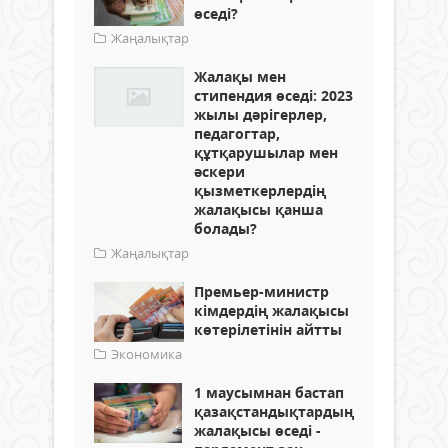
өседі?
Жаңалықтар
Жалақы мен
стипендия өседі: 2023
жылы дәрігерлер,
педагогтар,
құтқарушылар мен
әскери
қызметкерлердің
жалақысы қанша
болады?
Жаңалықтар
Премьер-министр
кімдердің жалақысы
көтерілетінін айтты
Экономика
1 маусымнан бастап
қазақстандықтардың
жалақысы өседі -