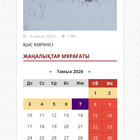
10 қаңтар 2026 ж.
1 065
ҚЫС КӨРІНІСІ
ЖАҢАЛЫҚТАР МҰРАҒАТЫ
«
Тамыз 2026 »
Дс
Сс
Ср
Бс
Жм
Сб
Жс
1
2
3
4
5
6
7
8
9
10
11
12
13
14
15
16
17
18
19
20
21
22
23
24
25
26
27
28
29
30