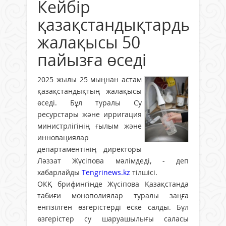
Кейбір
қазақстандықтардың
жалақысы 50
пайызға өседі
2025 жылы 25 мыңнан астам
қазақстандықтың жалақысы
өседі. Бұл туралы Су
ресурстары және ирригация
министрлігінің ғылым және
инновациялар
департаментінің директоры
Ләззат Жүсіпова мәлімдеді, - деп
хабарлайды
Tengrinews.kz
тілшісі.
ОКҚ брифингінде Жүсіпова Қазақстанда
табиғи монополиялар туралы заңға
енгізілген өзгерістерді еске салды. Бұл
өзгерістер су шаруашылығы саласы