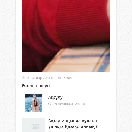
02 қаңтар 2025 ж.
3 603
Әженің ашуы
Ақсұлу
29 желтоқсан 2024 ж.
Ақтау маңында құлаған
ұшақта Қазақстанның 6