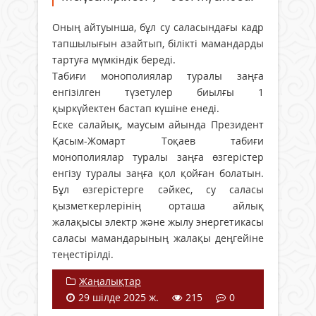
Оның айтуынша, бұл су саласындағы кадр
тапшылығын азайтып, білікті мамандарды
тартуға мүмкіндік береді.
Табиғи монополиялар туралы заңға
енгізілген түзетулер биылғы 1
қыркүйектен бастап күшіне енеді.
Еске салайық, маусым айында Президент
Қасым-Жомарт Тоқаев табиғи
монополиялар туралы заңға өзгерістер
енгізу туралы заңға қол қойған болатын.
Бұл өзгерістерге сәйкес, су саласы
қызметкерлерінің орташа айлық
жалақысы электр және жылу энергетикасы
саласы мамандарының жалақы деңгейіне
теңестірілді.
Жаңалықтар
29 шілде 2025 ж.
215
0