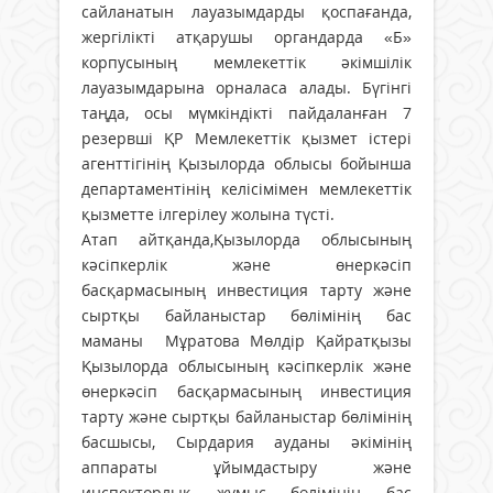
сайланатын лауазымдарды қоспағанда,
жергілікті атқарушы органдарда «Б»
корпусының мемлекеттік әкімшілік
лауазымдарына орналаса алады. Бүгінгі
таңда, осы мүмкіндікті пайдаланған 7
резервші ҚР Мемлекеттік қызмет істері
агенттігінің Қызылорда облысы бойынша
департаментінің келісімімен мемлекеттік
қызметте ілгерілеу жолына түсті.
Атап айтқанда,Қызылорда облысының
кәсіпкерлік және өнеркәсіп
басқармасының инвестиция тарту және
сыртқы байланыстар бөлімінің бас
маманы Мұратова Мөлдір Қайратқызы
Қызылорда облысының кәсіпкерлік және
өнеркәсіп басқармасының инвестиция
тарту және сыртқы байланыстар бөлімінің
басшысы, Сырдария ауданы әкімінің
аппараты ұйымдастыру және
инспекторлық жұмыс бөлімінің бас