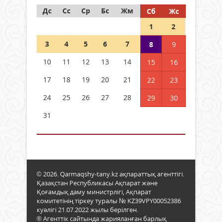
Дс
Сс
Ср
Бс
Жм
Сб
Жс
1
2
3
4
5
6
7
8
9
10
11
12
13
14
15
16
17
18
19
20
21
22
23
24
25
26
27
28
29
30
31
© 2026. Qarmaqshy-tany.kz ақпараттық агенттігі.
Қазақстан Республикасы Ақпарат және
Қоғамдық даму министрлігі, Ақпарат
комитетінің тіркеу туралы № KZ39VPY00052386
куәлігі 21.07.2022 жылы берілген.
® Агенттік сайтында жарияланған барлық