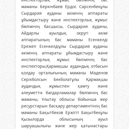
маманы Беркінбаев Ердос Сарсенбекұлы
Сырдария ауданы әкімінің аппараты
ұйымдастыру және инспекторлық жұмыс
бөлімінің басшысы, Сырдария ауданы,
Айдарлы ауылдық округі әкімі
аппаратының бас маманы Есенкелді
Ережеп Есенкелдіұлы Сырдария ауданы
әкімінің аппараты ұйымдастыру және
инспекторлық жұмыс бөлімінің бас
инспекторы,Қармақшы аудандық отбасын
қолдау орталығының маманы Маденов
Серікболсын Бекболатұлы Қармақшы
аудандық жұмыспен қамту және
әлеуметтік бағдарламалар бөлімінің бас
маманы, Ұлытау облысы бойынша жер
ресурстарын басқару департаментінің бас
маманы Бақытбеков Ержігіт Бақытбекұлы
Қызылорда облысының ауыл
шаруашылығы және жер қатынастары