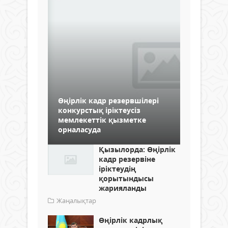
Өңірлік кадр резервшілері
конкурстық іріктеусіз
мемлекеттік қызметке
орналасуда
Қызылорда: Өңірлік
кадр резервіне
іріктеудің
қорытындысы
жарияланды
Жаңалықтар
Өңірлік кадрлық