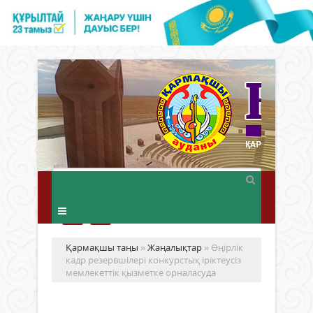
Қармақшы таңы
»
Жаңалықтар
» Өңірлік
кадр резервшілері конкурстық іріктеусіз
мемлекеттік қызметке орналасуда