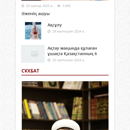
02 қаңтар 2025 ж.
3 605
Әженің ашуы
Ақсұлу
29 желтоқсан 2024 ж.
Ақтау маңында құлаған
ұшақта Қазақстанның 6
25 желтоқсан 2024 ж.
СҰХБАТ