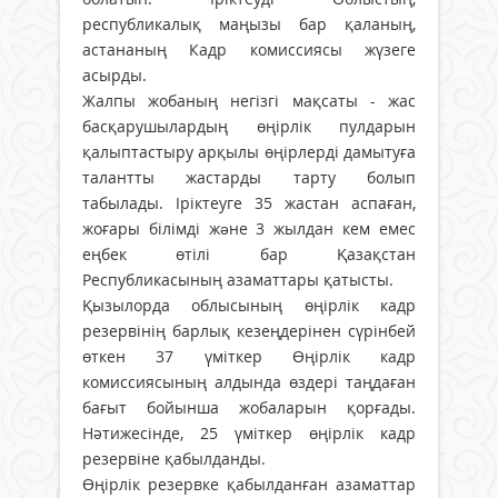
республикалық маңызы бар қаланың,
астананың Кадр комиссиясы жүзеге
асырды.
Жалпы жобаның негізгі мақсаты - жас
басқарушылардың өңірлік пулдарын
қалыптастыру арқылы өңірлерді дамытуға
талантты жастарды тарту болып
табылады. Іріктеуге 35 жастан аспаған,
жоғары білімді жəне 3 жылдан кем емес
еңбек өтілі бар Қазақстан
Республикасының азаматтары қатысты.
Қызылорда облысының өңірлік кадр
резервінің барлық кезеңдерінен сүрінбей
өткен 37 үміткер Өңірлік кадр
комиссиясының алдында өздері таңдаған
бағыт бойынша жобаларын қорғады.
Нәтижесінде, 25 үміткер өңірлік кадр
резервіне қабылданды.
Өңірлік резервке қабылданған азаматтар