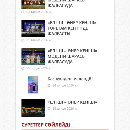
ЖАЛҒАСУДА
02 тамыз 2026 ж.
«ЕЛ ІШІ - ӨНЕР КЕНІШІ»
ТӨРЕТАМ КЕНТІНДЕ
ЖАЛҒАСТЫ
01 тамыз 2026 ж.
«ЕЛ ІШІ – ӨНЕР КЕНІШІ»
МӘДЕНИ ШАРАСЫ
ЖАЛҒАСУДА
25 шілде 2026 ж.
Бас жүлдені иеленді!
24 шілде 2026 ж.
«ЕЛ ІШІ – ӨНЕР КЕНІШІ»
18 шілде 2026 ж.
СУРЕТТЕР СӨЙЛЕЙДI