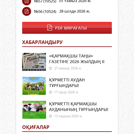
01 тамыз 2026 ж.
№57 (10525)
28 шілде 2026 ж.
№56 (10524)
PDF МҰРАҒАТЫ
ХАБАРЛАНДЫРУ
«ҚАРМАҚШЫ ТАҢЫ»
ГАЗЕТІНЕ 2026 ЖЫЛДЫҢ ІI
27 мамыр 2026 ж.
ҚҰРМЕТТІ АУДАН
ТҰРҒЫНДАРЫ!
17 сәуір 2026 ж.
ҚҰРМЕТТІ ҚАРМАҚШЫ
АУДАНЫНЫҢ ТҰРҒЫНДАРЫ!
13 наурыз 2026 ж.
ОҚИҒАЛАР