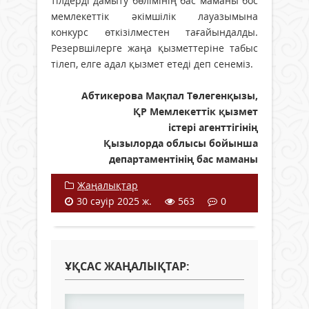
тілдерді дамыту бөлімінің бас маманы бос
мемлекеттік әкімшілік лауазымына
конкурс өткізілместен тағайындалды.
Резервшілерге жаңа қызметтеріне табыс
тілеп, елге адал қызмет етеді деп сенеміз.
Абтикерова Мақпал Төлегенқызы,
ҚР Мемлекеттік қызмет
істері агенттігінің
Қызылорда облысы бойынша
департаментінің бас маманы
Жаңалықтар
30 сәуір 2025 ж.
563
0
ҰҚСАС ЖАҢАЛЫҚТАР: