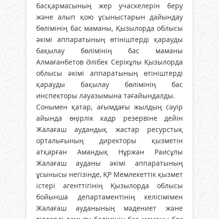
басқармасының жер учаскелерін беру
және алып қою ұсыныстарын дайындау
бөлімінің бас маманы, Қызылорда облысы
әкімі аппаратының өтініштерді қарауды
бақылау бөлімінің бас маманы
Алмағанбетов Әлібек Серікұлы Қызылорда
облысы әкімі аппаратының өтініштерді
қарауды бақылау бөлімінің бас
инспекторы лауазымына тағайындалды.
Сонымен қатар, ағымдағы жылдың сәуір
айында өңірлік кадр резервіне дейін
Жалағаш аудандық жастар ресурстық
орталығының директоры қызметін
атқарған Амандық Нұржан Раисұлы
Жалағаш ауданы әкімі аппаратының
ұсынысы негізінде, ҚР Мемлекеттік қызмет
істері агенттігінің Қызылорда облысы
бойынша департаментінің келісімімен
Жалағаш ауданының мәдениет және