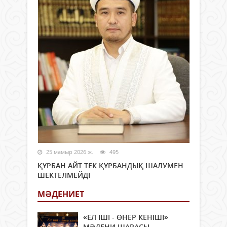
25 мамыр 2026 ж.
495
ҚҰРБАН АЙТ ТЕК ҚҰРБАНДЫҚ ШАЛУМЕН
ШЕКТЕЛМЕЙДІ
МӘДЕНИЕТ
«ЕЛ ІШІ - ӨНЕР КЕНІШІ»
МӘДЕНИ ШАРАСЫ