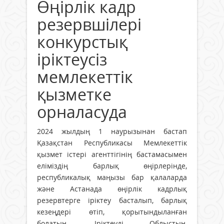
Өңірлік кадр
резервшілері
конкурстық
іріктеусіз
мемлекеттік
қызметке
орналасуда
2024 жылдың 1 наурызынан бастап
Қазақстан Республикасы Мемлекеттік
қызмет істері агенттігінің бастамасымен
еліміздің барлық өңірлерінде,
республикалық маңызы бар қалаларда
және Астанада өңірлік кадрлық
резервтерге іріктеу басталып, барлық
кезеңдері өтіп, қорытындыланған
болатын. Іріктеуді Облыстың,