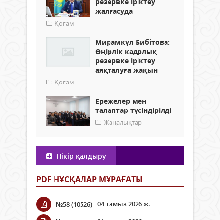
резервке іріктеу
жалғасуда
Қоғам
Мирамкүл Бибітова:
Өңірлік кадрлық
резервке іріктеу
аяқталуға жақын
Қоғам
Ережелер мен
талаптар түсіндірілді
Жаңалықтар
Пікір қалдыру
PDF НҰСҚАЛАР МҰРАҒАТЫ
04 тамыз 2026 ж.
№58 (10526)