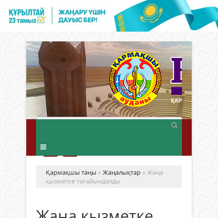
Қармақшы таңы
»
Жаңалықтар
» Жаңа
қызметке тағайындалды
Жаңа қызметке