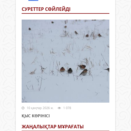
СУРЕТТЕР СӨЙЛЕЙДI
10 қаңтар 2026 ж.
1 078
ҚЫС КӨРІНІСІ
ЖАҢАЛЫҚТАР МҰРАҒАТЫ