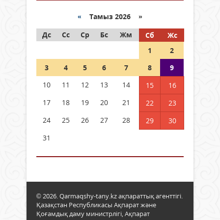
«
Тамыз 2026 »
Дс
Сс
Ср
Бс
Жм
Сб
Жс
1
2
3
4
5
6
7
8
9
10
11
12
13
14
15
16
17
18
19
20
21
22
23
24
25
26
27
28
29
30
31
© 2026. Qarmaqshy-tany.kz ақпараттық агенттігі.
Қазақстан Республикасы Ақпарат және
Қоғамдық даму министрлігі, Ақпарат