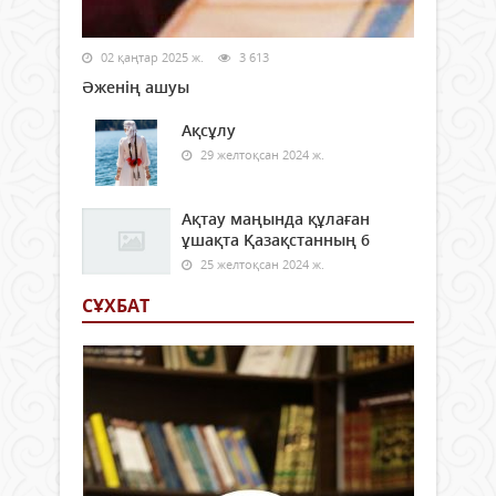
02 қаңтар 2025 ж.
3 613
Әженің ашуы
Ақсұлу
29 желтоқсан 2024 ж.
Ақтау маңында құлаған
ұшақта Қазақстанның 6
25 желтоқсан 2024 ж.
СҰХБАТ