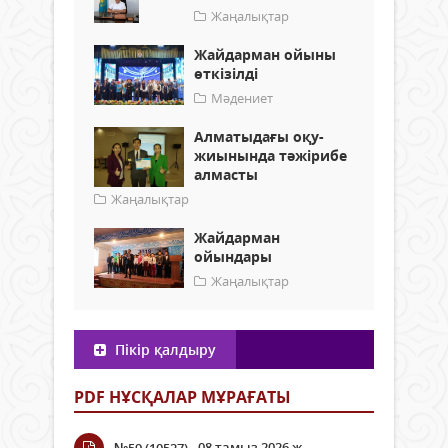
Жаңалықтар
Жайдарман ойыны
өткізілді
Мәдениет
Алматыдағы оқу-
жиынында тәжірибе
алмасты
Жаңалықтар
Жайдарман
ойындары
Жаңалықтар
Пікір қалдыру
PDF НҰСҚАЛАР МҰРАҒАТЫ
08 тамыз 2026 ж.
№59 (10527)