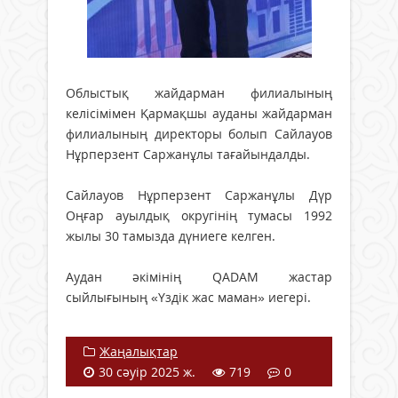
Облыстық жайдарман филиалының
келісімімен Қармақшы ауданы жайдарман
филиалының директоры болып Сайлауов
Нұрперзент Саржанұлы тағайындалды.
Сайлауов Нұрперзент Саржанұлы Дүр
Оңғар ауылдық округінің тумасы 1992
жылы 30 тамызда дүниеге келген.
Аудан әкімінің QADAM жастар
сыйлығының «Үздік жас маман» иегері.
Жаңалықтар
30 сәуір 2025 ж.
719
0