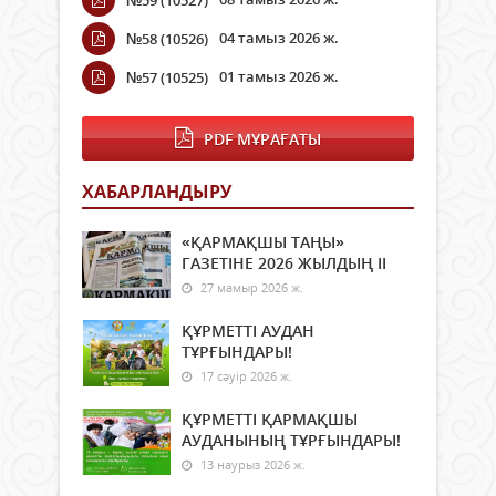
04 тамыз 2026 ж.
№58 (10526)
01 тамыз 2026 ж.
№57 (10525)
PDF МҰРАҒАТЫ
ХАБАРЛАНДЫРУ
«ҚАРМАҚШЫ ТАҢЫ»
ГАЗЕТІНЕ 2026 ЖЫЛДЫҢ ІI
27 мамыр 2026 ж.
ҚҰРМЕТТІ АУДАН
ТҰРҒЫНДАРЫ!
17 сәуір 2026 ж.
ҚҰРМЕТТІ ҚАРМАҚШЫ
АУДАНЫНЫҢ ТҰРҒЫНДАРЫ!
13 наурыз 2026 ж.