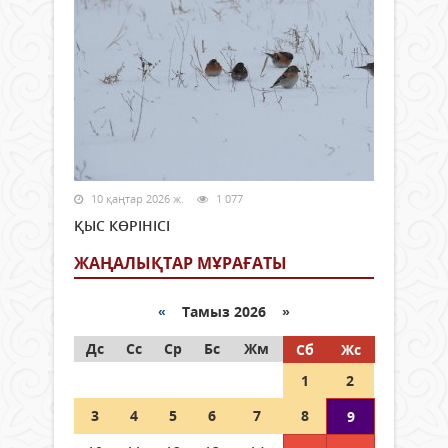
10 қаңтар 2026 ж.
1 077
ҚЫС КӨРІНІСІ
ЖАҢАЛЫҚТАР МҰРАҒАТЫ
«
Тамыз 2026 »
Дс
Сс
Ср
Бс
Жм
Сб
Жс
1
2
3
4
5
6
7
8
9