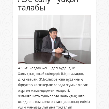
талабы
АЭС-ті қолдау жөніндегі аудандық
Халықтық штаб өкілдері: Ә.Қошалақов,
Д.Қанатбай, Ж.Болысбекова ауданның
бірқатар кәсіпкерлік салада жұмыс жасап
жүрген мамандармен кездесті.
Жиынға қатысушыларға Халықтық штаб
өкілдері атом электр станциясының еліміз
үшін маңыздылығына тоқталып