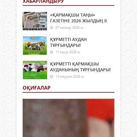
ХАБАРЛАНДЫРУ
«ҚАРМАҚШЫ ТАҢЫ»
ГАЗЕТІНЕ 2026 ЖЫЛДЫҢ ІI
27 мамыр 2026 ж.
ҚҰРМЕТТІ АУДАН
ТҰРҒЫНДАРЫ!
17 сәуір 2026 ж.
ҚҰРМЕТТІ ҚАРМАҚШЫ
АУДАНЫНЫҢ ТҰРҒЫНДАРЫ!
13 наурыз 2026 ж.
ОҚИҒАЛАР