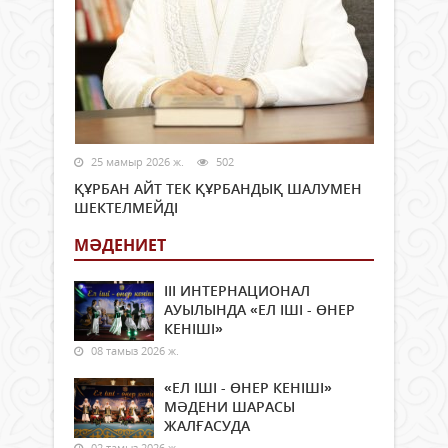
25 мамыр 2026 ж.
502
ҚҰРБАН АЙТ ТЕК ҚҰРБАНДЫҚ ШАЛУМЕН
ШЕКТЕЛМЕЙДІ
МӘДЕНИЕТ
ІІІ ИНТЕРНАЦИОНАЛ
АУЫЛЫНДА «ЕЛ ІШІ - ӨНЕР
КЕНІШІ»
08 тамыз 2026 ж.
«ЕЛ ІШІ - ӨНЕР КЕНІШІ»
МӘДЕНИ ШАРАСЫ
ЖАЛҒАСУДА
02 тамыз 2026 ж.