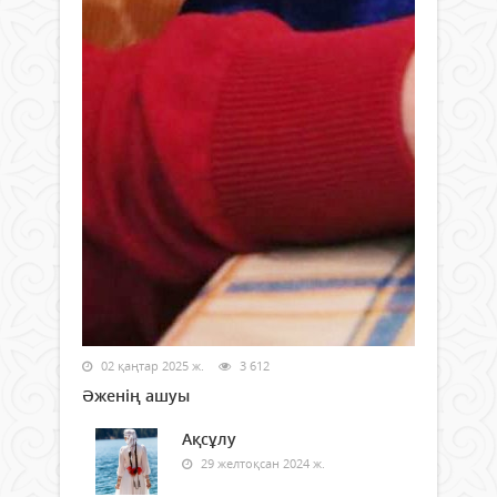
02 қаңтар 2025 ж.
3 612
Әженің ашуы
Ақсұлу
29 желтоқсан 2024 ж.