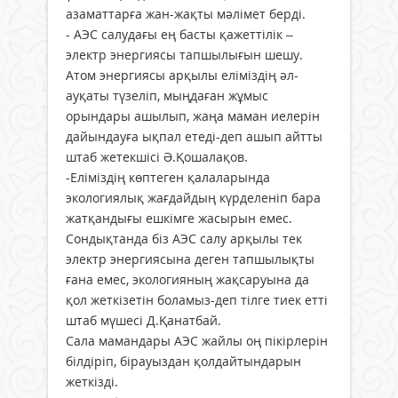
азаматтарға жан-жақты мәлімет берді.
- АЭС салудағы ең басты қажеттілік –
электр энергиясы тапшылығын шешу.
Атом энергиясы арқылы еліміздің әл-
ауқаты түзеліп, мыңдаған жұмыс
орындары ашылып, жаңа маман иелерін
дайындауға ықпал етеді-деп ашып айтты
штаб жетекшісі Ә.Қошалақов.
-Еліміздің көптеген қалаларында
экологиялық жағдайдың күрделеніп бара
жатқандығы ешкімге жасырын емес.
Сондықтанда біз АЭС салу арқылы тек
электр энергиясына деген тапшылықты
ғана емес, экологияның жақсаруына да
қол жеткізетін боламыз-деп тілге тиек етті
штаб мүшесі Д.Қанатбай.
Сала мамандары АЭС жайлы оң пікірлерін
білдіріп, бірауыздан қолдайтындарын
жеткізді.