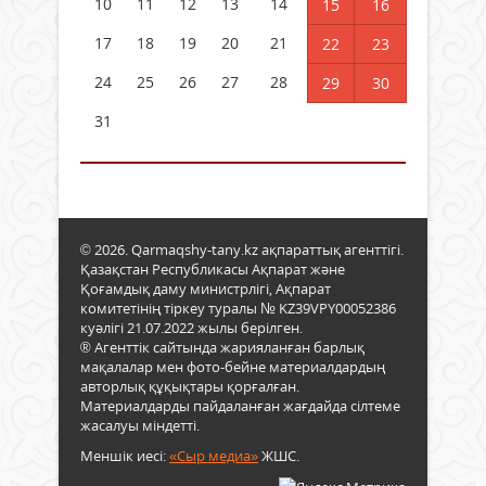
10
11
12
13
14
15
16
17
18
19
20
21
22
23
24
25
26
27
28
29
30
31
© 2026. Qarmaqshy-tany.kz ақпараттық агенттігі.
Қазақстан Республикасы Ақпарат және
Қоғамдық даму министрлігі, Ақпарат
комитетінің тіркеу туралы № KZ39VPY00052386
куәлігі 21.07.2022 жылы берілген.
® Агенттік сайтында жарияланған барлық
мақалалар мен фото-бейне материалдардың
авторлық құқықтары қорғалған.
Материалдарды пайдаланған жағдайда сілтеме
жасалуы міндетті.
Меншік иесі:
«Сыр медиа»
ЖШС.