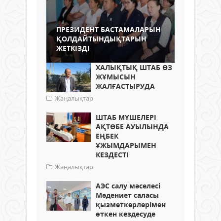
ПРЕЗИДЕНТ БАСТАМАЛАРЫН
ҚОЛДАЙТЫНДЫҚТАРЫН
ЖЕТКІЗДІ
ХАЛЫҚТЫҚ ШТАБ ӨЗ
ЖҰМЫСЫН
ЖАЛҒАСТЫРУДА
Жаңалықтар
ШТАБ МҮШЕЛЕРІ
АҚТӨБЕ АУЫЛЫНДА
ЕҢБЕК
ҰЖЫМДАРЫМЕН
КЕЗДЕСТІ
Жаңалықтар
АЭС салу мәселесі
Мәдениет саласы
қызметкерлерімен
өткен кездесуде