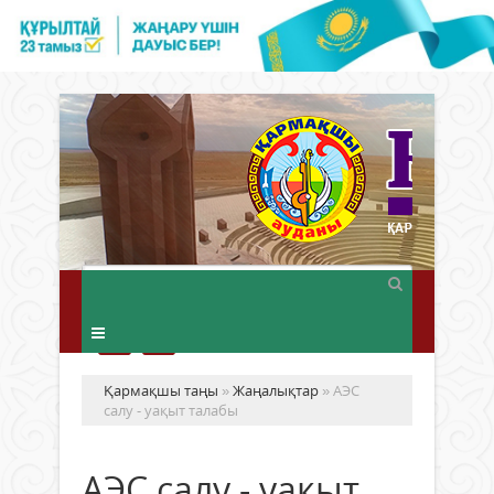
Қармақшы таңы
»
Жаңалықтар
» АЭС
салу - уақыт талабы
АЭС салу - уақыт