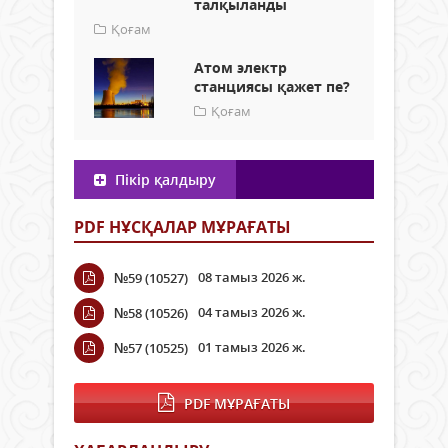
талқыланды
Қоғам
Атом электр
станциясы қажет пе?
Қоғам
Пікір қалдыру
PDF НҰСҚАЛАР МҰРАҒАТЫ
08 тамыз 2026 ж.
№59 (10527)
04 тамыз 2026 ж.
№58 (10526)
01 тамыз 2026 ж.
№57 (10525)
PDF МҰРАҒАТЫ