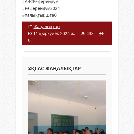
#АЭСРеферендум
#Референдум2024
#ХалықтықШтаб
Жаңалықтар
11 қыркүйек 2024 ж.
438
0
ҰҚСАС ЖАҢАЛЫҚТАР: