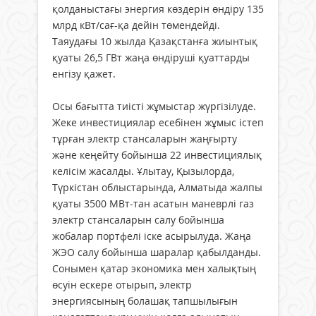
қолданыстағы энергия көздерін өндіру 135
млрд кВт/сағ-қа дейін төмендейді.
Таяудағы 10 жылда Қазақстанға жиынтық
қуаты 26,5 ГВт жаңа өндіруші қуаттарды
енгізу қажет.
Осы бағытта тиісті жұмыстар жүргізілуде.
Жеке инвестициялар есебінен жұмыс істеп
тұрған электр стансаларын жаңғырту
және кеңейту бойынша 22 инвестициялық
келісім жасалды. Ұлытау, Қызылорда,
Түркістан облыстарында, Алматыда жалпы
қуаты 3500 МВт-тан асатын маневрлі газ
электр стансаларын салу бойынша
жобалар портфелі іске асырылуда. Жаңа
ЖЭО салу бойынша шаралар қабылданды.
Сонымен қатар экономика мен халықтың
өсуін ескере отырып, электр
энергиясының болашақ тапшылығын