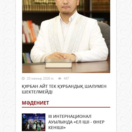
25 мамыр 2026 ж.
497
ҚҰРБАН АЙТ ТЕК ҚҰРБАНДЫҚ ШАЛУМЕН
ШЕКТЕЛМЕЙДІ
МӘДЕНИЕТ
ІІІ ИНТЕРНАЦИОНАЛ
АУЫЛЫНДА «ЕЛ ІШІ - ӨНЕР
КЕНІШІ»