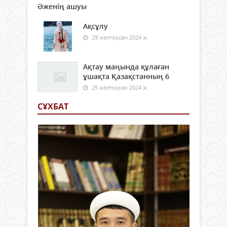
Әженің ашуы
Ақсұлу
29 желтоқсан 2024 ж.
Ақтау маңында құлаған
ұшақта Қазақстанның 6
25 желтоқсан 2024 ж.
СҰХБАТ