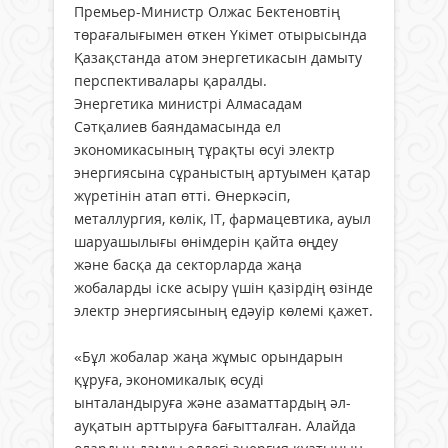
Премьер-Министр Олжас Бектеновтің
төрағалығымен өткен Үкімет отырысында
Қазақстанда атом энергетикасын дамыту
перспективалары қаралды.
Энергетика министрі Алмасадам
Сәтқалиев баяндамасында ел
экономикасының тұрақты өсуі электр
энергиясына сұраныстың артуымен қатар
жүретінін атап өтті. Өнеркәсіп,
металлургия, көлік, IT, фармацевтика, ауыл
шаруашылығы өнімдерін қайта өңдеу
және басқа да секторларда жаңа
жобаларды іске асыру үшін қазірдің өзінде
электр энергиясының едәуір көлемі қажет.
«Бұл жобалар жаңа жұмыс орындарын
құруға, экономикалық өсуді
ынталандыруға және азаматтардың әл-
ауқатын арттыруға бағытталған. Алайда