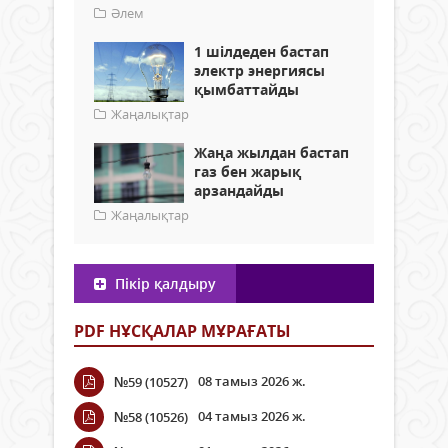
Әлем
1 шілдеден бастап
электр энергиясы
қымбаттайды
Жаңалықтар
Жаңа жылдан бастап
газ бен жарық
арзандайды
Жаңалықтар
Пікір қалдыру
PDF НҰСҚАЛАР МҰРАҒАТЫ
08 тамыз 2026 ж.
№59 (10527)
04 тамыз 2026 ж.
№58 (10526)