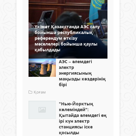
Үкімет Қазақстанда АЭС салу
бойынша республикалық
референдум өткізу
мәселелері бойынша қаулы
қабылдады
АЭС – әлемдегі
электр
энергиясының
маңызды көздерінің
бірі
Қоғам
"Нью-Йорктың
көлеміндей":
Қытайда әлемдегі ең
ірі күн электр
станциясы іске
қосылды