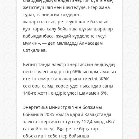
олардың дамуы елдегі энергия қуатының
жетіспеушілігімен шектелуде. Егер жаңа
тұрақты энергия көздерін –
жаңартылатын, реттеуші және базалық
қуаттарды салу бойынша шұғыл шаралар
қабылданбаса, жағдай күрделене түсуі
мүмкін», — деп мәлімдеді Алмасадам
Сәтқалиев.
Бүгінгі таңда электр энергиясын өндірудің
негізгі үлесі өндірістің 66%-ын қамтамасыз
ететін көмір стансаларына тиесілі. ЖЭК
секторы өсімді көрсетуде: нысандар саны
148-ге жетті, өндіріс үлесі шамамен 6%.
Энергетика министрлігінің болжамы
бойынша 2035 жылға қарай Қазақстанда
электр энергиясын тұтыну 152,4 млрд кВт/
сағ дейін өседі. Бұл ретте бірқатар
объективті себептер бойынша