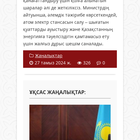
қанағаттандыру үшін қолға алынатын
шаралар әлі де жеткіліксіз. Министрдің
айтуынша, әлемдік тәжірибе көрсеткендей,
атом электр стансасын салу – шығатын
қуаттарды ауыстыру және Қазақстанның
энергияға тәуелсіздігін қамтамасыз ету
үшін жалғыз дұрыс шешім саналады.
Жаңалықтар
27 тамыз 2024 ж.
326
0
ҰҚСАС ЖАҢАЛЫҚТАР: