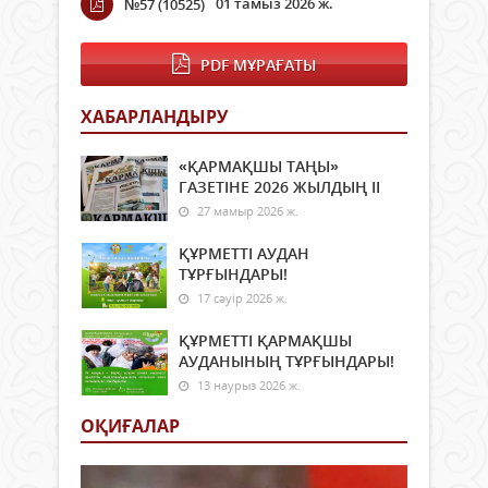
01 тамыз 2026 ж.
№57 (10525)
PDF МҰРАҒАТЫ
ХАБАРЛАНДЫРУ
«ҚАРМАҚШЫ ТАҢЫ»
ГАЗЕТІНЕ 2026 ЖЫЛДЫҢ ІI
27 мамыр 2026 ж.
ҚҰРМЕТТІ АУДАН
ТҰРҒЫНДАРЫ!
17 сәуір 2026 ж.
ҚҰРМЕТТІ ҚАРМАҚШЫ
АУДАНЫНЫҢ ТҰРҒЫНДАРЫ!
13 наурыз 2026 ж.
ОҚИҒАЛАР