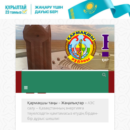
Қармақшы таңы
»
Жаңалықтар
» АЭС
салу – Қазақстанның энергияға
тәуелсіздігін қамтамасыз етудің бірден-
бір дұрыс шешімі