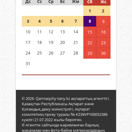
Дс
Сс
Ср
Бс
Жм
Сб
Жс
1
2
3
4
5
6
7
8
9
10
11
12
13
14
15
16
17
18
19
20
21
22
23
24
25
26
27
28
29
30
31
© 2026. Qarmaqshy-tany.kz ақпараттық агенттігі.
Қазақстан Республикасы Ақпарат және
Қоғамдық даму министрлігі, Ақпарат
комитетінің тіркеу туралы № KZ39VPY00052386
куәлігі 21.07.2022 жылы берілген.
® Агенттік сайтында жарияланған барлық
мақалалар мен фото-бейне материалдардың