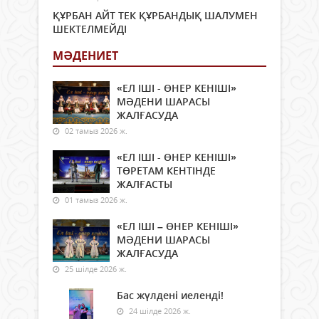
ҚҰРБАН АЙТ ТЕК ҚҰРБАНДЫҚ ШАЛУМЕН
ШЕКТЕЛМЕЙДІ
МӘДЕНИЕТ
«ЕЛ ІШІ - ӨНЕР КЕНІШІ»
МӘДЕНИ ШАРАСЫ
ЖАЛҒАСУДА
02 тамыз 2026 ж.
«ЕЛ ІШІ - ӨНЕР КЕНІШІ»
ТӨРЕТАМ КЕНТІНДЕ
ЖАЛҒАСТЫ
01 тамыз 2026 ж.
«ЕЛ ІШІ – ӨНЕР КЕНІШІ»
МӘДЕНИ ШАРАСЫ
ЖАЛҒАСУДА
25 шілде 2026 ж.
Бас жүлдені иеленді!
24 шілде 2026 ж.