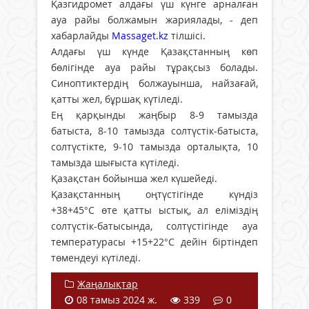
Қазгидромет алдағы үш күнге арналған
ауа райы болжамын жариялады, - деп
хабарлайды
Massaget.kz
тілшісі.
Алдағы үш күнде Қазақстанның көп
бөлігінде ауа райы тұрақсыз болады.
Синоптиктердің болжауынша, найзағай,
қатты жел, бұршақ күтіледі.
Ең қарқынды жаңбыр 8-9 тамызда
батыста, 8-10 тамызда солтүстік-батыста,
солтүстікте, 9-10 тамызда орталықта, 10
тамызда шығыста күтіледі.
Қазақстан бойынша жел күшейеді.
Қазақстанның оңтүстігінде күндіз
+38+45°С өте қатты ыстық, ал еліміздің
солтүстік-батысында, солтүстігінде ауа
температурасы +15+22°С дейін біртіндеп
төмендеуі күтіледі.
Жаңалықтар
08 тамыз 2024 ж.
339
0