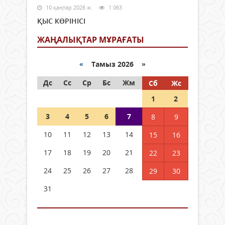
10 қаңтар 2026 ж.
1 063
ҚЫС КӨРІНІСІ
ЖАҢАЛЫҚТАР МҰРАҒАТЫ
«
Тамыз 2026 »
Дс
Сс
Ср
Бс
Жм
Сб
Жс
1
2
3
4
5
6
7
8
9
10
11
12
13
14
15
16
17
18
19
20
21
22
23
24
25
26
27
28
29
30
31