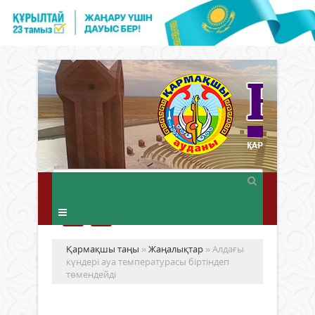
Қармақшы таңы
»
Жаңалықтар
» Алдағы
күндері ауа температурасы біртіндеп
төмендейді