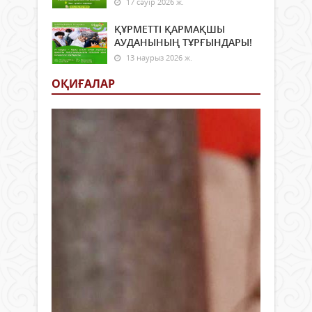
17 сәуір 2026 ж.
ҚҰРМЕТТІ ҚАРМАҚШЫ
АУДАНЫНЫҢ ТҰРҒЫНДАРЫ!
13 наурыз 2026 ж.
ОҚИҒАЛАР