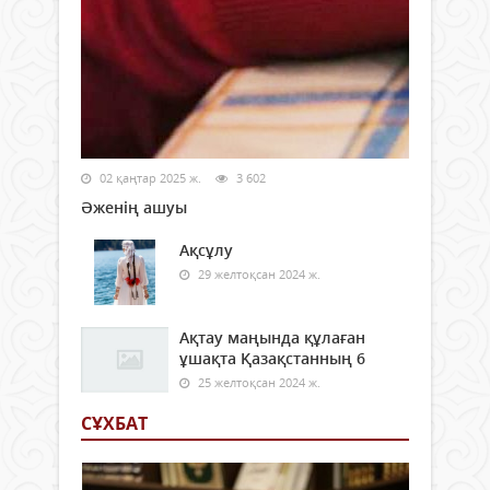
02 қаңтар 2025 ж.
3 602
Әженің ашуы
Ақсұлу
29 желтоқсан 2024 ж.
Ақтау маңында құлаған
ұшақта Қазақстанның 6
25 желтоқсан 2024 ж.
СҰХБАТ