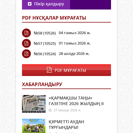
Пікір қалдыру
PDF НҰСҚАЛАР МҰРАҒАТЫ
04 тамыз 2026 ж.
№58 (10526)
01 тамыз 2026 ж.
№57 (10525)
28 шілде 2026 ж.
№56 (10524)
PDF МҰРАҒАТЫ
ХАБАРЛАНДЫРУ
«ҚАРМАҚШЫ ТАҢЫ»
ГАЗЕТІНЕ 2026 ЖЫЛДЫҢ ІI
27 мамыр 2026 ж.
ҚҰРМЕТТІ АУДАН
ТҰРҒЫНДАРЫ!