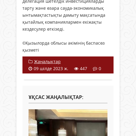
делегация шетелдік инвестицияларды
тарту және өзара сауда-экономикалық
ынтымақтастықты дамыту мақсатында
қытайлық компаниялармен екіжақты
кездесулер өткізеді.
©️Қызылорда облысы әкімінің баспасөз
қызметі
Жаңалықтар
09 шілде 2023 ж.
447
0
ҰҚСАС ЖАҢАЛЫҚТАР: