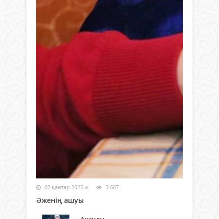
02 қаңтар 2025 ж.
3 607
Әженің ашуы