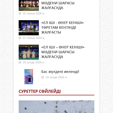
МӘДЕНИ ШАРАСЫ
ЖАЛҒАСУДА
02 тамыз 2026 ж.
«ЕЛ ІШІ - ӨНЕР КЕНІШІ»
ТӨРЕТАМ КЕНТІНДЕ
ЖАЛҒАСТЫ
01 тамыз 2026 ж.
«ЕЛ ІШІ – ӨНЕР КЕНІШІ»
МӘДЕНИ ШАРАСЫ
ЖАЛҒАСУДА
25 шілде 2026 ж.
Бас жүлдені иеленді!
24 шілде 2026 ж.
СУРЕТТЕР СӨЙЛЕЙДI