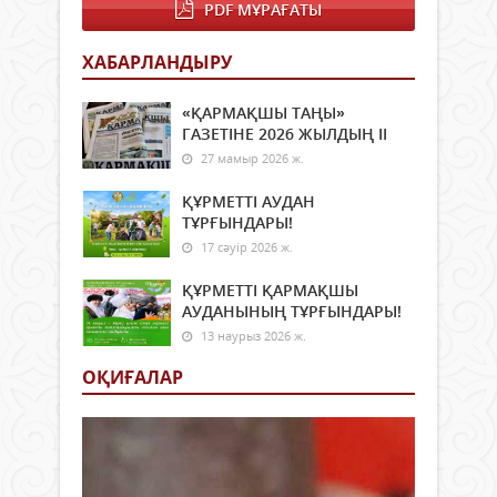
PDF МҰРАҒАТЫ
ХАБАРЛАНДЫРУ
«ҚАРМАҚШЫ ТАҢЫ»
ГАЗЕТІНЕ 2026 ЖЫЛДЫҢ ІI
27 мамыр 2026 ж.
ҚҰРМЕТТІ АУДАН
ТҰРҒЫНДАРЫ!
17 сәуір 2026 ж.
ҚҰРМЕТТІ ҚАРМАҚШЫ
АУДАНЫНЫҢ ТҰРҒЫНДАРЫ!
13 наурыз 2026 ж.
ОҚИҒАЛАР