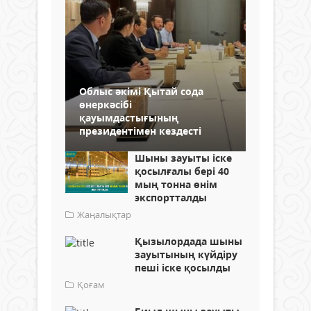
Облыс әкімі Қытай сода
өнеркәсібі
қауымдастығының
президентімен кездесті
Шыны зауыты іске
қосылғалы бері 40
мың тонна өнім
экспортталды
Жаңалықтар
Қызылордада шыны
зауытының күйдіру
пеші іске қосылды
Қоғам