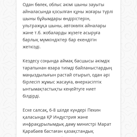
Одан бөлек, облыс әкімі шыны зауыты
айналасында қосылған құны жоғары түрлі
шыны бұйымдары өндірістерін,
ультражұқа шыны, автокөлік айналары
және т.б. жобаларды жүзеге асыруға
барлық мүмкіндіктер бар екендігін
жеткізді.
Кездесу соңында аймақ басшысы әкімдік
тарапынан өзара тиімді байланыстардың
маңыздылығын растай отырып, одан әрі
бірлесіп жұмыс жасауға, өнеркәсіптік
ынтымақтастықты кеңейтуге ниет
білдірдi.
Еске салсақ, 6-8 шілде күндері Пекин
қаласында ҚР Индустрия және
инфрақұрылымдық даму министрі Марат
Қарабаев бастаған қазақстандық