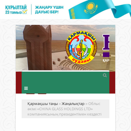
Қармақшы таңы
»
Жаңалықтар
» Облыс
әкімі «CHINA GLASS HOLDINGS LTD»
компаниясының президентімен кездесті