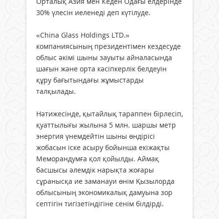
Орталық Азия мен Кеден Одағы елдерінде
30% үлесін иеленеді деп күтілуде.
«China Glass Holdings LTD.»
компаниясының президентімен кездесуде
облыс әкімі шыны зауыты айналасында
шағын және орта кәсіпкерлік белдеуін
құру бағытындағы жұмыстарды
талқылады.
Нәтижесінде, қытайлық тараппен бірлесіп,
қуаттылығы жылына 5 млн. шаршы метр
энергия үнемдейтін шыны өндірісі
жобасын іске асыру бойынша екіжақты
Меморандумға қол қойылды. Аймақ
басшысы әлемдік нарықта жоғары
сұранысқа ие заманауи өнім Қызылорда
облысының экономикалық дамуына зор
септігін тигізетіндігіне сенім білдірді.