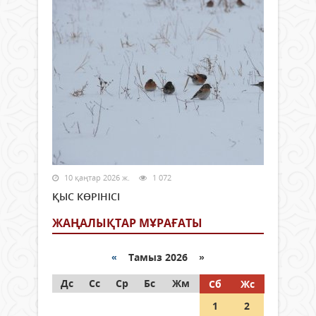
10 қаңтар 2026 ж.
1 072
ҚЫС КӨРІНІСІ
ЖАҢАЛЫҚТАР МҰРАҒАТЫ
«
Тамыз 2026 »
Дс
Сс
Ср
Бс
Жм
Сб
Жс
1
2