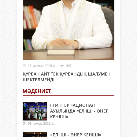
25 мамыр 2026 ж.
497
ҚҰРБАН АЙТ ТЕК ҚҰРБАНДЫҚ ШАЛУМЕН
ШЕКТЕЛМЕЙДІ
МӘДЕНИЕТ
ІІІ ИНТЕРНАЦИОНАЛ
АУЫЛЫНДА «ЕЛ ІШІ - ӨНЕР
КЕНІШІ»
08 тамыз 2026 ж.
«ЕЛ ІШІ - ӨНЕР КЕНІШІ»