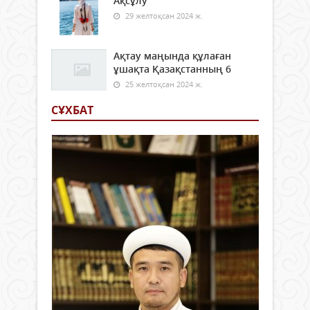
Ақсұлу
29 желтоқсан 2024 ж.
Ақтау маңында құлаған
ұшақта Қазақстанның 6
25 желтоқсан 2024 ж.
СҰХБАТ