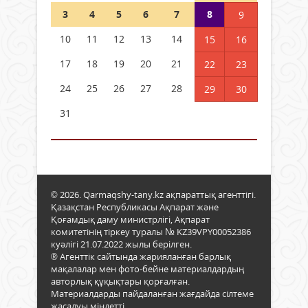
3
4
5
6
7
8
9
10
11
12
13
14
15
16
17
18
19
20
21
22
23
24
25
26
27
28
29
30
31
© 2026. Qarmaqshy-tany.kz ақпараттық агенттігі.
Қазақстан Республикасы Ақпарат және
Қоғамдық даму министрлігі, Ақпарат
комитетінің тіркеу туралы № KZ39VPY00052386
куәлігі 21.07.2022 жылы берілген.
® Агенттік сайтында жарияланған барлық
мақалалар мен фото-бейне материалдардың
авторлық құқықтары қорғалған.
Материалдарды пайдаланған жағдайда сілтеме
жасалуы міндетті.