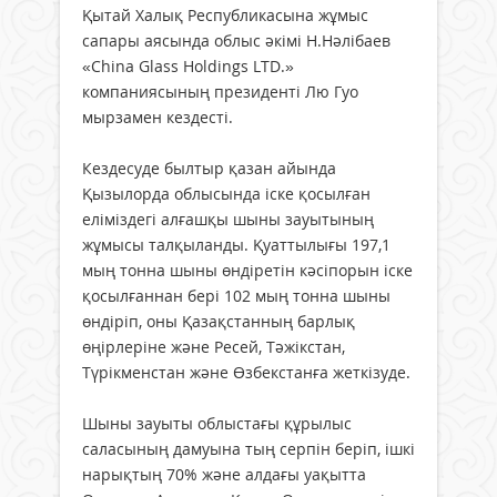
Қытай Халық Республикасына жұмыс
сапары аясында облыс әкімі Н.Нәлібаев
«China Glass Holdings LTD.»
компаниясының президенті Лю Гуо
мырзамен кездесті.
Кездесуде былтыр қазан айында
Қызылорда облысында іске қосылған
еліміздегі алғашқы шыны зауытының
жұмысы талқыланды. Қуаттылығы 197,1
мың тонна шыны өндіретін кәсіпорын іске
қосылғаннан бері 102 мың тонна шыны
өндіріп, оны Қазақстанның барлық
өңірлеріне және Ресей, Тәжікстан,
Түрікменстан және Өзбекстанға жеткізуде.
Шыны зауыты облыстағы құрылыс
саласының дамуына тың серпін беріп, ішкі
нарықтың 70% және алдағы уақытта