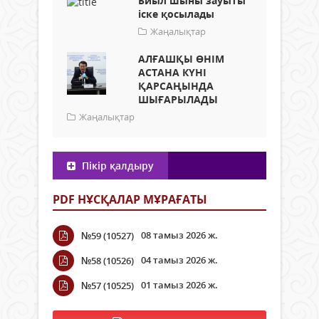
Биыл шыны зауыты
іске қосылады
Жаңалықтар
АЛҒАШҚЫ ӨНІМ
АСТАНА КҮНІ
ҚАРСАҢЫНДА
ШЫҒАРЫЛАДЫ
Жаңалықтар
Пікір қалдыру
PDF НҰСҚАЛАР МҰРАҒАТЫ
08 тамыз 2026 ж.
№59 (10527)
04 тамыз 2026 ж.
№58 (10526)
01 тамыз 2026 ж.
№57 (10525)