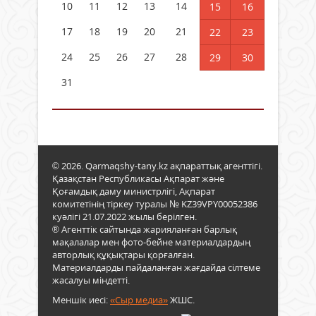
10
11
12
13
14
15
16
17
18
19
20
21
22
23
24
25
26
27
28
29
30
31
© 2026. Qarmaqshy-tany.kz ақпараттық агенттігі.
Қазақстан Республикасы Ақпарат және
Қоғамдық даму министрлігі, Ақпарат
комитетінің тіркеу туралы № KZ39VPY00052386
куәлігі 21.07.2022 жылы берілген.
® Агенттік сайтында жарияланған барлық
мақалалар мен фото-бейне материалдардың
авторлық құқықтары қорғалған.
Материалдарды пайдаланған жағдайда сілтеме
жасалуы міндетті.
Меншік иесі:
«Сыр медиа»
ЖШС.