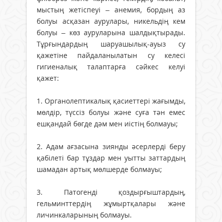
мыстың жетіспеуі – анемия, бордың аз
болуы асқазан аурулары, никельдің кем
болуы – көз ауруларына шалдықтырады.
Тұрғындардың шаруашылық-ауыз су
қажетіне пайдаланылатын су келесі
гигиеналық талаптарға сәйкес келуі
қажет:
1. Органолептикалық қасиеттері жағымды,
мөлдір, түссіз болуы және суға тән емес
ешқандай бөгде дәм мен иістің болмауы;
2. Адам ағзасына зиянды әсерлерді беру
қабілеті бар тұздар мен уытты заттардың
шамадан артық мөлшерде болмауы;
3. Патогенді қоздырғыштардың,
гельминттердің жұмыртқалары және
личинкаларының болмауы.