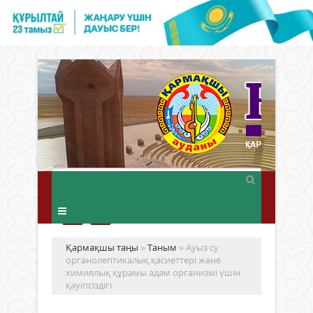
Қармақшы таңы
»
Таным
» Ауыз су
органолептикалық қасиеттері және
химиялық құрамы адам организмі үшін
қауіпсіздігі