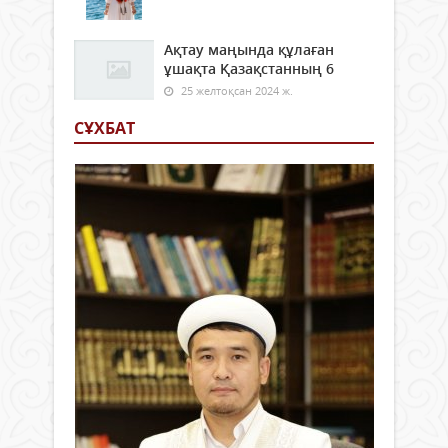
Ақтау маңында құлаған
ұшақта Қазақстанның 6
25 желтоқсан 2024 ж.
СҰХБАТ