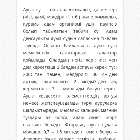
Ауыз су — органолептикалық қасиеттері
(иісі, дәмі, мөлдірлігі, т.б.) және химиялық
құрамы адам организмі үшін қауіпсіз
болып табылатын табиғи су. Адам
денсаулығы ауыз судың сапасына тікелей
тәуелді. Осыған байланысты ауыз суға
мемлекеттік санитарлық талаптар
қойылады. Олардың негізгілері: иісі мен
дәм көрсеткіші 2 балдан аспауы керек; түсі
200С-тан төмен, мөлдірлігі 30 см-ден
артық; лайлылығы 2 мг/дм3-ден аз,
кермектілігі 7 – ммоль/дм болуы керек.
Ауыз кездесетін элементтердің артуы
немесе жетіспеуі,адамды түрлі ауруларға
шалдықтырады. Мысалы: кальций, магний
тұздары аз болса, адам сүйегі морт
сынғыш болады. Фтордың ауыз судағы
мөлшері 0,7 – 1,5 мг/л-ден төмен болуы –
флюороз және кариес, темірдің, кобальт,