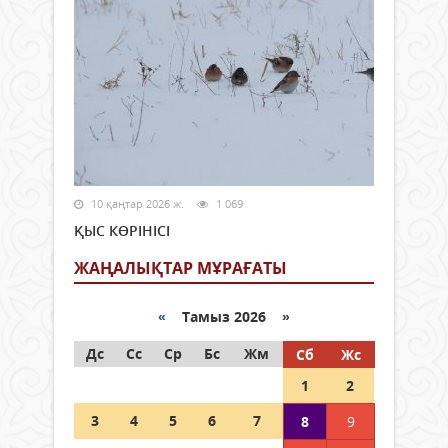
10 қаңтар 2026 ж.
1 069
ҚЫС КӨРІНІСІ
ЖАҢАЛЫҚТАР МҰРАҒАТЫ
«
Тамыз 2026 »
Дс
Сс
Ср
Бс
Жм
Сб
Жс
1
2
3
4
5
6
7
8
9