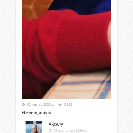
02 қаңтар 2025 ж.
3 606
Әженің ашуы
Ақсұлу
29 желтоқсан 2024 ж.