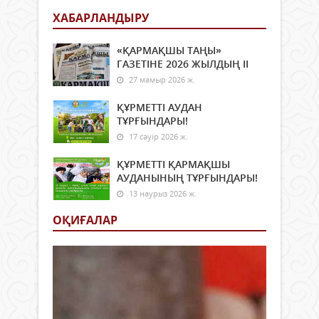
ХАБАРЛАНДЫРУ
«ҚАРМАҚШЫ ТАҢЫ»
ГАЗЕТІНЕ 2026 ЖЫЛДЫҢ ІI
27 мамыр 2026 ж.
ҚҰРМЕТТІ АУДАН
ТҰРҒЫНДАРЫ!
17 сәуір 2026 ж.
ҚҰРМЕТТІ ҚАРМАҚШЫ
АУДАНЫНЫҢ ТҰРҒЫНДАРЫ!
13 наурыз 2026 ж.
ОҚИҒАЛАР