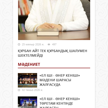
25 мамыр 2026 ж.
497
ҚҰРБАН АЙТ ТЕК ҚҰРБАНДЫҚ ШАЛУМЕН
ШЕКТЕЛМЕЙДІ
МӘДЕНИЕТ
«ЕЛ ІШІ - ӨНЕР КЕНІШІ»
МӘДЕНИ ШАРАСЫ
ЖАЛҒАСУДА
02 тамыз 2026 ж.
«ЕЛ ІШІ - ӨНЕР КЕНІШІ»
ТӨРЕТАМ КЕНТІНДЕ
ЖАЛҒАСТЫ