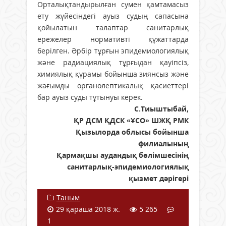
Орталықтандырылған сумен қамтамасыз
ету жүйесіндегі ауыз судың сапасына
қойылатын талаптар санитарлық
ережелер нормативті құжаттарда
берілген. Әрбір тұрғын эпидемиологиялық
және радиациялық тұрғыдан қауіпсіз,
химиялық құрамы бойынша зиянсыз және
жағымды органолептикалық қасиеттері
бар ауыз суды тұтынуы керек.
С.Тиыштыбай,
ҚР ДСМ ҚДСК «ҰСО» ШЖҚ РМК
Қызылорда облысы бойынша
филиалының
Қармақшы аудандық бөлімшесінің
санитарлық-эпидемиологиялық
қызмет дәрігері
Таным
29 қараша 2018 ж.
5 265
1