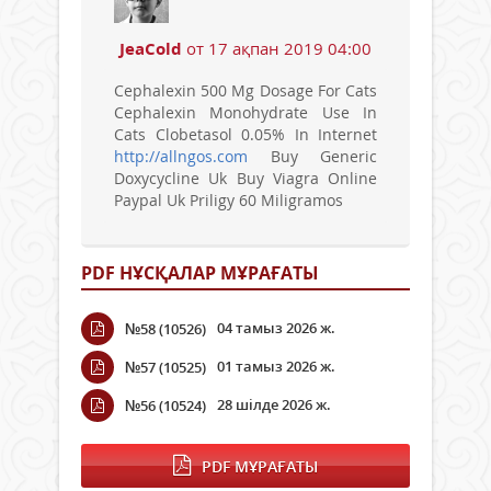
JeaCold
от 17 ақпан 2019 04:00
Cephalexin 500 Mg Dosage For Cats
Cephalexin Monohydrate Use In
Cats Clobetasol 0.05% In Internet
http://allngos.com
Buy Generic
Doxycycline Uk Buy Viagra Online
Paypal Uk Priligy 60 Miligramos
PDF НҰСҚАЛАР МҰРАҒАТЫ
04 тамыз 2026 ж.
№58 (10526)
01 тамыз 2026 ж.
№57 (10525)
28 шілде 2026 ж.
№56 (10524)
PDF МҰРАҒАТЫ