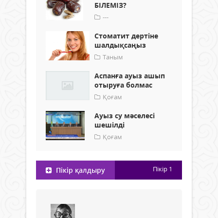
БІЛЕМІЗ?
---
Стоматит дертіне
шалдықсаңыз
Таным
Аспанға ауыз ашып
отыруға болмас
Қоғам
Ауыз су мәселесі
шешілді
Қоғам
Пікір
1
Пікір қалдыру