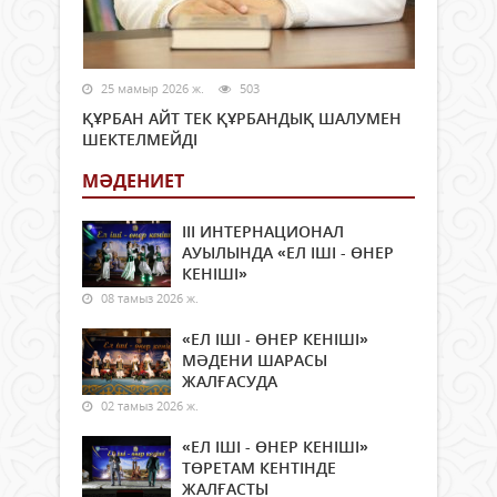
25 мамыр 2026 ж.
503
ҚҰРБАН АЙТ ТЕК ҚҰРБАНДЫҚ ШАЛУМЕН
ШЕКТЕЛМЕЙДІ
МӘДЕНИЕТ
ІІІ ИНТЕРНАЦИОНАЛ
АУЫЛЫНДА «ЕЛ ІШІ - ӨНЕР
КЕНІШІ»
08 тамыз 2026 ж.
«ЕЛ ІШІ - ӨНЕР КЕНІШІ»
МӘДЕНИ ШАРАСЫ
ЖАЛҒАСУДА
02 тамыз 2026 ж.
«ЕЛ ІШІ - ӨНЕР КЕНІШІ»
ТӨРЕТАМ КЕНТІНДЕ
ЖАЛҒАСТЫ