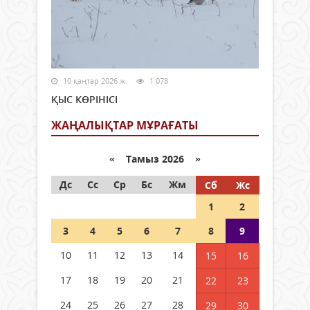
10 қаңтар 2026 ж.
1 078
ҚЫС КӨРІНІСІ
ЖАҢАЛЫҚТАР МҰРАҒАТЫ
«
Тамыз 2026 »
Дс
Сс
Ср
Бс
Жм
Сб
Жс
1
2
3
4
5
6
7
8
9
10
11
12
13
14
15
16
17
18
19
20
21
22
23
24
25
26
27
28
29
30