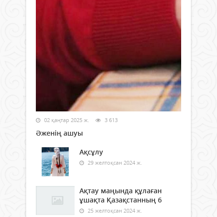
02 қаңтар 2025 ж.
3 613
Әженің ашуы
Ақсұлу
29 желтоқсан 2024 ж.
Ақтау маңында құлаған
ұшақта Қазақстанның 6
25 желтоқсан 2024 ж.