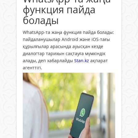
функция пайда
болады
WhatsApp-та жаңа функция пайда болады:
пайдаланушылар Android және iOS-тағы
құрылғылар арасында ауысқан кезде
диалогтар тарихын сақтауға мүмкіндік
алады, деп хабарлайды
Stan.kz
ақпарат
агенттігі.