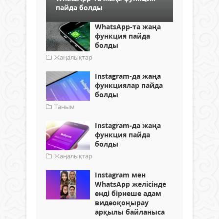
пайда болды
WhatsApp-та жаңа
функция пайда
болды
Жаңалықтар
Instagram-да жаңа
функциялар пайда
болды
Таным
Instagram-да жаңа
функция пайда
болды
Жаңалықтар
Instagram мен
WhatsApp желісінде
енді бірнеше адам
видеоқоңырау
арқылы байланыса