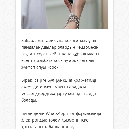
Хабарлама тарихына қол жеткізу үшін
пайдаланушылар олардың көшірмесін
сақтап, содан кейін жаңа құрылғыдағы
есептік жазбаға қосылу арқылы оны
жүктеп алуы керек.
Бірақ, әзірге бұл функция қол жетімді
емес. Дегенмен, жақын арадағы
мессенджерді жаңарту кезінде пайда
болады.
Бұған дейін WhatsApp платформасында
электрондық төлем қызметін іске
қосылғаны хабарланған еді.