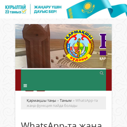
Қармақшы таңы
»
Таным
» WhatsApp-та
жаңа функция пайда болады
WhatsApp-та жаңа