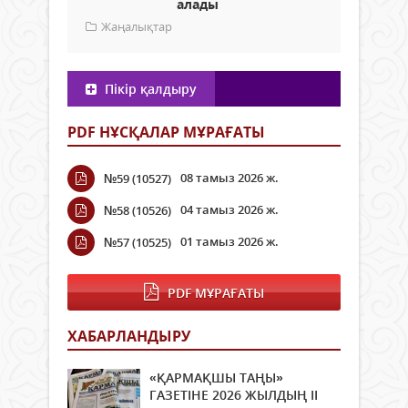
алады
Жаңалықтар
Пікір қалдыру
PDF НҰСҚАЛАР МҰРАҒАТЫ
08 тамыз 2026 ж.
№59 (10527)
04 тамыз 2026 ж.
№58 (10526)
01 тамыз 2026 ж.
№57 (10525)
PDF МҰРАҒАТЫ
ХАБАРЛАНДЫРУ
«ҚАРМАҚШЫ ТАҢЫ»
ГАЗЕТІНЕ 2026 ЖЫЛДЫҢ ІI