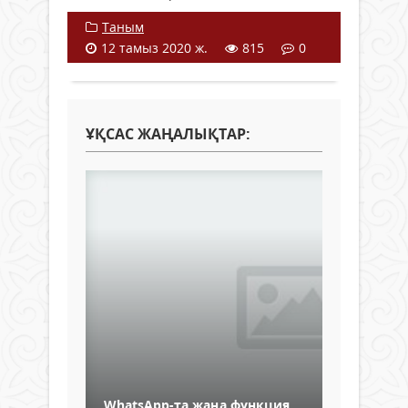
Таным
12 тамыз 2020 ж.
815
0
ҰҚСАС ЖАҢАЛЫҚТАР:
WhatsApp-та жаңа функция