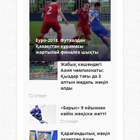
Еуро-2018. Футзалдан
Қазақстан құрамасы
жартылай финалға шықты
Жабық кешендегі
Азия чемпионаты:
Қыздар тағы да 3
алтын медаль жеңіп
алды
Спорт
«Барыс» 9 ойыннан
кейін жеңіске жетті
Спорт
Қарағандылық жеңіл
атлеттер Азия