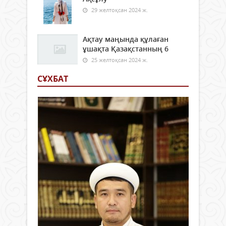
29 желтоқсан 2024 ж.
Ақтау маңында құлаған
ұшақта Қазақстанның 6
25 желтоқсан 2024 ж.
СҰХБАТ