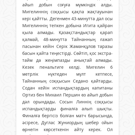
айып добын соғуға мүмкіндік алды.
Мигелиннің соққысы қақпа жақтауынан
кері қайтты. Дегенмен 43-минутта дәл осы
Мигелиннің тепкен добына Игита қайран
қыла алмады. Қазақстандықтар қарап
қалмай, 48-минутта Тайнанның ғажап
пасынан кейін Серік Жаманқұлов таразы
басын қайта теңестірді. Сөйтіп, қос экстра-
тайм да жеңімпазды анықтай алмады.
Кезек пенальтиге келді. Мигелин 6
метрлік нүктеден мүлт кетпесе,
Тайнанның соққысын Седано қайтарды.
Содан кейін испандықтардың капитаны
Ортиз бен Михаил Першин өз айып добын
дәл орындады. Сосын Линнің соққысы
испандықтарды финалға алып шықты.
Финалға бергісіз болған матч барысында,
әсіресе, Дуглас Жуниордың шебер ойын
өрнегін көрсеткенін айту керек. Ол