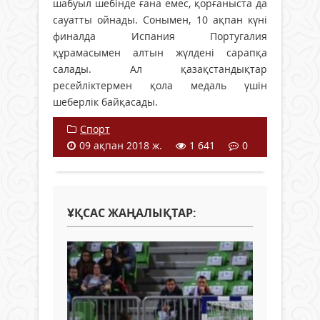
шабуыл шебінде ғана емес, қорғаныста да
сауатты ойнады. Сонымен, 10 ақпан күні
финалда Испания Португалия
құрамасымен алтын жүлдені сарапқа
салады. Ал қазақстандықтар
ресейліктермен қола медаль үшін
шеберлік байқасады.
Спорт
09 ақпан 2018 ж.
1 641
0
ҰҚСАС ЖАҢАЛЫҚТАР: