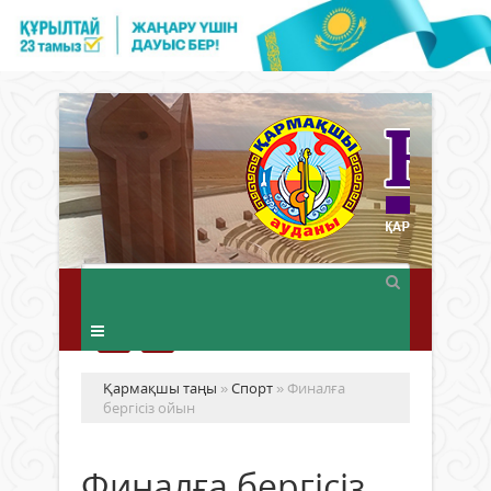
Қармақшы таңы
»
Спорт
» Финалға
бергісіз ойын
Финалға бергісіз