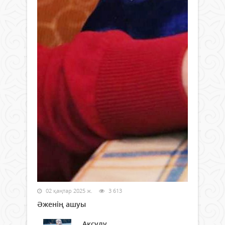
02 қаңтар 2025 ж.
3 613
Әженің ашуы
Ақсұлу