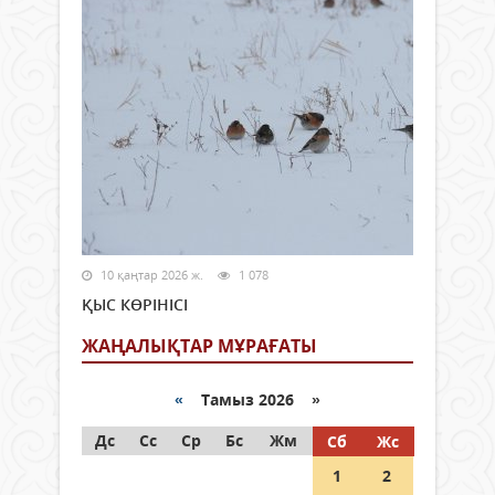
10 қаңтар 2026 ж.
1 078
ҚЫС КӨРІНІСІ
ЖАҢАЛЫҚТАР МҰРАҒАТЫ
«
Тамыз 2026 »
Дс
Сс
Ср
Бс
Жм
Сб
Жс
1
2