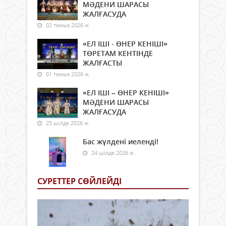
МӘДЕНИ ШАРАСЫ
ЖАЛҒАСУДА
02 тамыз 2026 ж.
«ЕЛ ІШІ - ӨНЕР КЕНІШІ»
ТӨРЕТАМ КЕНТІНДЕ
ЖАЛҒАСТЫ
01 тамыз 2026 ж.
«ЕЛ ІШІ – ӨНЕР КЕНІШІ»
МӘДЕНИ ШАРАСЫ
ЖАЛҒАСУДА
25 шілде 2026 ж.
Бас жүлдені иеленді!
24 шілде 2026 ж.
СУРЕТТЕР СӨЙЛЕЙДI