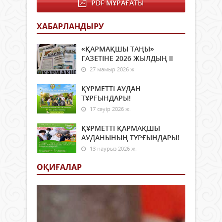
PDF МҰРАҒАТЫ
ХАБАРЛАНДЫРУ
«ҚАРМАҚШЫ ТАҢЫ»
ГАЗЕТІНЕ 2026 ЖЫЛДЫҢ ІI
27 мамыр 2026 ж.
ҚҰРМЕТТІ АУДАН
ТҰРҒЫНДАРЫ!
17 сәуір 2026 ж.
ҚҰРМЕТТІ ҚАРМАҚШЫ
АУДАНЫНЫҢ ТҰРҒЫНДАРЫ!
13 наурыз 2026 ж.
ОҚИҒАЛАР