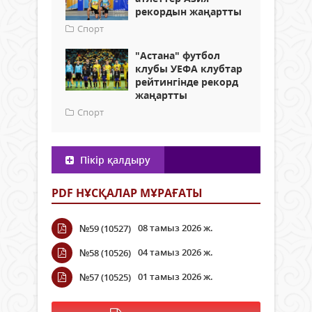
рекордын жаңартты
Спорт
"Астана" футбол
клубы УЕФА клубтар
рейтингінде рекорд
жаңартты
Спорт
Пікір қалдыру
PDF НҰСҚАЛАР МҰРАҒАТЫ
08 тамыз 2026 ж.
№59 (10527)
04 тамыз 2026 ж.
№58 (10526)
01 тамыз 2026 ж.
№57 (10525)