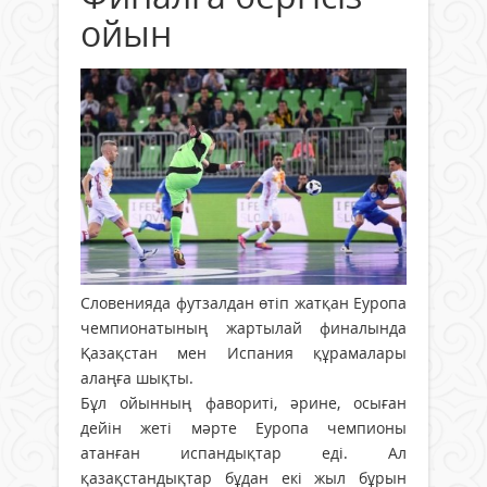
ойын
Словенияда футзалдан өтіп жатқан Еуропа
чемпионатының жартылай финалында
Қазақстан мен Испания құрамалары
алаңға шықты.
Бұл ойынның фавориті, әрине, осыған
дейін жеті мәрте Еуропа чемпионы
атанған испандықтар еді. Ал
қазақстандықтар бұдан екі жыл бұрын