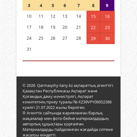
3
4
5
6
7
8
9
10
11
12
13
14
15
16
17
18
19
20
21
22
23
24
25
26
27
28
29
30
31
© 2026. Qarmaqshy-tany.kz ақпараттық агенттігі.
Қазақстан Республикасы Ақпарат және
Қоғамдық даму министрлігі, Ақпарат
комитетінің тіркеу туралы № KZ39VPY00052386
куәлігі 21.07.2022 жылы берілген.
® Агенттік сайтында жарияланған барлық
мақалалар мен фото-бейне материалдардың
авторлық құқықтары қорғалған.
Материалдарды пайдаланған жағдайда сілтеме
жасалуы міндетті.