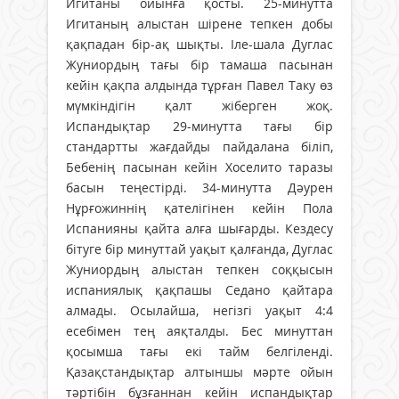
Игитаны ойынға қосты. 25-минутта
Игитаның алыстан шірене тепкен добы
қақпадан бір-ақ шықты. Іле-шала Дуглас
Жуниордың тағы бір тамаша пасынан
кейін қақпа алдында тұрған Павел Таку өз
мүмкіндігін қалт жіберген жоқ.
Испандықтар 29-минутта тағы бір
стандартты жағдайды пайдалана біліп,
Бебенің пасынан кейін Хоселито таразы
басын теңестірді. 34-минутта Дәурен
Нұрғожиннің қателігінен кейін Пола
Испанияны қайта алға шығарды. Кездесу
бітуге бір минуттай уақыт қалғанда, Дуглас
Жуниордың алыстан тепкен соққысын
испаниялық қақпашы Седано қайтара
алмады. Осылайша, негізгі уақыт 4:4
есебімен тең аяқталды. Бес минуттан
қосымша тағы екі тайм белгіленді.
Қазақстандықтар алтыншы мәрте ойын
тәртібін бұзғаннан кейін испандықтар