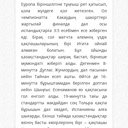
Еуропа біріншілігіне тұңғыш рет қатысып,
қола жүлдеге қол жеткізген. Ол
чемпионатта Какаудың шәкірттері
жартылай финалда дәл осы
испандықтарға 3:5 есебімен есе жіберген
еді. Бірақ сол матчта әлемнің үздік
қақпашыларының бірі Игита ойнай
алмаған болатын. Бұл ойынды
қазақстандықтар ширақ бастап, бірнеше
мүмкіндікті жіберіп алды. Дегенмен 8-
минутта Дуглас Жуниордың дәл пасынан
кейін Тайнан есеп ашты. Әйтсе де 16-
минутта бұрыштамадан берілген доптан
кейін Шыңғыс Есенаманов өз қақпасына
гол енгізіп алды. 19-минутта тағы да
стандартты жағдайдан соң Тольра қақпа
бұрышын дәл көздеп, Испанияны алға
шығарды. Екінші таймда қазақстандықтар
өзінің басты көзірлерінің бірі – қақпашы