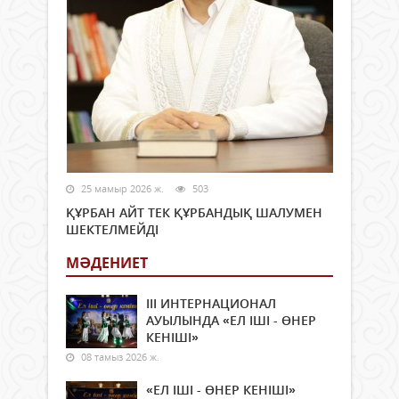
25 мамыр 2026 ж.
503
ҚҰРБАН АЙТ ТЕК ҚҰРБАНДЫҚ ШАЛУМЕН
ШЕКТЕЛМЕЙДІ
МӘДЕНИЕТ
ІІІ ИНТЕРНАЦИОНАЛ
АУЫЛЫНДА «ЕЛ ІШІ - ӨНЕР
КЕНІШІ»
08 тамыз 2026 ж.
«ЕЛ ІШІ - ӨНЕР КЕНІШІ»