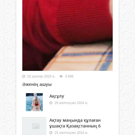
02 қаңтар 2025 ж.
3 608
Әженің ашуы
Ақсұлу
29 желтоқсан 2024 ж.
Ақтау маңында құлаған
ұшақта Қазақстанның 6
25 желтоқсан 2024 ж.