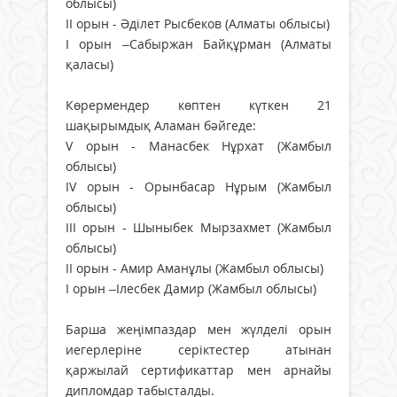
облысы)
II орын - Әділет Рысбеков (Алматы облысы)
I орын –Сабыржан Байқұрман (Алматы
қаласы)
Көрермендер көптен күткен 21
шақырымдық Аламан бәйгеде:
V орын - Манасбек Нұрхат (Жамбыл
облысы)
IV орын - Орынбасар Нұрым (Жамбыл
облысы)
III орын - Шыныбек Мырзахмет (Жамбыл
облысы)
II орын - Амир Аманұлы (Жамбыл облысы)
I орын –Ілесбек Дамир (Жамбыл облысы)
Барша жеңімпаздар мен жүлделі орын
иегерлеріне серіктестер атынан
қаржылай сертификаттар мен арнайы
дипломдар табысталды.