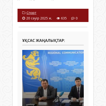
Спорт
20 сәуір 2025 ж.
635
0
ҰҚСАС ЖАҢАЛЫҚТАР: