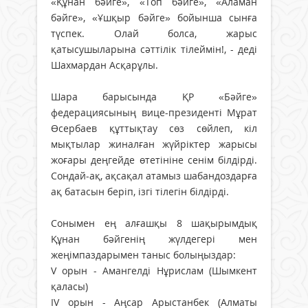
«Құнан бәйге», «Топ бәйге», «Аламан
бәйге», «Ұшқыр бәйге» бойынша сынға
түспек. Олай болса, жарыс
қатысушыларына сәттілік тілеймін!, - деді
Шахмардан Асқарұлы.
Шара барысында ҚР «Бәйге»
федерациясының вице-президенті Мұрат
Өсербаев құттықтау сөз сөйлеп, кіл
мықтылар жиналған жүйріктер жарысы
жоғары деңгейде өтетініне сенім білдірді.
Сондай-ақ, ақсақал атамыз шабандоздарға
ақ батасын беріп, ізгі тілегін білдірді.
Сонымен ең алғашқы 8 шақырымдық
Құнан бәйгенің жүлдегері мен
жеңімпаздарымен таныс болыңыздар:
V орын - Амангелді Нұрислам (Шымкент
қаласы)
IV орын - Аңсар Арыстанбек (Алматы