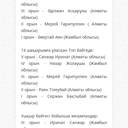
облысы)
III орын - Әділжан Асқарұлы (Алматы
облысы)
II орын - Мерей Гарипуллин ( Алматы
облысы)
I орын - Әміртай Аян (Жамбыл облысы)
14 шақырымға ұласқан Топ бәйгеде:
V орын - Санжар Иринат (Алматы облысы)
IV орын - Назар Жолаушы (Жамбыл
облысы)
III орын - Мерей Гарипуллин (Алматы
облысы)
II орын - Раян Тілеубай (Алматы облысы)
I орын - Сержан Бақтыбай (Алматы
облысы)
Ұшқыр бәйгесі бойынша жеңімпаздар:
ІІІ орын - Иринат Санжар (Жамбыл