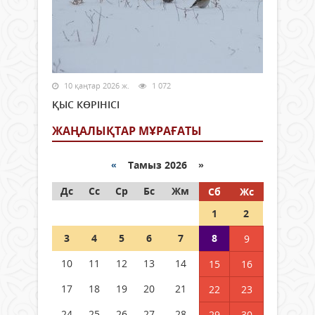
10 қаңтар 2026 ж.
1 072
ҚЫС КӨРІНІСІ
ЖАҢАЛЫҚТАР МҰРАҒАТЫ
«
Тамыз 2026 »
Дс
Сс
Ср
Бс
Жм
Сб
Жс
1
2
3
4
5
6
7
8
9
10
11
12
13
14
15
16
17
18
19
20
21
22
23
24
25
26
27
28
29
30