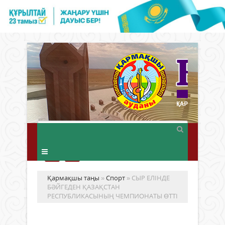
Қармақшы таңы
»
Спорт
» СЫР ЕЛІНДЕ
БӘЙГЕДЕН ҚАЗАҚСТАН
РЕСПУБЛИКАСЫНЫҢ ЧЕМПИОНАТЫ ӨТТІ