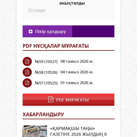
анықталды
Спорт
Пікір қалдыру
PDF НҰСҚАЛАР МҰРАҒАТЫ
08 тамыз 2026 ж.
№59 (10527)
04 тамыз 2026 ж.
№58 (10526)
01 тамыз 2026 ж.
№57 (10525)
PDF МҰРАҒАТЫ
ХАБАРЛАНДЫРУ
«ҚАРМАҚШЫ ТАҢЫ»
ГАЗЕТІНЕ 2026 ЖЫЛДЫҢ ІI