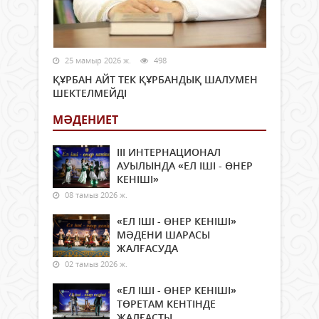
25 мамыр 2026 ж.
498
ҚҰРБАН АЙТ ТЕК ҚҰРБАНДЫҚ ШАЛУМЕН
ШЕКТЕЛМЕЙДІ
МӘДЕНИЕТ
ІІІ ИНТЕРНАЦИОНАЛ
АУЫЛЫНДА «ЕЛ ІШІ - ӨНЕР
КЕНІШІ»
08 тамыз 2026 ж.
«ЕЛ ІШІ - ӨНЕР КЕНІШІ»
МӘДЕНИ ШАРАСЫ
ЖАЛҒАСУДА
02 тамыз 2026 ж.
«ЕЛ ІШІ - ӨНЕР КЕНІШІ»
ТӨРЕТАМ КЕНТІНДЕ
ЖАЛҒАСТЫ