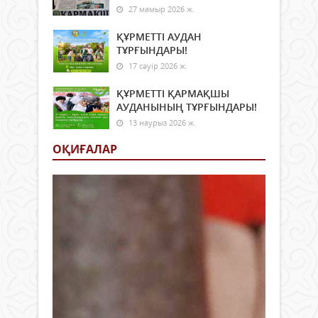
27 мамыр 2026 ж.
ҚҰРМЕТТІ АУДАН
ТҰРҒЫНДАРЫ!
17 сәуір 2026 ж.
ҚҰРМЕТТІ ҚАРМАҚШЫ
АУДАНЫНЫҢ ТҰРҒЫНДАРЫ!
13 наурыз 2026 ж.
ОҚИҒАЛАР