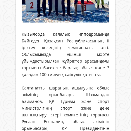
Қызылорда қалалық ипподромында
Бәйгеден Қазақсан Республикасының ІІ
іріктеу кезеңінің чемпионаты өтті.
Облысымызда үшінші мәрте
ұйымдастырылған жүйріктер арасындағы
тартысты бәсекеге барлық облыс және 3
қаладан 100-ге жуық сәйгүлік қатысты.
Салтанатты шараның ашылуына облыс
әкімінің орынбасары Шахмардан
Байманов, ҚР Туризм және спорт
министрлігінің спорт және дене
шынықтыру істері комитетінің төрағасы
Руслан Есеналин, облыс әкімінің
орынбасары, ҚР Президентінің