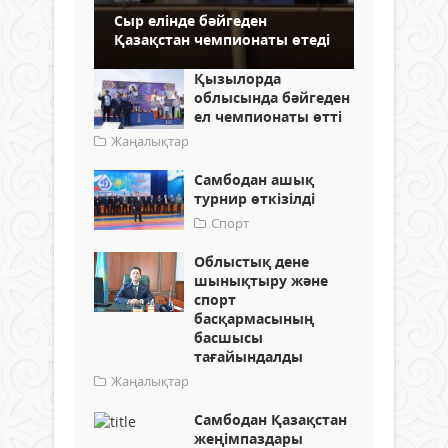
Сыр елінде бәйгеден
Қазақстан чемпионаты өтеді
Қызылорда
облысында бәйгеден
ел чемпионаты өтті
Жаңалықтар
Самбодан ашық
турнир өткізілді
Спорт
Облыстық дене
шынықтыру және
спорт
басқармасының
басшысы
тағайындалды
Жаңалықтар
Самбодан Қазақстан
жеңімпаздары