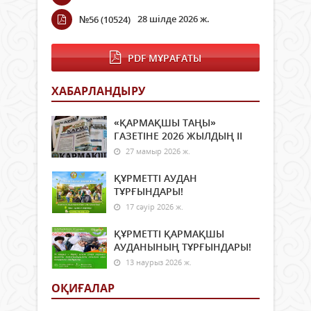
28 шілде 2026 ж.
№56 (10524)
PDF МҰРАҒАТЫ
ХАБАРЛАНДЫРУ
«ҚАРМАҚШЫ ТАҢЫ»
ГАЗЕТІНЕ 2026 ЖЫЛДЫҢ ІI
27 мамыр 2026 ж.
ҚҰРМЕТТІ АУДАН
ТҰРҒЫНДАРЫ!
17 сәуір 2026 ж.
ҚҰРМЕТТІ ҚАРМАҚШЫ
АУДАНЫНЫҢ ТҰРҒЫНДАРЫ!
13 наурыз 2026 ж.
ОҚИҒАЛАР