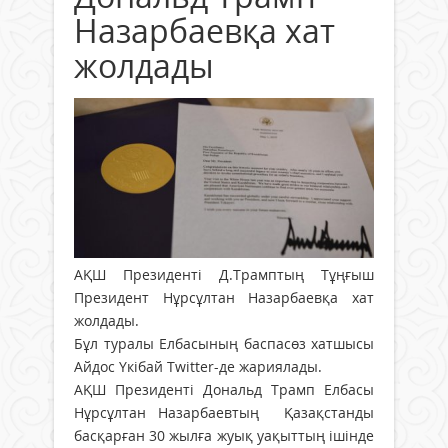
Назарбаевқа хат
жолдады
АҚШ Президенті Д.Трамптың Тұңғыш
Президент Нұрсұлтан Назарбаевқа хат
жолдады.
Бұл туралы Елбасының баспасөз хатшысы
Айдос Үкібай Twitter-де жариялады.
АҚШ Президенті Дональд Трамп Елбасы
Нұрсұлтан Назарбаевтың Қазақстанды
басқарған 30 жылға жуық уақыттың ішінде