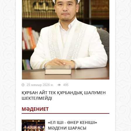
25 мамыр 2026 ж.
495
ҚҰРБАН АЙТ ТЕК ҚҰРБАНДЫҚ ШАЛУМЕН
ШЕКТЕЛМЕЙДІ
МӘДЕНИЕТ
«ЕЛ ІШІ - ӨНЕР КЕНІШІ»
МӘДЕНИ ШАРАСЫ