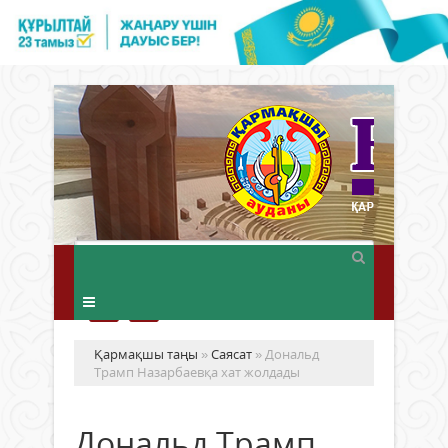
Қармақшы таңы
»
Саясат
» Дональд
Трамп Назарбаевқа хат жолдады
Дональд Трамп