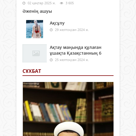
02 қаңтар 2025 ж.
3 605
Әженің ашуы
Ақсұлу
29 желтоқсан 2024 ж.
Ақтау маңында құлаған
ұшақта Қазақстанның 6
25 желтоқсан 2024 ж.
СҰХБАТ