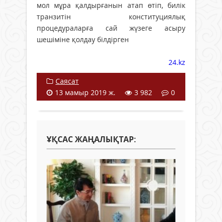
мол мұра қалдырғанын атап өтіп, билік
транзитін конституциялық
процедураларға сай жүзеге асыру
шешіміне қолдау білдірген
24.kz
Саясат
13 мамыр 2019 ж.
3 982
0
ҰҚСАС ЖАҢАЛЫҚТАР: