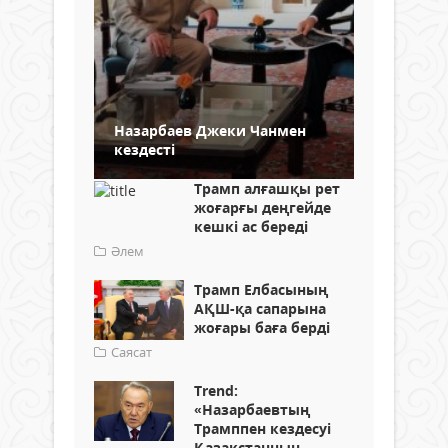
Назарбаев Джеки Чанмен
кездесті
Трамп алғашқы рет
жоғарғы деңгейде
кешкі ас береді
Әлем
Трамп Елбасының
АҚШ-қа сапарына
жоғары баға берді
Саясат
Trend:
«Назарбаевтың
Трамппен кездесуі
Қазақстанның