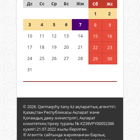
Дс
Сс
Ср
Бс
Жм
Сб
Жс
1
2
3
4
5
6
7
8
9
10
11
12
13
14
15
16
17
18
19
20
21
22
23
24
25
26
27
28
29
30
31
© 2026. Qarmaqshy-tany.kz ақпараттық агенттігі.
Қазақстан Республикасы Ақпарат және
Қоғамдық даму министрлігі, Ақпарат
комитетінің тіркеу туралы № KZ39VPY00052386
куәлігі 21.07.2022 жылы берілген.
® Агенттік сайтында жарияланған барлық