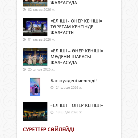
ЖАЛҒАСУДА
02 тамыз 2026 ж.
«ЕЛ ІШІ - ӨНЕР КЕНІШІ»
ТӨРЕТАМ КЕНТІНДЕ
ЖАЛҒАСТЫ
01 тамыз 2026 ж.
«ЕЛ ІШІ – ӨНЕР КЕНІШІ»
МӘДЕНИ ШАРАСЫ
ЖАЛҒАСУДА
25 шілде 2026 ж.
Бас жүлдені иеленді!
24 шілде 2026 ж.
«ЕЛ ІШІ – ӨНЕР КЕНІШІ»
18 шілде 2026 ж.
СУРЕТТЕР СӨЙЛЕЙДI