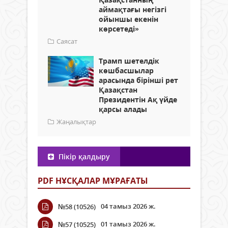
аймақтағы негізгі
ойыншы екенін
көрсетеді»
Саясат
Трамп шетелдік
көшбасшылар
арасында бірінші рет
Қазақстан
Президентін Ақ үйде
қарсы алады
Жаңалықтар
Пікір қалдыру
PDF НҰСҚАЛАР МҰРАҒАТЫ
04 тамыз 2026 ж.
№58 (10526)
01 тамыз 2026 ж.
№57 (10525)