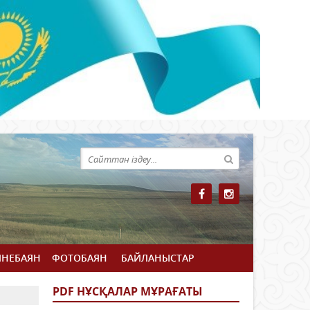
ЙНЕБАЯН
ФОТОБАЯН
БАЙЛАНЫСТАР
PDF НҰСҚАЛАР МҰРАҒАТЫ