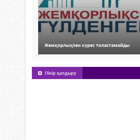
Жемқорлықпен күрес толастамайды
Пікір қалдыру