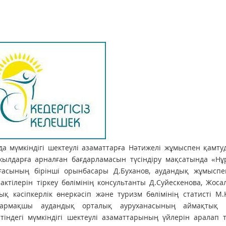
да мүмкіндігі шектеулі азаматтарға Нәтижелі жұмыспен қамт
жылдарға арналған бағдарламасын түсіндіру мақсатында «Нұ
асының бірінші орынбасары Д.Буханов, аудандық жұмыспе
ктілерін тіркеу бөлімінің консультанты Д.Суйескенова, Жоса
қ кәсіпкерлік өнеркәсіп және туризм бөлімінің статисті М.
армақшы аудандық орталық ауруханасының аймақтық д
ндегі мүмкіндігі шектеулі азаматтарының үйлерін аралап т