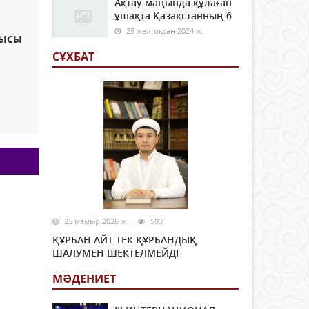
Ақтау маңында құлаған
ұшақта Қазақстанның 6
25 желтоқсан 2024 ж.
РЫСЫ
СҰХБАТ
25 мамыр 2026 ж.
503
ҚҰРБАН АЙТ ТЕК ҚҰРБАНДЫҚ
ШАЛУМЕН ШЕКТЕЛМЕЙДІ
МӘДЕНИЕТ