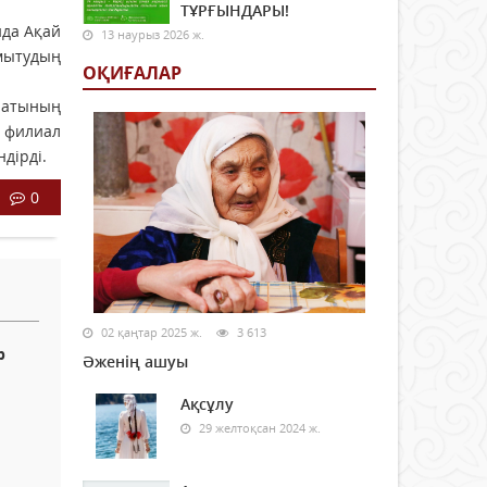
ТҰРҒЫНДАРЫ!
да Ақай
13 наурыз 2026 ж.
амытудың
ОҚИҒАЛАР
ратының
 филиал
дірді.
0
02 қаңтар 2025 ж.
3 613
р
Әженің ашуы
Ақсұлу
29 желтоқсан 2024 ж.