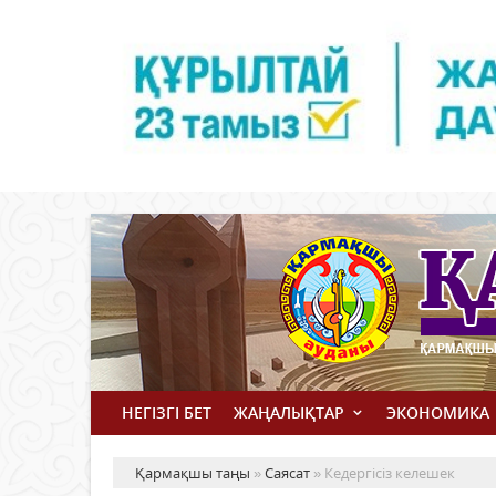
НЕГІЗГІ БЕТ
ЖАҢАЛЫҚТАР
ЭКОНОМИКА
Қармақшы таңы
»
Саясат
» Кедергісіз келешек