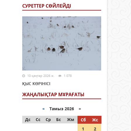
СУРЕТТЕР СӨЙЛЕЙДI
10 қаңтар 2026 ж.
1 078
ҚЫС КӨРІНІСІ
ЖАҢАЛЫҚТАР МҰРАҒАТЫ
«
Тамыз 2026 »
Дс
Сс
Ср
Бс
Жм
Сб
Жс
1
2