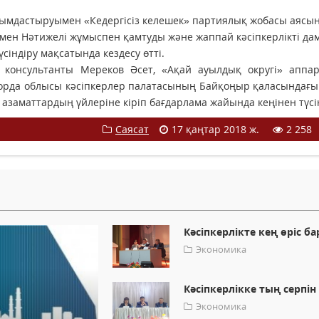
мдастыруымен «Кедергісіз келешек» партиялық жобасы аясын
армен Нәтижелі жұмыспен қамтуды және жаппай кәсіпкерлікті д
сіндіру мақсатында кездесу өтті.
консультанты Мереков Әсет, «Ақай ауылдық округі» аппа
орда облысы кәсіпкерлер палатасының Байқоңыр қаласындағы
азаматтардың үйлеріне кіріп бағдарлама жайында кеңінен түсін
Саясат
17 қаңтар 2018 ж.
2 258
Кәсіпкерлікте кең өріс ба
Экономика
Кәсіпкерлікке тың серпін
Экономика