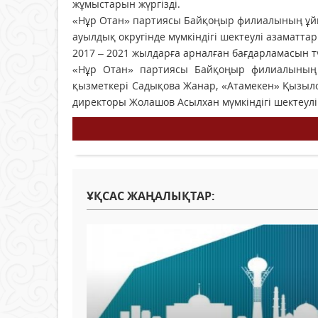
жұмыстарын жүргізді.
«Нұр Отан» партиясы Байқоңыр филиалының ұйы
ауылдық округінде мүмкіндігі шектеулі азаматт
2017 – 2021 жылдарға арналған бағдарламасын тү
«Нұр Отан» партиясы Байқоңыр филиалының 
қызметкері Садықова Жанар, «Атамекен» Қызыл
директоры Жолашов Асылхан мүмкіндігі шектеулі 
ҰҚСАС ЖАҢАЛЫҚТАР: