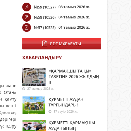
08 тамыз 2026 ж.
№59 (10527)
04 тамыз 2026 ж.
№58 (10526)
01 тамыз 2026 ж.
№57 (10525)
PDF МҰРАҒАТЫ
ХАБАРЛАНДЫРУ
«ҚАРМАҚШЫ ТАҢЫ»
ГАЗЕТІНЕ 2026 ЖЫЛДЫҢ
ІI
уды және
27 мамыр 2026 ж.
р Отан»
н қамту
ҚҰРМЕТТІ АУДАН
ТҰРҒЫНДАРЫ!
лы кенті
17 сәуір 2026 ж.
Қанатов,
әрігері
ҚҰРМЕТТІ ҚАРМАҚШЫ
үсіндіру
АУДАНЫНЫҢ