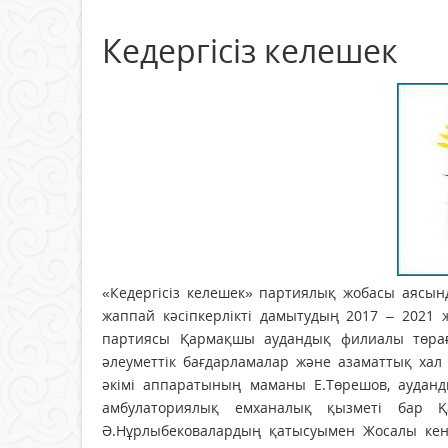
Кедергісіз келешек
«Кедергісіз келешек» партиялық жобасы аясын
жаппай кәсіпкерлікті дамытудың 2017 – 2021 
партиясы Қармақшы аудандық филиалы төрағ
әлеуметтік бағдарламалар және азаматтық хал а
әкімі аппаратының маманы Е.Төрешов, ауданды
амбулаториялық емханалық қызметі бар Қ
Ә.Нұрлыбековалардың қатысуымен Жосалы кенті