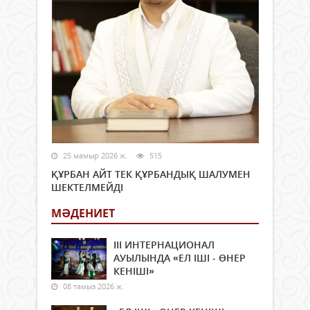
25 мамыр 2026 ж.
515
ҚҰРБАН АЙТ ТЕК ҚҰРБАНДЫҚ ШАЛУМЕН
ШЕКТЕЛМЕЙДІ
МӘДЕНИЕТ
ІІІ ИНТЕРНАЦИОНАЛ
АУЫЛЫНДА «ЕЛ ІШІ - ӨНЕР
КЕНІШІ»
08 тамыз 2026 ж.