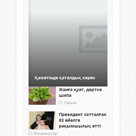
Қажетінде қаталдық керек
Жанға қуат, дертке
шипа
Таным
Президент сотталған
83 әйелге
рақымшылық етті
Жаңалықтар