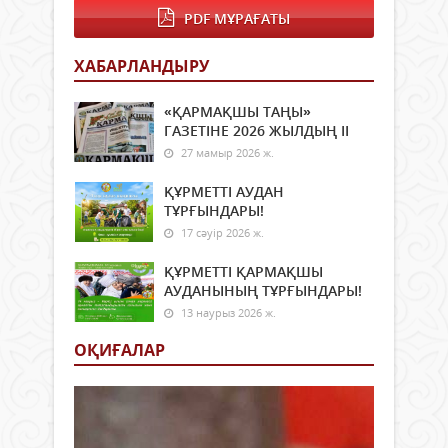
PDF МҰРАҒАТЫ
ХАБАРЛАНДЫРУ
«ҚАРМАҚШЫ ТАҢЫ»
ГАЗЕТІНЕ 2026 ЖЫЛДЫҢ ІI
27 мамыр 2026 ж.
ҚҰРМЕТТІ АУДАН
ТҰРҒЫНДАРЫ!
17 сәуір 2026 ж.
ҚҰРМЕТТІ ҚАРМАҚШЫ
АУДАНЫНЫҢ ТҰРҒЫНДАРЫ!
13 наурыз 2026 ж.
ОҚИҒАЛАР