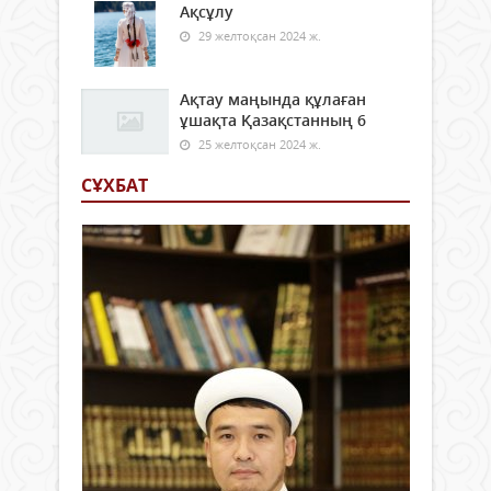
Ақсұлу
29 желтоқсан 2024 ж.
Ақтау маңында құлаған
ұшақта Қазақстанның 6
25 желтоқсан 2024 ж.
СҰХБАТ