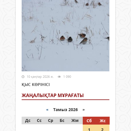
10 қаңтар 2026 ж.
1 090
ҚЫС КӨРІНІСІ
ЖАҢАЛЫҚТАР МҰРАҒАТЫ
«
Тамыз 2026 »
Дс
Сс
Ср
Бс
Жм
Сб
Жс
1
2