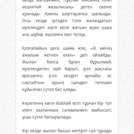
кешікпей жазыласың» деген сөзіне
қуанады. Қиялы шартарапқа шалқиды.
Осы кезде іргеден тілін жалаңдатып
ирелеңдеп кіріп келе жатқан жуан қара
ала шұбар жыланға көзі түседі.
Қозғалайын десе шама жоқ. «Ә, менің
ажалым жеткен екен» деп ойлайды.
Жылан болса бұған бұрылмай,
ирелеңдеген күйі барып, ірге жақтағы
өрешенің (сол кездегі арнайы ас
сақтайтын орын) ішіндегі тегешке
құйылған сүтке бас қояды.
Керегенің көгін бойлай өсіп тұрған бір түп
изен жыланның салмағымен майысып,
ұшы сүтке батырылады.
Бір кезде жылан басын көтеріп сәл тұрады