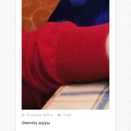
02 қаңтар 2025 ж.
3 625
Әженің ашуы