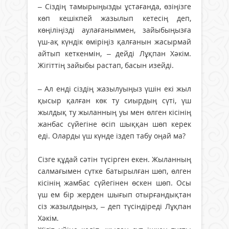
– Сіздің тамырыңызды ұстағанда, өзіңізге
көп кешікпей жазылып кетесің деп,
көңіліңізді аулағаныммен, зайыбыңызға
үш-ақ күндік өміріңіз қалғанын жасырмай
айтып кеткенмін, – дейді Лұқпан Хәкім.
Жігіттің зайыбы растап, басын изейді.
– Ал енді сіздің жазылуыңыз үшін екі жыл
қысыр қалған көк ту сиырдың сүті, үш
жылдық ту жыланның уы мен өлген кісінің
жанбас сүйегіне өсіп шыққан шөп керек
еді. Оларды үш күнде іздеп табу оңай ма?
Сізге құдай сәтін түсірген екен. Жыланның
салмағымен сүтке батырылған шөп, өлген
кісінің жамбас сүйегінен өскен шөп. Осы
үш ем бір жерден шығып отырғандықтан
сіз жазылдыңыз, – деп түсіндіреді Лұқпан
Хәкім.