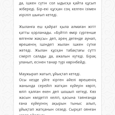
да, ішкен сүтін сол ыдысқа қайта құсып
жібереді. Бір-екі құсқан соң келген ізімен
иіріліп шығып кетеді.
Жыланға еш қайрат қыла алмаған жігіт
қатты қорланады. «Бүйтіп өмір сүргенше
өлгенім жақсы» деп, әрең дегенде аунап,
өрешенің ішіндегі жылан ішкен сүтке
жетеді. Жылан құсқан табақтағы сүтті
сіміріп салады да, ажалын күтеді. Бірақ
уланып, есінен танар түрі көрінбейді.
Маужырап жатып, ұйықтап кетеді.
Осы кезде үйге кірген әйелі өрешенің
жанында серейіп жатқан күйеуін көріп,
өліп қалған екен деп шошып кетеді. Көз
жасын көлдетіп келіп, қасына таянғанда
ғана күйеуінің ақырын тыныс алып,
ұйықтап жатқанын сезеді. Сырқат оянған