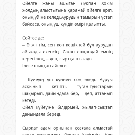
Әйелге жаны ашыған Лұқпан Хәкім
жолдың алыстығына қарамай әйелге еріп,
оның үйіне келеді.Аурудың тамырын ұстап
байқаса, оның үш күндік өмірі қалыпты.
Сөйтсе де:
– Ә жігітім, сен көп кешікпей бұл аурудан
айығады екенсің. Саған ешқандай емнің
керегі жоқ, – деп, сыртқа шығады.
Ілесе шыққан әйелге:
– Күйеуің үш күннен соң өледі. Ауруы
асқынып кетіпті, туған-туыстарын
шақырып, дайындала бер, – деп, аттанып
кетеді.
Әйел күйеуіне білдірмей, жылап-сықтап
дайындала береді.
Сырқат адам орнынан қозғала алмастай
халде жатқанмен, Лұқпан Хәкімнің «Көп