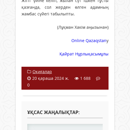
Жігіт үйіне келіп, жылан сүт ішкен тұсты
қазғанда, сол жерден өлген адамның
жамбас сүйегі табылыпты.
(Лұқман Хакім аңызынан)
Online Qazaqstan
y
Қайрат Нұрлықасымұлы
Оқиғалар
20 қараша 2024 ж.
1 688
0
ҰҚСАС ЖАҢАЛЫҚТАР: