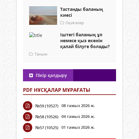
Тастанды баланың
киесі
Оқиғалар
Іштегі баланың ұл
немесе қыз екенін
қалай білуге болады?
Таным
Пікір қалдыру
PDF НҰСҚАЛАР МҰРАҒАТЫ
08 тамыз 2026 ж.
№59 (10527)
04 тамыз 2026 ж.
№58 (10526)
01 тамыз 2026 ж.
№57 (10525)