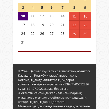
3
4
5
6
7
8
9
10
11
12
13
14
15
16
17
18
19
20
21
22
23
24
25
26
27
28
29
30
31
© 2026. Qarmaqshy-tany.kz ақпараттық агенттігі.
Қазақстан Республикасы Ақпарат және
Қоғамдық даму министрлігі, Ақпарат
комитетінің тіркеу туралы № KZ39VPY00052386
куәлігі 21.07.2022 жылы берілген.
® Агенттік сайтында жарияланған барлық
мақалалар мен фото-бейне материалдардың
авторлық құқықтары қорғалған.
Материалдарды пайдаланған жағдайда сілтеме