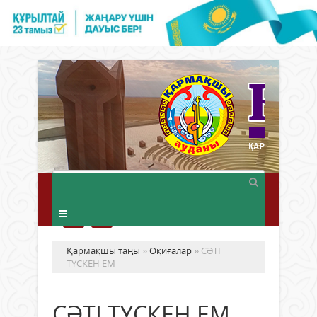
Қармақшы таңы
»
Оқиғалар
» СӘТІ
ТҮСКЕН ЕМ
СӘТІ ТҮСКЕН ЕМ