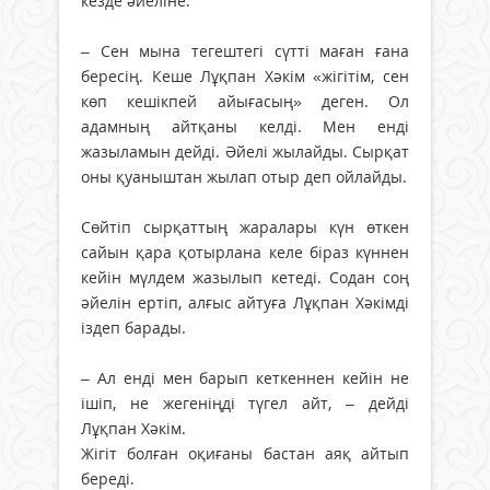
кезде әйеліне:
– Сен мына тегештегі сүтті маған ғана
бересің. Кеше Лұқпан Хәкім «жігітім, сен
көп кешікпей айығасың» деген. Ол
адамның айтқаны келді. Мен енді
жазыламын дейді. Әйелі жылайды. Сырқат
оны қуаныштан жылап отыр деп ойлайды.
Сөйтіп сырқаттың жаралары күн өткен
сайын қара қотырлана келе біраз күннен
кейін мүлдем жазылып кетеді. Содан соң
әйелін ертіп, алғыс айтуға Лұқпан Хәкімді
іздеп барады.
– Ал енді мен барып кеткеннен кейін не
ішіп, не жегеніңді түгел айт, – дейді
Лұқпан Хәкім.
Жігіт болған оқиғаны бастан аяқ айтып
береді.