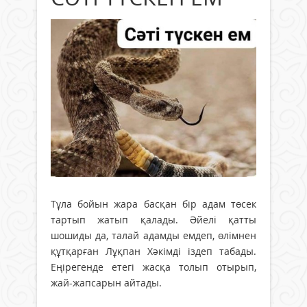
Тұла бойын жара басқан бір адам төсек
тартып жатып қалады. Әйелі қатты
шошиды да, талай адамды емдеп, өлімнен
құтқарған Лұқпан Хәкімді іздеп табады.
Еңірегенде етегі жасқа толып отырып,
жай-жапсарын айтады.