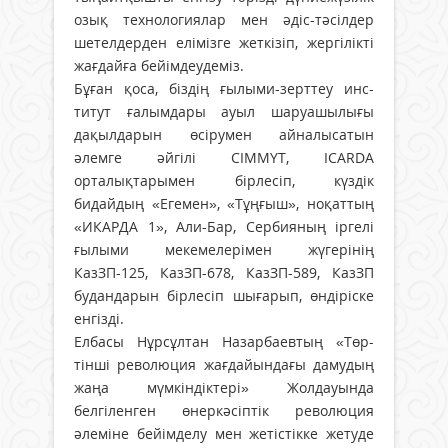
озық технологиялар мен әдіс-тәсілдер
шетелдерден елімізге жеткізіп, жергілікті
жағдайға бейімдеудеміз.
Бұған қоса, біздің ғылыми-зерттеу инс­
титут ғалымдары ауыл шаруашылығы
дақыл­дарын өсірумен айналысатын
әлемге әйгілі CIMMYT, ICARDA
орталықтарымен бірлесіп, күздік
бидайдың «Егемен», «Тұңғыш», но­қаттың
«ИКАРДА 1», Али-Бар, Сербияның іргелі
ғылыми мекемелерімен жүгерінің
КазЗП-125, КазЗП-678, КазЗП-589, КазЗП
будандарын бірлесіп шығарып, өндіріске
енгізді.
Елбасы Нұрсұлтан Назарбаевтың «Төр­
тінші революция жағдайындағы дамудың
жаңа мүмкіндіктері» Жолдауын­да
белгіленген өнеркәсіптік революция
әлеміне бейімделу мен жетістікке жетуде