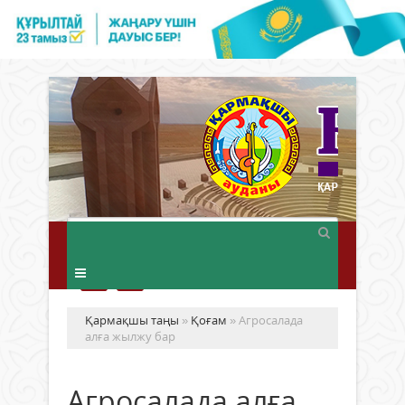
Қармақшы таңы
»
Қоғам
» Агросалада
алға жылжу бар
Агросалада алға