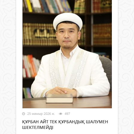
25 мамыр 2026 ж.
497
ҚҰРБАН АЙТ ТЕК ҚҰРБАНДЫҚ ШАЛУМЕН
ШЕКТЕЛМЕЙДІ