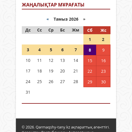
ЖАҢАЛЫҚТАР МҰРАҒАТЫ
«
Тамыз 2026 »
Дс
Сс
Ср
Бс
Жм
Сб
Жс
1
2
3
4
5
6
7
8
9
10
11
12
13
14
15
16
17
18
19
20
21
22
23
24
25
26
27
28
29
30
31
© 2026. Qarmaqshy-tany.kz ақпараттық агенттігі.