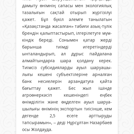
дамыту өнімнің сапасы мен экологиялық
тазалығын сақтай отырып жүргізілуі
қажет. Бұл бүкіл әлемге танылатын
«Қазақстанда жасалған» табиғи азық-түлік
брендін қалыптастырып, ілгерілетуге мүм­
кіндік береді. Сонымен қатар жерді
барынша тиімді игеретіндерді
ынталандырып, ал дұрыс пайдалана
алмайтындарға шара қолдану керек.
Тиімсіз субсидияларды ауыл шаруашы­
лығы кешені субъектілеріне арналған
банк несиелерін арзандатуға қайта
бағыттау қажет. Бес жыл ішінде
агроөнеркәсіп кешеніндегі еңбек
өнімділігін және өңделген ауыл шаруа­
шылығы өнімінің экспортын тиісінше, кем
дегенде 2,5 есеге арттыруды
тапсырамын», – деді Нұрсұлтан Назарбаев
осы Жолдауда.