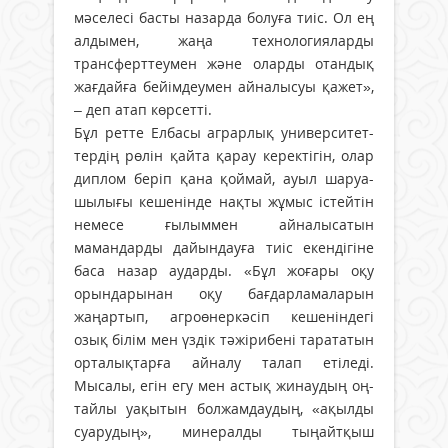
мәселесі басты назарда болуға тиіс. Ол ең
алдымен, жаңа технологияларды
трансферттеумен және оларды отандық
жағдайға бейімдеумен айналысуы қажет»,
– деп атап көрсетті.
Бұл ретте Елбасы аграрлық университет­
тердің рөлін қайта қарау керектігін, олар
диплом беріп қана қоймай, ауыл шаруа­
шылығы кешенінде нақты жұмыс істейтін
немесе ғылыммен айналысатын
мамандарды дайындауға тиіс екендігіне
баса назар ау­дарды. «Бұл жоғары оқу
орындарынан оқу бағдарламаларын
жаңартып, агроөнеркәсіп кешеніндегі
озық білім мен үздік тәжірибені тарататын
орталықтарға айналу талап етіледі.
Мысалы, егін егу мен астық жинаудың оң­
тайлы уақытын болжамдаудың, «ақылды
суарудың», минералды тыңайтқыш