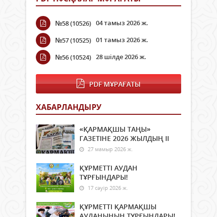
04 тамыз 2026 ж.
№58 (10526)
01 тамыз 2026 ж.
№57 (10525)
28 шілде 2026 ж.
№56 (10524)
PDF МҰРАҒАТЫ
ХАБАРЛАНДЫРУ
«ҚАРМАҚШЫ ТАҢЫ»
ГАЗЕТІНЕ 2026 ЖЫЛДЫҢ ІI
27 мамыр 2026 ж.
ҚҰРМЕТТІ АУДАН
ТҰРҒЫНДАРЫ!
17 сәуір 2026 ж.
ҚҰРМЕТТІ ҚАРМАҚШЫ
АУДАНЫНЫҢ ТҰРҒЫНДАРЫ!