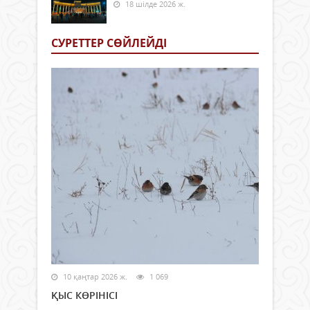
18 шілде 2026 ж.
СУРЕТТЕР СӨЙЛЕЙДI
10 қаңтар 2026 ж.
1 069
ҚЫС КӨРІНІСІ