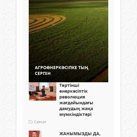
АГРОӨНЕРКӘСІПКЕ ТЫҢ
СЕРПІН
Төртінші
өнеркәсіптік
революция
жағдайындағы
дамудың жаңа
мүмкіндіктері
Саясат
ЖАНЫМЫЗДЫ ДА,