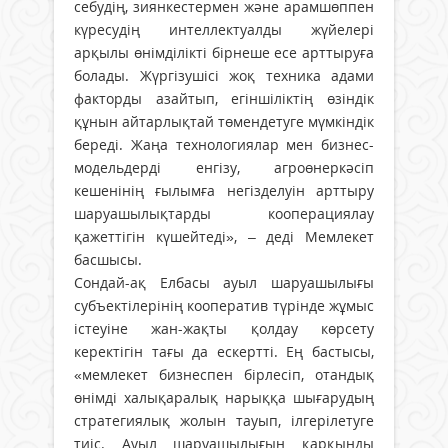
себудің, зиянкестермен және арамшөппен
күресудің интеллектуалды жүйелері
арқылы өнімділікті бірнеше есе арттыруға
болады. Жүргізушісі жоқ техника адами
факторды азайтып, егін­шіліктің өзіндік
құнын айтарлықтай төмен­детуге мүмкіндік
береді. Жаңа техноло­гиялар мен бизнес-
модельдерді енгізу, агро­өнеркәсіп
кешенінің ғылымға негізделуін арттыру
шаруашылықтарды кооперациялау
қажеттігін күшейтеді», – деді Мемлекет
басшысы.
Сондай-ақ Елбасы ауыл шаруашылығы
субъектілерінің кооператив түрінде жұмыс
істеуіне жан-жақты қолдау көрсету
керектігін тағы да ескертті. Ең бастысы,
«мемлекет бизнеспен бірлесіп, отандық
өнімді халық­аралық нарыққа шығарудың
стратегиялық жолын тауып, ілгерілетуге
тиіс. Ауыл шаруа­шылығын қарқынды