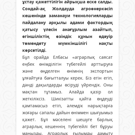
ұстау қажеттілігін айрықша еске салды.
Сондай-ақ Жолдауда агроөнеркәсіп
кешенінде заманауи технологияларды
пайдалану арқылы адами фактордың
қатысу үлесін анағұрлым азайтып,
егіншіліктің өзіндік құнын едәуір
төмендету мүмкіншілігі нақты
көрсетілді.
Бұл орайда Елбасы «аграрлық саясат
еңбек өнімділігін түбегейлі арттыруға
және өңделген өнімнің экспортын
ұлғайтуға ба­ғытталуы керек. Біз егін егіп,
дәнді дақыл­дарды өсіруді үйрендік. Оны
мақтан тұтамыз. Алайда қазір ол
жеткіліксіз. Шикізатты қайта өңдеуді
қамтамасыз етіп, әлемдік нарықтарға
жоғары сапалы дайын өніммен шығуымыз
қажет. Бұл мәселені шешуге барлық
аграрлық кешеннің түбегейлі бет бұруы
маңызды. Аграрлық ғылымды дамыту