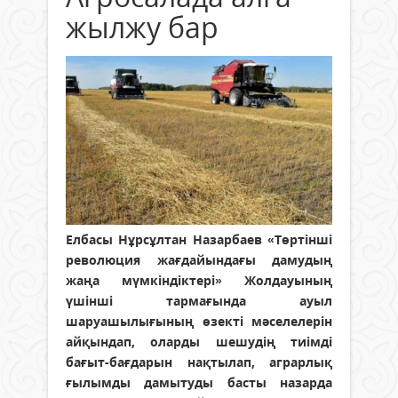
жылжу бар
Елбасы Нұрсұлтан Назарбаев «Төртінші
революция жағдайындағы дамудың
жаңа мүмкіндіктері» Жолдауының
үшінші тармағында ауыл
шаруашылығының өзекті мәселелерін
айқындап, оларды шешудің тиімді
бағыт-бағдарын нақтылап, аграрлық
ғылымды дамытуды басты назарда