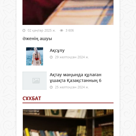
02 қаңтар 2025 ж.
3 606
Әженің ашуы
Ақсұлу
29 желтоқсан 2024 ж.
Ақтау маңында құлаған
ұшақта Қазақстанның 6
25 желтоқсан 2024 ж.
СҰХБАТ