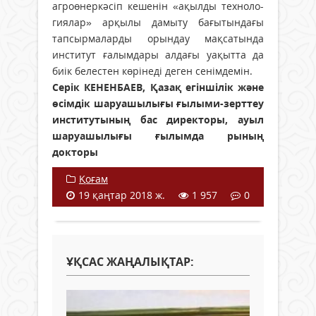
агро­өнер­кәсіп кешенін «ақылды техноло­
гия­лар» арқылы дамыту бағытындағы
тапсыр­ма­ларды орындау мақсатында
институт ғалым­дары алдағы уақытта да
биік белестен көрінеді деген сенімдемін.
Серік КЕНЕНБАЕВ,
Қазақ егіншілік және
өсімдік
шаруа­шылығы ғылыми-зерттеу
институтының бас дирек­торы, ауыл
шаруашылығы
ғылымда рының
докторы
Қоғам
19 қаңтар 2018 ж.
1 957
0
ҰҚСАС ЖАҢАЛЫҚТАР: