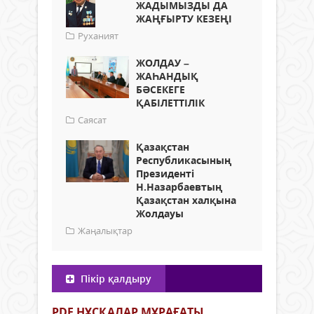
ЖАДЫМЫЗДЫ ДА
ЖАҢҒЫРТУ КЕЗЕҢІ
Руханият
ЖОЛДАУ –
ЖАҺАНДЫҚ
БӘСЕКЕГЕ
ҚАБІЛЕТТІЛІК
Саясат
Қазақстан
Республикасының
Президенті
Н.Назарбаевтың
Қазақстан халқына
Жолдауы
Жаңалықтар
Пікір қалдыру
PDF НҰСҚАЛАР МҰРАҒАТЫ