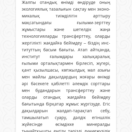
Жалпы отандық өнімді өндіруде оның
экологиялық тазалығын сақтау мен эконо­
микалық тиімділігін арттыру
мақсатындағы ғылыми-зерттеу
жұмыстары және шетелдік жаңа
технологияларды трансферттеу, оларды
жергілікті жағдайға бейімдеу – біздің инс­
титуттың басым бағыты. Атап айтқанда,
инс­титут ғалымдары халықаралық
ғылыми ор­та­лықтармен бірлесіп, жүгері,
қант қызылшасы, көпжылдық мал азығы
мен майлы дақыл­дардың жоғары өнімді
әрі бәсекеге қабілетті әлемдік сорттары
мен будандарын транс­ферттеу және
оларды отандық жағдайға бейімдеу
бағытында бірқатар жұмыс жүр­гізуде. Егіс
дақылдарын жалдап-тарақтап себу,
тамшылатып суару, дәлдік егіншілік
жүйесінде өсімдікке минералды
тыңайтқышты енгізу тәрізді дүниежүзілік