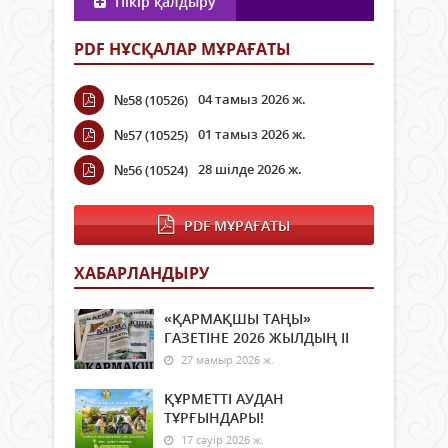
Пікір қалдыру
PDF НҰСҚАЛАР МҰРАҒАТЫ
04 тамыз 2026 ж.
№58 (10526)
01 тамыз 2026 ж.
№57 (10525)
28 шілде 2026 ж.
№56 (10524)
PDF МҰРАҒАТЫ
ХАБАРЛАНДЫРУ
«ҚАРМАҚШЫ ТАҢЫ»
ГАЗЕТІНЕ 2026 ЖЫЛДЫҢ ІI
27 мамыр 2026 ж.
ҚҰРМЕТТІ АУДАН
ТҰРҒЫНДАРЫ!
17 сәуір 2026 ж.