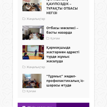
ҚАУІПСІЗДІК –
ТҰРАҚТЫ ОТБАСЫ
НЕГІЗІ
Жаңалықтар
Отбасы мәселесі –
басты назарда
Қоғам
Қармақшыда
жастармен адресті
түрде жұмыс
жасалуда
Жаңалықтар
"Тұрмыс" жедел-
профилактикалық іс-
шарасы өтуде
Қоғам