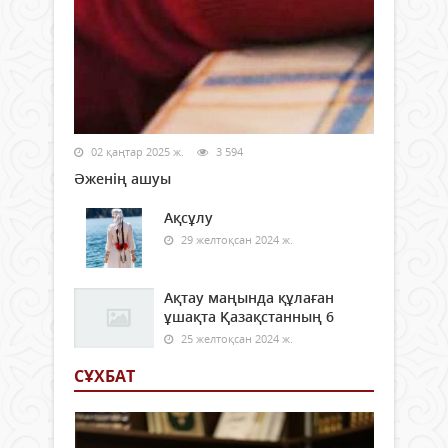
02 қаңтар 2025 ж.
3 594
Әженің ашуы
Ақсұлу
29 желтоқсан 2024 ж.
Ақтау маңында құлаған
ұшақта Қазақстанның 6
25 желтоқсан 2024 ж.
СҰХБАТ