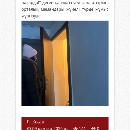
назарда!" деген қағидатты ұстана отырып,
орталық мамандары жүйелі түрде жұмыс
жүргізуде.
Қоғам
09 қаңтар 2026 ж.
141
0