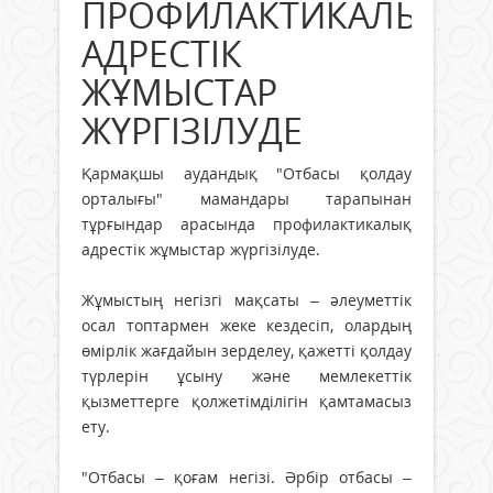
ПРОФИЛАКТИКАЛЫҚ
АДРЕСТІК
ЖҰМЫСТАР
ЖҮРГІЗІЛУДЕ
Қармақшы аудандық "Отбасы қолдау
орталығы" мамандары тарапынан
тұрғындар арасында профилактикалық
адрестік жұмыстар жүргізілуде.
Жұмыстың негізгі мақсаты – әлеуметтік
осал топтармен жеке кездесіп, олардың
өмірлік жағдайын зерделеу, қажетті қолдау
түрлерін ұсыну және мемлекеттік
қызметтерге қолжетімділігін қамтамасыз
ету.
"Отбасы – қоғам негізі. Әрбір отбасы –