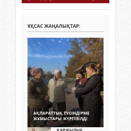
ҰҚСАС ЖАҢАЛЫҚТАР:
АҚПАРАТТЫҚ ТҮСІНДІРМЕ
ЖҰМЫСТАРЫ ЖҮРГІЗІЛДІ
ҚАРЖЫЛЫҚ