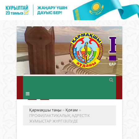
Қармақшы таңы
»
Қоғам
»
ПРОФИЛАКТИКАЛЫҚ АДРЕСТІК
ЖҰМЫСТАР ЖҮРГІЗІЛУДЕ