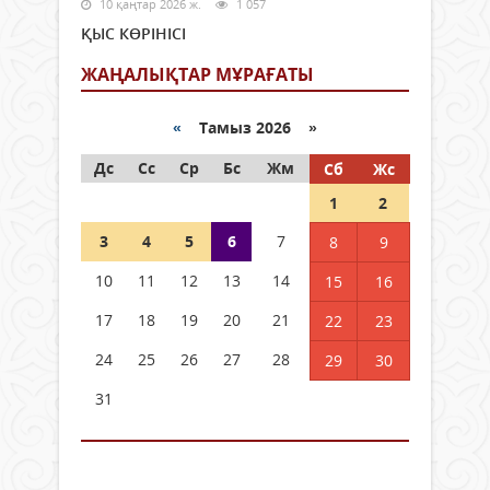
10 қаңтар 2026 ж.
1 057
ҚЫС КӨРІНІСІ
ЖАҢАЛЫҚТАР МҰРАҒАТЫ
«
Тамыз 2026 »
Дс
Сс
Ср
Бс
Жм
Сб
Жс
1
2
3
4
5
6
7
8
9
10
11
12
13
14
15
16
17
18
19
20
21
22
23
24
25
26
27
28
29
30
31