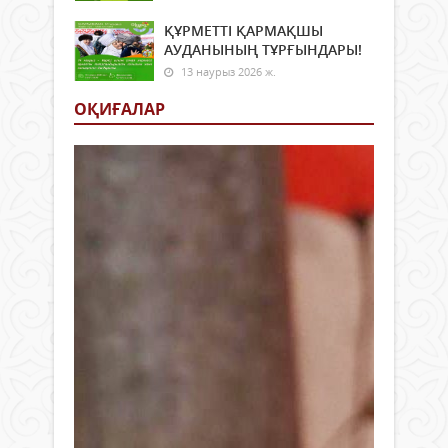
ҚҰРМЕТТІ ҚАРМАҚШЫ
АУДАНЫНЫҢ ТҰРҒЫНДАРЫ!
13 наурыз 2026 ж.
ОҚИҒАЛАР