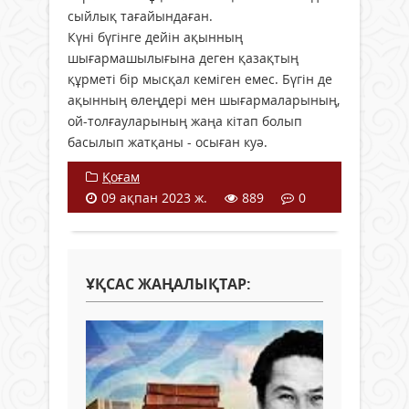
сыйлық тағайындаған.
Күні бүгінге дейін ақынның
шығармашылығына деген қазақтың
құрметі бір мысқал кеміген емес. Бүгін де
ақынның өлеңдері мен шығармаларының,
ой-толғауларының жаңа кітап болып
басылып жатқаны - осыған куә.
Қоғам
09 ақпан 2023 ж.
889
0
ҰҚСАС ЖАҢАЛЫҚТАР: