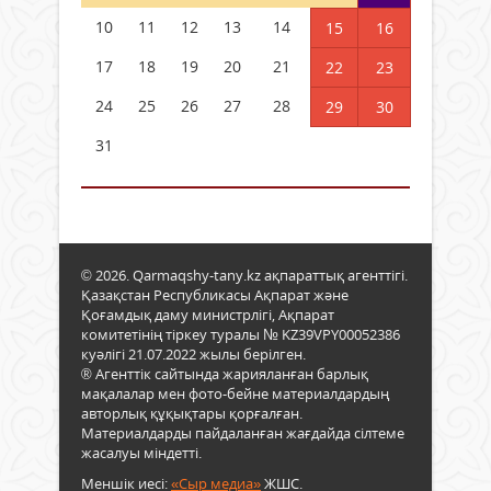
10
11
12
13
14
15
16
17
18
19
20
21
22
23
24
25
26
27
28
29
30
31
© 2026. Qarmaqshy-tany.kz ақпараттық агенттігі.
Қазақстан Республикасы Ақпарат және
Қоғамдық даму министрлігі, Ақпарат
комитетінің тіркеу туралы № KZ39VPY00052386
куәлігі 21.07.2022 жылы берілген.
® Агенттік сайтында жарияланған барлық
мақалалар мен фото-бейне материалдардың
авторлық құқықтары қорғалған.
Материалдарды пайдаланған жағдайда сілтеме
жасалуы міндетті.
Меншік иесі:
«Сыр медиа»
ЖШС.