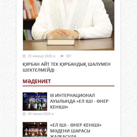
25 мамыр 2026 ж.
501
ҚҰРБАН АЙТ ТЕК ҚҰРБАНДЫҚ ШАЛУМЕН
ШЕКТЕЛМЕЙДІ
МӘДЕНИЕТ
ІІІ ИНТЕРНАЦИОНАЛ
АУЫЛЫНДА «ЕЛ ІШІ - ӨНЕР
КЕНІШІ»
08 тамыз 2026 ж.
«ЕЛ ІШІ - ӨНЕР КЕНІШІ»
МӘДЕНИ ШАРАСЫ
ЖАЛҒАСУДА