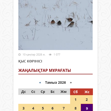
10 қаңтар 2026 ж.
1 077
ҚЫС КӨРІНІСІ
ЖАҢАЛЫҚТАР МҰРАҒАТЫ
«
Тамыз 2026 »
Дс
Сс
Ср
Бс
Жм
Сб
Жс
1
2
3
4
5
6
7
8
9