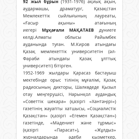
92 жыл бұрын
(1931-1976) ақиық ақын,
аудармашы, драматург, Қазақстан
Мемлекеттік сыйлығының лауреаты,
«Ғасыр ақыны» атағының
иегері
Мұқағали МАҚАТАЕВ
дүниеге
келді.Алматы облысы Райымбек
ауданында туған. М.Киров атындағы
Қазақ мемлекеттік университетін (әл-
Фараби атындағы Қазақ ұлттық
университеті) бітірген.
1952-1969 жылдары Қарасаз бастауыш
мектебінде орыс тілінің мұғалімі, Қазақ
радиосының дикторы, Шалкөдеде Қызыл
отау меңгерушісі, Нарынқол аудандық
«Советтік шекара» (қазіргі «Хантәңірі»)
газетінің жауапты хатшысы, «Социалистік
Қазақстан» (қазіргі «Егемен Қазақстан»)
газетінде, «Мәдениет және тұрмыс»
(қазіргі «Парасат»), «Жұлдыз»
журналдарында әдеби қызметкер,