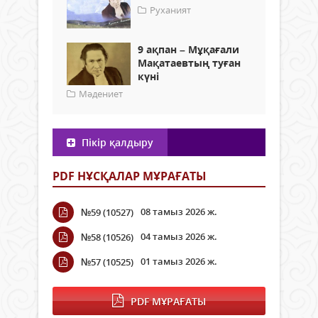
Руханият
9 ақпан – Мұқағали
Мақатаевтың туған
күні
Мәдениет
Пікір қалдыру
PDF НҰСҚАЛАР МҰРАҒАТЫ
08 тамыз 2026 ж.
№59 (10527)
04 тамыз 2026 ж.
№58 (10526)
01 тамыз 2026 ж.
№57 (10525)
PDF МҰРАҒАТЫ