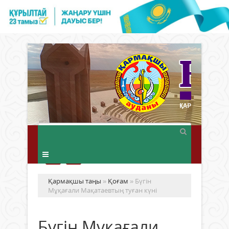
Қармақшы таңы
»
Қоғам
» Бүгін
Мұқағали Мақатаевтың туған күні
Бүгін Мұқағали