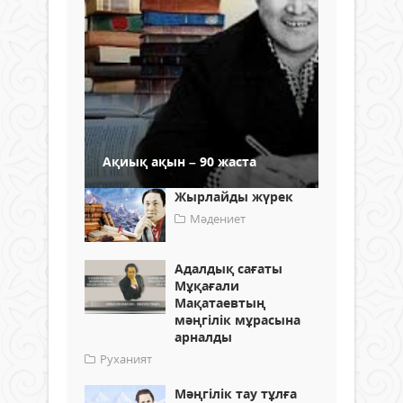
Ақиық ақын – 90 жаста
Жырлайды жүрек
Мәдениет
Адалдық сағаты
Мұқағали
Мақатаевтың
мәңгілік мұрасына
арналды
Руханият
Мәңгілік тау тұлға