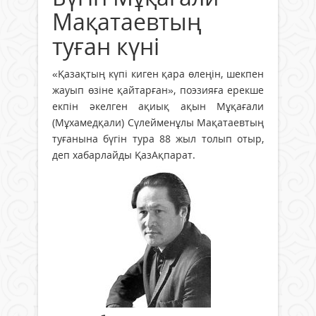
Мақатаевтың
туған күні
«Қазақтың күпі киген қара өлеңін, шекпен
жауып өзіне қайтарған», поэзияға ерекше
екпін әкелген ақиық ақын Мұқағали
(Мұхамедқали) Сүлейменұлы Мақатаевтың
туғанына бүгін тура 88 жыл толып отыр,
деп хабарлайды ҚазАқпарат.