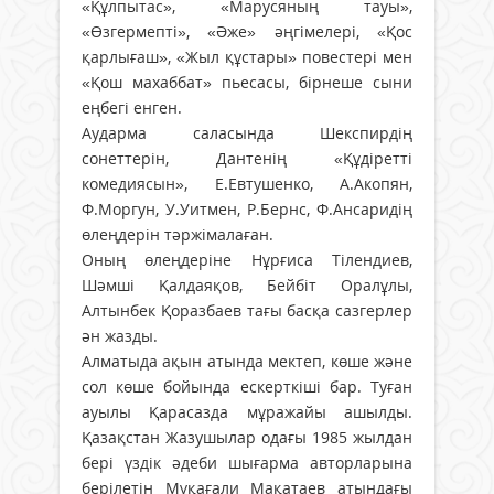
«Құлпытас», «Марусяның тауы»,
«Өзгермепті», «Әже» әңгімелері, «Қос
қарлығаш», «Жыл құстары» повестері мен
«Қош махаббат» пьесасы, бірнеше сыни
еңбегі енген.
Аударма саласында Шекспирдің
сонеттерін, Дантенің «Құдіретті
комедиясын», Е.Евтушенко, А.Акопян,
Ф.Моргун, У.Уитмен, Р.Бернс, Ф.Ансаридің
өлеңдерін тәржімалаған.
Оның өлеңдеріне Нұрғиса Тілендиев,
Шәмші Қалдаяқов, Бейбіт Оралұлы,
Алтынбек Қоразбаев тағы басқа сазгерлер
ән жазды.
Алматыда ақын атында мектеп, көше және
сол көше бойында ескерткіші бар. Туған
ауылы Қарасазда мұражайы ашылды.
Қазақстан Жазушылар одағы 1985 жылдан
бері үздік әдеби шығарма авторларына
берілетін Мұқағали Мақатаев атындағы