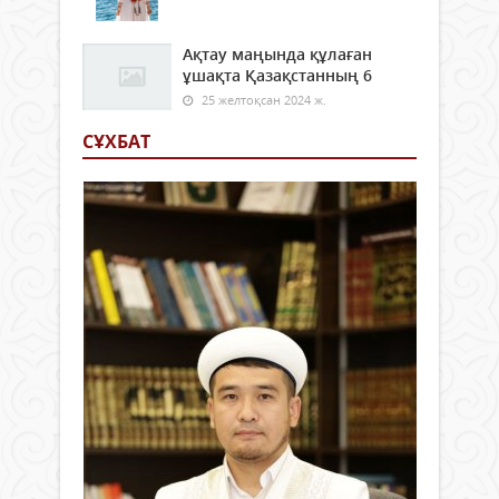
Ақтау маңында құлаған
ұшақта Қазақстанның 6
25 желтоқсан 2024 ж.
СҰХБАТ