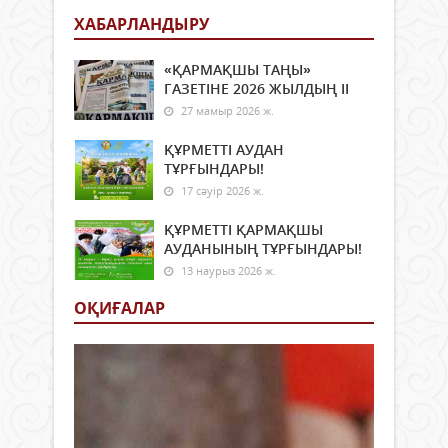
ХАБАРЛАНДЫРУ
«ҚАРМАҚШЫ ТАҢЫ»
ГАЗЕТІНЕ 2026 ЖЫЛДЫҢ ІI
27 мамыр 2026 ж.
ҚҰРМЕТТІ АУДАН
ТҰРҒЫНДАРЫ!
17 сәуір 2026 ж.
ҚҰРМЕТТІ ҚАРМАҚШЫ
АУДАНЫНЫҢ ТҰРҒЫНДАРЫ!
13 наурыз 2026 ж.
ОҚИҒАЛАР