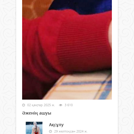
02 қаңтар 2025 ж.
3 610
Әженің ашуы
Ақсұлу
29 желтоқсан 2024 ж.