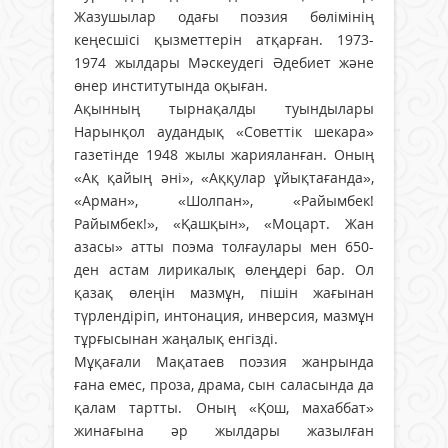
Жазушылар одағы поэзия бөлімінің
кеңесшісі қызметтерін атқарған. 1973-
1974 жылдары Мәскеудегі Әдебиет және
өнер институтында оқыған.
Ақынның тырнақалды туындылары
Нарынқол аудандық «Советтік шекара»
газетінде 1948 жылы жарияланған. Оның
«Ақ қайың әні», «Аққулар ұйықтағанда»,
«Арман», «Шолпан», «Райымбек!
Райымбек!», «Қашқын», «Моцарт. Жан
азасы» атты поэма толғаулары мен 650-
ден астам лирикалық өлеңдері бар. Ол
қазақ өлеңін мазмұн, пішін жағынан
түрлендіріп, интонация, инверсия, мазмұн
тұрғысынан жаңалық енгізді.
Мұқағали Мақатаев поэзия жанрында
ғана емес, проза, драма, сын саласында да
қалам тартты. Оның «Қош, махаббат»
жинағына әр жылдары жазылған