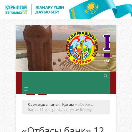
Қармақшы таңы
»
Қоғам
» «Отбасы
банк» 12 мыңға жуық несие береді
«Отбасы банк» 12