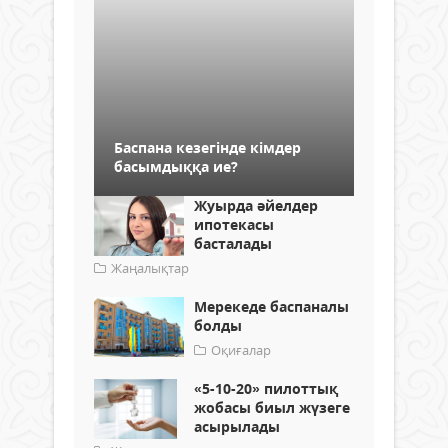
Баспана кезегінде кімдер
басымдыққа ие?
Жуырда әйелдер
ипотекасы
басталады
Жаңалықтар
Мерекеде баспаналы
болды
Оқиғалар
«5-10-20» пилоттық
жобасы биыл жүзеге
асырылады