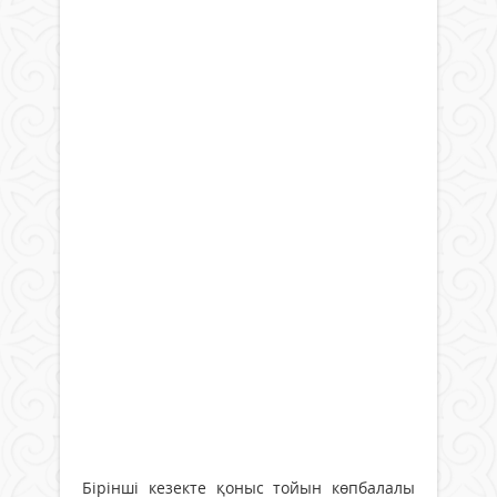
Бірінші кезекте қоныс тойын көпбалалы