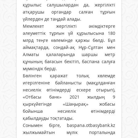
құрылыс салушылардан да, жергілікті
атқарушы органдар салған тұрғын
үйлерден де таңдай алады.
Мемлекет жергілікті әкімдіктерге
әлеуметтік тұрғын үй құрылысына 180
млрд теңге көлемінде қаржы бөлді. Бұл
аймақтарда, сондай-ақ Нұр-Сұлтан мен
Алматы қалаларында шаршы метр
құнының бағасын бекітіп, баспана салуға
мүмкіндік берді.
Бөлінген қаражат толық көлемде
игерілгеніне байланысты (мақұлданған
несиелік өтінімдерді ескере отырып),
«Отбасы банк» 2021 жылдың 9
қыркүйегінде «Шаңырақ» жобасы
бойынша несиелік өтінімдерді
қабылдауды тоқтатады.
Сонымен бірге, baspana.otbasybank.kz
жылжымайтын мүлік порталында