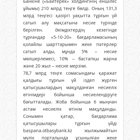
Банкіне («Бәйтерек» холдингінің еншілес
ұйымы) 210 млрд теңге бөлді. Оның 131,3
млрд теңгесі қазіргі уақытта тұрғын үй
сатып алу мақсатына несие түрінде
берілген. Әкімдіктердің кезегінде
тұрғандар «5-10-20» бағдарламасының
қолайлы шарттарымен жеке пәтерлер
сатып алды, мұнда 5% – несие
мөлшерлемесі, 10% – бастапқы жарна
және 20 жыл – несие мерзімі.
78,7 млрд теңге сомасындағы қаражат
қалдығы тұрғын үй іздеп жүрген
қатысушылардың мақұлданған несиелік
өтінімдері бойынша несиелендіруге
бағытталады. Жоба бойынша 6 мыңнан
астам несиелік өтінім мақұлданды.
Сонымен қатар, бағдарлама
қатысушылары тұрғын үйді
baspana.otbasybank.kz жылжымайтын
мүлік порталында ұсынылған жеке