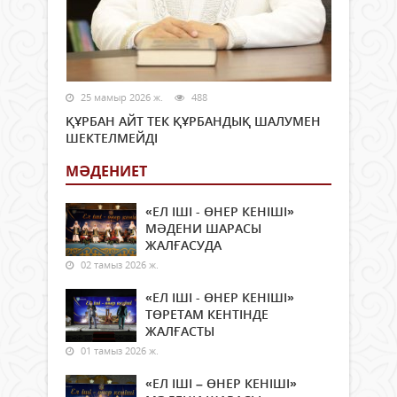
25 мамыр 2026 ж.
488
ҚҰРБАН АЙТ ТЕК ҚҰРБАНДЫҚ ШАЛУМЕН
ШЕКТЕЛМЕЙДІ
МӘДЕНИЕТ
«ЕЛ ІШІ - ӨНЕР КЕНІШІ»
МӘДЕНИ ШАРАСЫ
ЖАЛҒАСУДА
02 тамыз 2026 ж.
«ЕЛ ІШІ - ӨНЕР КЕНІШІ»
ТӨРЕТАМ КЕНТІНДЕ
ЖАЛҒАСТЫ
01 тамыз 2026 ж.
«ЕЛ ІШІ – ӨНЕР КЕНІШІ»