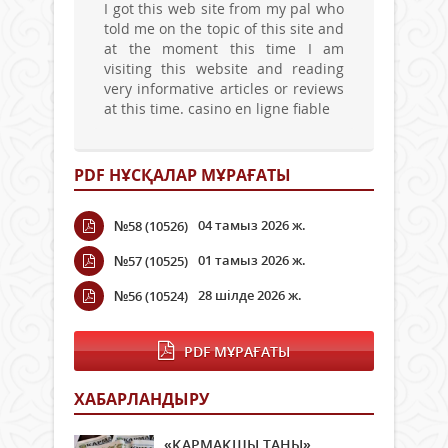
I got this web site from my pal who
told me on the topic of this site and
at the moment this time I am
visiting this website and reading
very informative articles or reviews
at this time. casino en ligne fiable
PDF НҰСҚАЛАР МҰРАҒАТЫ
04 тамыз 2026 ж.
№58 (10526)
01 тамыз 2026 ж.
№57 (10525)
28 шілде 2026 ж.
№56 (10524)
PDF МҰРАҒАТЫ
ХАБАРЛАНДЫРУ
«ҚАРМАҚШЫ ТАҢЫ»