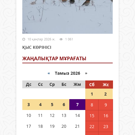
10 қаңтар 2026 ж.
1 061
ҚЫС КӨРІНІСІ
ЖАҢАЛЫҚТАР МҰРАҒАТЫ
«
Тамыз 2026 »
Дс
Сс
Ср
Бс
Жм
Сб
Жс
1
2
3
4
5
6
7
8
9
10
11
12
13
14
15
16
17
18
19
20
21
22
23