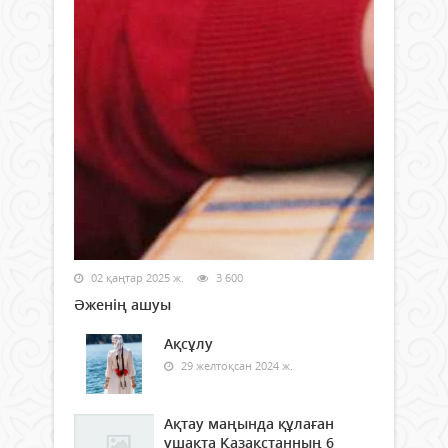
02 қаңтар 2025 ж.
3 600
Әженің ашуы
Ақсұлу
29 желтоқсан 2024 ж.
Ақтау маңында құлаған
ұшақта Қазақстанның 6