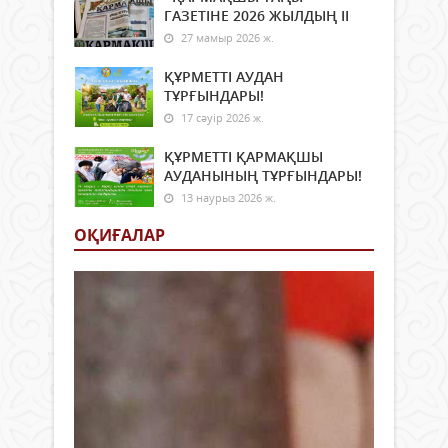
ГАЗЕТІНЕ 2026 ЖЫЛДЫҢ ІI
27 мамыр 2026 ж.
ҚҰРМЕТТІ АУДАН
ТҰРҒЫНДАРЫ!
17 сәуір 2026 ж.
ҚҰРМЕТТІ ҚАРМАҚШЫ
АУДАНЫНЫҢ ТҰРҒЫНДАРЫ!
13 наурыз 2026 ж.
ОҚИҒАЛАР