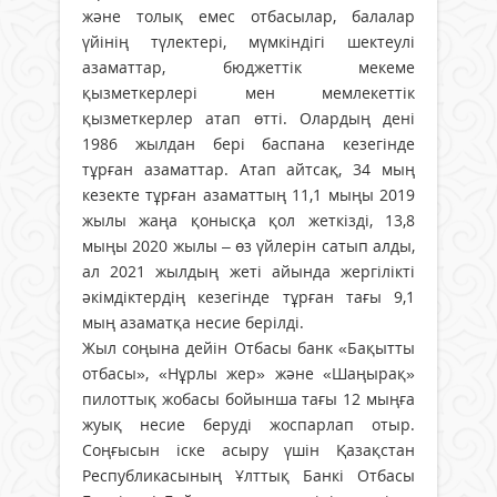
және толық емес отбасылар, балалар
үйінің түлектері, мүмкіндігі шектеулі
азаматтар, бюджеттік мекеме
қызметкерлері мен мемлекеттік
қызметкерлер атап өтті. Олардың дені
1986 жылдан бері баспана кезегінде
тұрған азаматтар. Атап айтсақ, 34 мың
кезекте тұрған азаматтың 11,1 мыңы 2019
жылы жаңа қонысқа қол жеткізді, 13,8
мыңы 2020 жылы – өз үйлерін сатып алды,
ал 2021 жылдың жеті айында жергілікті
әкімдіктердің кезегінде тұрған тағы 9,1
мың азаматқа несие берілді.
Жыл соңына дейін Отбасы банк «Бақытты
отбасы», «Нұрлы жер» және «Шаңырақ»
пилоттық жобасы бойынша тағы 12 мыңға
жуық несие беруді жоспарлап отыр.
Соңғысын іске асыру үшін Қазақстан
Республикасының Ұлттық Банкі Отбасы