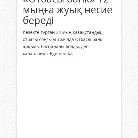
мыңға жуық несие
береді
Кезекте тұрған 34 мың қазақстандық
отбасы соңғы үш жылда Отбасы банк
арқылы баспаналы болды, деп
хабарлайды
Egemen.kz
.