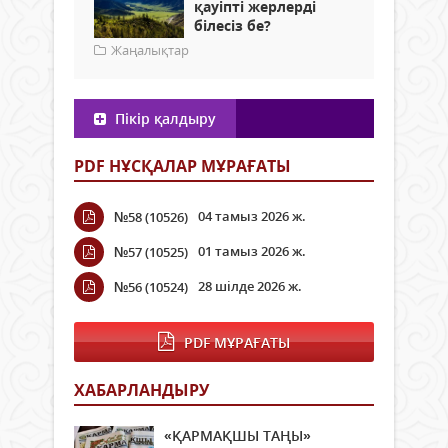
қауіпті жерлерді
білесіз бе?
Жаңалықтар
Пікір қалдыру
PDF НҰСҚАЛАР МҰРАҒАТЫ
04 тамыз 2026 ж.
№58 (10526)
01 тамыз 2026 ж.
№57 (10525)
28 шілде 2026 ж.
№56 (10524)
PDF МҰРАҒАТЫ
ХАБАРЛАНДЫРУ
«ҚАРМАҚШЫ ТАҢЫ»