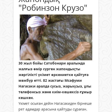
"Робинзон Крузо"
30 жыл бойы Сатобонари аралында
жалғыз өмір сүрген жапондықты
жергілікті үкімет өркениетке қайтуға
мәжбүр етті. 82 жастағы Мсафуми
Нагасаки аралда сусыз, жарықсыз, ұлы
телефонсыз және киім-кешексіз ғұмыр
кешкен.
Үкімет осыған дейін Нагасакиден бірнеше
рет адамдар арасына қайтуды сұраған.