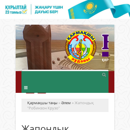
Қармақшы таңы
»
Әлем
» Жапондық
"Робинзон Крузо"
Жапондық