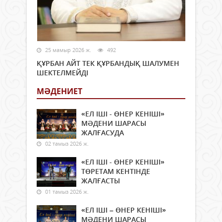
25 мамыр 2026 ж.
492
ҚҰРБАН АЙТ ТЕК ҚҰРБАНДЫҚ ШАЛУМЕН
ШЕКТЕЛМЕЙДІ
МӘДЕНИЕТ
«ЕЛ ІШІ - ӨНЕР КЕНІШІ»
МӘДЕНИ ШАРАСЫ
ЖАЛҒАСУДА
02 тамыз 2026 ж.
«ЕЛ ІШІ - ӨНЕР КЕНІШІ»
ТӨРЕТАМ КЕНТІНДЕ
ЖАЛҒАСТЫ
01 тамыз 2026 ж.
«ЕЛ ІШІ – ӨНЕР КЕНІШІ»
МӘДЕНИ ШАРАСЫ