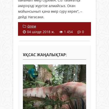
бағынып өмір сүремін. Сіз табиғатқа
әміріңізді жүргізе алмайсыз. Оған
мойынсынып қана өмір сүру керек", –
дейді Нагасаки.
Әлем
04 шілде 2018 ж.
1 454
0
ҰҚСАС ЖАҢАЛЫҚТАР: