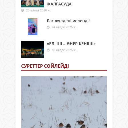
ЖАЛҒАСУДА
25 шілде 2026 ж.
Бас жүлдені иеленді!
24 шілде 2026 ж.
«ЕЛ ІШІ – ӨНЕР КЕНІШІ»
18 шілде 2026 ж.
СУРЕТТЕР СӨЙЛЕЙДI