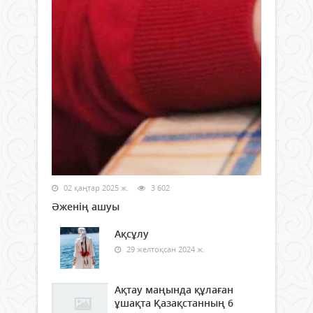
02 қаңтар 2025 ж.
3 602
Әженің ашуы
Ақсұлу
29 желтоқсан 2024 ж.
Ақтау маңында құлаған
ұшақта Қазақстанның 6