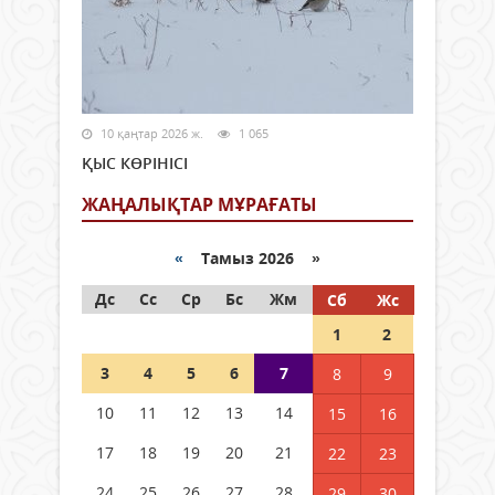
10 қаңтар 2026 ж.
1 065
ҚЫС КӨРІНІСІ
ЖАҢАЛЫҚТАР МҰРАҒАТЫ
«
Тамыз 2026 »
Дс
Сс
Ср
Бс
Жм
Сб
Жс
1
2
3
4
5
6
7
8
9
10
11
12
13
14
15
16
17
18
19
20
21
22
23
24
25
26
27
28
29
30