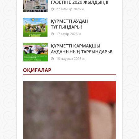
ГАЗЕТІНЕ 2026 ЖЫЛДЫҢ ІI
27 мамыр 2026 ж.
ҚҰРМЕТТІ АУДАН
ТҰРҒЫНДАРЫ!
17 сәуір 2026 ж.
ҚҰРМЕТТІ ҚАРМАҚШЫ
АУДАНЫНЫҢ ТҰРҒЫНДАРЫ!
13 наурыз 2026 ж.
ОҚИҒАЛАР