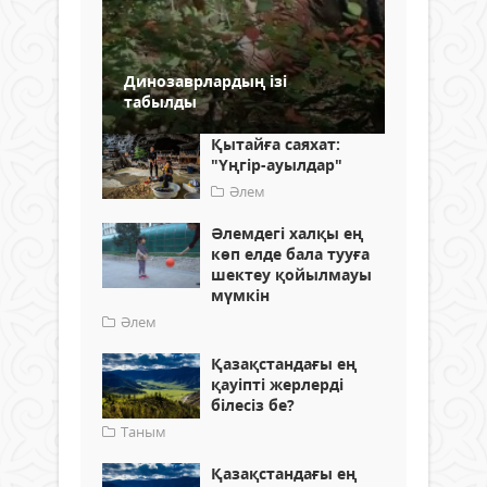
Динозаврлардың ізі
табылды
Қытайға саяхат:
"Үңгір-ауылдар"
Әлем
Әлемдегі халқы ең
көп елде бала тууға
шектеу қойылмауы
мүмкін
Әлем
Қазақстандағы ең
қауіпті жерлерді
білесіз бе?
Таным
Қазақстандағы ең