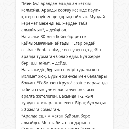
"Мен бұл аралдан ешқашан кеткім
келмейді. Аралды қорғау кезінде қауіп-
қатер төнуінен де қорықпаймын. Мұндай
керемет мекенді еш жерден таба
алмаймын", – дейді ол.
Нагасаки 30 жыл бойы бір ретте
қайғырмағанын айтады. "Егер ондай
сезімге берілгенімде осы уақытқа дейін
аралда тұрмаған болар едім. Бұл жерде
бәрі шынайы", – дейді.
Нагасакидің бұрынғы өмірі туралы көп
мәлімет жоқ. Бұрын жанұсы мен балалары
болған. "Робинзон Крузо" сөзіне қарағанда
табиғаттың үнемі ластануы оны осы
аралға жетелеген. Басында 1-2 жыл
тұруды жоспарлаған екен. Бірақ бұл уақыт
30 жылға созылған.
"Аралда ешкім маған бұйрық бере
алмайды. Мен табиғат заңдарына