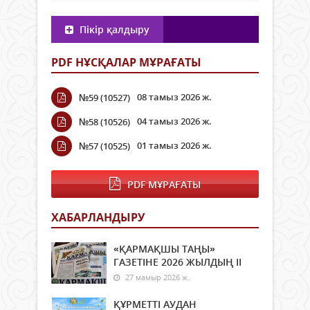
Пікір қалдыру
PDF НҰСҚАЛАР МҰРАҒАТЫ
08 тамыз 2026 ж.
№59 (10527)
04 тамыз 2026 ж.
№58 (10526)
01 тамыз 2026 ж.
№57 (10525)
PDF МҰРАҒАТЫ
ХАБАРЛАНДЫРУ
«ҚАРМАҚШЫ ТАҢЫ»
ГАЗЕТІНЕ 2026 ЖЫЛДЫҢ ІI
27 мамыр 2026 ж.
ҚҰРМЕТТІ АУДАН