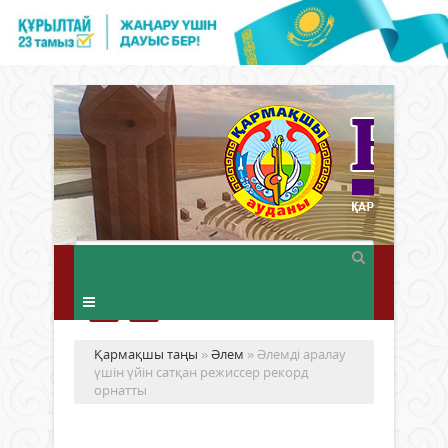
Қармақшы таңы
»
Әлем
» Әлемді аралау
үшін үйін сатқан режиссер рекорд
орнатты