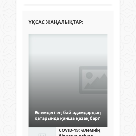
ҰҚСАС ЖАҢАЛЫҚТАР:
Әлемдегі ең бай адамдардың
қатарында қанша қазақ бар?
COVID-19: Әлемнің
бірнеше елінде