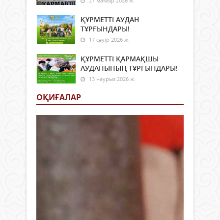
27 мамыр 2026 ж.
ҚҰРМЕТТІ АУДАН
ТҰРҒЫНДАРЫ!
17 сәуір 2026 ж.
ҚҰРМЕТТІ ҚАРМАҚШЫ
АУДАНЫНЫҢ ТҰРҒЫНДАРЫ!
13 наурыз 2026 ж.
ОҚИҒАЛАР