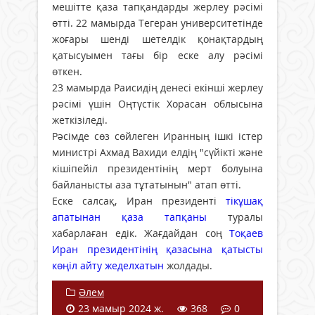
мешітте қаза тапқандарды жерлеу рәсімі
өтті. 22 мамырда Тегеран университетінде
жоғары шенді шетелдік қонақтардың
қатысуымен тағы бір еске алу рәсімі
өткен.
23 мамырда Раисидің денесі екінші жерлеу
рәсімі үшін Оңтүстік Хорасан облысына
жеткізіледі.
Рәсімде сөз сөйлеген Иранның ішкі істер
министрі Ахмад Вахиди елдің "сүйікті және
кішіпейіл президентінің мерт болуына
байланысты аза тұтатынын" атап өтті.
Еске салсақ, Иран президенті
тікұшақ
апатынан қаза тапқаны
туралы
хабарлаған едік. Жағдайдан соң
Тоқаев
Иран президентінің қазасына қатысты
көңіл айту жеделхатын
жолдады.
Әлем
23 мамыр 2024 ж.
368
0