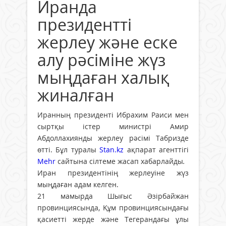
Иранда
президентті
жерлеу және еске
алу рәсіміне жүз
мыңдаған халық
жиналған
Иранның президенті Ибрахим Раиси мен
сыртқы істер министрі Амир
Абдоллахиянды жерлеу рәсімі Табризде
өтті. Бұл туралы
Stan.kz
ақпарат агенттігі
Mehr
сайтына сілтеме жасап хабарлайды
.
Иран президентінің жерлеуіне жүз
мыңдаған адам келген.
21 мамырда Шығыс Әзірбайжан
провинциясында, Құм провинциясындағы
қасиетті жерде және Тегерандағы ұлы