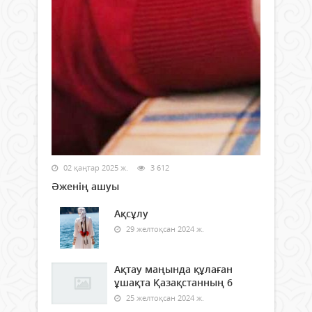
02 қаңтар 2025 ж.
3 612
Әженің ашуы
Ақсұлу
29 желтоқсан 2024 ж.
Ақтау маңында құлаған
ұшақта Қазақстанның 6
25 желтоқсан 2024 ж.