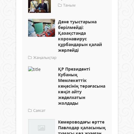
Таным
Дене туыстарына
берілмейді:
Қазақстанда
коронавирус
құрбандарын қалай
жерлейді
Жаңалықтар
ҚР Президенті
Кубаның
Мемлекеттік
кеңесінің төрағасына
көңіл айту
жеделхатын
жолдады
Саясат
Кемероводағы өртте
Павлодар қаласының
тумасы көз жұмған