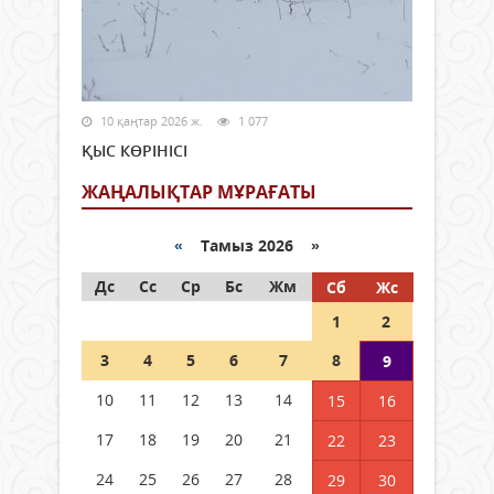
10 қаңтар 2026 ж.
1 077
ҚЫС КӨРІНІСІ
ЖАҢАЛЫҚТАР МҰРАҒАТЫ
«
Тамыз 2026 »
Дс
Сс
Ср
Бс
Жм
Сб
Жс
1
2
3
4
5
6
7
8
9
10
11
12
13
14
15
16
17
18
19
20
21
22
23
24
25
26
27
28
29
30