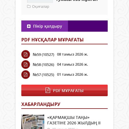
Оқиғалар
Пікір қалдыру
PDF НҰСҚАЛАР МҰРАҒАТЫ
08 тамыз 2026 ж.
№59 (10527)
04 тамыз 2026 ж.
№58 (10526)
01 тамыз 2026 ж.
№57 (10525)
PDF МҰРАҒАТЫ
ХАБАРЛАНДЫРУ
«ҚАРМАҚШЫ ТАҢЫ»
ГАЗЕТІНЕ 2026 ЖЫЛДЫҢ ІI