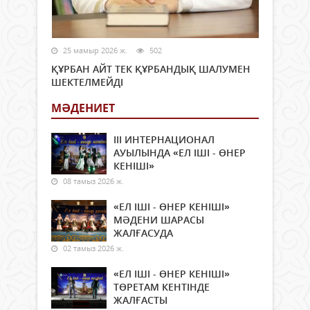
25 мамыр 2026 ж.
502
ҚҰРБАН АЙТ ТЕК ҚҰРБАНДЫҚ ШАЛУМЕН
ШЕКТЕЛМЕЙДІ
МӘДЕНИЕТ
ІІІ ИНТЕРНАЦИОНАЛ
АУЫЛЫНДА «ЕЛ ІШІ - ӨНЕР
КЕНІШІ»
08 тамыз 2026 ж.
«ЕЛ ІШІ - ӨНЕР КЕНІШІ»
МӘДЕНИ ШАРАСЫ
ЖАЛҒАСУДА
02 тамыз 2026 ж.
«ЕЛ ІШІ - ӨНЕР КЕНІШІ»
ТӨРЕТАМ КЕНТІНДЕ
ЖАЛҒАСТЫ