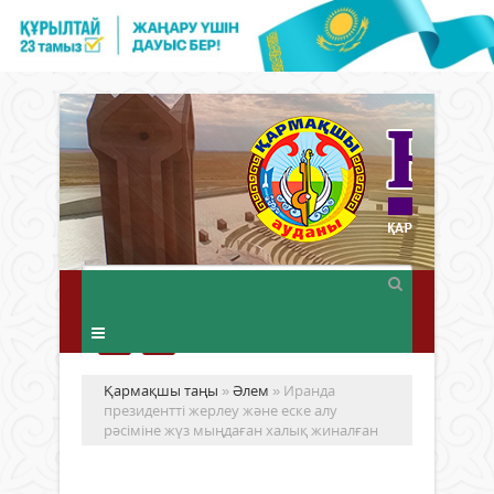
Қармақшы таңы
»
Әлем
» Иранда
президентті жерлеу және еске алу
рәсіміне жүз мыңдаған халық жиналған