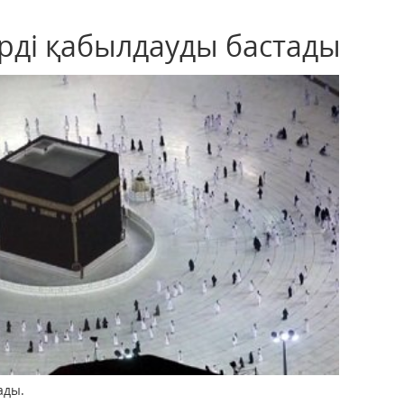
рді қабылдауды бастады
ады.