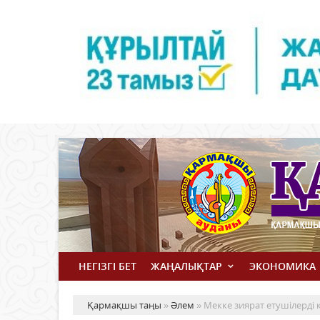
НЕГІЗГІ БЕТ
ЖАҢАЛЫҚТАР
ЭКОНОМИКА
Қармақшы таңы
»
Әлем
» Мекке зиярат етушілерді