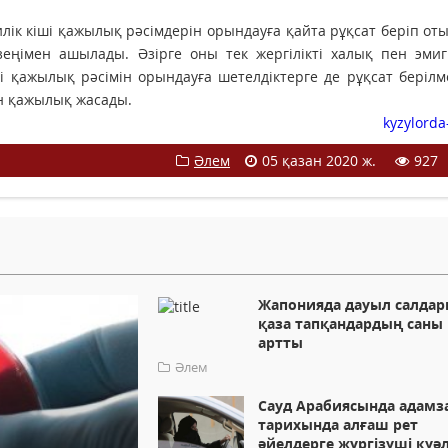
илік кіші қажылық рәсімдерін орындауға қайта рұқсат беріп оты
зеңімен ашылады. Әзірге оны тек жергілікті халық пен эми
і қажылық рәсімін орындауға шетелдіктерге де рұқсат берілм
ан қажылық жасады.
kyzylorda
Әлем
05 қазан 2020 ж.
927
Жапонияда дауыл салда
қаза тапқандардың саны
артты
Әлем
Сауд Арабиясында адамз
тарихында алғаш рет
әйелдерге жүргізуші куәл