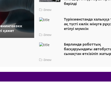
берілді
Әлем
Түрікменстанда халыққа 
ақ түсті көлік мінуге рұқ
менингококк
етілуі мүмкін
і қажет
Әлем
Берлинде роботтың
басқаруындағы автобуст
сынақтан өткізіліп жаты
Әлем