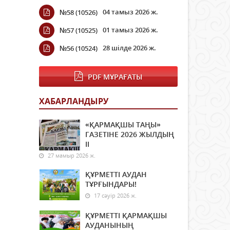
04 тамыз 2026 ж.
№58 (10526)
01 тамыз 2026 ж.
№57 (10525)
28 шілде 2026 ж.
№56 (10524)
PDF МҰРАҒАТЫ
ХАБАРЛАНДЫРУ
«ҚАРМАҚШЫ ТАҢЫ»
ГАЗЕТІНЕ 2026 ЖЫЛДЫҢ
ІI
27 мамыр 2026 ж.
ҚҰРМЕТТІ АУДАН
ТҰРҒЫНДАРЫ!
17 сәуір 2026 ж.
ҚҰРМЕТТІ ҚАРМАҚШЫ
АУДАНЫНЫҢ