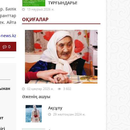
ТҰРҒЫНДАРЫ!
р. Билік
13 наурыз 2026 ж.
гранттар
ОҚИҒАЛАР
ек. Айта
-news.kz
0
рынан
02 қаңтар 2025 ж.
3 602
Әженің ашуы
Ақсұлу
29 желтоқсан 2024 ж.
ат
ігі