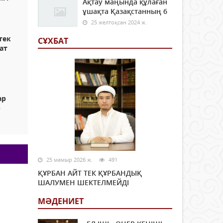
Ақтау маңында құлаған
ұшақта Қазақстанның 6
25 желтоқсан 2024 ж.
тек
СҰХБАТ
сат
ар
р
25 мамыр 2026 ж.
491
ҚҰРБАН АЙТ ТЕК ҚҰРБАНДЫҚ
ШАЛУМЕН ШЕКТЕЛМЕЙДІ
МӘДЕНИЕТ