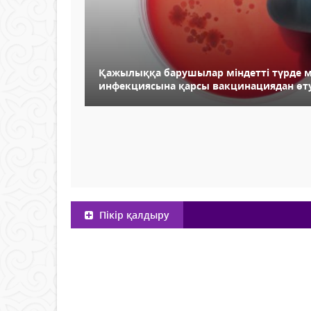
Қажылыққа барушылар міндетті түрде 
инфекциясына қарсы вакцинациядан өту
Пікір қалдыру