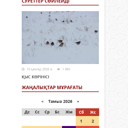
СУРЕТТЕР СӨЙЛЕЙДI
10 қаңтар 2026 ж.
1 065
ҚЫС КӨРІНІСІ
ЖАҢАЛЫҚТАР МҰРАҒАТЫ
«
Тамыз 2026 »
Дс
Сс
Ср
Бс
Жм
Сб
Жс
1
2