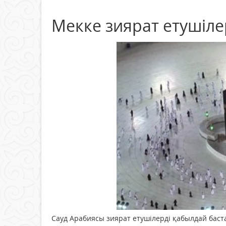
Мекке зиярат етушіле
Сауд Арабиясы зиярат етушілерді қабылдай баст