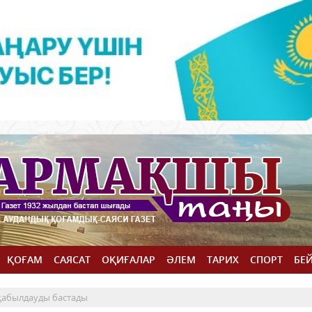
ҚОҒАМ
САЯСАТ
ОҚИҒАЛАР
ӘЛЕМ
ТАРИХ
СПОРТ
БЕ
 қабылдауды бастады