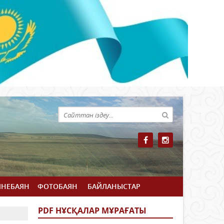
ЙНЕБАЯН
ФОТОБАЯН
БАЙЛАНЫСТАР
PDF НҰСҚАЛАР МҰРАҒАТЫ