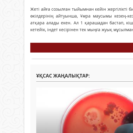
Жеті айға созылған тыйымнан кейін жергілікті б
өкілдерінің айтуынша, Ұмра маусымы кезең-ке
атқара алады екен. Ал 1 қарашадан бастап, кіш
кетейік, індет кесірінен тек мыңға жуық мұсылм
ҰҚСАС ЖАҢАЛЫҚТАР: