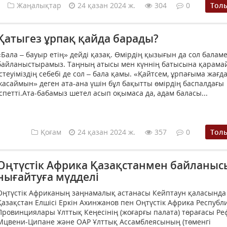
Жаңалықтар
24 қазан 2024 ж.
304
0
Тол
Қатыгез ұрпақ қайда барады?
«Бала – бауыр етің» дейді қазақ. Өмірдің қызығын да сол балам
байланыстырамыз. Таңның атысы мен күннің батысына қарама
істеуіміздің себебі де сол – бала қамы. «Қайтсем, ұрпағыма жағд
жасаймын» деген ата-ана үшін бұл бақытты өмірдің баспалдағы
іспетті.Ата-бабамыз шетел асып оқымаса да, адам баласы...
Қоғам
24 қазан 2024 ж.
357
0
Тол
Оңтүстік Африка Қазақстанмен байланыс
нығайтуға мүдделі
Оңтүстік Африканың заңнамалық астанасы Кейптаун қаласында
Қазақстан Елшісі Еркін Ахинжанов пен Оңтүстік Африка Республ
Провинциялары Ұлттық Кеңесінің (жоғарғы палата) төрағасы Ре
Мцвени-Ципане және ОАР Ұлттық Ассамблеясының (төменгі