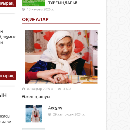
ТҰРҒЫНДАРЫ!
ығырақ
13 наурыз 2026 ж.
ОҚИҒАЛАР
ен
й, жұмыс
ай
ығырақ
02 қаңтар 2025 ж.
3 608
ын
Әженің ашуы
Ақсұлу
29 желтоқсан 2024 ж.
икасы
филве