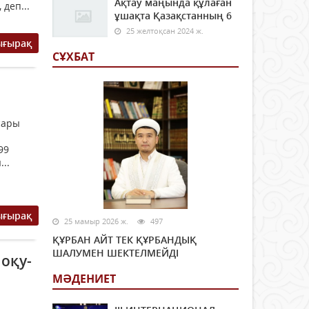
Ақтау маңында құлаған
деп...
ұшақта Қазақстанның 6
25 желтоқсан 2024 ж.
ығырақ
СҰХБАТ
.
сары
99
..
ығырақ
25 мамыр 2026 ж.
497
ҚҰРБАН АЙТ ТЕК ҚҰРБАНДЫҚ
ШАЛУМЕН ШЕКТЕЛМЕЙДІ
 оқу-
МӘДЕНИЕТ