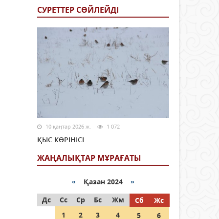
СУРЕТТЕР СӨЙЛЕЙДI
10 қаңтар 2026 ж.
1 072
ҚЫС КӨРІНІСІ
ЖАҢАЛЫҚТАР МҰРАҒАТЫ
«
Қазан 2024
»
Дс
Сс
Ср
Бс
Жм
Сб
Жс
1
2
3
4
5
6