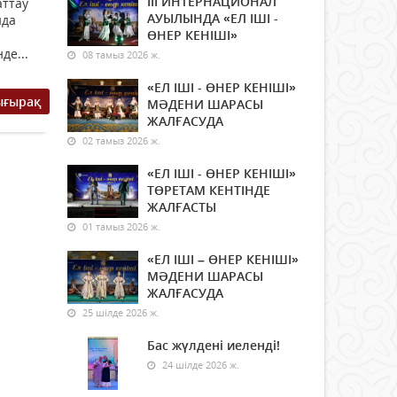
ІІІ ИНТЕРНАЦИОНАЛ
аттау
АУЫЛЫНДА «ЕЛ ІШІ -
нда
ӨНЕР КЕНІШІ»
де...
08 тамыз 2026 ж.
«ЕЛ ІШІ - ӨНЕР КЕНІШІ»
ығырақ
МӘДЕНИ ШАРАСЫ
ЖАЛҒАСУДА
02 тамыз 2026 ж.
«ЕЛ ІШІ - ӨНЕР КЕНІШІ»
ТӨРЕТАМ КЕНТІНДЕ
ЖАЛҒАСТЫ
01 тамыз 2026 ж.
«ЕЛ ІШІ – ӨНЕР КЕНІШІ»
МӘДЕНИ ШАРАСЫ
ЖАЛҒАСУДА
25 шілде 2026 ж.
Бас жүлдені иеленді!
24 шілде 2026 ж.