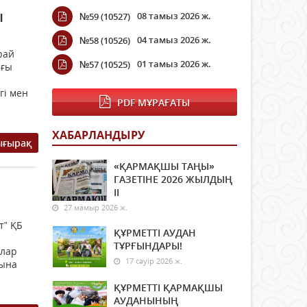
ы
08 тамыз 2026 ж.
№59 (10527)
04 тамыз 2026 ж.
№58 (10526)
рай
01 тамыз 2026 ж.
№57 (10525)
ағы
гі мен
PDF МҰРАҒАТЫ
ХАБАРЛАНДЫРУ
ығырақ
«ҚАРМАҚШЫ ТАҢЫ»
ГАЗЕТІНЕ 2026 ЖЫЛДЫҢ
ІI
27 мамыр 2026 ж.
т” ҚБ
ҚҰРМЕТТІ АУДАН
ТҰРҒЫНДАРЫ!
ылар
17 сәуір 2026 ж.
нына
ҚҰРМЕТТІ ҚАРМАҚШЫ
АУДАНЫНЫҢ