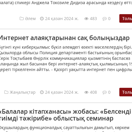
палата) спикері Анджела Токозиле Дидиза арасында кездесу өтті, 
Әлем
24 қазан 2024 ж.
483
0
Тол
Интернет алаяқтарынан сақ болыңыздар
Бүгінгі күні киберқылмыс бүкіл әлемдегі өзекті мәселелердің бірі
Қызылорда облысы Полиция департаменті бастығының орынба
Серік Тоқтыбаев Өңірлік коммуникациялар қызметінің баспасөз
алаңында жыл басынан бері интернет-алаяқтық қылмысының 1
дерегі тіркелгенін айтты. - Қазіргі уақытта интернет пен цифрлы.
Жаңалықтар
24 қазан 2024 ж.
408
0
Тол
«Балалар кітапханасы» жобасы: «Белсенді
тиімді тәжірибе» облыстық семинар
Оқушылардың функционалдық сауаттылығын дамытып, көркем