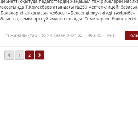
әдебиетті оқытуда педагогтердің жаңашыл тәжірибелерін насих
мақсатында Т.Көмекбаев атындағы №250 мектеп-лицейі базасы
«Балалар кітапханасы» жобасы: «Белсенді оқу-тиімді тәжірибе»
облыстық семинары ұйымдастырылды. Семинар екі бөлім негізін
Жаңалықтар
24 қазан 2024 ж.
685
0
Тол
2
1