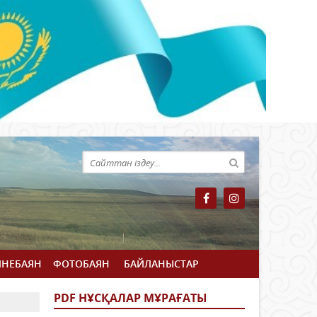
ЙНЕБАЯН
ФОТОБАЯН
БАЙЛАНЫСТАР
PDF НҰСҚАЛАР МҰРАҒАТЫ