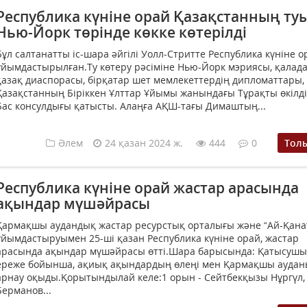
Республика күніне орай Қазақстанның ту
Нью-Йорк төрінде көкке көтерілді
Бұл салтанатты іс-шара әйгілі Уолл-Стритте Республика күніне о
ұйымдастырылған.Ту көтеру рәсіміне Нью-Йорк мэриясы, қалад
қазақ диаспорасы, бірқатар шет мемлекеттердің дипломаттары,
Қазақстанның Біріккен Ұлттар Ұйымы жанындағы Тұрақты өкілді
Бас консулдығы қатысты. Алаңға АҚШ-тағы Димаштың...
Әлем
24 қазан 2024 ж.
444
0
Тол
Республика күніне орай жастар арасында
ақындар мүшәйрасы
Қармақшы аудандық жастар ресурстық орталығы және “Ай-Қана
ұйымдастыруымен 25-ші қазан Республика күніне орай, жастар
арасында ақындар мүшәйрасы өтті.Шара барысында: Қатысуш
ереже бойынша, ақиық ақындардың өлеңі мен Қармақшы ауда
арнау оқыды.Қорытындылай келе:1 орын - Сейтбекқызы Нұргүл,
Берманов...