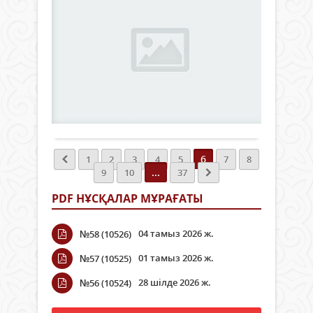
әбі
жатқ
түле
Осы
“Таз
са
атса
орай
Қаза
та
жүрг
бүгін
Әлем
экол
айм
ап
Сыр
акц
26 сәуір
100-
мед
үшін
2024 ж.
Бүкі
ге
80-
апта
633
әлем
жуы
ге...
“Жас
0
таби
белс
айма
апат
жас
Толығырақ
атау
өрші
қала
жалғ
тұр.
Қор
Осы
Биы
ата
6
1
2
3
4
5
7
8
орай
алап
еске
...
9
10
37
бүгін
су
маң
туға
тас
Сыр
PDF НҰСҚАЛАР МҰРАҒАТЫ
өлке
елім
тал
түле
көп
егіп,
атса
зард
ата
04 тамыз 2026 ж.
№58 (10526)
жүрг
шект
акци
айм
Мам
01 тамыз 2026 ж.
№57 (10525)
қолд
100-
айту
білді
ге
28 шілде 2026 ж.
№56 (10524)
бұл
жуық
–
жас
елім