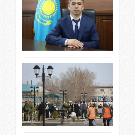
та
Қар
ауда
Жаңалықтар
әкім
26 сәуір
2024
2024 ж.
жыл
871
0
25
Толығырақ
сәуір
өкім
ауда
Сы
дене
тәрб
ел
спор
«Ж
жән
ай
тури
Жаңалықтар
ап
бөлі
26 сәуір
ая
бас
2024 ж.
қызм
Жа
1 084
Мыр
сен
0
Нұрб
өтт
Толығырақ
Төле
таға
Фото
Мыр