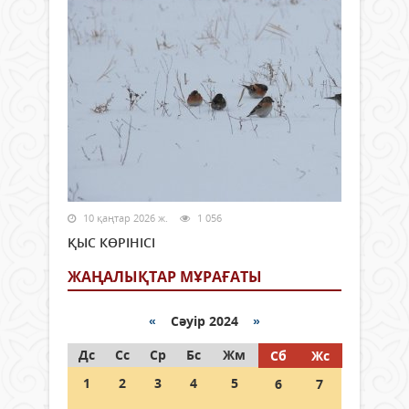
10 қаңтар 2026 ж.
1 056
ҚЫС КӨРІНІСІ
ЖАҢАЛЫҚТАР МҰРАҒАТЫ
«
Сәуір 2024
»
Дс
Сс
Ср
Бс
Жм
Сб
Жс
1
2
3
4
5
6
7