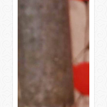
де
әбіг
түсіп