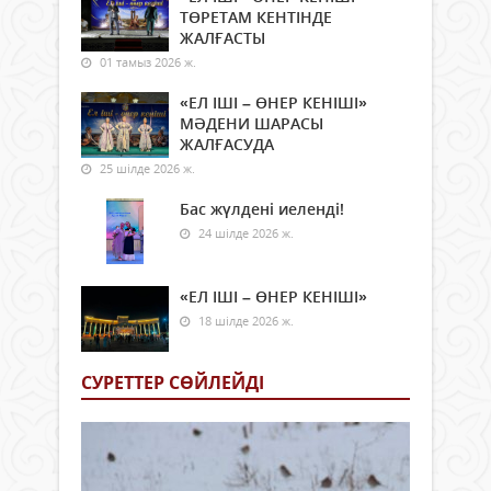
ТӨРЕТАМ КЕНТІНДЕ
ЖАЛҒАСТЫ
01 тамыз 2026 ж.
«ЕЛ ІШІ – ӨНЕР КЕНІШІ»
МӘДЕНИ ШАРАСЫ
ЖАЛҒАСУДА
25 шілде 2026 ж.
Бас жүлдені иеленді!
24 шілде 2026 ж.
«ЕЛ ІШІ – ӨНЕР КЕНІШІ»
18 шілде 2026 ж.
СУРЕТТЕР СӨЙЛЕЙДI