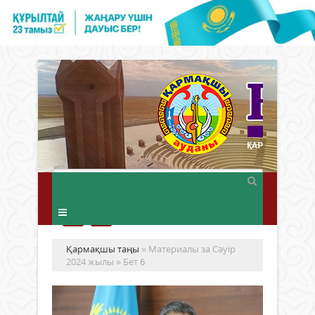
Қармақшы таңы
» Материалы за Сәуір
2024 жылы » Бет 6
Жа
қы