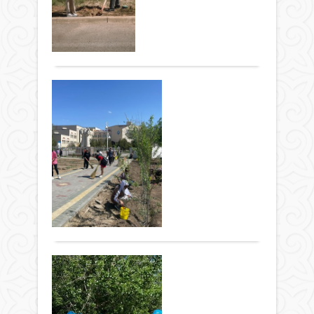
Алай
от
рай
көле
2024 ж.
мұн
бол
ағаш
362
0
«Таз
су
бас
көше
Толығырақ
Қаза
не
бас
мен
респ
үшін
Жұлд
гүл
экол
қаже
отыр
акци
Қы
Өнді
жұм
«Жа
зиян
ме
жүрг
айма
пайд
жұмы
са
апт
таға
меке
қы
жалғ
көлі
қызм
эк
Отб
шығ
арда
Жаңалықтар
–
шаң-
ак
мен
26 сәуір
шағ
тоза
ерікт
бе
2024 ж.
мемл
осы
жаст
ат
379
0
десе
бәрі
атса
Толығырақ
сол
–
мау
«Таз
мемл
бізді
Арал
Қаза
де
ағза
қала
респ
баст
кезіг
Эк
3000
экол
қызм
жағы
түп
акц
ак
бар.
ағаш
үшін
Қы
Сол
отыр
апта
бе
бірі