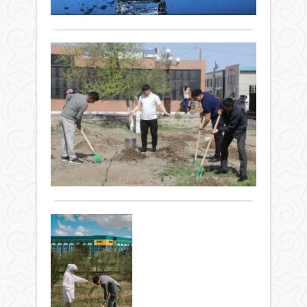
арт
Толығырақ
үшін
ағза
қарғ
апта
үшін
ұлас
саяб
аса
мүмк
Жа
скве
қаже
сәуі
парк
ай
нәрс
соң
мен
Ада
Ар
мен
алле
ағза
мам
да
аума
65-
басы
кө
75
Жаңалықтар
ауа
кө
пай
рай
26 сәуір
ап
суда
бол
2024 ж.
тұра
жаса
бел
426
0
Денс
–
та
Толығырақ
жақ
деп
болу
хаба
«Таз
үшін
Ruhy
Қаза
Сы
күні
на
респ
екі
өң
сілт
акц
литр
жаса
«Жа
жа
су
РМК
айма
от
ішу
ұзақ
апта
ағ
керек
мерз
Жаңалықтар
аясы
кө
дәле
ауа
ауда
26 сәуір