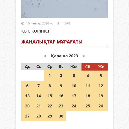
10 қаңтар 2026 ж.
1 078
ҚЫС КӨРІНІСІ
ЖАҢАЛЫҚТАР МҰРАҒАТЫ
«
Қараша 2023
»
Дс
Сс
Ср
Бс
Жм
Сб
Жс
1
2
3
4
5
6
7
8
9
10
11
12
13
14
15
16
17
18
19
20
21
22
23
24
25
26
27
28
29
30