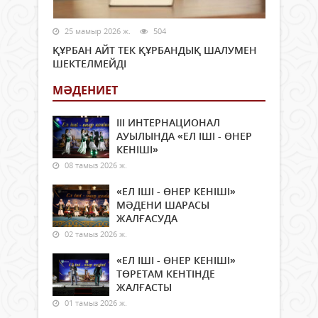
25 мамыр 2026 ж.
504
ҚҰРБАН АЙТ ТЕК ҚҰРБАНДЫҚ ШАЛУМЕН
ШЕКТЕЛМЕЙДІ
МӘДЕНИЕТ
ІІІ ИНТЕРНАЦИОНАЛ
АУЫЛЫНДА «ЕЛ ІШІ - ӨНЕР
КЕНІШІ»
08 тамыз 2026 ж.
«ЕЛ ІШІ - ӨНЕР КЕНІШІ»
МӘДЕНИ ШАРАСЫ
ЖАЛҒАСУДА
02 тамыз 2026 ж.
«ЕЛ ІШІ - ӨНЕР КЕНІШІ»
ТӨРЕТАМ КЕНТІНДЕ
ЖАЛҒАСТЫ
01 тамыз 2026 ж.