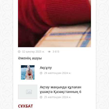
02 қаңтар 2025 ж.
3 615
Әженің ашуы
Ақсұлу
29 желтоқсан 2024 ж.
Ақтау маңында құлаған
ұшақта Қазақстанның 6
25 желтоқсан 2024 ж.
СҰХБАТ