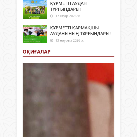
ҚЫЗЫ
ҚҰРМЕТТІ АУДАН
ТҰРҒЫНДАРЫ!
17 сәуір 2026 ж.
ҚҰРМЕТТІ ҚАРМАҚШЫ
АУДАНЫНЫҢ ТҰРҒЫНДАРЫ!
13 наурыз 2026 ж.
ОҚИҒАЛАР