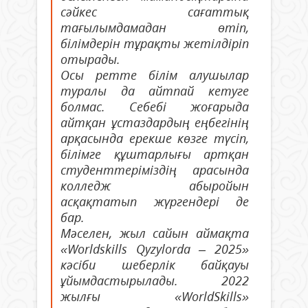
сәйкес сағаттық
тағылымдамадан өтіп,
білімдерін тұрақты жетілдіріп
отырады.
Осы ретте білім алушылар
туралы да айтпай кетуге
болмас. Себебі жоғарыда
айтқан ұстаздардың еңбегінің
арқасында ерекше көзге түсіп,
білімге құштарлығы артқан
студенттеріміздің арасында
колледж абыройын
асқақтатып жүргендері де
бар.
Мәселен, жыл сайын аймақта
«Worldskills Qyzylorda – 2025»
кәсіби шеберлік байқауы
ұйымдастырылады. 2022
жылғы «WorldSkills»