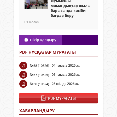
жұмысшы
мамандықтар жылы
барысында кәсіби
бағдар беру
Қоғам
Пікір қалдыру
PDF НҰСҚАЛАР МҰРАҒАТЫ
04 тамыз 2026 ж.
№58 (10526)
01 тамыз 2026 ж.
№57 (10525)
28 шілде 2026 ж.
№56 (10524)
PDF МҰРАҒАТЫ
ХАБАРЛАНДЫРУ