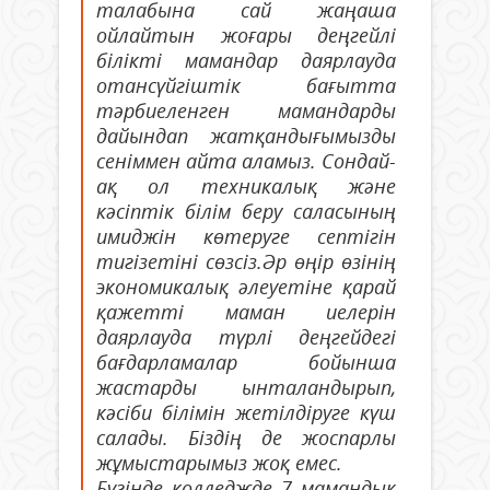
талабына сай жаңаша
ойлайтын жоғары деңгейлі
білікті мамандар даярлауда
отансүйгіштік бағытта
тәрбиеленген мамандарды
дайындап жатқандығымызды
сеніммен айта аламыз. Сондай-
ақ ол техникалық және
кәсіптік білім беру саласының
имиджін көтеруге септігін
тигізетіні сөзсіз.Әр өңір өзінің
экономикалық әлеуетіне қарай
қажетті маман иелерін
даярлауда түрлі деңгейдегі
бағдарламалар бойынша
жастарды ынталандырып,
кәсіби білімін жетілдіруге күш
салады. Біздің де жоспарлы
жұмыстарымыз жоқ емес.
Бүгінде колледжде 7 мамандық