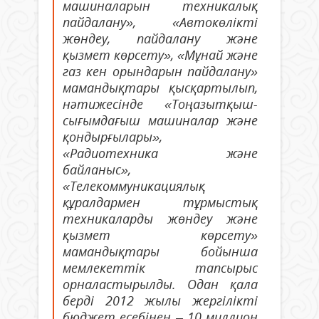
машиналарын техникалық
пайдалану», «Автокөлікті
жөндеу, пайдалану және
қызмет көрсету», «Мұнай және
газ кен орындарын пайдалану»
мамандықтары қысқартылып,
нәтижесінде «Тоңазытқыш-
сығымдағыш машиналар және
қондырғылары»,
«Радиотехника және
байланыс»,
«Телекоммуникациялық
құралдармен тұрмыстық
техникаларды жөндеу және
қызмет көрсету»
мамандықтары бойынша
мемлекеттік тапсырыс
орналастырылды. Одан қала
берді 2012 жылы жергілікті
бюджет есебінен – 10 миллион