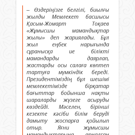
– Өздеріңізге белгілі, биылғы
жылды Мемлекет басшысы
Қасым-Жомарт Тоқаев
«Жұмысшы мамандықтар
жылы» деп жариялады. Бұл
жыл еңбек нарығында
сұранысқа ие білікті
мамандарды даярлап,
жастарды осы салаға көптеп
тартуға мүмкіндік береді.
Президентіміздің бұл шешімі
мемлекетімізде бірқатар
бағыттар бойынша нақты
шараларды жүзеге асыруды
көздейді. Мәселен, бірінші
кезекте кәсіби білім беруді
дамыту жоспарға қойылып
отыр. Яғни жұмысшы
мамандықтарына арналған