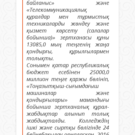
байланыс» және
«Телекоммуникациялық
құралдар мен тұрмыстық
техникаларды жөндеу және
қызмет көрсету (салалар
бойынша)» зертханасы құны
13085,0 мың теңгенің жаңа
қондырғы, құрылғылармен
толықты.
Сонымен қатар республикалық
бюджет есебінен 25000,0
миллион теңге қаржы бөлініп,
«Тоңазытқыш-сығымдағыш
машиналар және
қондырғылары» мамандығы
бойынша зертханалық құрал-
жабдықтар алынып толық
жабдықталды. Колледждің
ішкі және сыртқы бөлігінде 24
бейнебақылау орналасқан. 2016