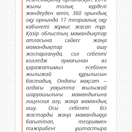
жылы толық күрделі
жөндеуден өтіп, 360 орындық
оқу орнында 17 теориялық оқу
кабинеті жұмыс жасап тұр.
Қазір облыстың мамандықтар
атласына сәйкес жаңа
мамандықтар ашу
жоспарлануда, сол себепті
колледж аумағынан өз
қаражатымыз есебінен
жылыжай құрылысын
бастадық. Ондағы мақсат –
алдағы уақытта жылыжай
шаруашылығы мамандығына
лицензия алу, жаңа мамандық
ашу. Осы себепті біз
жастарды жаңа мамандыққа
бағыттап, теориямен
тәжірибені ұштастыра