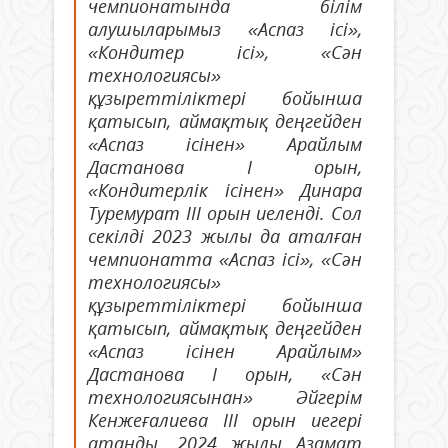
чемпионатында білім
алушыларымыз «Аспаз ісі»,
«Кондитер ісі», «Сән
технологиясы»
құзыреттіліктері бойынша
қатысып, аймақтық деңгейден
«Аспаз ісінен» Арайлым
Дастанова І орын,
«Кондитерлік ісінен» Динара
Туремурат ІІІ орын иеленді. Сол
секілді 2023 жылы да аталған
чемпионатта «Аспаз ісі», «Сән
технологиясы»
құзыреттіліктері бойынша
қатысып, аймақтық деңгейден
«Аспаз ісінен Арайлым»
Дастанова І орын, «Сән
технологиясынан» Әйгерім
Кенжеғалиева ІІІ орын иегері
атанды. 2024 жылы Азамат