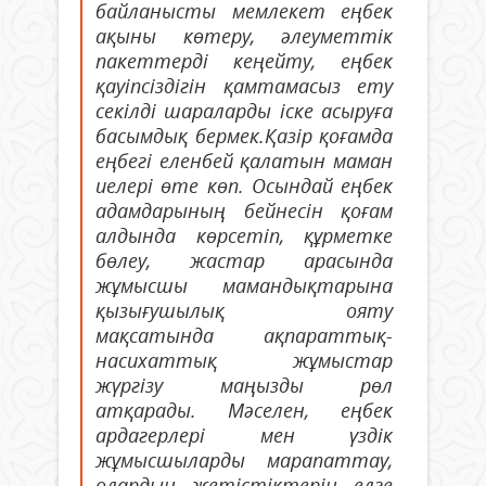
байланысты мемлекет еңбек
ақыны көтеру, әлеуметтік
пакеттерді кеңейту, еңбек
қауіпсіздігін қамтамасыз ету
секілді шараларды іске асыруға
басымдық бермек.Қазір қоғамда
еңбегі еленбей қалатын маман
иелері өте көп. Осындай еңбек
адамдарының бейнесін қоғам
алдында көрсетіп, құрметке
бөлеу, жастар арасында
жұмысшы мамандықтарына
қызығушылық ояту
мақсатында ақпараттық-
насихаттық жұмыстар
жүргізу маңызды рөл
атқарады. Мәселен, еңбек
ардагерлері мен үздік
жұмысшыларды марапаттау,
олардың жетістіктерін елге