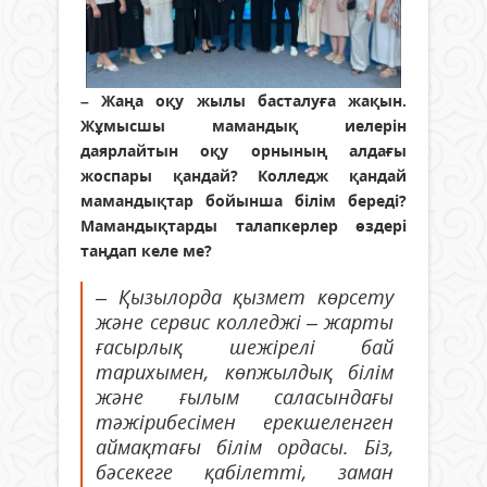
– Жаңа оқу жылы басталуға жақын.
Жұмысшы мамандық иелерін
даярлайтын оқу орнының алдағы
жоспары қандай? Колледж қандай
мамандықтар бойынша білім береді?
Мамандықтарды талапкерлер өздері
таңдап келе ме?
– Қызылорда қызмет көрсету
және сервис колледжі – жарты
ғасырлық шежірелі бай
тарихымен, көпжылдық білім
және ғылым саласындағы
тәжірибесімен ерекшеленген
аймақтағы білім ордасы. Біз,
бәсекеге қабілетті, заман