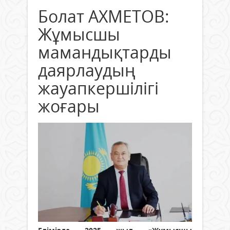
Болат АХМЕТОВ:
Жұмысшы
мамандықтарды
даярлаудың
жауапкершілігі
жоғары