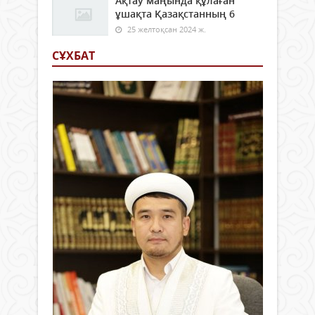
Ақтау маңында құлаған
ұшақта Қазақстанның 6
25 желтоқсан 2024 ж.
СҰХБАТ