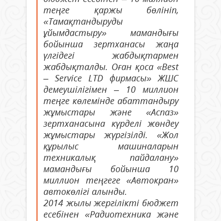
теңге қаржы бөлініп,
«Тамақтандыруды
ұйымдастыру» мамандығы
бойынша зертханасы жаңа
үлгідегі жабдықтармен
жабдықталды. Оған қоса «Best
– Service LTD фирмасы» ЖШС
демеушілігімен – 10 миллион
теңге көлемінде абаттандыру
жұмыстары және «Аспаз»
зертханасына күрделі жөндеу
жұмыстары жүргізілді. «Жол
құрылыс машиналарын
техникалық пайдалану»
мамандығы бойынша 10
миллион теңгеге «Автокран»
автокөлігі алынды.
2014 жылы жергілікті бюджет
есебінен «Радиотехника және