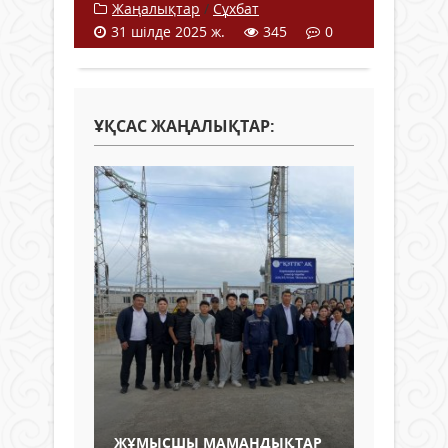
Жаңалықтар
/
Сұхбат
31 шілде 2025 ж.
345
0
ҰҚСАС ЖАҢАЛЫҚТАР:
ЖҰМЫСШЫ МАМАНДЫҚТАР