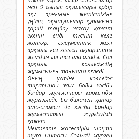
мен 9 сынып оқушылары әрбір
оқу орнының жетістігіне
үңіліп, оқытушылар құрамына
қарай таңдау жасау қажет
екенін енді түсініп келе
жатыр. Әлеуметтік желі
арқылы кез келген ақпаратты
жылдам әрі тез ала алады. Сол
арқылы колледждің
жұмысымен танысуға келеді.
Оның үстіне колледж
тарапынан жыл бойы кәсіби
бағдар жұмыстары қарқынды
жүргізіледі. Біз баламен қатар
ата-анамен де кәсіби бағдар
жұмыстарын жүргізуіміз
қажет.
Мектепте жасөспірім шақта
оқуға ынтасы болмай жүрген