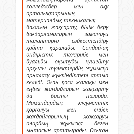
колледждер мен оқу
орталықтарының
материалдық-техникалық
базасын жақсарту, білім беру
бағдарламаларын заманауи
талаптарға сәйкестендіру
қайта қаралады. Сондай-ақ
өндірістік тәжірибе мен
дуальды оқытуды күшейту
арқылы түлектердің жұмысқа
орналасу мүмкіндіктері артып
келеді. Оған қоса жалақы мен
еңбек жағдайларын жақсарту
да басты назарда.
Мамандардың әлеуметтік
қорғалуы мен еңбек
жағдайларының жақсаруы
олардың жұмысқа деген
ынтасын арттырады. Осыған