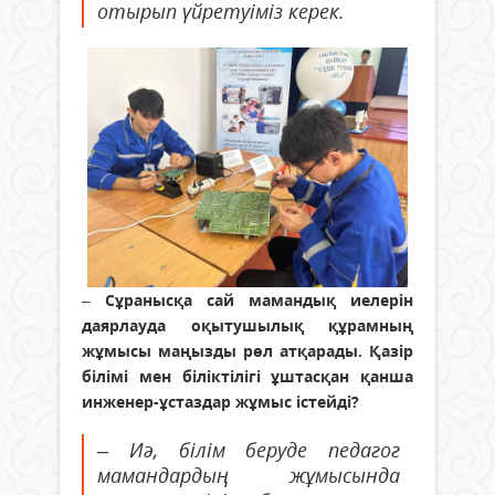
отырып үйретуіміз керек.
–
Сұранысқа сай мамандық иелерін
даярлауда оқытушылық құрамның
жұмысы маңызды рөл атқарады. Қазір
білімі мен біліктілігі ұштасқан қанша
инженер-ұстаздар жұмыс істейді?
– Иә, білім беруде педагог
мамандардың жұмысында