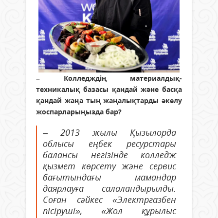
– Колледждің материалдық-
техникалық базасы қандай және басқа
қандай жаңа тың жаңалықтарды әкелу
жоспарларыңызда бар?
– 2013 жылы Қызылорда
облысы еңбек ресурстары
балансы негізінде колледж
қызмет көрсету және сервис
бағытындағы мамандар
даярлауға салаландырылды.
Соған сәйкес «Электргазбен
пісіруші», «Жол құрылыс