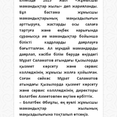
Елімізде 2025 жыл «Жұмысшы
мамандықтар жылы» деп жарияланды.
Бұл бастама жұмысшы
мамандықтарының маңыздылығын
арттыруға, жастарды осы салаға
тартуға және еңбек нарығында
сұранысқа ие мамандықтар бойынша
білікті кадрларды даярлауға
бағытталған. Ал мұндай мамандарды
даярлап, кәсіби білім беруде өңірдегі
Мұрат Саламатов атындағы Қызылорда
қызмет көрсету және сервис
колледжінің жұмысы жолға қойылған.
Соған сәйкес Мұрат Саламатов
атындағы Қызылорда қызмет көрсету
және сервис коллледжінің директоры
Болатбек Ахметовпен әңгіме өрбіттік.
– Болатбек Әбиұлы, ең әуелі жұмысшы
мамандықтар жылының
маңыздылығына тоқталып өтсеңіз.