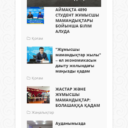
АЙМАҚТА 4890
СТУДЕНТ ЖҰМЫСШЫ
МАМАНДЫҚТАРЫ
БОЙЫНША БІЛІМ
АЛУДА
Қоғам
"Жұмысшы
мамандықтар жылы"
– ел экономикасын
даыту жолындағы
маңызды қадам
Қоғам
ЖАСТАР ЖӘНЕ
ЖҰМЫСШЫ
МАМАНДЫҚТАР:
БОЛАШАҚҚА ҚАДАМ
Жаңалықтар
Ауданымызда