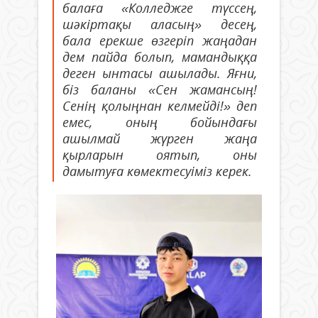
балаға «Колледжге түссең,
шәкіртақы аласың» десең,
бала ерекше өзгеріп жаңадан
дем пайда болып, мамандыққа
деген ынтасы ашылады. Яғни,
біз баланы «Сен жамансың!
Сенің қолыңнан келмейді!» деп
емес, оның бойындағы
ашылмай жүрген жаңа
қырларын оятып, оны
дамытуға көмектесуіміз керек.