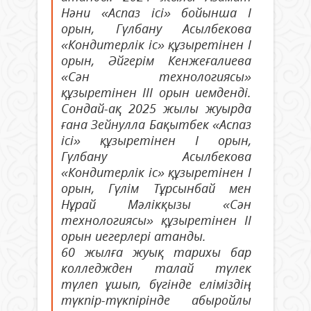
Нәни «Аспаз ісі» бойынша І
орын, Гүлбану Асылбекова
«Кондитерлік іс» құзыретінен І
орын, Әйгерім Кенжеғалиева
«Сән технологиясы»
құзыретінен ІІІ орын иемденді.
Сондай-ақ 2025 жылы жуырда
ғана Зейнулла Бақытбек «Аспаз
ісі» құзыретінен І орын,
Гүлбану Асылбекова
«Кондитерлік іс» құзыретінен І
орын, Гүлім Тұрсынбай мен
Нұрай Мәлікқызы «Сән
технологиясы» құзыретінен ІІ
орын иегерлері атанды.
60 жылға жуық тарихы бар
колледжден талай түлек
түлеп ұшып, бүгінде еліміздің
түкпір-түкпірінде абыройлы