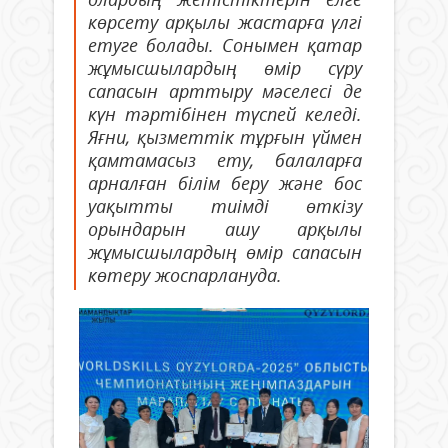
көрсету арқылы жастарға үлгі
етуге болады. Сонымен қатар
жұмысшылардың өмір сүру
сапасын арттыру мәселесі де
күн тәртібінен түспей келеді.
Яғни, қызметтік тұрғын үймен
қамтамасыз ету, балаларға
арналған білім беру және бос
уақытты тиімді өткізу
орындарын ашу арқылы
жұмысшылардың өмір сапасын
көтеру жоспарлануда.