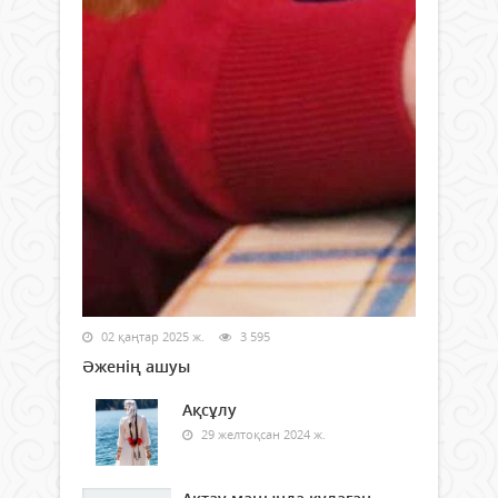
02 қаңтар 2025 ж.
3 595
Әженің ашуы
Ақсұлу
29 желтоқсан 2024 ж.