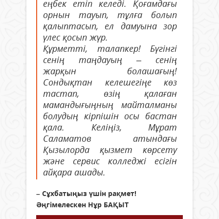
еңбек етіп келеді. Қоғамдағы
орнын тауып, тұлға болып
қалыптасып, ел дамуына зор
үлес қосып жүр.
Құрметті, талапкер! Бүгінгі
сенің таңдауың – сенің
жарқын болашағың!
Сондықтан келешегіңе көз
тастап, өзің қалаған
мамандығыңның майталманы
болудың кірпішін осы бастан
қала. Келіңіз, Мұрат
Саламатов атындағы
Қызылорда қызмет көрсету
және сервис колледжі есігін
айқара ашады.
– Сұхбатыңыз үшін рақмет!
Әңгімелескен Нұр БАҚЫТ