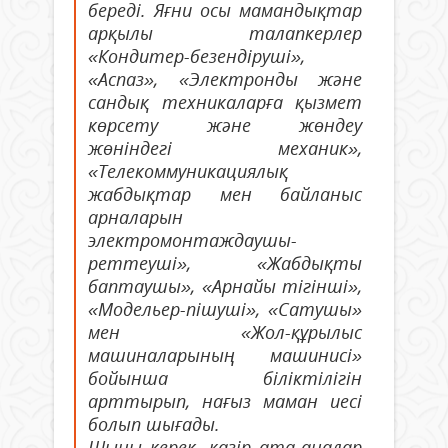
береді. Яғни осы мамандықтар
арқылы талапкерлер
«Кондитер-безендіруші»,
«Аспаз», «Электронды және
сандық техникаларға қызмет
көрсету және жөндеу
жөніндегі механик»,
«Телекоммуникациялық
жабдықтар мен байланыс
арналарын
электромонтаждаушы-
реттеуші», «Жабдықты
баптаушы», «Арнайы тігінші»,
«Модельер-пішуші», «Сатушы»
мен «Жол-құрылыс
машиналарының машинисі»
бойынша біліктілігін
арттырып, нағыз маман иесі
болып шығады.
Шыны керек, қазір ата-аналар