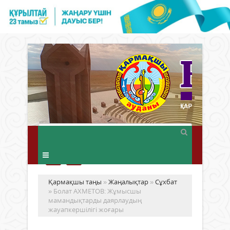
Қармақшы таңы
»
Жаңалықтар
»
Сұхбат
» Болат АХМЕТОВ: Жұмысшы
мамандықтарды даярлаудың
жауапкершілігі жоғары