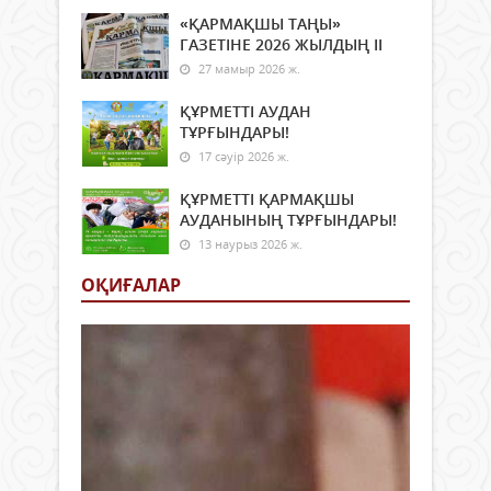
«ҚАРМАҚШЫ ТАҢЫ»
ГАЗЕТІНЕ 2026 ЖЫЛДЫҢ ІI
27 мамыр 2026 ж.
ҚҰРМЕТТІ АУДАН
ТҰРҒЫНДАРЫ!
17 сәуір 2026 ж.
ҚҰРМЕТТІ ҚАРМАҚШЫ
АУДАНЫНЫҢ ТҰРҒЫНДАРЫ!
13 наурыз 2026 ж.
ОҚИҒАЛАР