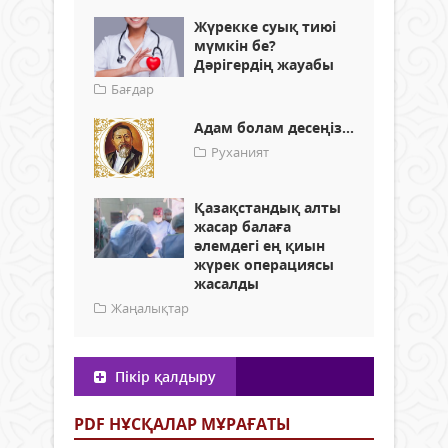
Жүрекке суық тиюі
мүмкін бе?
Дәрігердің жауабы
Бағдар
Адам болам десеңіз...
Руханият
Қазақстандық алты
жасар балаға
әлемдегі ең қиын
жүрек операциясы
жасалды
Жаңалықтар
Пікір қалдыру
PDF НҰСҚАЛАР МҰРАҒАТЫ