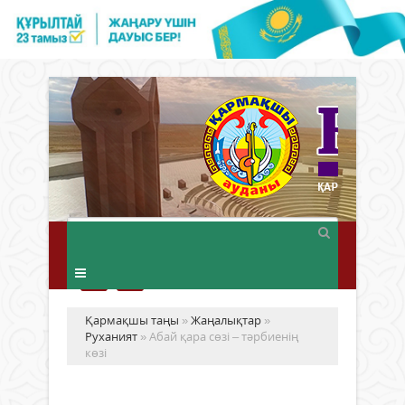
Қармақшы таңы
»
Жаңалықтар
»
Руханият
» Абай қара сөзі – тәрбиенің
көзі