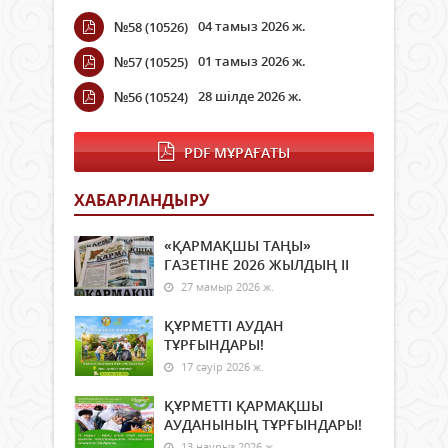
04 тамыз 2026 ж.
№58 (10526)
01 тамыз 2026 ж.
№57 (10525)
28 шілде 2026 ж.
№56 (10524)
PDF МҰРАҒАТЫ
ХАБАРЛАНДЫРУ
«ҚАРМАҚШЫ ТАҢЫ»
ГАЗЕТІНЕ 2026 ЖЫЛДЫҢ ІI
27 мамыр 2026 ж.
ҚҰРМЕТТІ АУДАН
ТҰРҒЫНДАРЫ!
17 сәуір 2026 ж.
ҚҰРМЕТТІ ҚАРМАҚШЫ
АУДАНЫНЫҢ ТҰРҒЫНДАРЫ!
13 наурыз 2026 ж.