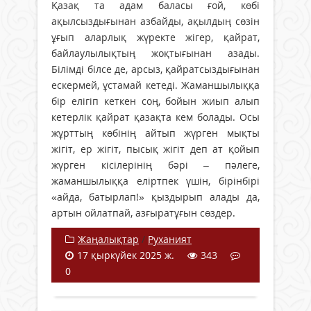
Қазақ та адам баласы ғой, көбі
ақылсыздығынан азбайды, ақылдың сөзін
ұғып аларлық жүректе жігер, қайрат,
байлаулылықтың жоқтығынан азады.
Білімді білсе де, арсыз, қайратсыздығынан
ескермей, ұстамай кетеді. Жаманшылыққа
бір елігіп кеткен соң, бойын жиып алып
кетерлік қайрат қазақта кем болады. Осы
жұрттың көбінің айтып жүрген мықты
жігіт, ер жігіт, пысық жігіт деп ат қойып
жүрген кісілерінің бәрі – пәлеге,
жаманшылыққа еліртпек үшін, бірінбірі
«айда, батырлап!» қыздырып алады да,
артын ойлатпай, азғыратұғын сөздер.
Жаңалықтар
/
Руханият
17 қыркүйек 2025 ж.
343
0