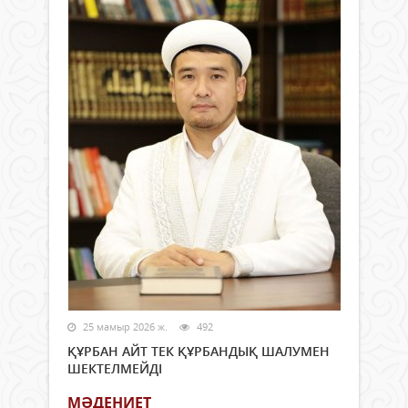
25 мамыр 2026 ж.
492
ҚҰРБАН АЙТ ТЕК ҚҰРБАНДЫҚ ШАЛУМЕН
ШЕКТЕЛМЕЙДІ
МӘДЕНИЕТ