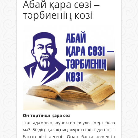
Абай қара сөзі –
тәрбиенің көзі
Он төртінші қара сөз
Тірі адамның жүректен аяулы жері бола
ма? Біздің қазақтың жүректі кісі дегені –
батыр кісі дегені. Онан басқа жүректің