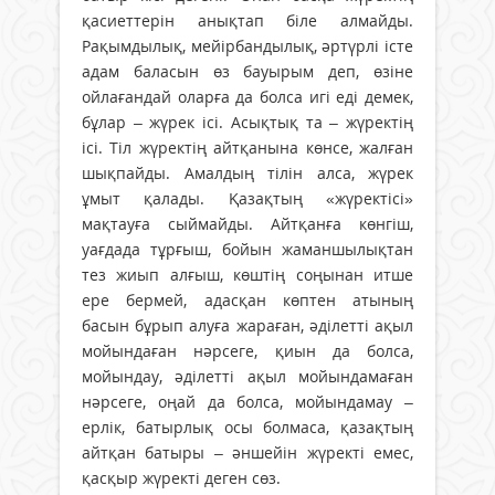
қасиеттерін анықтап біле алмайды.
Рақымдылық, мейірбандылық, әртүрлі істе
адам баласын өз бауырым деп, өзіне
ойлағандай оларға да болса игі еді демек,
бұлар – жүрек ісі. Асықтық та – жүректің
ісі. Тіл жүректің айтқанына көнсе, жалған
шықпайды. Амалдың тілін алса, жүрек
ұмыт қалады. Қазақтың «жүректісі»
мақтауға сыймайды. Айтқанға көнгіш,
уағдада тұрғыш, бойын жаманшылықтан
тез жиып алғыш, көштің соңынан итше
ере бермей, адасқан көптен атының
басын бұрып алуға жараған, әділетті ақыл
мойындаған нәрсеге, қиын да болса,
мойындау, әділетті ақыл мойындамаған
нәрсеге, оңай да болса, мойындамау –
ерлік, батырлық осы болмаса, қазақтың
айтқан батыры – әншейін жүректі емес,
қасқыр жүректі деген сөз.