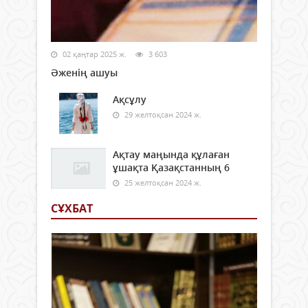
02 қаңтар 2025 ж.
3 603
Әженің ашуы
Ақсұлу
29 желтоқсан 2024 ж.
Ақтау маңында құлаған
ұшақта Қазақстанның 6
25 желтоқсан 2024 ж.
СҰХБАТ