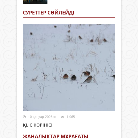
СУРЕТТЕР СӨЙЛЕЙДI
10 қаңтар 2026 ж.
1 065
ҚЫС КӨРІНІСІ
ЖАҢАЛЫҚТАР МҰРАҒАТЫ