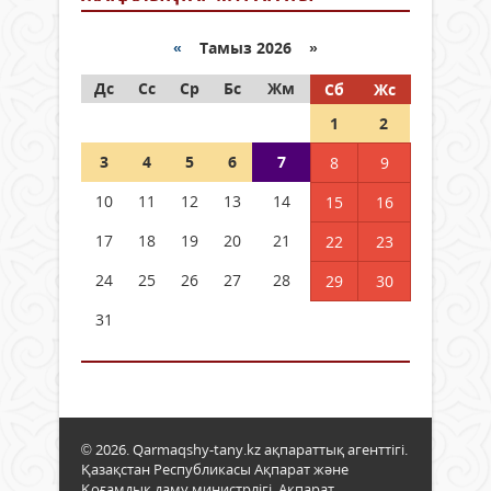
«
Тамыз 2026 »
Дс
Сс
Ср
Бс
Жм
Сб
Жс
1
2
3
4
5
6
7
8
9
10
11
12
13
14
15
16
17
18
19
20
21
22
23
24
25
26
27
28
29
30
31
© 2026. Qarmaqshy-tany.kz ақпараттық агенттігі.
Қазақстан Республикасы Ақпарат және
Қоғамдық даму министрлігі, Ақпарат