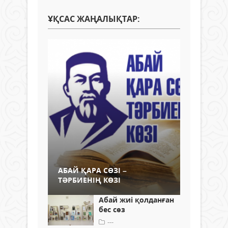
ҰҚСАС ЖАҢАЛЫҚТАР:
АБАЙ ҚАРА СӨЗІ –
ТӘРБИЕНІҢ КӨЗІ
Абай жиі қолданған
бес сөз
---