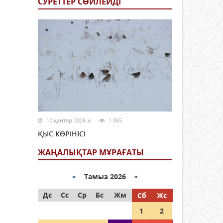
СУРЕТТЕР СӨЙЛЕЙДI
10 қаңтар 2026 ж.
1 065
ҚЫС КӨРІНІСІ
ЖАҢАЛЫҚТАР МҰРАҒАТЫ
«
Тамыз 2026 »
Дс
Сс
Ср
Бс
Жм
Сб
Жс
1
2