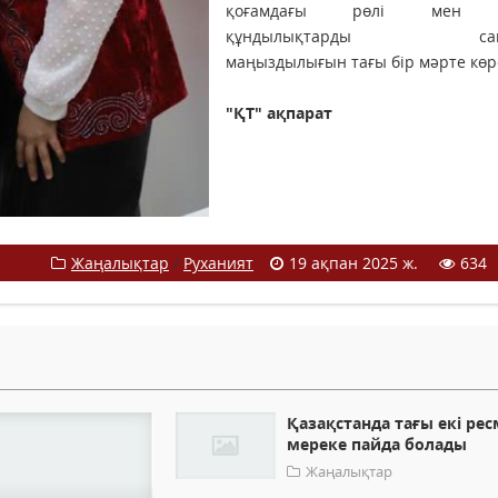
қоғамдағы рөлі мен ұ
құндылықтарды сақт
маңыздылығын тағы бір мәрте көрс
"ҚТ" ақпарат
Жаңалықтар
/
Руханият
19 ақпан 2025 ж.
634
Қазақстанда тағы екі ре
мереке пайда болады
Жаңалықтар