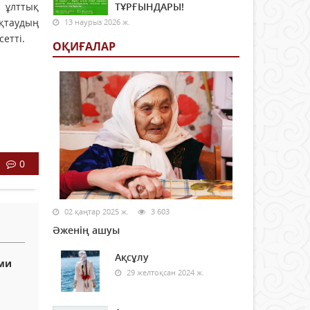
лттық
ТҰРҒЫНДАРЫ!
аудың
13 наурыз 2026 ж.
етті.
ОҚИҒАЛАР
0
02 қаңтар 2025 ж.
3 603
Әженің ашуы
Ақсұлу
сми
29 желтоқсан 2024 ж.