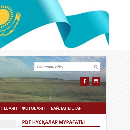
ЙНЕБАЯН
ФОТОБАЯН
БАЙЛАНЫСТАР
PDF НҰСҚАЛАР МҰРАҒАТЫ