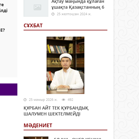
Ақтау маңында құлаған
те
ұшақта Қазақстанның 6
ілді
25 желтоқсан 2024 ж.
СҰХБАТ
Е?
ы
25 мамыр 2026 ж.
492
ҚҰРБАН АЙТ ТЕК ҚҰРБАНДЫҚ
ШАЛУМЕН ШЕКТЕЛМЕЙДІ
МӘДЕНИЕТ