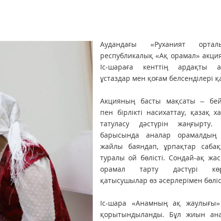
Аудандағы «Руханият орталы
республикалық «Ақ орамал» акция
Іс-шараға кенттің ардақты а
ұстаздар мен қоғам белсенділері қ
Акцияның басты мақсаты – бейб
пен бірлікті насихаттау, қазақ 
татуласу дәстүрін жаңғырту. 
барысында аналар орамалдың 
жайлы баяндап, ұрпақтар сабақ
туралы ой бөлісті. Сондай-ақ жас
орамал тарту дәстүрі көрсе
қатысушылар өз әсерлерімен бөліс
Іс-шара «Анамның ақ жаулығы»
қорытындыланды. Бұл жиын ан