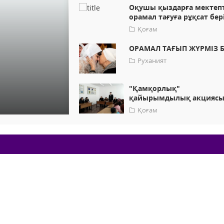
Оқушы қыздарға мектеп
орамал тағуға рұқсат бер
Қоғам
ОРАМАЛ ТАҒЫП ЖҮРМІЗ Б
Руханият
"Қамқорлық"
қайырымдылық акцияс
Қоғам