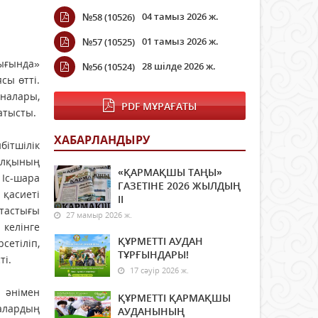
04 тамыз 2026 ж.
№58 (10526)
01 тамыз 2026 ж.
№57 (10525)
ғында»
28 шілде 2026 ж.
№56 (10524)
сы өтті.
налары,
PDF МҰРАҒАТЫ
атысты.
ХАБАРЛАНДЫРУ
ітшілік
халқының
«ҚАРМАҚШЫ ТАҢЫ»
Іс-шара
ГАЗЕТІНЕ 2026 ЖЫЛДЫҢ
қасиеті
ІI
тастығы
27 мамыр 2026 ж.
 келінге
ҚҰРМЕТТІ АУДАН
тіліп,
ТҰРҒЫНДАРЫ!
ті.
17 сәуір 2026 ж.
 әнімен
ҚҰРМЕТТІ ҚАРМАҚШЫ
алардың
АУДАНЫНЫҢ