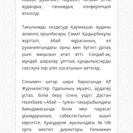
аудандық танымдық конференция
өткізілді.
Тағылымды кездесуді Қармақшы ауданы
әкімінің орынбасары Самат Қыдырбекұлы
жүргізіп, Абай мұрасының ел
руханиятындағы орны мен бүгінгі ұрпақ
үшін маңызын атап өтті. Сондай-ақ,
мұндай шаралар ұлттық құндылықтарды
сақтауға зор үлес қосатынын жеткізді.
Сонымен қатар шара барысында ҚР
Журналистер Одағының мүшесі, ардагер
ұстаз, білім беру ісінің үздігі Дастан
Нәзікбаев «Абай – тұлға» тақырыбындағы
баяндамасында білім мен парасат
ұғымдарының сабақтастығын ашып
көрсетсе, Қуаңдария ауылындағы №186
орта мектеп директоры Ғалымжан