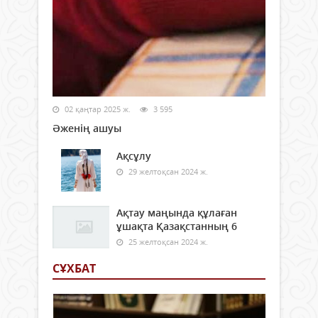
02 қаңтар 2025 ж.
3 595
Әженің ашуы
Ақсұлу
29 желтоқсан 2024 ж.
Ақтау маңында құлаған
ұшақта Қазақстанның 6
25 желтоқсан 2024 ж.
СҰХБАТ