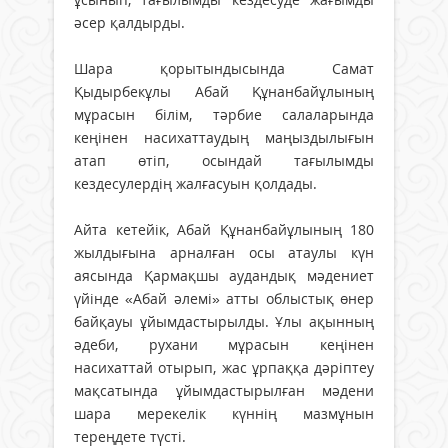
әсер қалдырды.
Шара қорытындысында Самат
Қыдырбекұлы Абай Құнанбайұлының
мұрасын білім, тәрбие салаларында
кеңінен насихаттаудың маңыздылығын
атап өтіп, осындай тағылымды
кездесулердің жалғасуын қолдады.
Айта кетейік, Абай Құнанбайұлының 180
жылдығына арналған осы атаулы күн
аясында Қармақшы аудандық мәдениет
үйінде «Абай әлемі» атты облыстық өнер
байқауы ұйымдастырылды. Ұлы ақынның
әдеби, рухани мұрасын кеңінен
насихаттай отырып, жас ұрпаққа дәріптеу
мақсатында ұйымдастырылған мәдени
шара мерекелік күннің мазмұнын
тереңдете түсті.