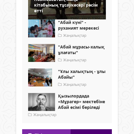
кітабының тұсаукесері рәсім
өтті
"Абай күні" -
руханият мерекесі
Жаңалықтар
"Абай мұрасы-халық
ұлағаты"
Жаңалықтар
"Ұлы халықтың - ұлы
Абайы"
Жаңалықтар
Қызылордада
«Мұрагер» мектебіне
Абай есімі беріледі
Жаңалықтар