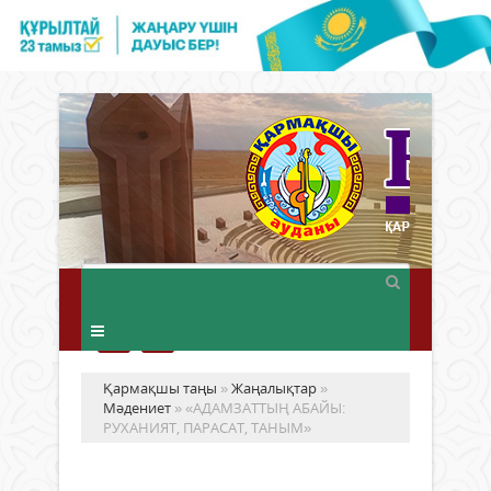
Қармақшы таңы
»
Жаңалықтар
»
Мәдениет
» «АДАМЗАТТЫҢ АБАЙЫ:
РУХАНИЯТ, ПАРАСАТ, ТАНЫМ»