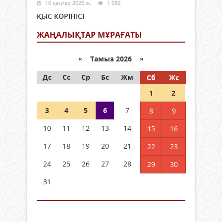
10 қаңтар 2026 ж.
1 059
ҚЫС КӨРІНІСІ
ЖАҢАЛЫҚТАР МҰРАҒАТЫ
«
Тамыз 2026 »
Дс
Сс
Ср
Бс
Жм
Сб
Жс
1
2
3
4
5
6
7
8
9
10
11
12
13
14
15
16
17
18
19
20
21
22
23
24
25
26
27
28
29
30
31