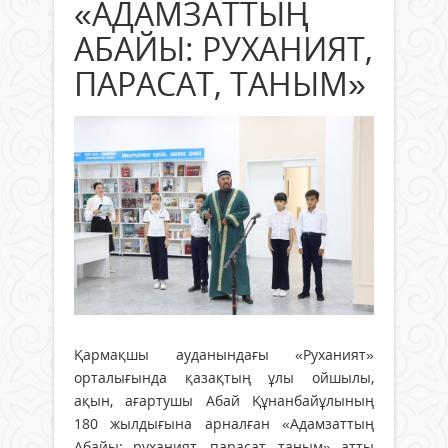
«АДАМЗАТТЫҢ
АБАЙЫ: РУХАНИЯТ,
ПАРАСАТ, ТАНЫМ»
Қармақшы ауданындағы «Руханият»
орталығында қазақтың ұлы ойшылы,
ақын, ағартушы Абай Құнанбайұлының
180 жылдығына арналған «Адамзаттың
Абайы: руханият, парасат, таным» атты