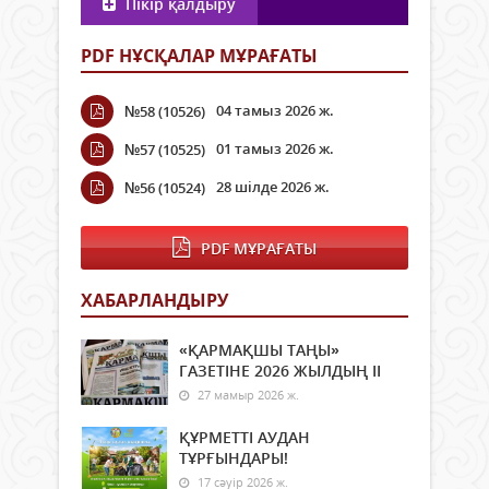
Пікір қалдыру
PDF НҰСҚАЛАР МҰРАҒАТЫ
04 тамыз 2026 ж.
№58 (10526)
01 тамыз 2026 ж.
№57 (10525)
28 шілде 2026 ж.
№56 (10524)
PDF МҰРАҒАТЫ
ХАБАРЛАНДЫРУ
«ҚАРМАҚШЫ ТАҢЫ»
ГАЗЕТІНЕ 2026 ЖЫЛДЫҢ ІI
27 мамыр 2026 ж.
ҚҰРМЕТТІ АУДАН
ТҰРҒЫНДАРЫ!
17 сәуір 2026 ж.