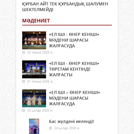
ҚҰРБАН АЙТ ТЕК ҚҰРБАНДЫҚ ШАЛУМЕН
ШЕКТЕЛМЕЙДІ
МӘДЕНИЕТ
«ЕЛ ІШІ - ӨНЕР КЕНІШІ»
МӘДЕНИ ШАРАСЫ
ЖАЛҒАСУДА
02 тамыз 2026 ж.
«ЕЛ ІШІ - ӨНЕР КЕНІШІ»
ТӨРЕТАМ КЕНТІНДЕ
ЖАЛҒАСТЫ
01 тамыз 2026 ж.
«ЕЛ ІШІ – ӨНЕР КЕНІШІ»
МӘДЕНИ ШАРАСЫ
ЖАЛҒАСУДА
25 шілде 2026 ж.
Бас жүлдені иеленді!
24 шілде 2026 ж.