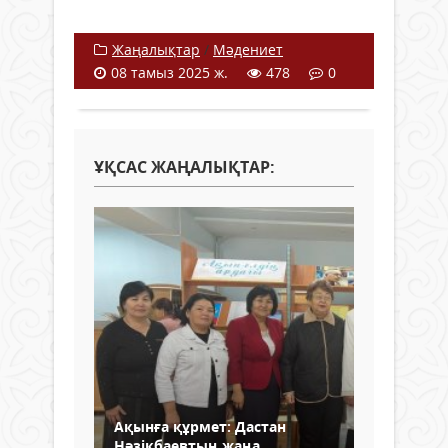
Жаңалықтар
/
Мәдениет
08 тамыз 2025 ж.
478
0
ҰҚСАС ЖАҢАЛЫҚТАР:
Ақынға құрмет: Дастан
Нәзікбаевтың жаңа