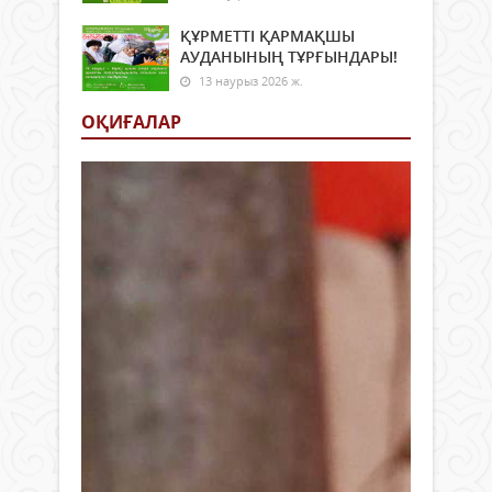
ҚҰРМЕТТІ ҚАРМАҚШЫ
АУДАНЫНЫҢ ТҰРҒЫНДАРЫ!
13 наурыз 2026 ж.
ОҚИҒАЛАР