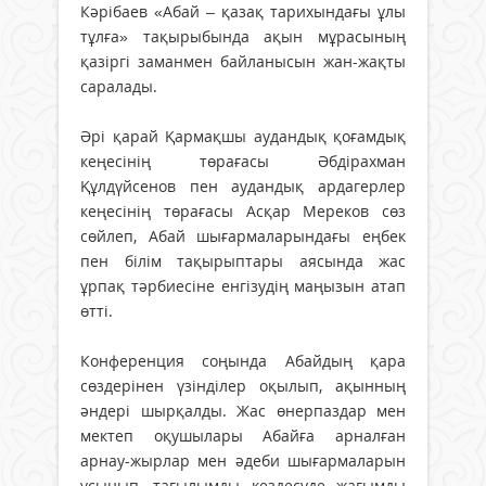
Кәрібаев «Абай – қазақ тарихындағы ұлы
тұлға» тақырыбында ақын мұрасының
қазіргі заманмен байланысын жан-жақты
саралады.
Әрі қарай Қармақшы аудандық қоғамдық
кеңесінің төрағасы Әбдірахман
Құлдүйсенов пен аудандық ардагерлер
кеңесінің төрағасы Асқар Мереков сөз
сөйлеп, Абай шығармаларындағы еңбек
пен білім тақырыптары аясында жас
ұрпақ тәрбиесіне енгізудің маңызын атап
өтті.
Конференция соңында Абайдың қара
сөздерінен үзінділер оқылып, ақынның
әндері шырқалды. Жас өнерпаздар мен
мектеп оқушылары Абайға арналған
арнау-жырлар мен әдеби шығармаларын
ұсынып, тағылымды кездесуде жағымды