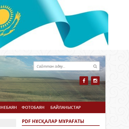
ЙНЕБАЯН
ФОТОБАЯН
БАЙЛАНЫСТАР
PDF НҰСҚАЛАР МҰРАҒАТЫ