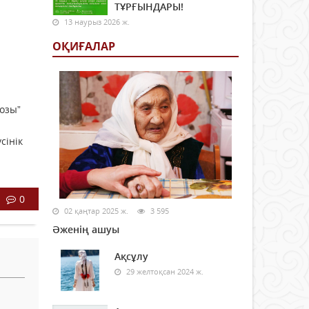
ТҰРҒЫНДАРЫ!
13 наурыз 2026 ж.
ОҚИҒАЛАР
озы”
сінік
0
02 қаңтар 2025 ж.
3 595
Әженің ашуы
Ақсұлу
29 желтоқсан 2024 ж.