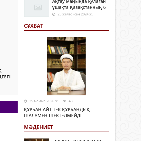
Ақтау маңында құлаған
ұшақта Қазақстанның 6
25 желтоқсан 2024 ж.
СҰХБАТ
Қ
ГЕГІ
25 мамыр 2026 ж.
486
ҚҰРБАН АЙТ ТЕК ҚҰРБАНДЫҚ
ШАЛУМЕН ШЕКТЕЛМЕЙДІ
МӘДЕНИЕТ