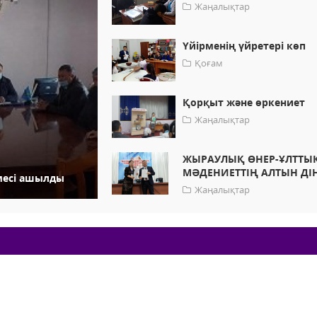
Жаңалықтар
Үйірменің үйретері көп
Қоғам
Қорқыт және өркениет
Жаңалықтар
ЖЫРАУЛЫҚ ӨНЕР-ҰЛТТЫ
МӘДЕНИЕТТІҢ АЛТЫН ДІҢ
месі ашылды
Жаңалықтар