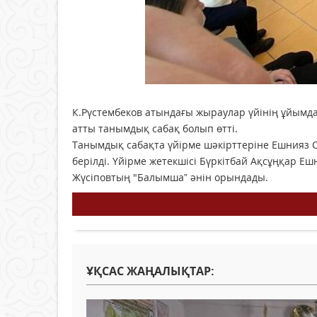
К.Рүстембеков атындағы жыраулар үйінің ұйымд
атты танымдық сабақ болып өтті.
Танымдық сабақта үйірме шәкірттеріне Ешнияз
берілді. Үйірме жетекшісі Бүркітбай Ақсұңқар Е
Жүсіповтың "Балымша” әнін орындады.
ҰҚСАС ЖАҢАЛЫҚТАР: