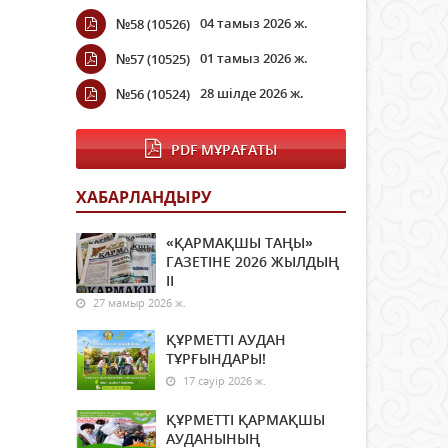
04 тамыз 2026 ж.
№58 (10526)
01 тамыз 2026 ж.
№57 (10525)
28 шілде 2026 ж.
№56 (10524)
PDF МҰРАҒАТЫ
ХАБАРЛАНДЫРУ
«ҚАРМАҚШЫ ТАҢЫ»
ГАЗЕТІНЕ 2026 ЖЫЛДЫҢ
ІI
27 мамыр 2026 ж.
ҚҰРМЕТТІ АУДАН
ТҰРҒЫНДАРЫ!
17 сәуір 2026 ж.
ҚҰРМЕТТІ ҚАРМАҚШЫ
АУДАНЫНЫҢ