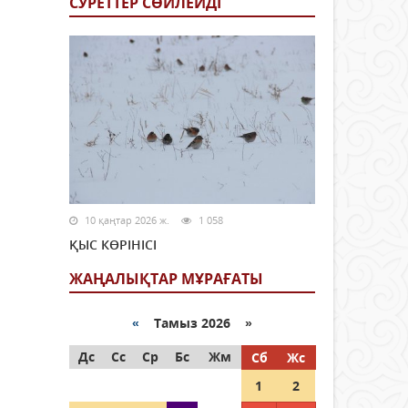
СУРЕТТЕР СӨЙЛЕЙДI
10 қаңтар 2026 ж.
1 058
ҚЫС КӨРІНІСІ
ЖАҢАЛЫҚТАР МҰРАҒАТЫ
«
Тамыз 2026 »
Дс
Сс
Ср
Бс
Жм
Сб
Жс
1
2