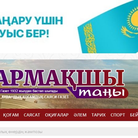
ҚОҒАМ
САЯСАТ
ОҚИҒАЛАР
ӘЛЕМ
ТАРИХ
СПОРТ
БЕ
лық өнердің жампозы