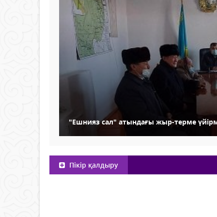
"Ешнияз сал" атындағы жыр-терме үйір
Пікір қалдыру