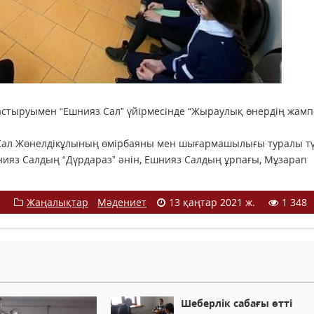
астыруымен “Ешнияз Сал” үйірмесінде “Жыраулық өнердің жамп
 Сал Жөнелдікұлының өмірбаяны мен шығармашылығы туралы тү
шнияз Салдың “Дүрдараз” әнін, Ешнияз Салдың ұрпағы, Мұзарап
Жаңалықтар
/
Мәдениет
13 қаңтар 2021 ж.
1 348
Шеберлік сабағы өтті