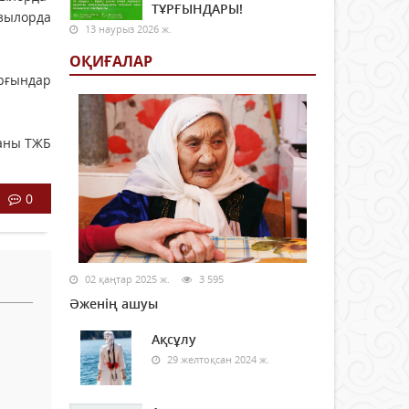
ТҰРҒЫНДАРЫ!
ызылорда
13 наурыз 2026 ж.
ОҚИҒАЛАР
рғындар
аны ТЖБ
0
02 қаңтар 2025 ж.
3 595
Әженің ашуы
Ақсұлу
29 желтоқсан 2024 ж.