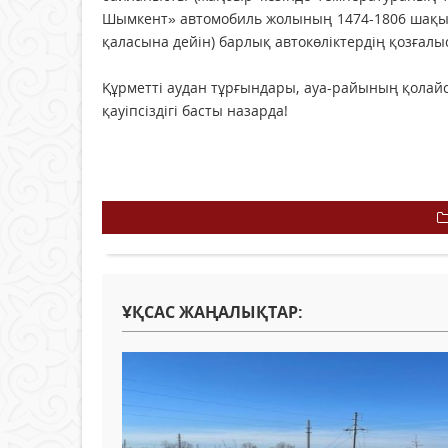
Шымкент» автомобиль жолының 1474-1806 шақыр
қаласына дейін) барлық автокөліктердің қозғал
Құрметті аудан тұрғындары, ауа-райының қола
қауіпсіздігі басты назарда!
ҰҚСАС ЖАҢАЛЫҚТАР: