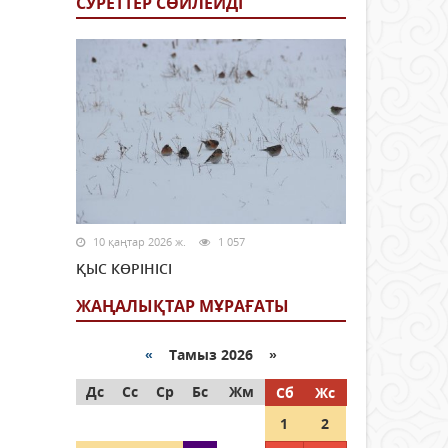
СУРЕТТЕР СӨЙЛЕЙДI
10 қаңтар 2026 ж.
1 057
ҚЫС КӨРІНІСІ
ЖАҢАЛЫҚТАР МҰРАҒАТЫ
«
Тамыз 2026 »
Дс
Сс
Ср
Бс
Жм
Сб
Жс
1
2