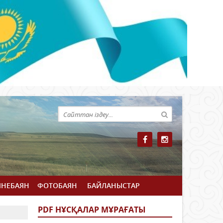
ЙНЕБАЯН
ФОТОБАЯН
БАЙЛАНЫСТАР
PDF НҰСҚАЛАР МҰРАҒАТЫ