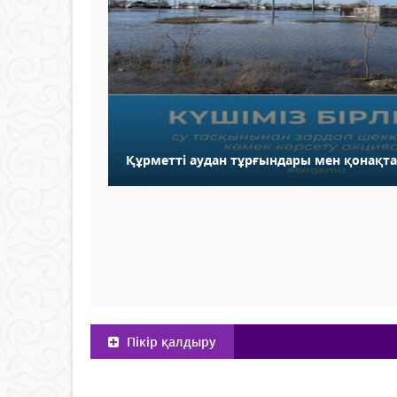
Құрметті аудан тұрғындары мен қонақт
Пікір қалдыру