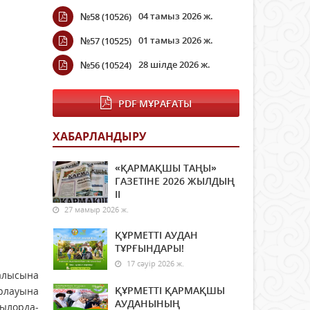
04 тамыз 2026 ж.
№58 (10526)
01 тамыз 2026 ж.
№57 (10525)
28 шілде 2026 ж.
№56 (10524)
PDF МҰРАҒАТЫ
ХАБАРЛАНДЫРУ
«ҚАРМАҚШЫ ТАҢЫ»
ГАЗЕТІНЕ 2026 ЖЫЛДЫҢ
ІI
27 мамыр 2026 ж.
ҚҰРМЕТТІ АУДАН
ТҰРҒЫНДАРЫ!
17 сәуір 2026 ж.
алысына
ҚҰРМЕТТІ ҚАРМАҚШЫ
рлауына
АУДАНЫНЫҢ
ылорда-