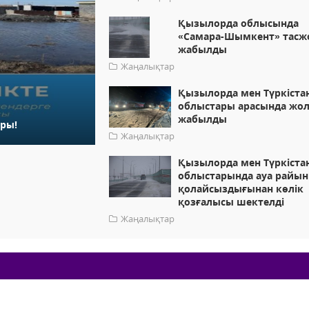
Қызылорда облысында
«Самара-Шымкент» тас
жабылды
Жаңалықтар
Қызылорда мен Түркіста
облыстары арасында жо
жабылды
ары!
Жаңалықтар
Қызылорда мен Түркіста
облыстарында ауа райы
қолайсыздығынан көлік
қозғалысы шектелді
Жаңалықтар