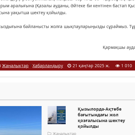
ым аралығына (Қазалы ауданы, Әйтеке би кентінен бастап Қ
ысына уақытша шектеу қойылды.
йсыздығына байланысты жолға шықпауларыңызды сұраймыз. Тұ
Қармақшы ауд
Жаңалықтар
/
Хабарландыру
21 қаңтар 2025 ж.
1 010
Қызылорда-Ақтөбе
бағытындағы жол
қозғалысына шектеу
қойылды
Жаңалықтар