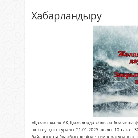
Хабарландыру
«Қазавтожол» АҚ Қызылорда облысы бойынша ф
шектеу қою туралы 21.01.2025 жылы 10 сағат 
байланысты (жаңбыр кезінде температураның т