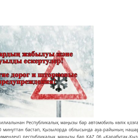
илиалынан Республикалық маңызы бар автомобиль көлік қозғ
30 минуттан бастап, Қызылорда облысында ауа-райының наша
өмендеуі) республикалық маңызы бар KAZ 06 «Қарабұтақ-Қыз