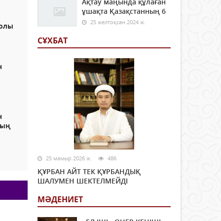
Ақтау маңында құлаған
ұшақта Қазақстанның 6
25 желтоқсан 2024 ж.
жолы
СҰХБАТ
н
л
н
ның
25 мамыр 2026 ж.
486
ҚҰРБАН АЙТ ТЕК ҚҰРБАНДЫҚ
ШАЛУМЕН ШЕКТЕЛМЕЙДІ
МӘДЕНИЕТ