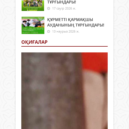
ТҰРҒЫНДАРЫ!
17 сәуір 2026 ж.
ҚҰРМЕТТІ ҚАРМАҚШЫ
АУДАНЫНЫҢ ТҰРҒЫНДАРЫ!
13 наурыз 2026 ж.
ОҚИҒАЛАР