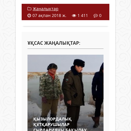
Жаңалықтар
07 ақпан 2018 ж.
1 411
0
ҰҚСАС ЖАҢАЛЫҚТАР:
ҚЫЗЫЛОРДАЛЫҚ
ҚҰТҚАРУШЫЛАР
СЫРДАРИЯНЫ БАҚЫЛАУ