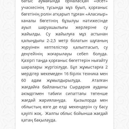
батыс аумағында орналасқан «Әсет»
учаскесінің тұсында мұз буып, қорғаныс
бөгетінің ролін атқарып тұрған «Аласиыр»
каналы бөгетінің бұзылуы нәтижесінде
ауыл шаруашылығы жерлеріне су
жайылды. Су жайылуға мұз астынан
қалыңдығы 2-2,5 метр болатын шұғаның
жүруінен кептелістер қалыптасып, су
деңгейінің жоғарылауы себеп болуда.
Қазіргі таңда қорғаныс бөгеттерін нығайту
шаралары жүргізілуде. Бұл жұмыстарға 2
мердігер мекемеден 16 бірлік техника мен
60 адам жұмылдырылуда. Аталған
жағдайға байланысты Сырдария ауданы
әкімдігімен табиғи сипаттағы төтенше
жағдай жариялануда. Қызылорда мен
облыстың өзге де елді мекендерін су басу
қауіпі жоқ. Жалпы облыс бойынша жағдай
қатаң бақылауда.