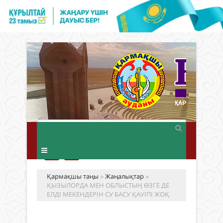
Қармақшы таңы
»
Жаңалықтар
»
ҚЫЗЫЛОРДА МЕН ОБЛЫСТЫҢ ӨЗГЕ ДЕ
ЕЛДІ МЕКЕНДЕРІН СУ БАСУ ҚАУІПІ ЖОҚ