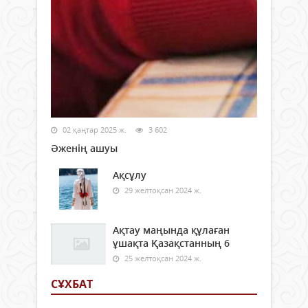
02 қаңтар 2025 ж.
3 602
Әженің ашуы
Ақсұлу
29 желтоқсан 2024 ж.
Ақтау маңында құлаған
ұшақта Қазақстанның 6
25 желтоқсан 2024 ж.
СҰХБАТ