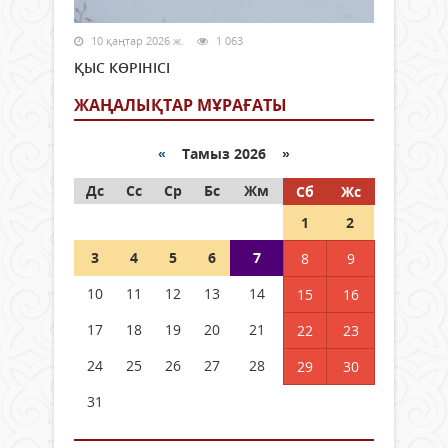
10 қаңтар 2026 ж.
1 063
ҚЫС КӨРІНІСІ
ЖАҢАЛЫҚТАР МҰРАҒАТЫ
«
Тамыз 2026 »
Дс
Сс
Ср
Бс
Жм
Сб
Жс
1
2
3
4
5
6
7
8
9
10
11
12
13
14
15
16
17
18
19
20
21
22
23
24
25
26
27
28
29
30
31