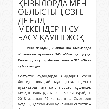
ҚЫЗЫЛОРДА МЕН
ОБЛЫСТЫҢ ӨЗГЕ
ДЕ ЕЛДІ
МЕКЕНДЕРІН СУ
БАСУ ҚАУІПІ ЖОҚ
2018 жылдың 7 ақпанына Қызылорда
облысының аумағына 345 м3/сек су түсуде.
Қызылорда су торабынан төменге 320 м3/сек
су босатылуда
.
Солтүстік аудандарда Сырдария өзені
бетінде толықтай мұз қатса, оңтүстік
аудандарда мұз қату процесі күшеюде.
Мұздың қалыңдығы 20 – 60 см құрайды.
2018 жылдың 29 қаңтарында Сырдария
ауданы, Қалжан Ахун ауылының оңтүстік –