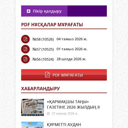
Пікір қалдыру
PDF НҰСҚАЛАР МҰРАҒАТЫ
04 тамыз 2026 ж.
№58 (10526)
01 тамыз 2026 ж.
№57 (10525)
28 шілде 2026 ж.
№56 (10524)
PDF МҰРАҒАТЫ
ХАБАРЛАНДЫРУ
«ҚАРМАҚШЫ ТАҢЫ»
ГАЗЕТІНЕ 2026 ЖЫЛДЫҢ ІI
27 мамыр 2026 ж.
ҚҰРМЕТТІ АУДАН