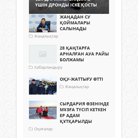
ҮШІН ДРОНДЫ ІСКЕ ҚОСТЫ
ЖАҢАДАН СУ
ҚОЙМАЛАРЫ
САЛЫНАДЫ
Жаңалықтар
28 ҚАҢТАРҒА
АРНАЛҒАН АУА РАЙЫ
БОЛЖАМЫ
Хабарландыру
ОҚУ-ЖАТТЫҒУ ӨТТІ
Жаңалықтар
СЫРДАРИЯ ӨЗЕНІНДЕ
МҰЗҒА ТҮСІП КЕТКЕН
ЕР АДАМ
ҚҰТҚАРЫЛДЫ
Оқиғалар