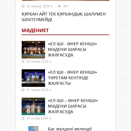
25 мамыр 2026 ж.
491
ҚҰРБАН АЙТ ТЕК ҚҰРБАНДЫҚ ШАЛУМЕН
ШЕКТЕЛМЕЙДІ
МӘДЕНИЕТ
«ЕЛ ІШІ - ӨНЕР КЕНІШІ»
МӘДЕНИ ШАРАСЫ
ЖАЛҒАСУДА
02 тамыз 2026 ж.
«ЕЛ ІШІ - ӨНЕР КЕНІШІ»
ТӨРЕТАМ КЕНТІНДЕ
ЖАЛҒАСТЫ
01 тамыз 2026 ж.
«ЕЛ ІШІ – ӨНЕР КЕНІШІ»
МӘДЕНИ ШАРАСЫ
ЖАЛҒАСУДА
25 шілде 2026 ж.
Бас жүлдені иеленді!