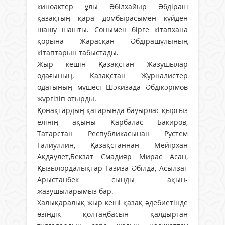
киноактер ұлы Әбілхайыр Әбдіраш
қазақтың қара домбырасымен күйден
шашу шашты. Сонымен бірге кітапхана
қорына Жарасқан Әбдірашұлының
кітаптарын табыстады.
Жыр кешін Қазақстан Жазушылар
одағының, Қазақстан Журналистер
одағының мүшесі Шәкизада Әбдікәрімов
жүргізіп отырды.
Қонақтардың қатарында бауырлас қырғыз
елінің ақыны Қарбалас Бакиров,
Татарстан Республикасынан Рустем
Галиуллин, Қазақстаннан Мейірхан
Ақдәулет,Бекзат Смадияр Мирас Асан,
Қызылордалықтар Ғазиза Әбілда, Асылзат
Арыстанбек сынды ақын-
жазушыларымыз бар.
Халықаралық жыр кеші қазақ әдебиетінде
өзіндік қолтаңбасын қалдырған