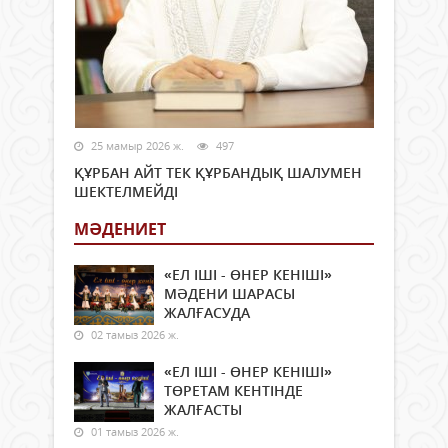
25 мамыр 2026 ж.
497
ҚҰРБАН АЙТ ТЕК ҚҰРБАНДЫҚ ШАЛУМЕН
ШЕКТЕЛМЕЙДІ
МӘДЕНИЕТ
«ЕЛ ІШІ - ӨНЕР КЕНІШІ»
МӘДЕНИ ШАРАСЫ
ЖАЛҒАСУДА
02 тамыз 2026 ж.
«ЕЛ ІШІ - ӨНЕР КЕНІШІ»
ТӨРЕТАМ КЕНТІНДЕ
ЖАЛҒАСТЫ
01 тамыз 2026 ж.