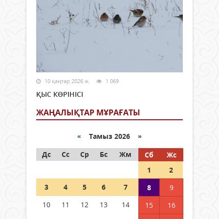
10 қаңтар 2026 ж.
1 069
ҚЫС КӨРІНІСІ
ЖАҢАЛЫҚТАР МҰРАҒАТЫ
«
Тамыз 2026 »
Дс
Сс
Ср
Бс
Жм
Сб
Жс
1
2
3
4
5
6
7
8
9
10
11
12
13
14
15
16