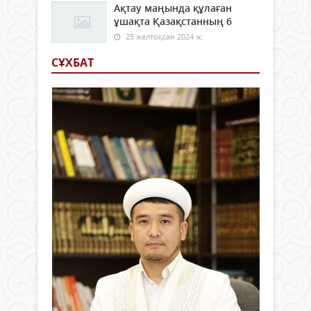
Ақтау маңында құлаған
ұшақта Қазақстанның 6
25 желтоқсан 2024 ж.
СҰХБАТ