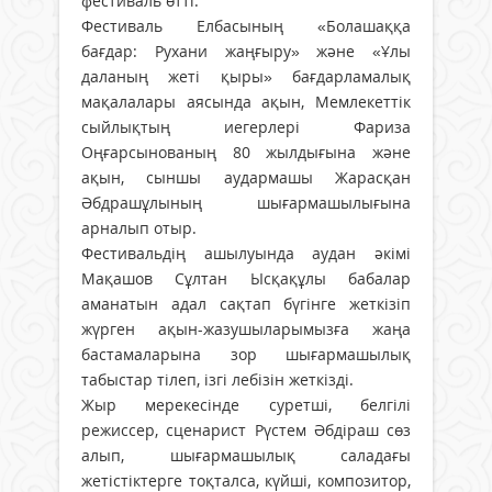
фестиваль өтті.
Фестиваль Елбасының «Болашаққа
бағдар: Рухани жаңғыру» және «Ұлы
даланың жеті қыры» бағдарламалық
мақалалары аясында ақын, Мемлекеттік
сыйлықтың иегерлері Фариза
Оңғарсынованың 80 жылдығына және
ақын, сыншы аудармашы Жарасқан
Әбдрашұлының шығармашылығына
арналып отыр.
Фестивальдің ашылуында аудан әкімі
Мақашов Сұлтан Ысқақұлы бабалар
аманатын адал сақтап бүгінге жеткізіп
жүрген ақын-жазушыларымызға жаңа
бастамаларына зор шығармашылық
табыстар тілеп, ізгі лебізін жеткізді.
Жыр мерекесінде суретші, белгілі
режиссер, сценарист Рүстем Әбдіраш сөз
алып, шығармашылық саладағы
жетістіктерге тоқталса, күйші, композитор,