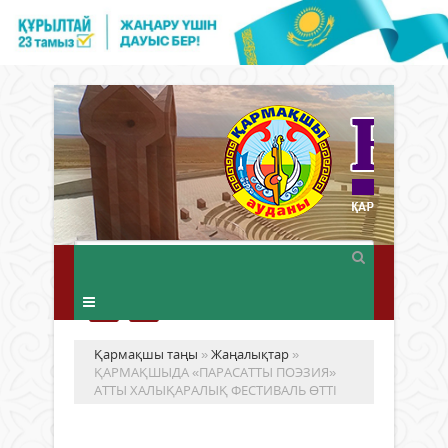
Қармақшы таңы
»
Жаңалықтар
»
ҚАРМАҚШЫДА «ПАРАСАТТЫ ПОЭЗИЯ»
АТТЫ ХАЛЫҚАРАЛЫҚ ФЕСТИВАЛЬ ӨТТІ