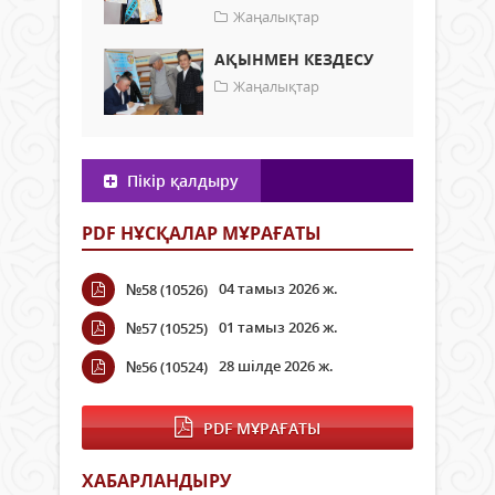
Жаңалықтар
АҚЫНМЕН КЕЗДЕСУ
Жаңалықтар
Пікір қалдыру
PDF НҰСҚАЛАР МҰРАҒАТЫ
04 тамыз 2026 ж.
№58 (10526)
01 тамыз 2026 ж.
№57 (10525)
28 шілде 2026 ж.
№56 (10524)
PDF МҰРАҒАТЫ
ХАБАРЛАНДЫРУ