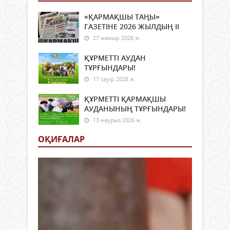
«ҚАРМАҚШЫ ТАҢЫ»
ГАЗЕТІНЕ 2026 ЖЫЛДЫҢ ІI
27 мамыр 2026 ж.
ҚҰРМЕТТІ АУДАН
ТҰРҒЫНДАРЫ!
17 сәуір 2026 ж.
ҚҰРМЕТТІ ҚАРМАҚШЫ
АУДАНЫНЫҢ ТҰРҒЫНДАРЫ!
13 наурыз 2026 ж.
ОҚИҒАЛАР