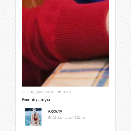
02 қаңтар 2025 ж.
3 606
Әженің ашуы
Ақсұлу
29 желтоқсан 2024 ж.