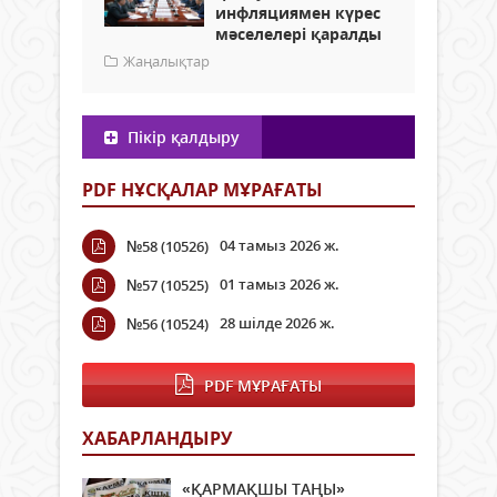
инфляциямен күрес
мәселелері қаралды
Жаңалықтар
Пікір қалдыру
PDF НҰСҚАЛАР МҰРАҒАТЫ
04 тамыз 2026 ж.
№58 (10526)
01 тамыз 2026 ж.
№57 (10525)
28 шілде 2026 ж.
№56 (10524)
PDF МҰРАҒАТЫ
ХАБАРЛАНДЫРУ
«ҚАРМАҚШЫ ТАҢЫ»