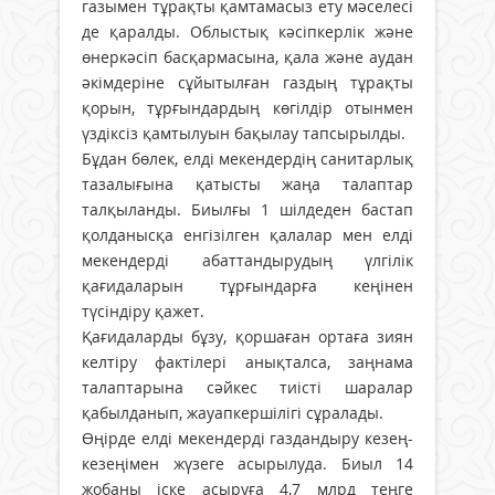
газымен тұрақты қамтамасыз ету мәселесі
де қаралды. Облыстық кәсіпкерлік және
өнеркәсіп басқармасына, қала және аудан
әкімдеріне сұйытылған газдың тұрақты
қорын, тұрғындардың көгілдір отынмен
үздіксіз қамтылуын бақылау тапсырылды.
Бұдан бөлек, елді мекендердің санитарлық
тазалығына қатысты жаңа талаптар
талқыланды. Биылғы 1 шілдеден бастап
қолданысқа енгізілген қалалар мен елді
мекендерді абаттандырудың үлгілік
қағидаларын тұрғындарға кеңінен
түсіндіру қажет.
Қағидаларды бұзу, қоршаған ортаға зиян
келтіру фактілері анықталса, заңнама
талаптарына сәйкес тиісті шаралар
қабылданып, жауапкершілігі сұралады.
Өңірде елді мекендерді газдандыру кезең-
кезеңімен жүзеге асырылуда. Биыл 14
жобаны іске асыруға 4,7 млрд теңге