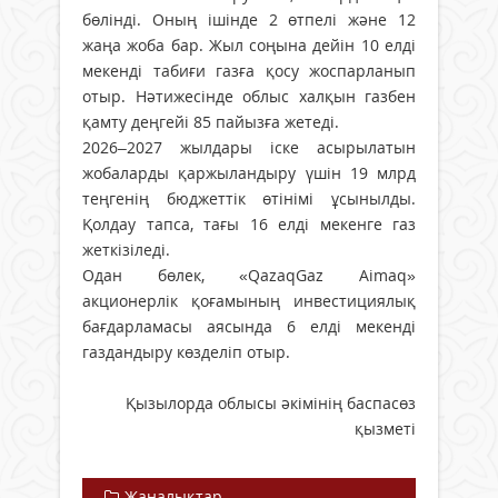
бөлінді. Оның ішінде 2 өтпелі және 12
жаңа жоба бар. Жыл соңына дейін 10 елді
мекенді табиғи газға қосу жоспарланып
отыр. Нәтижесінде облыс халқын газбен
қамту деңгейі 85 пайызға жетеді.
2026–2027 жылдары іске асырылатын
жобаларды қаржыландыру үшін 19 млрд
теңгенің бюджеттік өтінімі ұсынылды.
Қолдау тапса, тағы 16 елді мекенге газ
жеткізіледі.
Одан бөлек, «QazaqGaz Aimaq»
акционерлік қоғамының инвестициялық
бағдарламасы аясында 6 елді мекенді
газдандыру көзделіп отыр.
Қызылорда облысы әкімінің баспасөз
қызметі
Жаңалықтар