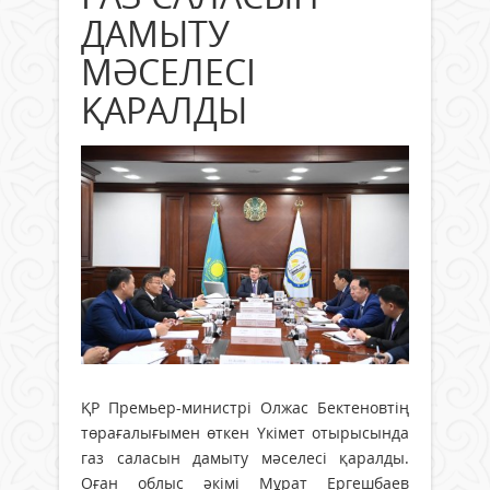
ДАМЫТУ
МӘСЕЛЕСІ
ҚАРАЛДЫ
ҚР Премьер-министрі Олжас Бектеновтің
төрағалығымен өткен Үкімет отырысында
газ саласын дамыту мәселесі қаралды.
Оған облыс әкімі Мұрат Ергешбаев