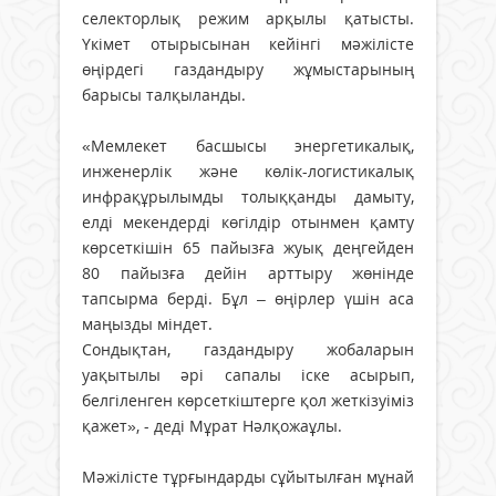
селекторлық режим арқылы қатысты.
Үкімет отырысынан кейінгі мәжілісте
өңірдегі газдандыру жұмыстарының
барысы талқыланды.
«Мемлекет басшысы энергетикалық,
инженерлік және көлік-логистикалық
инфрақұрылымды толыққанды дамыту,
елді мекендерді көгілдір отынмен қамту
көрсеткішін 65 пайызға жуық деңгейден
80 пайызға дейін арттыру жөнінде
тапсырма берді. Бұл – өңірлер үшін аса
маңызды міндет.
Сондықтан, газдандыру жобаларын
уақытылы әрі сапалы іске асырып,
белгіленген көрсеткіштерге қол жеткізуіміз
қажет», - деді Мұрат Нәлқожаұлы.
Мәжілісте тұрғындарды сұйытылған мұнай