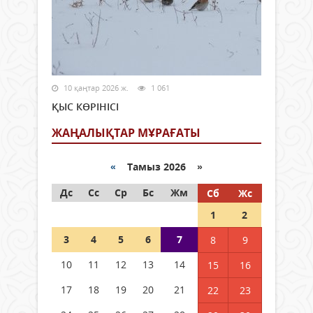
10 қаңтар 2026 ж.
1 061
ҚЫС КӨРІНІСІ
ЖАҢАЛЫҚТАР МҰРАҒАТЫ
«
Тамыз 2026 »
Дс
Сс
Ср
Бс
Жм
Сб
Жс
1
2
3
4
5
6
7
8
9
10
11
12
13
14
15
16
17
18
19
20
21
22
23