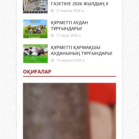
ГАЗЕТІНЕ 2026 ЖЫЛДЫҢ ІI
27 мамыр 2026 ж.
ҚҰРМЕТТІ АУДАН
ТҰРҒЫНДАРЫ!
17 сәуір 2026 ж.
ҚҰРМЕТТІ ҚАРМАҚШЫ
АУДАНЫНЫҢ ТҰРҒЫНДАРЫ!
13 наурыз 2026 ж.
ОҚИҒАЛАР