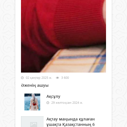
02 қаңтар 2025 ж.
3 600
Әженің ашуы
Ақсұлу
29 желтоқсан 2024 ж.
Ақтау маңында құлаған
ұшақта Қазақстанның 6