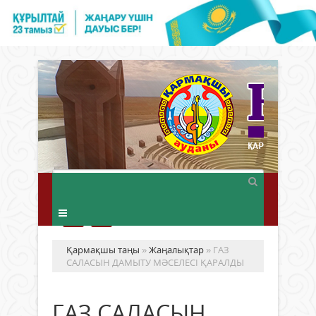
Қармақшы таңы
»
Жаңалықтар
» ГАЗ
САЛАСЫН ДАМЫТУ МӘСЕЛЕСІ ҚАРАЛДЫ
ГАЗ САЛАСЫН