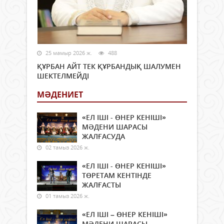
25 мамыр 2026 ж.
488
ҚҰРБАН АЙТ ТЕК ҚҰРБАНДЫҚ ШАЛУМЕН
ШЕКТЕЛМЕЙДІ
МӘДЕНИЕТ
«ЕЛ ІШІ - ӨНЕР КЕНІШІ»
МӘДЕНИ ШАРАСЫ
ЖАЛҒАСУДА
02 тамыз 2026 ж.
«ЕЛ ІШІ - ӨНЕР КЕНІШІ»
ТӨРЕТАМ КЕНТІНДЕ
ЖАЛҒАСТЫ
01 тамыз 2026 ж.
«ЕЛ ІШІ – ӨНЕР КЕНІШІ»
МӘДЕНИ ШАРАСЫ