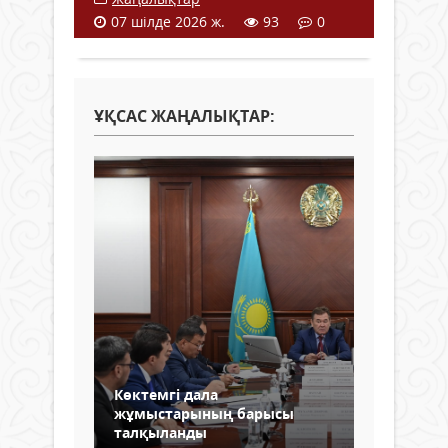
07 шілде 2026 ж.
93
0
ҰҚСАС ЖАҢАЛЫҚТАР:
Көктемгі дала
жұмыстарының барысы
талқыланды