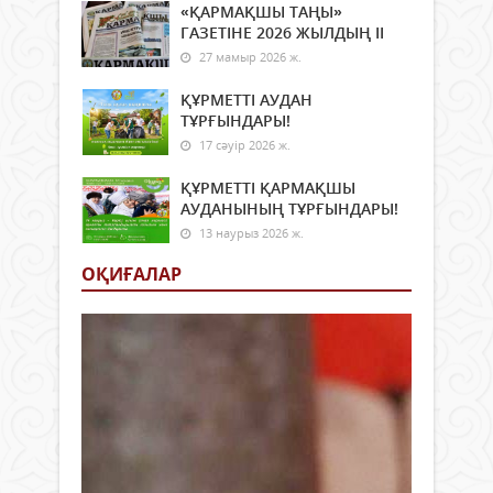
«ҚАРМАҚШЫ ТАҢЫ»
ГАЗЕТІНЕ 2026 ЖЫЛДЫҢ ІI
27 мамыр 2026 ж.
ҚҰРМЕТТІ АУДАН
ТҰРҒЫНДАРЫ!
17 сәуір 2026 ж.
ҚҰРМЕТТІ ҚАРМАҚШЫ
АУДАНЫНЫҢ ТҰРҒЫНДАРЫ!
13 наурыз 2026 ж.
ОҚИҒАЛАР