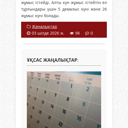
жұмыс істейді. Алты күн жұмыс істейтін ел
тұрғындары үшін 5 демалыс күні және 26
жұмыс күні болады.
Жаңалықтар
03 шілде 2026 ж.
98
0
ҰҚСАС ЖАҢАЛЫҚТАР: