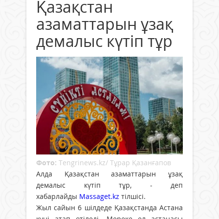
Қазақстан
азаматтарын ұзақ
демалыс күтіп тұр
Фото:
Tengrinews.kz/ Тұрар Қазанғапов
Алда Қазақстан азаматтарын ұзақ
демалыс күтіп тұр, - деп
хабарлайды
Massaget.kz
тілшісі.
Жыл сайын 6 шілдеде Қазақстанда Астана
күні атап өтіледі. Мереке ел астанасы