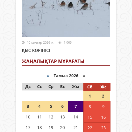
10 қаңтар 2026 ж.
1 065
ҚЫС КӨРІНІСІ
ЖАҢАЛЫҚТАР МҰРАҒАТЫ
«
Тамыз 2026 »
Дс
Сс
Ср
Бс
Жм
Сб
Жс
1
2
3
4
5
6
7
8
9
10
11
12
13
14
15
16
17
18
19
20
21
22
23