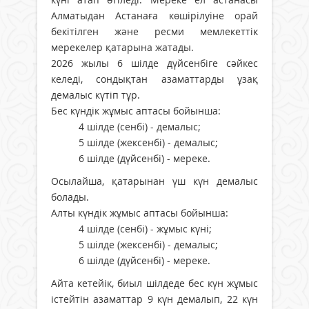
Алматыдан Астанаға көшірілуіне орай
бекітілген және ресми мемлекеттік
мерекелер қатарына жатады.
2026 жылы 6 шілде дүйсенбіге сәйкес
келеді, сондықтан азаматтарды ұзақ
демалыс күтіп тұр.
Бес күндік жұмыс аптасы бойынша:
4 шілде (сенбі) - демалыс;
5 шілде (жексенбі) - демалыс;
6 шілде (дүйсенбі) - мереке.
Осылайша, қатарынан үш күн демалыс
болады.
Алты күндік жұмыс аптасы бойынша:
4 шілде (сенбі) - жұмыс күні;
5 шілде (жексенбі) - демалыс;
6 шілде (дүйсенбі) - мереке.
Айта кетейік, биыл шілдеде бес күн жұмыс
істейтін азаматтар 9 күн демалып, 22 күн