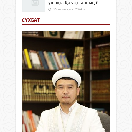
ұшақта Қазақстанның 6
25 желтоқсан 2024 ж.
СҰХБАТ