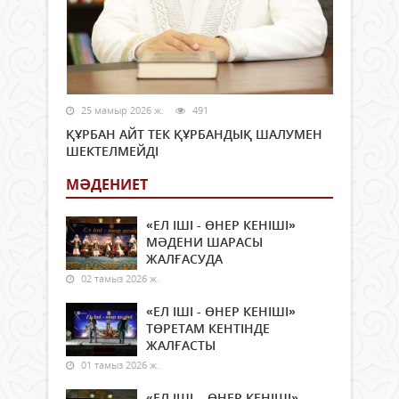
25 мамыр 2026 ж.
491
ҚҰРБАН АЙТ ТЕК ҚҰРБАНДЫҚ ШАЛУМЕН
ШЕКТЕЛМЕЙДІ
МӘДЕНИЕТ
«ЕЛ ІШІ - ӨНЕР КЕНІШІ»
МӘДЕНИ ШАРАСЫ
ЖАЛҒАСУДА
02 тамыз 2026 ж.
«ЕЛ ІШІ - ӨНЕР КЕНІШІ»
ТӨРЕТАМ КЕНТІНДЕ
ЖАЛҒАСТЫ
01 тамыз 2026 ж.
«ЕЛ ІШІ – ӨНЕР КЕНІШІ»