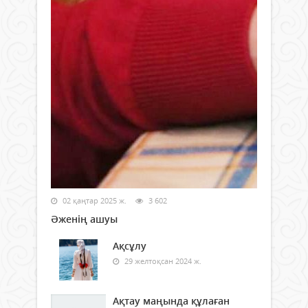
02 қаңтар 2025 ж.
3 602
Әженің ашуы
Ақсұлу
29 желтоқсан 2024 ж.
Ақтау маңында құлаған