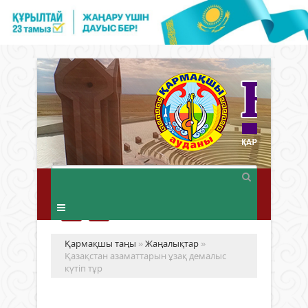
Қармақшы таңы
»
Жаңалықтар
»
Қазақстан азаматтарын ұзақ демалыс
күтіп тұр