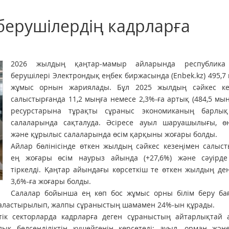
берушілердің кадрларға
2026 жылдың қаңтар-мамыр айларында республика
берушілері Электрондық еңбек биржасында (Enbek.kz) 495,7
жұмыс орнын жариялады. Бұл 2025 жылдың сәйкес ке
салыстырғанда 11,2 мыңға немесе 2,3%-ға артық (484,5 мың
ресурстарына тұрақты сұраныс экономиканың барлық 
салаларында сақталуда. Әсіресе ауыл шаруашылығы, өн
және құрылыс салаларында өсім қарқыны жоғары болды.
Айлар бөлінісінде өткен жылдың сәйкес кезеңімен салыс
ең жоғары өсім наурыз айында (+27,6%) және сәуірде 
тіркелді. Қаңтар айындағы көрсеткіш те өткен жылдың де
3,6%-ға жоғары болды.
Салалар бойынша ең көп бос жұмыс орны білім беру ба
рналастырылып, жалпы сұраныстың шамамен 24%-ын құрады.
птік секторларда кадрларға деген сұраныстың айтарлықтай 
ық белсенділіктің күшейгенін көрсетеді: ауыл, орман жән