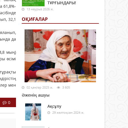
ТҰРҒЫНДАРЫ!
а 61,8%-
13 наурыз 2026 ж.
әсібінде
ОҚИҒАЛАР
ып, 32,1
ияланып,
сында да
4,8 мың)
ры өсімі
тұрақты
дірістің
рлер мен
02 қаңтар 2025 ж.
3 605
Әженің ашуы
0
Ақсұлу
29 желтоқсан 2024 ж.