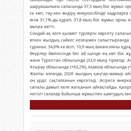
шаруашылығы саласында 37,5 мың бос жұмыс орн
ға көп; тау-кен өндіру өнеркәсібінде кадрларға
өсім 31,1%-ды құрап, 37,8 мың бос жұмыс орны 
мыңға жетті.
Сондай-ақ өзге қызмет түрлерін көрсету салас
өткен жылдың сәйкес кезеңімен салыстырғанда 
сұраныс 34,6%-ға өсіп, 10,9 мың вакансияны құра
Өңірлер бөлінісінде бес ай ішінде ең көп бос 
және Түркістан облысында (33,9 мың) тіркелді.
Атырау облысында (+63,2%), Ақмола облысында (+
Жалпы алғанда, 2026 жылдың қаңтар-мамыр айл
оң үрдіс сақталғанын көрсетеді. Әсіресе өнер
сапалы дамып келе жатқанын айғақтайды. Қазірг
негізгі салалар бойынша жұмыспен қамтудың кең