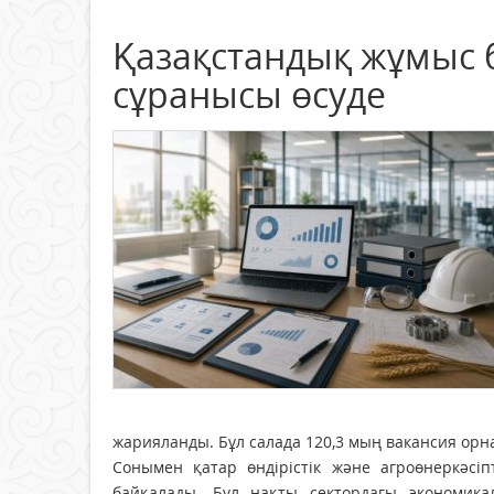
Қазақстандық жұмыс 
сұранысы өсуде
жарияланды. Бұл салада 120,3 мың вакансия о
Сонымен қатар өндірістік және агроөнеркәсі
байқалады. Бұл нақты сектордағы экономикал