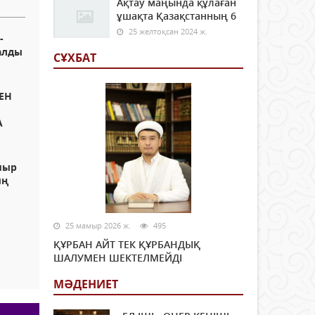
Ақтау маңында құлаған
ұшақта Қазақстанның 6
25 желтоқсан 2024 ж.
-
алды
СҰХБАТ
ЕН
А
мыр
ың
25 мамыр 2026 ж.
495
ҚҰРБАН АЙТ ТЕК ҚҰРБАНДЫҚ
ШАЛУМЕН ШЕКТЕЛМЕЙДІ
МӘДЕНИЕТ