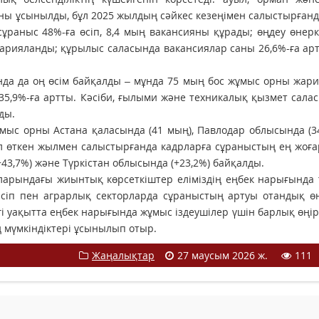
ы ұсынылды, бұл 2025 жылдың сәйкес кезеңімен салыстырғанд
 сұраныс 48%-ға өсіп, 8,4 мың вакансияны құрады; өңдеу өнерк
жарияланды; құрылыс саласында вакансиялар саны 26,6%-ға арт
ында да оң өсім байқалды – мұнда 75 мың бос жұмыс орны жар
35,9%-ға артты. Кәсіби, ғылыми және техникалық қызмет сала
ды.
жұмыс орны Астана қаласында (41 мың), Павлодар облысында (3
 Ал өткен жылмен салыстырғанда кадрларға сұраныстың ең жоға
43,7%) және Түркістан облысында (+23,2%) байқалды.
арындағы жиынтық көрсеткіштер еліміздің еңбек нарығында 
кәсіп пен аграрлық секторларда сұраныстың артуы отандық өн
і уақытта еңбек нарығында жұмыс іздеушілер үшін барлық өңі
 мүмкіндіктері ұсынылып отыр.
Жаңалықтар
27 маусым 2026 ж.
111