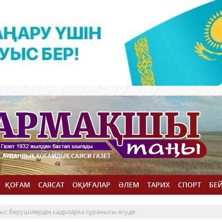
ҚОҒАМ
САЯСАТ
ОҚИҒАЛАР
ӘЛЕМ
ТАРИХ
СПОРТ
БЕ
ыс берушілердің кадрларға сұранысы өсуде