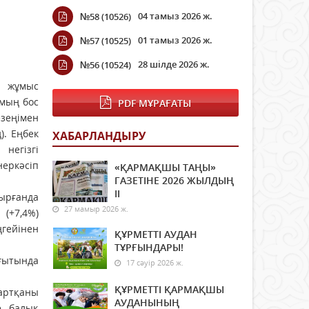
04 тамыз 2026 ж.
№58 (10526)
01 тамыз 2026 ж.
№57 (10525)
28 шілде 2026 ж.
№56 (10524)
 жұмыс
 мың бос
PDF МҰРАҒАТЫ
зеңімен
). Еңбек
ХАБАРЛАНДЫРУ
негізгі
еркәсіп
«ҚАРМАҚШЫ ТАҢЫ»
ГАЗЕТІНЕ 2026 ЖЫЛДЫҢ
ІI
тырғанда
27 мамыр 2026 ж.
(+7,4%)
ңгейінен
ҚҰРМЕТТІ АУДАН
ТҰРҒЫНДАРЫ!
ғытында
17 сәуір 2026 ж.
ҚҰРМЕТТІ ҚАРМАҚШЫ
артқаны
АУДАНЫНЫҢ
е балық