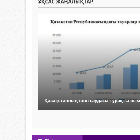
ҰҚСАС ЖАҢАЛЫҚТАР:
Қазақстанның ішкі саудасы тұрақты өсім