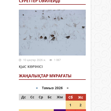
СУРЕТТЕР СӨЙЛЕЙДI
10 қаңтар 2026 ж.
1 067
ҚЫС КӨРІНІСІ
ЖАҢАЛЫҚТАР МҰРАҒАТЫ
«
Тамыз 2026 »
Дс
Сс
Ср
Бс
Жм
Сб
Жс
1
2