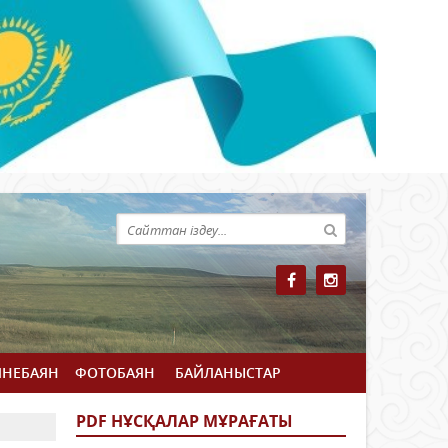
ЙНЕБАЯН
ФОТОБАЯН
БАЙЛАНЫСТАР
PDF НҰСҚАЛАР МҰРАҒАТЫ