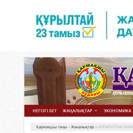
НЕГІЗГІ БЕТ
ЖАҢАЛЫҚТАР
ЭКОНОМИКА
Қармақшы таңы
»
Жаңалықтар
» АППАРАТТЫҚ МӘЖ