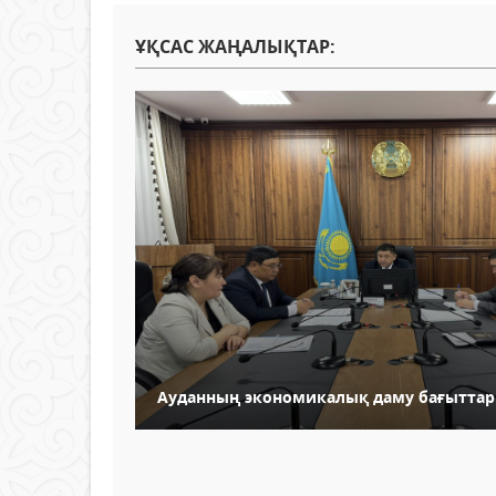
ҰҚСАС ЖАҢАЛЫҚТАР:
Ауданның экономикалық даму бағытта