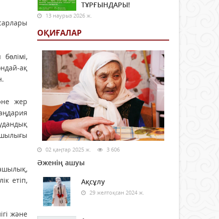
ТҰРҒЫНДАРЫ!
13 наурыз 2026 ж.
сарлары
ОҚИҒАЛАР
бөлімі,
ондай-ақ
н.
әне жер
уаңдария
удандық
ашылығы
02 қаңтар 2025 ж.
3 606
Әженің ашуы
ашылық,
ік етіп,
Ақсұлу
29 желтоқсан 2024 ж.
ігі және