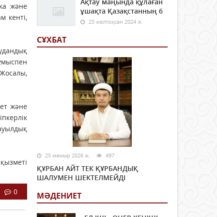
Ақтау маңында құлаған
ка және
ұшақта Қазақстанның 6
м кенті,
25 желтоқсан 2024 ж.
СҰХБАТ
аудандық
жұмыспен
 Жосалы,
иет және
іпкерлік
 ауылдық
25 мамыр 2026 ж.
497
 қызметі
ҚҰРБАН АЙТ ТЕК ҚҰРБАНДЫҚ
ШАЛУМЕН ШЕКТЕЛМЕЙДІ
0
МӘДЕНИЕТ