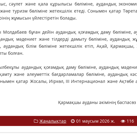
ыс, сәулет және қала құрылысы бөліміне, аудандық экономи
 және туризм бөліміне жетекшілік етеді. Сонымен қатар Төрета
інің жұмысын үйлестіретін болады.
ы Молдабаев бұған дейін аудандық қоғамдық даму бөліміне, 
удандық мәдениет және тілдерді дамыту бөліміне, аудандық 
, аудандық білім бөліміне жетекшілік етіп, Ақай, Қармақшы,
пты болған.
сылбекұлы аудандық қоғамдық даму бөліміне, аудандық мәден
қамту және әлеуметтік бағдарламалар бөліміне, аудандық кәс
онымен қатар Жосалы, Иіркөл, ІІІ Интернационал және Ақтөбе
Қармақшы ауданы әкімінің баспасөз
Жаңалықтар
01 маусым 2026 ж.
116