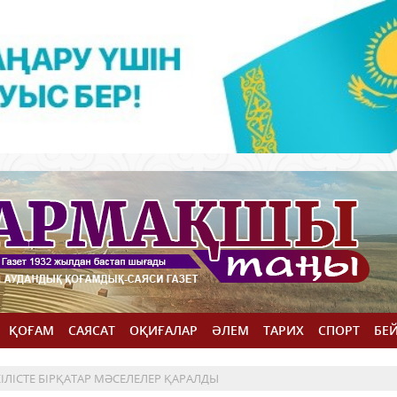
ҚОҒАМ
САЯСАТ
ОҚИҒАЛАР
ӘЛЕМ
ТАРИХ
СПОРТ
БЕ
ІЛІСТЕ БІРҚАТАР МӘСЕЛЕЛЕР ҚАРАЛДЫ