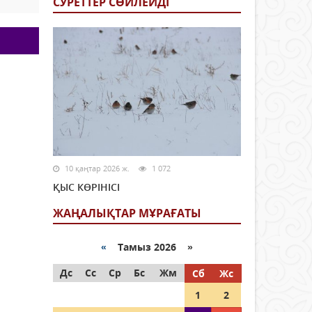
СУРЕТТЕР СӨЙЛЕЙДI
10 қаңтар 2026 ж.
1 072
ҚЫС КӨРІНІСІ
ЖАҢАЛЫҚТАР МҰРАҒАТЫ
«
Тамыз 2026 »
Дс
Сс
Ср
Бс
Жм
Сб
Жс
1
2