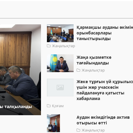
Қармақшы ауданы әкімін
орынбасарлары
таныстырылды
Жаңалықтар
Жаңа қызметке
тағайындалды
Жаңалықтар
Жеке тұрғын үй құрылы
үшін жер учаскесін
пайдалануға қатысты
хабарлама
Қоғам
ры талқыланды
Аудан әкімдігінде актив
отырысы өтті
Жаңалықтар