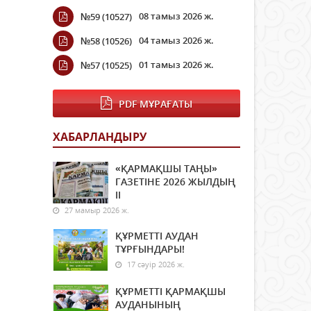
08 тамыз 2026 ж.
№59 (10527)
04 тамыз 2026 ж.
№58 (10526)
01 тамыз 2026 ж.
№57 (10525)
PDF МҰРАҒАТЫ
ХАБАРЛАНДЫРУ
«ҚАРМАҚШЫ ТАҢЫ»
ГАЗЕТІНЕ 2026 ЖЫЛДЫҢ
ІI
27 мамыр 2026 ж.
ҚҰРМЕТТІ АУДАН
ТҰРҒЫНДАРЫ!
17 сәуір 2026 ж.
ҚҰРМЕТТІ ҚАРМАҚШЫ
АУДАНЫНЫҢ