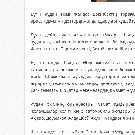
Бүгін аудан әкімі Жандос Еркінбектің төрағ
арасындағы міндеттерді жандандыру әрі күшейт
Бұған дейін аудан әкімінің орынбасары Шың
аудандық кәсіпкерлік және өнеркәсіп бөлімі, 
Жосалы кенті, Төретам кенті, Ақтөбе және ІІІ Ин
Бүгінгі таңда Шыңғыс Әбділәмитұлының жет
қатынастары бөлімі мен аудандық білім бөлімі 
және Т.Көмекбаев ауылдық округтеріне жетек
аграрлық-техникалық колледж, денсаулық са
бағытындағы бірқатар мекемелердің қызметін үй
Аудан әкімінің орынбасары Самат Қыдырбе
жолаушылар көлігі және автомобиль жолдары бө
Ақжар, Дауылкөл, Алдашбай Ахун, Қуаңдария жән
Жаңа міндеттерге сәйкес Самат Қыдырбекұлы а