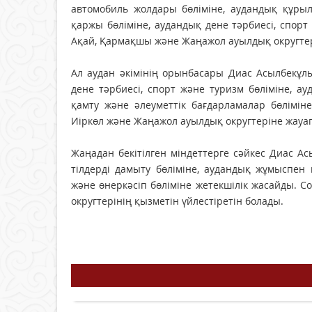
автомобиль жолдары бөліміне, аудандық құрыл
қаржы бөліміне, аудандық дене тәрбиесі, спорт
Ақай, Қармақшы және Жаңажол ауылдық округтер
Ал аудан әкімінің орынбасары Диас Асылбекұл
дене тәрбиесі, спорт және туризм бөліміне, а
қамту және әлеуметтік бағдарламалар бөліміне
Иіркөл және Жаңажол ауылдық округтеріне жауа
Жаңадан бекітілген міндеттерге сәйкес Диас А
тілдерді дамыту бөліміне, аудандық жұмыспен 
және өнеркәсіп бөліміне жетекшілік жасайды. С
округтерінің қызметін үйлестіретін болады.