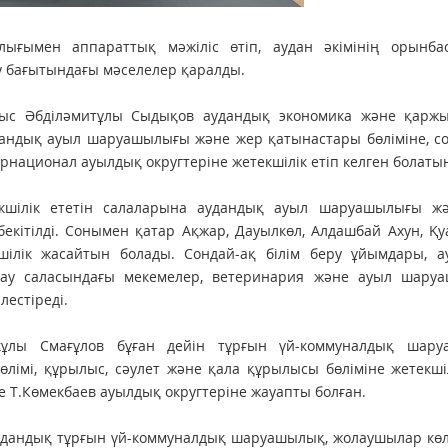
алығымен аппараттық мәжіліс өтіп, аудан әкімінің орынба
у бағытындағы мәселелер қаралды.
ғыс Әбділәмитұлы Сыдықов аудандық экономика және қаржы 
аудандық ауыл шаруашылығы және жер қатынастары бөліміне, с
тернационал ауылдық округтеріне жетекшілік етіп келген болаты
екшілік ететін салаларына аудандық ауыл шаруашылығы ж
бекітілді. Сонымен қатар Ақжар, Дауылкөл, Алдашбай Ахун, Қ
шілік жасайтын болады. Сондай-ақ білім беру ұйымдары, а
қтау саласындағы мекемелер, ветеринария және ауыл шару
лестіреді.
кұлы Смағұлов бұған дейін тұрғын үй-коммуналдық шару
лімі, құрылыс, сәулет және қала құрылысы бөліміне жетекшіл
е Т.Көмекбаев ауылдық округтеріне жауапты болған.
удандық тұрғын үй-коммуналдық шаруашылық, жолаушылар көл