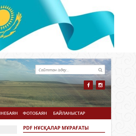
ЙНЕБАЯН
ФОТОБАЯН
БАЙЛАНЫСТАР
PDF НҰСҚАЛАР МҰРАҒАТЫ