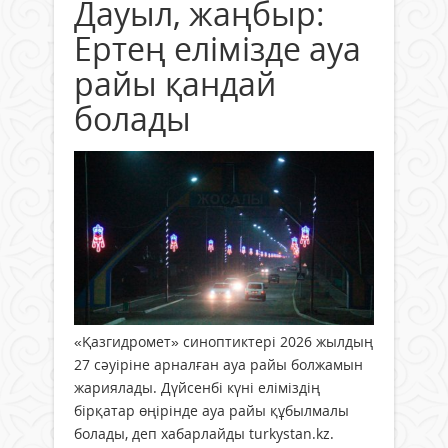
Дауыл, жаңбыр:
Ертең елімізде ауа
райы қандай
болады
«Қазгидромет» синоптиктері 2026 жылдың
27 сәуіріне арналған ауа райы болжамын
жариялады. Дүйсенбі күні еліміздің
бірқатар өңірінде ауа райы құбылмалы
болады, деп хабарлайды turkystan.kz.