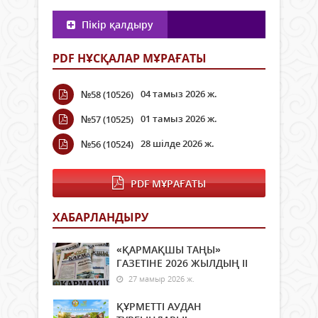
Пікір қалдыру
PDF НҰСҚАЛАР МҰРАҒАТЫ
04 тамыз 2026 ж.
№58 (10526)
01 тамыз 2026 ж.
№57 (10525)
28 шілде 2026 ж.
№56 (10524)
PDF МҰРАҒАТЫ
ХАБАРЛАНДЫРУ
«ҚАРМАҚШЫ ТАҢЫ»
ГАЗЕТІНЕ 2026 ЖЫЛДЫҢ ІI
27 мамыр 2026 ж.
ҚҰРМЕТТІ АУДАН