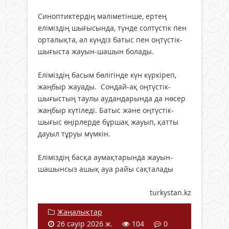
Синоптиктердің мәліметінше, ертең
еліміздің шығысында, түнде солтүстік пен
орталықта, ал күндіз батыс пен оңтүстік-
шығыста жауын-шашын болады.
Еліміздің басым бөлігінде күн күркіреп,
жаңбыр жауады. Сондай-ақ оңтүстік-
шығыстың таулы аудандарында да нөсер
жаңбыр күтіледі. Батыс және оңтүстік-
шығыс өңірлерде бұршақ жауып, қатты
дауыл тұруы мүмкін.
Еліміздің басқа аумақтарында жауын-
шашынсыз ашық ауа райы сақталады
turkystan.kz
Жаңалықтар
26 сәуір 2026 ж.
104
0