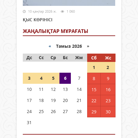
10 қаңтар 2026 ж.
1 060
ҚЫС КӨРІНІСІ
ЖАҢАЛЫҚТАР МҰРАҒАТЫ
«
Тамыз 2026 »
Дс
Сс
Ср
Бс
Жм
Сб
Жс
1
2
3
4
5
6
7
8
9
10
11
12
13
14
15
16
17
18
19
20
21
22
23
24
25
26
27
28
29
30
31