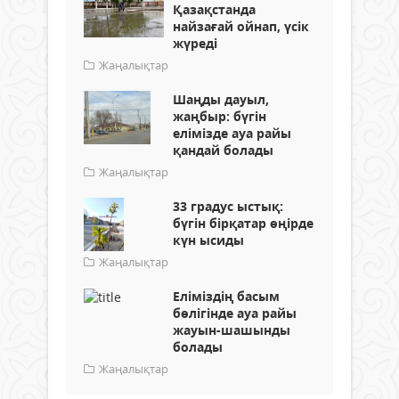
Қазақстанда
найзағай ойнап, үсік
жүреді
Жаңалықтар
Шаңды дауыл,
жаңбыр: бүгін
елімізде ауа райы
қандай болады
Жаңалықтар
33 градус ыстық:
бүгін бірқатар өңірде
күн ысиды
Жаңалықтар
Еліміздің басым
бөлігінде ауа райы
жауын-шашынды
болады
Жаңалықтар