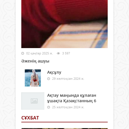
02 қаңтар 2025 ж.
3 597
Әженің ашуы
Ақсұлу
29 желтоқсан 2024 ж.
Ақтау маңында құлаған
ұшақта Қазақстанның 6
25 желтоқсан 2024 ж.
СҰХБАТ