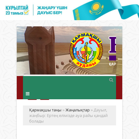
Қармақшы таңы
»
Жаңалықтар
» Дауыл,
жаңбыр: Ертең елімізде ауа райы қандай
болады