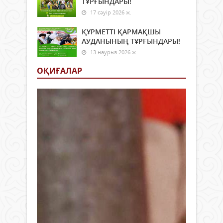
ТҰРҒЫНДАРЫ!
17 сәуір 2026 ж.
ҚҰРМЕТТІ ҚАРМАҚШЫ
АУДАНЫНЫҢ ТҰРҒЫНДАРЫ!
13 наурыз 2026 ж.
ОҚИҒАЛАР