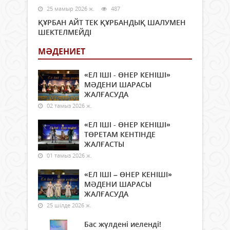
25 мамыр 2026 ж.
487
ҚҰРБАН АЙТ ТЕК ҚҰРБАНДЫҚ ШАЛУМЕН
ШЕКТЕЛМЕЙДІ
МӘДЕНИЕТ
«ЕЛ ІШІ - ӨНЕР КЕНІШІ»
МӘДЕНИ ШАРАСЫ
ЖАЛҒАСУДА
02 тамыз 2026 ж.
«ЕЛ ІШІ - ӨНЕР КЕНІШІ»
ТӨРЕТАМ КЕНТІНДЕ
ЖАЛҒАСТЫ
01 тамыз 2026 ж.
«ЕЛ ІШІ – ӨНЕР КЕНІШІ»
МӘДЕНИ ШАРАСЫ
ЖАЛҒАСУДА
25 шілде 2026 ж.
Бас жүлдені иеленді!