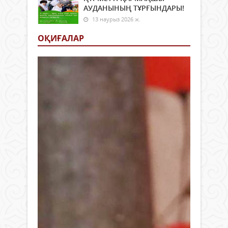
АУДАНЫНЫҢ ТҰРҒЫНДАРЫ!
13 наурыз 2026 ж.
ОҚИҒАЛАР