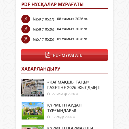
PDF НҰСҚАЛАР МҰРАҒАТЫ
08 тамыз 2026 ж.
№59 (10527)
04 тамыз 2026 ж.
№58 (10526)
01 тамыз 2026 ж.
№57 (10525)
PDF МҰРАҒАТЫ
ХАБАРЛАНДЫРУ
«ҚАРМАҚШЫ ТАҢЫ»
ГАЗЕТІНЕ 2026 ЖЫЛДЫҢ ІI
27 мамыр 2026 ж.
ҚҰРМЕТТІ АУДАН
ТҰРҒЫНДАРЫ!
17 сәуір 2026 ж.
ҚҰРМЕТТІ ҚАРМАҚШЫ