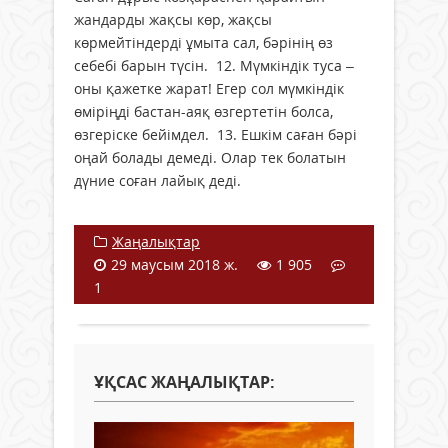
жандарды жақсы көр, жақсы
көрмейтіндерді ұмыта сал, бәрінің өз
себебі барын түсін. 12. Мүмкіндік туса –
оны қажетке жарат! Егер сол мүмкіндік
өміріңді бастан-аяқ өзгертетін болса,
өзгеріске бейімдел. 13. Ешкім саған бәрі
оңай болады демеді. Олар тек болатын
дүние соған лайық деді.
Жаңалықтар
29 маусым 2018 ж.
1 905
1
ҰҚСАС ЖАҢАЛЫҚТАР: