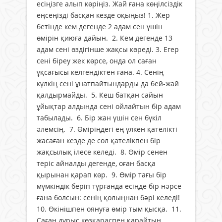
есіңізге алып көріңіз. Жай ғана көңілсіздік
еңсеңізді басқан кезде оқыңыз! 1. Жер
бетінде кем дегенде 2 адам сен үшін
өмірін қиюға дайын. 2. Кем дегенде 13
адам сені өздігінше жақсы көреді. 3. Егер
сені біреу жек көрсе, онда ол саған
ұқсағысы келгендіктен ғана. 4. Сенің
күлкің сені ұнатпайтындарды да бей-жай
қалдырмайды. 5. Кеш батқан сайын
ұйықтар алдында сені ойлайтын бір адам
табылады. 6. Бір жан үшін сен бүкіл
әлемсің. 7. Өміріңдегі ең үлкен қателікті
жасаған кезде де сол қателікпен бір
жақсылық ілесе келеді. 8. Өмір сенен
теріс айналды дегенде, оған басқа
қырынан қарап көр. 9. Өмір тағы бір
мүмкіндік беріп тұрғанда есіңде бір нәрсе
ғана болсын: сенің қолыңнан бәрі келеді!
10. Өкінішпен оянуға өмір тым қысқа. 11.
Саған дұрыс көзқараспен қарайтын