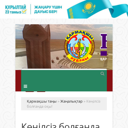
Қармақшы таңы
»
Жаңалықтар
» Көңілсіз
болғанда оқы!
Көңілсіз болғанда