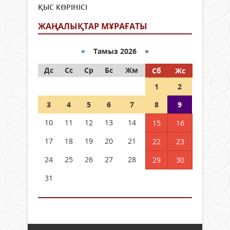
ҚЫС КӨРІНІСІ
ЖАҢАЛЫҚТАР МҰРАҒАТЫ
«
Тамыз 2026 »
Дс
Сс
Ср
Бс
Жм
Сб
Жс
1
2
3
4
5
6
7
8
9
10
11
12
13
14
15
16
17
18
19
20
21
22
23
24
25
26
27
28
29
30
31