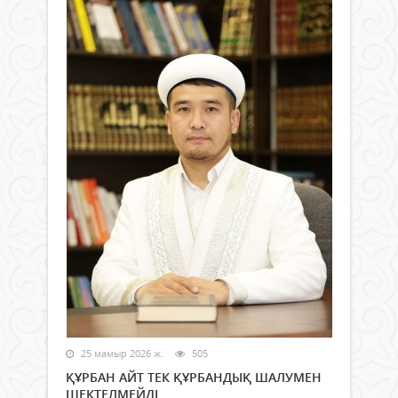
25 мамыр 2026 ж.
505
ҚҰРБАН АЙТ ТЕК ҚҰРБАНДЫҚ ШАЛУМЕН
ШЕКТЕЛМЕЙДІ