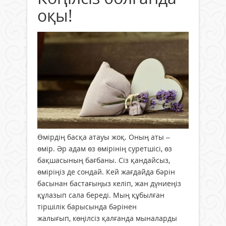
оқы!
Өмірдің басқа атауы жоқ. Оның аты –
өмір. Әр адам өз өмірінің суретшісі, өз
бақшасының бағбаны. Сіз қандайсыз,
өміріңіз де сондай. Кей жағдайда бәрін
басынан бастағыңыз келіп, жан дүниеңіз
құлазып сала береді. Мың құбылған
тіршілік барысында бәрінен
жалығып, көңілсіз қалғанда мыналарды