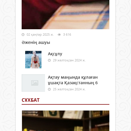
02 қаңтар 2025 ж.
3 616
Әженің ашуы
Ақсұлу
29 желтоқсан 2024 ж.
Ақтау маңында құлаған
ұшақта Қазақстанның 6
25 желтоқсан 2024 ж.
СҰХБАТ