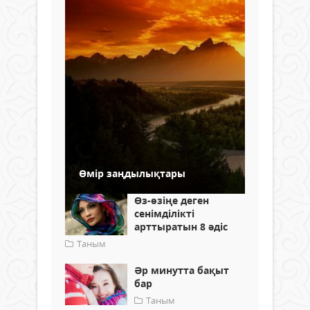
Өмір заңдылықтары
Өз-өзіңе деген
сенімділікті
арттыратын 8 әдіс
Таным
Әр минутта бақыт
бар
Таным