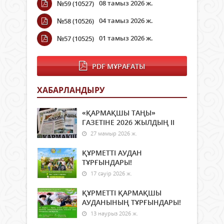
08 тамыз 2026 ж.
№59 (10527)
04 тамыз 2026 ж.
№58 (10526)
01 тамыз 2026 ж.
№57 (10525)
PDF МҰРАҒАТЫ
ХАБАРЛАНДЫРУ
«ҚАРМАҚШЫ ТАҢЫ»
ГАЗЕТІНЕ 2026 ЖЫЛДЫҢ ІI
27 мамыр 2026 ж.
ҚҰРМЕТТІ АУДАН
ТҰРҒЫНДАРЫ!
17 сәуір 2026 ж.
ҚҰРМЕТТІ ҚАРМАҚШЫ
АУДАНЫНЫҢ ТҰРҒЫНДАРЫ!
13 наурыз 2026 ж.