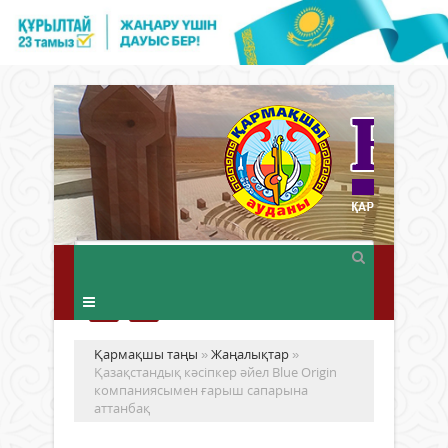
Қармақшы таңы
»
Жаңалықтар
»
Қазақстандық кәсіпкер әйел Blue Origin
компаниясымен ғарыш сапарына
аттанбақ