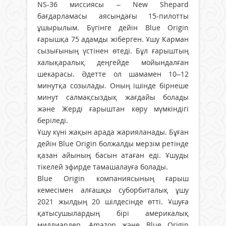
NS-36 миссиясы – New Shepard
бағдарламасы аясындағы 15-пилотты
ұшырылым. Бүгінге дейін Blue Origin
ғарышқа 75 адамды жіберген. Ұшу Карман
сызығының үстінен өтеді. Бұл ғарыштың
халықаралық деңгейде мойындалған
шекарасы. Әдетте ол шамамен 10–12
минутқа созылады. Оның ішінде бірнеше
минут салмақсыздық жағдайы болады
және Жерді ғарыштан көру мүмкіндігі
беріледі.
Ұшу күні жақын арада жарияланады. Бұған
дейін Blue Origin болжалды мерзім ретінде
қазан айының басын атаған еді. Ұшуды
тікелей эфирде тамашалауға болады.
Blue Origin компаниясының ғарыш
кемесімен алғашқы суборбиталық ұшу
2021 жылдың 20 шілдесінде өтті. Ұшуға
қатысушылардың бірі америкалық
миллиардер, Amazon және Blue Origin