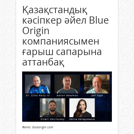
Қазақстандық
кәсіпкер әйел Blue
Origin
компаниясымен
ғарыш сапарына
аттанбақ
Фото: blueorigin.com