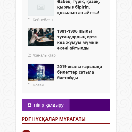
Өзбек, түрік, қазақ,
қырғыз бірігіп,
қосылып ән айтты!
Бейнебаян
1981-1996 жылы
туғандардың ерте
көз жұмуы мүмкін
екені айтылды
Жаңалықтар
2019 жылы ғарышқа
билеттер сатыла
бастайды
Қоғам
Пікір қалдыру
PDF НҰСҚАЛАР МҰРАҒАТЫ