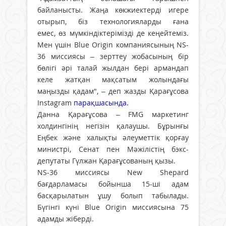
байланысты. Жаңа көкжиектерді игере
отырып, біз технологияларды ғана
емес, өз мүмкіндіктерімізді де кеңейтеміз.
Мен үшін Blue Origin компаниясының NS-
36 миссиясы – зерттеу жобасының бір
бөлігі әрі талай жылдан бері армандап
келе жатқан мақсатым жолындағы
маңызды қадам", – деп жазды Қарағұсова
Instagram
парақшасында.
Данна Қарағұсова – FMG маркетинг
холдингінің негізін қалаушы. Бұрынғы
Еңбек және халықты әлеуметтік қорғау
министрі, Сенат пен Мәжілістің бэкс-
депутаты Гүлжан Қарағұсованың қызы.
NS-36 миссиясы New Shepard
бағдарламасы бойынша 15-ші адам
басқарылатын ұшу болып табылады.
Бүгінгі күні Blue Origin миссиясына 75
адамды жіберді.