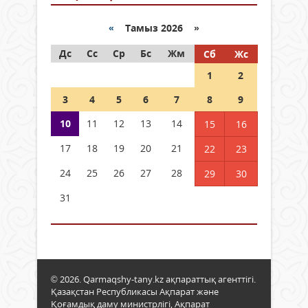
«
Тамыз 2026 »
Дс
Сс
Ср
Бс
Жм
Сб
Жс
1
2
3
4
5
6
7
8
9
10
11
12
13
14
15
16
17
18
19
20
21
22
23
24
25
26
27
28
29
30
31
© 2026. Qarmaqshy-tany.kz ақпараттық агенттігі.
Қазақстан Республикасы Ақпарат және
Қоғамдық даму министрлігі, Ақпарат