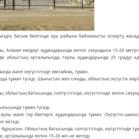
міздің басым бөлігінде ауа райына байланысты ескерту жасад
ы, Алакөл көлдері аудандарында екпіні секундына 15-20 метрге
үнде облыстың орталығында, таулы аудандарында 25 градус қ
нда және оңтүстігінде көктайғақ, тұман.
рда тұман түседі. Шығыстан жел соғады, облыстың оңтүстік жа
 облыстың батысында, солтүстігінде, оңтүстігінде екпіні секун
ығысында тұман түседі.
 таулы және тау бөктерлі аудандарында тұман. Оңтүстік-шығы
ке жетеді.
бұрқасын. Облыстың батысында, солтүстігінде, оңтүстігінде тұ
, орталығында екпіні 15-20 м/c-ке жетеді.