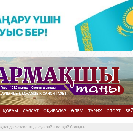
ҚОҒАМ
САЯСАТ
ОҚИҒАЛАР
ӘЛЕМ
ТАРИХ
СПОРТ
БЕ
 ақпанда Қазақстанда ауа райы қандай болады?