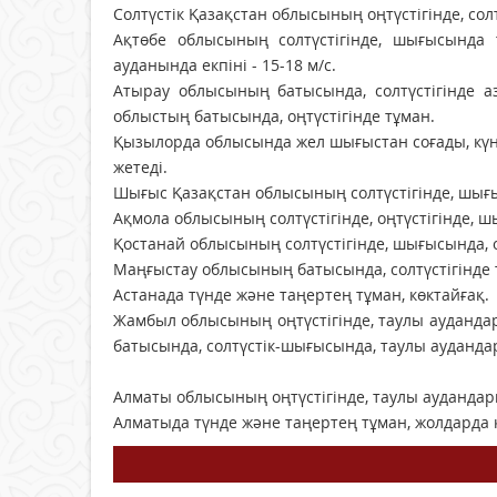
Солтүстік Қазақстан облысының оңтүстігінде, сол
Ақтөбе облысының солтүстігінде, шығысында 
ауданында екпіні - 15-18 м/с.
Атырау облысының батысында, солтүстігінде а
облыстың батысында, оңтүстігінде тұман.
Қызылорда облысында жел шығыстан соғады, күнд
жетеді.
Шығыс Қазақстан облысының солтүстігінде, шығыс
Ақмола облысының солтүстігінде, оңтүстігінде, ш
Қостанай облысының солтүстігінде, шығысында, оң
Маңғыстау облысының батысында, солтүстігінде 
Астанада түнде және таңертең тұман, көктайғақ.
Жамбыл облысының оңтүстігінде, таулы аудандар
батысында, солтүстік-шығысында, таулы аудандарын
Алматы облысының оңтүстігінде, таулы аудандар
Алматыда түнде және таңертең тұман, жолдарда 