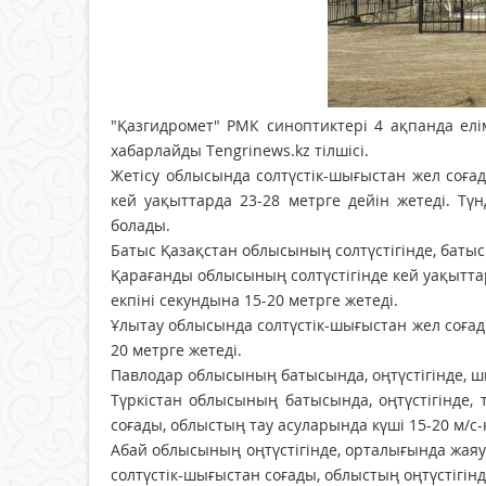
"Қазгидромет" РМК синоптиктері 4 ақпанда елі
хабарлайды Tengrinews.kz тілшісі.
Жетісу облысында солтүстік-шығыстан жел соғад
кей уақыттарда 23-28 метрге дейін жетеді. Т
болады.
Батыс Қазақстан облысының солтүстігінде, батысы
Қарағанды облысының солтүстігінде кей уақытта
екпіні секундына 15-20 метрге жетеді.
Ұлытау облысында солтүстік-шығыстан жел соғады,
20 метрге жетеді.
Павлодар облысының батысында, оңтүстігінде, ш
Түркістан облысының батысында, оңтүстігінде,
соғады, облыстың тау асуларында күші 15-20 м/с-
Абай облысының оңтүстігінде, орталығында жаяу 
солтүстік-шығыстан соғады, облыстың оңтүстігінде