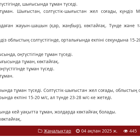
түстігінде, шығысында тұман түседі.
тұман. Шығыстан, солтүстік-шығыстан жел соғады, күндіз М
здаған жауын-шашын (қар, жаңбыр), көктайғақ. Түнде және 
із облыстың солтүстігінде, орталығында екпіні секундына 15-2
ында, оңтүстігінде тұман түседі.
ығысында тұман, көктайғақ.
түстігінде тұман түседі.
тұман.
ында тұман түседі. Солтүстік-шығыстан жел соғады, облыстың о
да екпіні 15-20 м/с, ал түнде 23-28 м/с-ке жетеді.
ында кей уақытта тұман, жолдарда көктайғақ болады.
көктайғақ.
Жаңалықтар
04 ақпан 2025 ж.
445