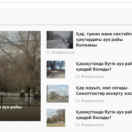
Қар, тұман және көктайға
қаңтардағы ауа райы
болжамы
Жаңалықтар
Қазақстанда бүгін ауа ра
қандай болады?
Жаңалықтар
Қар жауып, жел соғады:
Синоптиктер ескерту жа
Жаңалықтар
н ауа райы
Қазақстанда бүгін ауа ра
қандай болады?
Жаңалықтар