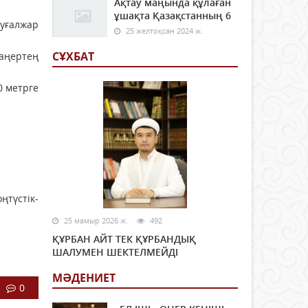
Ақтау маңында құлаған
ұшақта Қазақстанның 6
уғалжар
25 желтоқсан 2024 ж.
СҰХБАТ
таңертең
0 метрге
ңтүстік-
25 мамыр 2026 ж.
492
ҚҰРБАН АЙТ ТЕК ҚҰРБАНДЫҚ
ШАЛУМЕН ШЕКТЕЛМЕЙДІ
МӘДЕНИЕТ
0