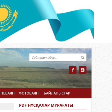
ЙНЕБАЯН
ФОТОБАЯН
БАЙЛАНЫСТАР
PDF НҰСҚАЛАР МҰРАҒАТЫ