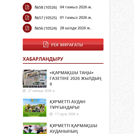
04 тамыз 2026 ж.
№58 (10526)
01 тамыз 2026 ж.
№57 (10525)
28 шілде 2026 ж.
№56 (10524)
PDF МҰРАҒАТЫ
ХАБАРЛАНДЫРУ
«ҚАРМАҚШЫ ТАҢЫ»
ГАЗЕТІНЕ 2026 ЖЫЛДЫҢ
ІI
27 мамыр 2026 ж.
ҚҰРМЕТТІ АУДАН
ТҰРҒЫНДАРЫ!
17 сәуір 2026 ж.
ҚҰРМЕТТІ ҚАРМАҚШЫ
АУДАНЫНЫҢ