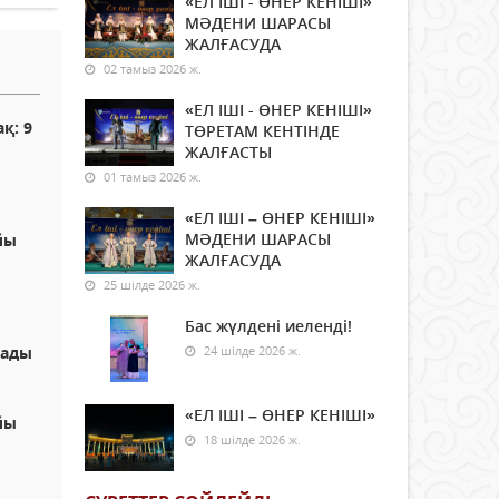
«ЕЛ ІШІ - ӨНЕР КЕНІШІ»
МӘДЕНИ ШАРАСЫ
ЖАЛҒАСУДА
02 тамыз 2026 ж.
«ЕЛ ІШІ - ӨНЕР КЕНІШІ»
қ: 9
ТӨРЕТАМ КЕНТІНДЕ
ЖАЛҒАСТЫ
01 тамыз 2026 ж.
«ЕЛ ІШІ – ӨНЕР КЕНІШІ»
МӘДЕНИ ШАРАСЫ
йы
ЖАЛҒАСУДА
25 шілде 2026 ж.
Бас жүлдені иеленді!
сады
24 шілде 2026 ж.
«ЕЛ ІШІ – ӨНЕР КЕНІШІ»
йы
18 шілде 2026 ж.