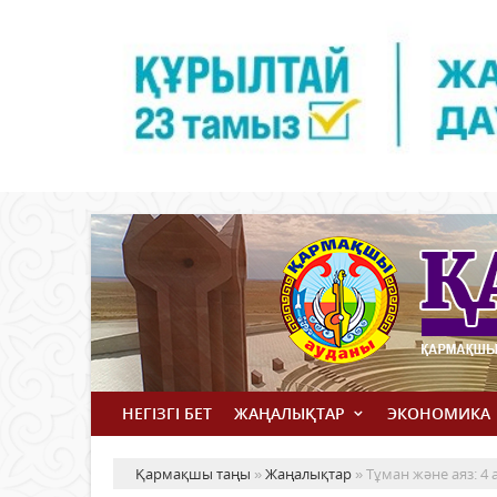
НЕГІЗГІ БЕТ
ЖАҢАЛЫҚТАР
ЭКОНОМИКА
Қармақшы таңы
»
Жаңалықтар
» Тұман және аяз: 4