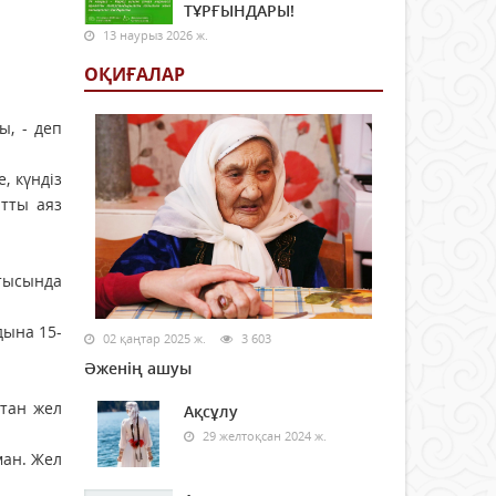
ТҰРҒЫНДАРЫ!
13 наурыз 2026 ж.
ОҚИҒАЛАР
ы, - деп
, күндіз
атты аяз
ртысында
дына 15-
02 қаңтар 2025 ж.
3 603
Әженің ашуы
стан жел
Ақсұлу
29 желтоқсан 2024 ж.
ман. Жел