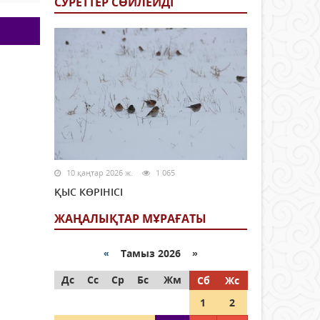
СУРЕТТЕР СӨЙЛЕЙДI
10 қаңтар 2026 ж.
1 065
ҚЫС КӨРІНІСІ
ЖАҢАЛЫҚТАР МҰРАҒАТЫ
«
Тамыз 2026 »
Дс
Сс
Ср
Бс
Жм
Сб
Жс
1
2