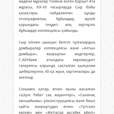
мәдени мұралар тізіміне енген Қорқыт Ата
мұрасы, ХІХ-ХХ ғасырларда Сыр бойы
қазақтары пайдаланған құнды
этнографиялық бұйымдар, музей
қорындағы теңдесі жоқ зергерлік
бұйымдар коллекциясы қойылды.
Сыр елінен шыққан белгілі тұлғалардың
домбыралар коллекциясы және «Алтын
домбыра», жаңғырған жәдігерлер,
С.Айтбаев атындағы көркемсурет
галереясы қорында сақталған қылқалам
шеберлерінің 40-қа жуық картиналары да
әкелінді.
Сонымен қатар, өткен жылы жасалған
«Шірік Рабат сақ жауынгері», «Сығанақ
ханшайымы» реконструкциясы және биыл
қайта жаңғыртудан өткен «Түгіскен
көсемі» мен «Жетіасар ақсүйек әйелі»