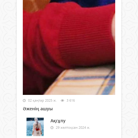
02 қаңтар 2025 ж.
3 616
Әженің ашуы
Ақсұлу
29 желтоқсан 2024 ж.