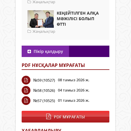
Жаңалықтар
КЕҢЕЙТІЛГЕН АЛҚА
МӘЖІЛІСІ БОЛЫП
ӨТТІ
Жаңалықтар
Пікір қалдыру
PDF НҰСҚАЛАР МҰРАҒАТЫ
08 тамыз 2026 ж.
№59 (10527)
04 тамыз 2026 ж.
№58 (10526)
01 тамыз 2026 ж.
№57 (10525)
PDF МҰРАҒАТЫ
ХАБАРЛАНДЫРУ