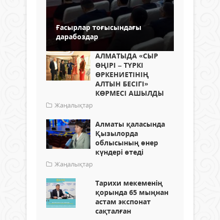
Ғасырлар тоғысындағы
дарабоздар
АЛМАТЫДА «СЫР
ӨҢІРІ – ТҮРКІ
ӨРКЕНИЕТІНІҢ
АЛТЫН БЕСІГІ»
КӨРМЕСІ АШЫЛДЫ
Жаңалықтар
Алматы қаласында
Қызылорда
облысының өнер
күндері өтеді
Жаңалықтар
Тарихи мекеменің
қорында 65 мыңнан
астам экспонат
сақталған