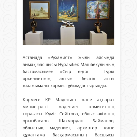
Астанада «Руханият» жылы аясында
аймақ басшысы Нұрлыбек Машбекұлының
бастамасымен «Сыр өңірі – Түркі
өркениетінің алтын бесігі» атты
жылжымалы көрмесі ұйымдастырылды.
Көрмеге ҚР Мәдениет және ақпарат
министрлігі мәдениет комитетінің
төрағасы Күміс Сейітова, облыс әкімінің
орынбасары Шахмардан Байманов,
облыстық мәдениет, архивтер және
құжаттама басқармасының басшысы