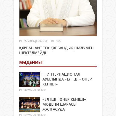
25 мамыр 2026 ж.
505
ҚҰРБАН АЙТ ТЕК ҚҰРБАНДЫҚ ШАЛУМЕН
ШЕКТЕЛМЕЙДІ
МӘДЕНИЕТ
ІІІ ИНТЕРНАЦИОНАЛ
АУЫЛЫНДА «ЕЛ ІШІ - ӨНЕР
КЕНІШІ»
08 тамыз 2026 ж.
«ЕЛ ІШІ - ӨНЕР КЕНІШІ»
МӘДЕНИ ШАРАСЫ
ЖАЛҒАСУДА
02 тамыз 2026 ж.