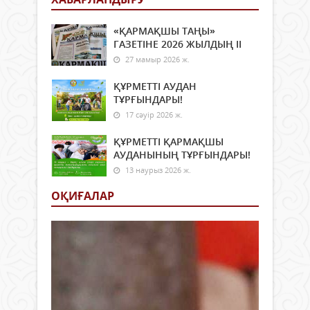
«ҚАРМАҚШЫ ТАҢЫ»
ГАЗЕТІНЕ 2026 ЖЫЛДЫҢ ІI
27 мамыр 2026 ж.
ҚҰРМЕТТІ АУДАН
ТҰРҒЫНДАРЫ!
17 сәуір 2026 ж.
ҚҰРМЕТТІ ҚАРМАҚШЫ
АУДАНЫНЫҢ ТҰРҒЫНДАРЫ!
13 наурыз 2026 ж.
ОҚИҒАЛАР