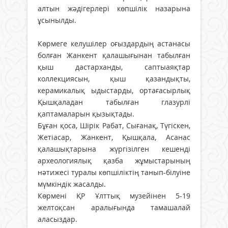
алтын жәдігерлері көпшілік назарына
ұсынылды.
Көрмеге келушілер оғыздардың астанасы
болған Жанкент қалашығынан табылған
қыш дастарханды, саптыаяқтар
коллекциясын, қыш қазандықты,
керамикалық ыдыстарды, ортағасырлық
Қышқаладан табылған глазурлі
қаптамаларын қызықтады.
Бұған қоса, Шірік Рабат, Сығанақ, Түгіскен,
Жетіасар, Жанкент, Қышқала, Асанас
қалашықтарына жүргізілген кешенді
археологиялық қазба жұмыстарының
нәтижесі туралы көпшіліктің танып-білуіне
мүмкіндік жасалды.
Көрмені ҚР Ұлттық музейінен 5-19
желтоқсан аралығында тамашалай
аласыздар.