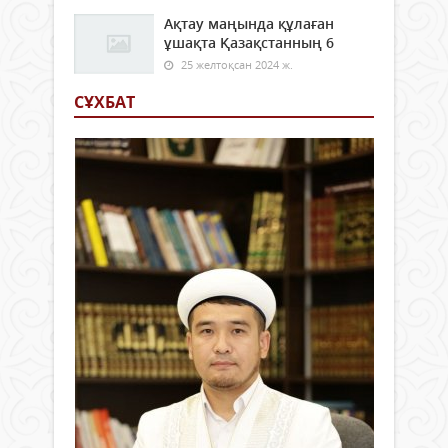
Ақтау маңында құлаған
ұшақта Қазақстанның 6
25 желтоқсан 2024 ж.
СҰХБАТ