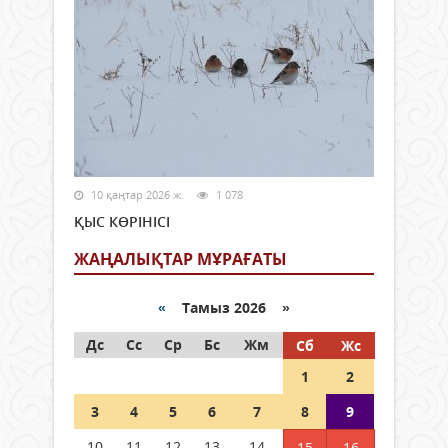
10 қаңтар 2026 ж.
1 078
ҚЫС КӨРІНІСІ
ЖАҢАЛЫҚТАР МҰРАҒАТЫ
«
Тамыз 2026 »
Дс
Сс
Ср
Бс
Жм
Сб
Жс
1
2
3
4
5
6
7
8
9
10
11
12
13
14
15
16