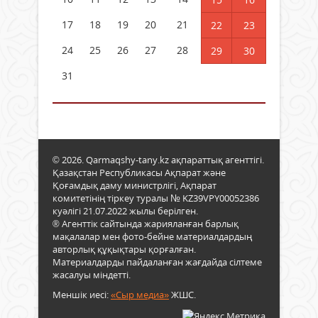
17
18
19
20
21
22
23
24
25
26
27
28
29
30
31
© 2026. Qarmaqshy-tany.kz ақпараттық агенттігі.
Қазақстан Республикасы Ақпарат және
Қоғамдық даму министрлігі, Ақпарат
комитетінің тіркеу туралы № KZ39VPY00052386
куәлігі 21.07.2022 жылы берілген.
® Агенттік сайтында жарияланған барлық
мақалалар мен фото-бейне материалдардың
авторлық құқықтары қорғалған.
Материалдарды пайдаланған жағдайда сілтеме
жасалуы міндетті.
Меншік иесі:
«Сыр медиа»
ЖШС.