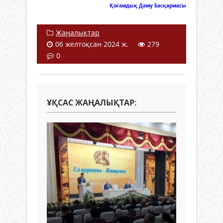
Қоғамдық Даму Басқармасы
Жаңалықтар
06 желтоқсан 2024 ж.
279
0
ҰҚСАС ЖАҢАЛЫҚТАР: