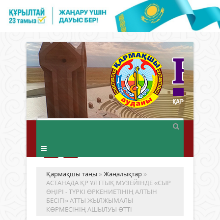
Қармақшы таңы
»
Жаңалықтар
»
АСТАНАДА ҚР ҰЛТТЫҚ МУЗЕЙІНДЕ «СЫР
ӨҢІРІ - ТҮРКІ ӨРКЕНИЕТІНІҢ АЛТЫН
БЕСІГІ» АТТЫ ЖЫЛЖЫМАЛЫ
КӨРМЕСІНІҢ АШЫЛУЫ ӨТТІ