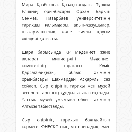
Мира Қазбекова, Қазақстандағы Түркия
Елшінің орынбасары Орхан Барыш
Сөнмез, Назарбаев университетінің
тарихшы ғалымдары, ақын-жазушылар,
шығармашылық және зиялы қауым
өкілдері қатысты.
Шара барысында ҚР Мәдениет және
ақпарат министрлігі Мәдениет
комитетінің төрағасы Күміс
Қарсақбайқызы, облыс әкімінің
орынбасары Шахмардан Асқарұлы сөз
сөйлеп, Сыр өңірінің тарихы мен музей
экспонаттарының құндылығына тоқталды.
Ұлттық музей ұжымына облыс әкімінің
Алғысы табысталды.
Сыр өңірінің тарихын баяндайтын
көрмеге ЮНЕСКО-ның материалдық емес