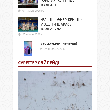
ТӨРЕТАМ КЕНТІНДЕ
ЖАЛҒАСТЫ
01 тамыз 2026 ж.
«ЕЛ ІШІ – ӨНЕР КЕНІШІ»
МӘДЕНИ ШАРАСЫ
ЖАЛҒАСУДА
25 шілде 2026 ж.
Бас жүлдені иеленді!
24 шілде 2026 ж.
СУРЕТТЕР СӨЙЛЕЙДI