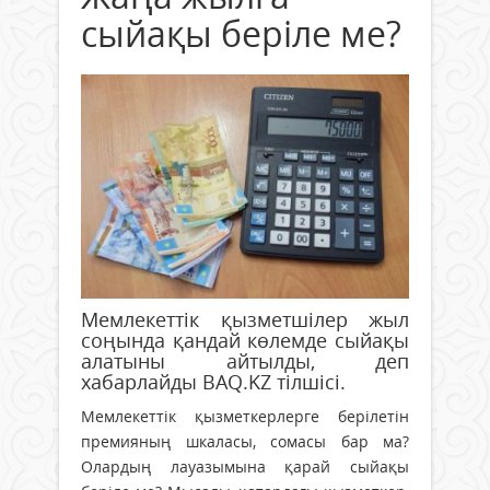
сыйақы беріле ме?
Мемлекеттік қызметшілер жыл
соңында қандай көлемде сыйақы
алатыны айтылды, деп
хабарлайды BAQ.KZ тілшісі.
Мемлекеттік қызметкерлерге берілетін
премияның шкаласы, сомасы бар ма?
Олардың лауазымына қарай сыйақы