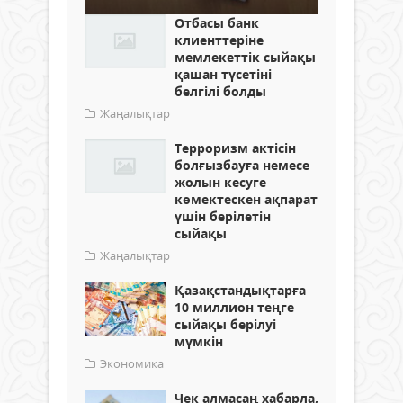
Отбасы банк
клиенттеріне
мемлекеттік сыйақы
қашан түсетіні
белгілі болды
Жаңалықтар
Терроризм актісін
болғызбауға немесе
жолын кесуге
көмектескен ақпарат
үшін берілетін
сыйақы
Жаңалықтар
Қазақстандықтарға
10 миллион теңге
сыйақы берілуі
мүмкін
Экономика
Чек алмасаң хабарла,