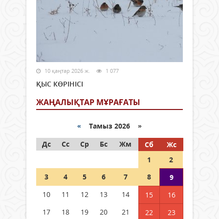
10 қаңтар 2026 ж.
1 077
ҚЫС КӨРІНІСІ
ЖАҢАЛЫҚТАР МҰРАҒАТЫ
«
Тамыз 2026 »
Дс
Сс
Ср
Бс
Жм
Сб
Жс
1
2
3
4
5
6
7
8
9
10
11
12
13
14
15
16
17
18
19
20
21
22
23