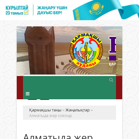
Қармақшы таңы
»
Жаңалықтар
»
Алматыда жер сілкінді
Алматыда жер