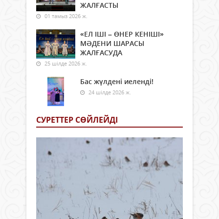
ЖАЛҒАСТЫ
01 тамыз 2026 ж.
«ЕЛ ІШІ – ӨНЕР КЕНІШІ»
МӘДЕНИ ШАРАСЫ
ЖАЛҒАСУДА
25 шілде 2026 ж.
Бас жүлдені иеленді!
24 шілде 2026 ж.
СУРЕТТЕР СӨЙЛЕЙДI