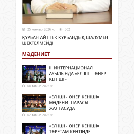
25 мамыр 2026 ж.
502
ҚҰРБАН АЙТ ТЕК ҚҰРБАНДЫҚ ШАЛУМЕН
ШЕКТЕЛМЕЙДІ
МӘДЕНИЕТ
ІІІ ИНТЕРНАЦИОНАЛ
АУЫЛЫНДА «ЕЛ ІШІ - ӨНЕР
КЕНІШІ»
08 тамыз 2026 ж.
«ЕЛ ІШІ - ӨНЕР КЕНІШІ»
МӘДЕНИ ШАРАСЫ
ЖАЛҒАСУДА
02 тамыз 2026 ж.
«ЕЛ ІШІ - ӨНЕР КЕНІШІ»
ТӨРЕТАМ КЕНТІНДЕ