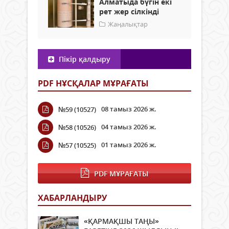
Алматыда бүгін екі
рет жер сілкінді
Жаңалықтар
Пікір қалдыру
PDF НҰСҚАЛАР МҰРАҒАТЫ
08 тамыз 2026 ж.
№59 (10527)
04 тамыз 2026 ж.
№58 (10526)
01 тамыз 2026 ж.
№57 (10525)
PDF МҰРАҒАТЫ
ХАБАРЛАНДЫРУ
«ҚАРМАҚШЫ ТАҢЫ»