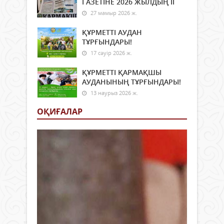
ГАЗЕТІНЕ 2026 ЖЫЛДЫҢ ІI
27 мамыр 2026 ж.
ҚҰРМЕТТІ АУДАН
ТҰРҒЫНДАРЫ!
17 сәуір 2026 ж.
ҚҰРМЕТТІ ҚАРМАҚШЫ
АУДАНЫНЫҢ ТҰРҒЫНДАРЫ!
13 наурыз 2026 ж.
ОҚИҒАЛАР