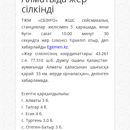
сілкінді
ТЖМ «СБЗҰҒО» ЖШС сейсмикалық
станциялар желісімен 5 қарашада, яғни
бүгін сағат 10:00 минут 30
секундта жер сілкінісі тіркеліп отыр, деп
хабарлайды
Egemen.kz
.
«Жер сілкінісінің координаттары: 43.261
с.е. 77.310 ш.б. Дүмпу ошағы Қазақстан
аумағында Алматы қаласынан шығысқа
қарай 33 км. жерде орналасқан», делінген
хабарламада.
Есептік қарқындылығы:
г. Алматы 3 б.
г. Талгар 4 б.
г. Есик 4 б.
с. Тургень 3.0 б.
с. Отеген-Батыр 3 б.