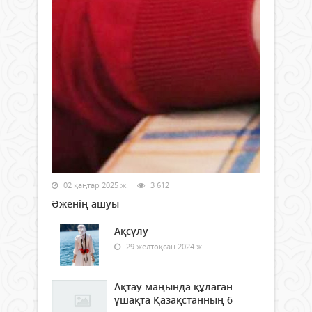
02 қаңтар 2025 ж.
3 612
Әженің ашуы
Ақсұлу
29 желтоқсан 2024 ж.
Ақтау маңында құлаған
ұшақта Қазақстанның 6