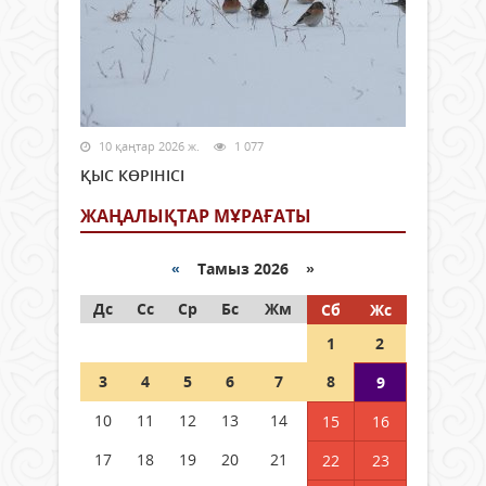
10 қаңтар 2026 ж.
1 077
ҚЫС КӨРІНІСІ
ЖАҢАЛЫҚТАР МҰРАҒАТЫ
«
Тамыз 2026 »
Дс
Сс
Ср
Бс
Жм
Сб
Жс
1
2
3
4
5
6
7
8
9
10
11
12
13
14
15
16
17
18
19
20
21
22
23