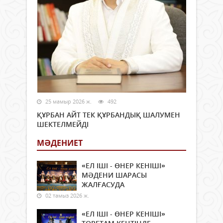
25 мамыр 2026 ж.
492
ҚҰРБАН АЙТ ТЕК ҚҰРБАНДЫҚ ШАЛУМЕН
ШЕКТЕЛМЕЙДІ
МӘДЕНИЕТ
«ЕЛ ІШІ - ӨНЕР КЕНІШІ»
МӘДЕНИ ШАРАСЫ
ЖАЛҒАСУДА
02 тамыз 2026 ж.
«ЕЛ ІШІ - ӨНЕР КЕНІШІ»