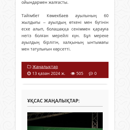
ойындармен жалғасты.
Тәйімбет Көмекбаев ауылының 60
жылдығы – ауылдың өткені мен бүгінін
еске алып, болашаққа сеніммен қарауға
негіз болған мерейлі күн. Бұл мереке
ауылдың бірлігін, халқының ынтымағы
мен татулығын көрсетті.
Жаңалықтар
13 қазан 2024 ж.
505
0
ҰҚСАС ЖАҢАЛЫҚТАР: