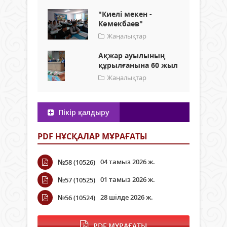
"Киелі мекен -
Көмекбаев"
Жаңалықтар
Ақжар ауылының
құрылғанына 60 жыл
Жаңалықтар
Пікір қалдыру
PDF НҰСҚАЛАР МҰРАҒАТЫ
04 тамыз 2026 ж.
№58 (10526)
01 тамыз 2026 ж.
№57 (10525)
28 шілде 2026 ж.
№56 (10524)
PDF МҰРАҒАТЫ