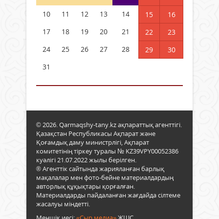
10
11
12
13
14
15
16
17
18
19
20
21
22
23
24
25
26
27
28
29
30
31
© 2026. Qarmaqshy-tany.kz ақпараттық агенттігі.
Қазақстан Республикасы Ақпарат және
Қоғамдық даму министрлігі, Ақпарат
комитетінің тіркеу туралы № KZ39VPY00052386
куәлігі 21.07.2022 жылы берілген.
® Агенттік сайтында жарияланған барлық
мақалалар мен фото-бейне материалдардың
авторлық құқықтары қорғалған.
Материалдарды пайдаланған жағдайда сілтеме
жасалуы міндетті.
Меншік иесі:
«Сыр медиа»
ЖШС.