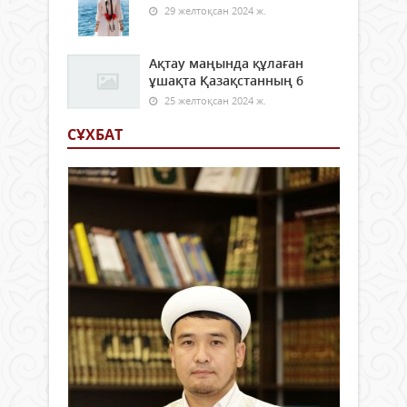
29 желтоқсан 2024 ж.
Ақтау маңында құлаған
ұшақта Қазақстанның 6
25 желтоқсан 2024 ж.
СҰХБАТ