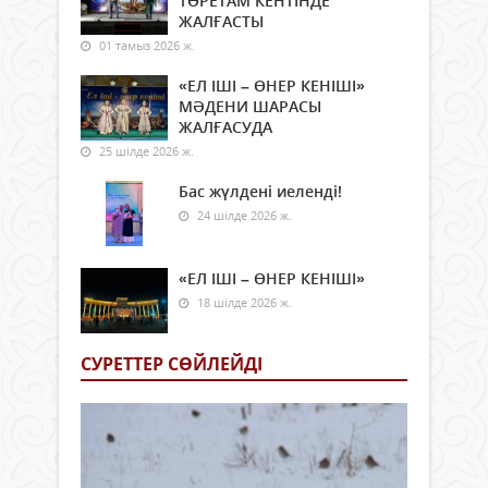
ТӨРЕТАМ КЕНТІНДЕ
ЖАЛҒАСТЫ
01 тамыз 2026 ж.
«ЕЛ ІШІ – ӨНЕР КЕНІШІ»
МӘДЕНИ ШАРАСЫ
ЖАЛҒАСУДА
25 шілде 2026 ж.
Бас жүлдені иеленді!
24 шілде 2026 ж.
«ЕЛ ІШІ – ӨНЕР КЕНІШІ»
18 шілде 2026 ж.
СУРЕТТЕР СӨЙЛЕЙДI