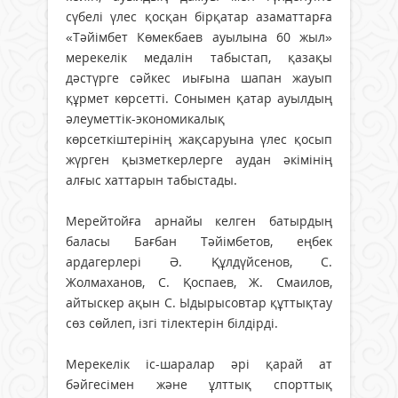
сүбелі үлес қосқан бірқатар азаматтарға
«Тәйімбет Көмекбаев ауылына 60 жыл»
мерекелік медалін табыстап, қазақы
дәстүрге сәйкес иығына шапан жауып
құрмет көрсетті. Сонымен қатар ауылдың
әлеуметтік-экономикалық
көрсеткіштерінің жақсаруына үлес қосып
жүрген қызметкерлерге аудан әкімінің
алғыс хаттарын табыстады.
Мерейтойға арнайы келген батырдың
баласы Бағбан Тәйімбетов, еңбек
ардагерлері Ә. Құлдүйсенов, С.
Жолмаханов, С. Қоспаев, Ж. Смаилов,
айтыскер ақын С. Ыдырысовтар құттықтау
сөз сөйлеп, ізгі тілектерін білдірді.
Мерекелік іс-шаралар әрі қарай ат
бәйгесімен және ұлттық спорттық