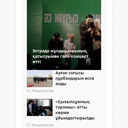
Эстрада жұлдыздарының
қатысуымен гала-концерт
өтті
Ауған соғысы
құрбандарын еске
алды
Жаңалықтар
«Қызылқұмның
тарланы» атты
көрме
ұйымдастырылды
Жаңалықтар