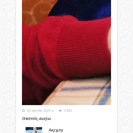
02 қаңтар 2025 ж.
3 602
Әженің ашуы
Ақсұлу