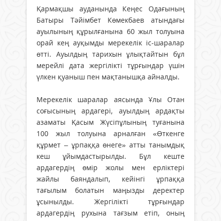
Қармақшы ауданында Кеңес Одағының
Батыры Тәйімбет Көмекбаев атындағы
ауылының құрылғанына 60 жыл толуына
орай кең ауқымды мерекелік іс-шаралар
өтті. Ауылдың тарихын ұлықтайтын бұл
мерейлі дата жергілікті тұрғындар үшін
үлкен қуаныш пен мақтанышқа айналды.
Мерекелік шаралар аясында Ұлы Отан
соғысының ардагері, ауылдың ардақты
азаматы Қасым Жүсіпұлының туғанына
100 жыл толуына арналған «Өткенге
құрмет – ұрпаққа өнеге» атты танымдық
кеш ұйымдастырылды. Бұл кеште
ардагердің өмір жолы мен ерліктері
жайлы баяндалып, кейінгі ұрпаққа
тағылым болатын маңызды деректер
ұсынылды. Жергілікті тұрғындар
ардагердің рухына тағзым етіп, оның