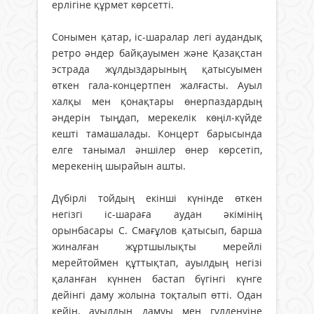
ерлігіне құрмет көрсетті.
Сонымен қатар, іс-шаралар легі аудандық
ретро әндер байқауымен және Қазақстан
эстрада жұлдыздарының қатысуымен
өткен гала-концертпен жалғасты. Ауыл
халқы мен қонақтары өнерпаздардың
әндерін тыңдап, мерекелік көңіл-күйде
кешті тамашалады. Концерт барысында
елге танымал әншілер өнер көрсетіп,
мерекенің шырайын ашты.
Дүбірлі тойдың екінші күнінде өткен
негізгі іс-шараға аудан әкімінің
орынбасары С. Смағұлов қатысып, барша
жиналған жұртшылықты мерейлі
мерейтоймен құттықтап, ауылдың негізі
қаланған күннен бастап бүгінгі күнге
дейінгі даму жолына тоқталып өтті. Одан
кейін, ауылдың дамуы мен гүлденуіне