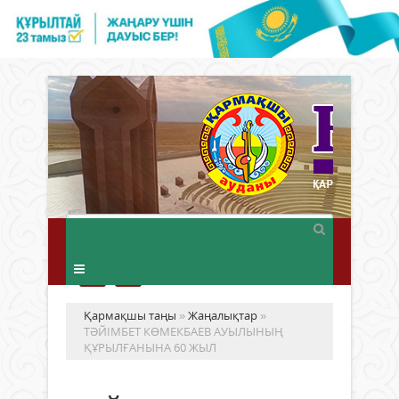
Қармақшы таңы
»
Жаңалықтар
»
ТӘЙІМБЕТ КӨМЕКБАЕВ АУЫЛЫНЫҢ
ҚҰРЫЛҒАНЫНА 60 ЖЫЛ