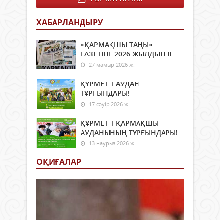
ХАБАРЛАНДЫРУ
«ҚАРМАҚШЫ ТАҢЫ»
ГАЗЕТІНЕ 2026 ЖЫЛДЫҢ ІI
27 мамыр 2026 ж.
ҚҰРМЕТТІ АУДАН
ТҰРҒЫНДАРЫ!
17 сәуір 2026 ж.
ҚҰРМЕТТІ ҚАРМАҚШЫ
АУДАНЫНЫҢ ТҰРҒЫНДАРЫ!
13 наурыз 2026 ж.
ОҚИҒАЛАР