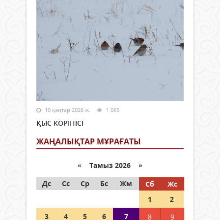
10 қаңтар 2026 ж.
1 065
ҚЫС КӨРІНІСІ
ЖАҢАЛЫҚТАР МҰРАҒАТЫ
«
Тамыз 2026 »
Дс
Сс
Ср
Бс
Жм
Сб
Жс
1
2
3
4
5
6
7
8
9