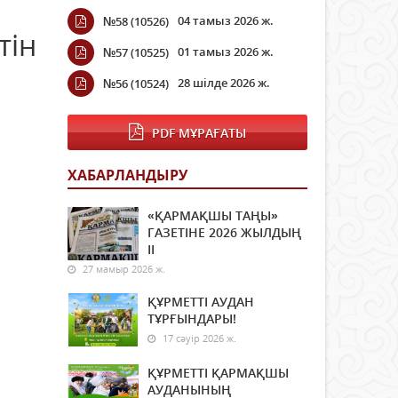
04 тамыз 2026 ж.
№58 (10526)
тін
01 тамыз 2026 ж.
№57 (10525)
28 шілде 2026 ж.
№56 (10524)
PDF МҰРАҒАТЫ
ХАБАРЛАНДЫРУ
«ҚАРМАҚШЫ ТАҢЫ»
ГАЗЕТІНЕ 2026 ЖЫЛДЫҢ
ІI
27 мамыр 2026 ж.
ҚҰРМЕТТІ АУДАН
ТҰРҒЫНДАРЫ!
17 сәуір 2026 ж.
ҚҰРМЕТТІ ҚАРМАҚШЫ
АУДАНЫНЫҢ