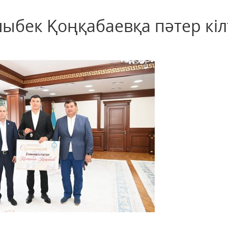
бек Қоңқабаевқа пәтер кіл