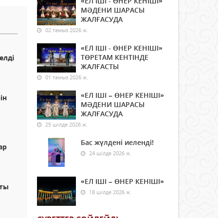
«ЕЛ ІШІ - ӨНЕР КЕНІШІ»
МӘДЕНИ ШАРАСЫ
ЖАЛҒАСУДА
02 тамыз 2026 ж.
«ЕЛ ІШІ - ӨНЕР КЕНІШІ»
ТӨРЕТАМ КЕНТІНДЕ
елді
ЖАЛҒАСТЫ
01 тамыз 2026 ж.
«ЕЛ ІШІ – ӨНЕР КЕНІШІ»
ін
МӘДЕНИ ШАРАСЫ
ЖАЛҒАСУДА
25 шілде 2026 ж.
Бас жүлдені иеленді!
ар
24 шілде 2026 ж.
«ЕЛ ІШІ – ӨНЕР КЕНІШІ»
сты
18 шілде 2026 ж.