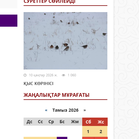
СУРЕТТЕР СӨЙЛЕЙДI
10 қаңтар 2026 ж.
1 060
ҚЫС КӨРІНІСІ
ЖАҢАЛЫҚТАР МҰРАҒАТЫ
«
Тамыз 2026 »
Дс
Сс
Ср
Бс
Жм
Сб
Жс
1
2