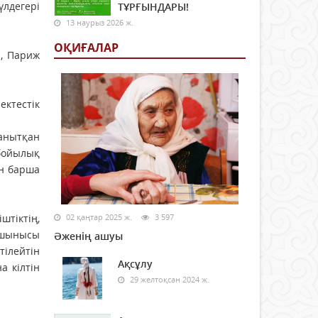
үлдегері
ТҰРҒЫНДАРЫ!
13 наурыз 2026 ж.
ОҚИҒАЛАР
п, Париж
ктестік
танытқан
рбойылық
ін барша
тіктің,
02 қаңтар 2025 ж.
3 597
ұлшынысы
Әженің ашуы
тілейтін
Ақсұлу
а кілтін
29 желтоқсан 2024 ж.