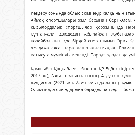
Кездесу соңында облыс әкімі өңір халқының аты
Аймақ спортшылары жыл басынан бері Әлем, А
қызылордалық спортшылар қоржынында Пари
Сұлтанғали, дзюдодан Абылайхан Жұбаназ
волейболынан қос бірдей спортшымыз Эрик Қ
жолдама алса, пара жеңіл атлетикадан Елама
қатысуға мүмкіндік иеленді. Парадзюдодан да үм
Қамшыбек Қоңқабаев – бокстан ҚР Еңбек сіңірге
2017 ж.), Азия чемпионатының 4 дүркін күміс 
жүлдегері (2021 ж.), Азия ойындарының күміс
Олимпиада ойындарына барады. Бапкері – бокст