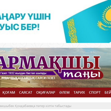
ҚОҒАМ
САЯСАТ
ОҚИҒАЛАР
ӘЛЕМ
ТАРИХ
СПОРТ
БЕ
мшыбек Қоңқабаевқа пәтер кілтін табыстады