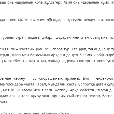
иада ойындарының қола жүлдегері, Азия ойындарының күміс ж
нда өткен ХІХ Жазғы Азия ойындарында күміс жүлдегер атаны
алы сұрап, алдағы дүбірлі додадан жеңіспен оралуына тіле
ткен биігің – жастайыңнан осы спорт түрін таңдап, табандылық 
лердің тілегі мен батасының арқасында деп білеміз. Әрбір сы
ң мәртебесін асқақтатып, халықтың рухын көтерген жеңіс үш
ынан көріну – әр спортшының арманы. Бұл – еңбексүйгіш
і. Чемпиондарымызға қарап, мыңдаған жастың спортқа деген қ
ң ыстық ықыласы мен тілегін жеткізу. Арқа сүйейтін, тілеуіңді 
олдау әрі ынталандыру үшін арнайы сый-сияпат жасап, баспан
кұлы.
а бар күш-жігерін жұмсайтынын айтты.