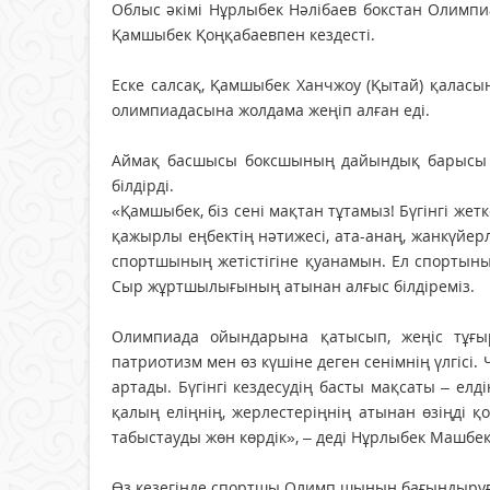
Облыс әкімі Нұрлыбек Нәлібаев бокстан Олимп
Қамшыбек Қоңқабаевпен кездесті.
Еске салсақ, Қамшыбек Ханчжоу (Қытай) қаласы
олимпиадасына жолдама жеңіп алған еді.
Аймақ басшысы боксшының дайындық барысы тур
білдірді.
«Қамшыбек, біз сені мақтан тұтамыз! Бүгінгі же
қажырлы еңбектің нәтижесі, ата-анаң, жанкүйер
спортшының жетістігіне қуанамын. Ел спортыны
Сыр жұртшылығының атынан алғыс білдіреміз.
Олимпиада ойындарына қатысып, жеңіс тұғыр
патриотизм мен өз күшіне деген сенімнің үлгіс
артады. Бүгінгі кездесудің басты мақсаты – елді
қалың еліңнің, жерлестеріңнің атынан өзіңді қ
табыстауды жөн көрдік», – деді Нұрлыбек Машбе
Өз кезегінде спортшы Олимп шыңын бағындыруғ