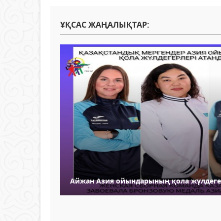
ҰҚСАС ЖАҢАЛЫҚТАР:
Айжан Азия ойындарының қола жүлдегер