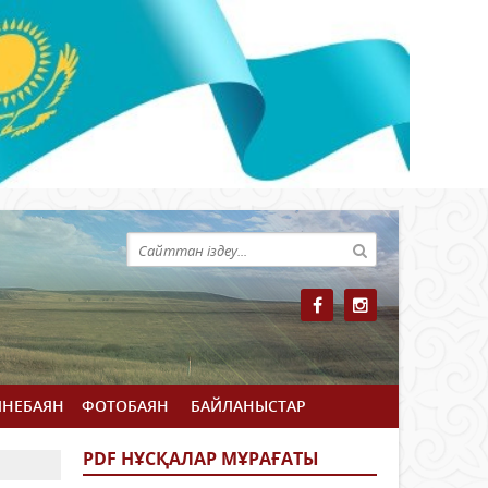
ЙНЕБАЯН
ФОТОБАЯН
БАЙЛАНЫСТАР
PDF НҰСҚАЛАР МҰРАҒАТЫ