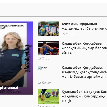
Азия ойындарының
жүлдегерлері Сыр еліне к
Спорт
Қамшыбек Қоңқабаев
жарақатының сыр берген
айтты
Спорт
Қамшыбек Қоңқабаев:
Жеңісімді қазақстандықт
мен Елбасына арнаймын
Қоғам
і атанды!
Қуанышбек Ысқақов: Ба
жаңалық – «Қайсардың»
жеңісі
Жаңалықтар