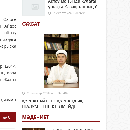
Ақтау маңында құлаған
ұшақта Қазақстанның 6
25 желтоқсан 2024 ж.
 Әзірге
СҰХБАТ
н Айдос
п ойнау
пиадаға
жарысқа
і (2014,
ның қола
ін Жазғы
25 мамыр 2026 ж.
487
 қызметі
ҚҰРБАН АЙТ ТЕК ҚҰРБАНДЫҚ
ШАЛУМЕН ШЕКТЕЛМЕЙДІ
МӘДЕНИЕТ
0