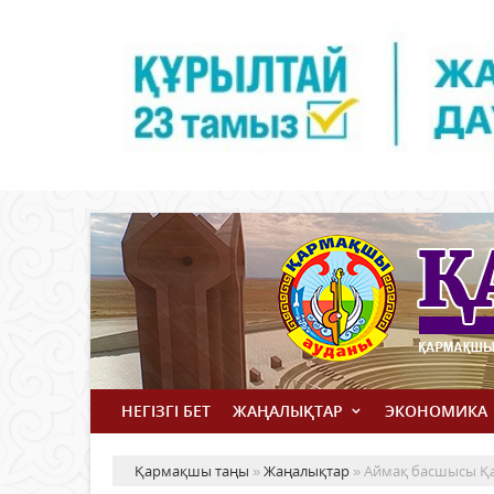
НЕГІЗГІ БЕТ
ЖАҢАЛЫҚТАР
ЭКОНОМИКА
Қармақшы таңы
»
Жаңалықтар
» Аймақ басшысы Қа