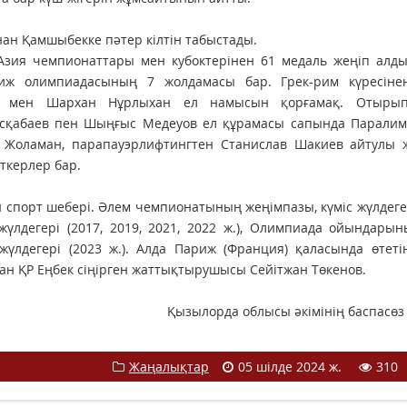
нан Қамшыбекке пәтер кілтін табыстады.
зия чемпионаттары мен кубоктерінен 61 медаль жеңіп алды.
ж олимпиадасының 7 жолдамасы бар. Грек-рим күресіне
ар мен Шархан Нұрлыхан ел намысын қорғамақ. Отыры
асқабаев пен Шыңғыс Медеуов ел құрамасы сапында Паралим
н Жоламан, парапауэрлифтингтен Станислав Шакиев айтулы 
іткерлер бар.
н спорт шебері. Әлем чемпионатының жеңімпазы, күміс жүлдегер
жүлдегері (2017, 2019, 2021, 2022 ж.), Олимпиада ойындары
 жүлдегері (2023 ж.). Алда Париж (Франция) қаласында өтет
ан ҚР Еңбек сіңірген жаттықтырушысы Сейітжан Төкенов.
Қызылорда облысы әкімінің баспасөз
Жаңалықтар
05 шілде 2024 ж.
310