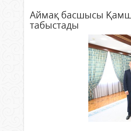
Аймақ басшысы Қамшы
табыстады