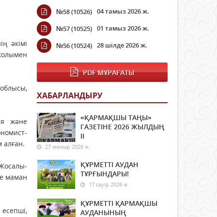
04 тамыз 2026 ж.
№58 (10526)
01 тамыз 2026 ж.
№57 (10525)
ің әкімі
28 шілде 2026 ж.
№56 (10524)
 жолымен
PDF МҰРАҒАТЫ
облысы,
ХАБАРЛАНДЫРУ
«ҚАРМАҚШЫ ТАҢЫ»
ия және
ГАЗЕТІНЕ 2026 ЖЫЛДЫҢ
номист-
ІI
 алған.
27 мамыр 2026 ж.
ҚҰРМЕТТІ АУДАН
Жосалы-
ТҰРҒЫНДАРЫ!
де маман
17 сәуір 2026 ж.
ҚҰРМЕТТІ ҚАРМАҚШЫ
есепші,
АУДАНЫНЫҢ