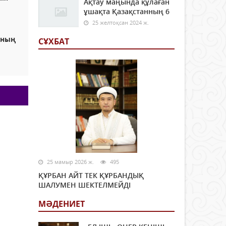
Ақтау маңында құлаған
ұшақта Қазақстанның 6
25 желтоқсан 2024 ж.
ының
СҰХБАТ
25 мамыр 2026 ж.
495
ҚҰРБАН АЙТ ТЕК ҚҰРБАНДЫҚ
ШАЛУМЕН ШЕКТЕЛМЕЙДІ
МӘДЕНИЕТ