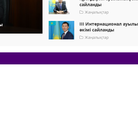
сайланды
Жаңалықтар
ІІІ Интернационал ауыл
ды
әкімі сайланды
Жаңалықтар