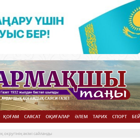
ҚОҒАМ
САЯСАТ
ОҚИҒАЛАР
ӘЛЕМ
ТАРИХ
СПОРТ
БЕ
 округінің әкімі сайланды