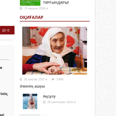
ТҰРҒЫНДАРЫ!
13 наурыз 2026 ж.
ОҚИҒАЛАР
0
е
02 қаңтар 2025 ж.
3 605
Әженің ашуы
інің
Ақсұлу
29 желтоқсан 2024 ж.
мі