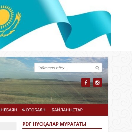
ЙНЕБАЯН
ФОТОБАЯН
БАЙЛАНЫСТАР
PDF НҰСҚАЛАР МҰРАҒАТЫ