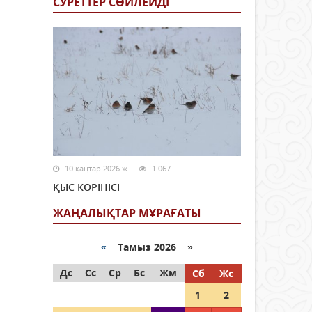
СУРЕТТЕР СӨЙЛЕЙДI
10 қаңтар 2026 ж.
1 067
ҚЫС КӨРІНІСІ
ЖАҢАЛЫҚТАР МҰРАҒАТЫ
«
Тамыз 2026 »
Дс
Сс
Ср
Бс
Жм
Сб
Жс
1
2