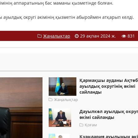
імінің аппаратының бас маманы қызметінде болған.
 ауылдық округі әкімінің қызметін абыроймен атқарып келді.
Жаңалықтар
29 ақпан 2024 ж.
831
Қармақшы ауданы Ақтөб
ауылдық округінің әкімі
сайланды
Жаңалықтар
Дауылкөл ауылдық округ
әкімі сайланды
Қоғам
Қуаңдария ауылының әкі