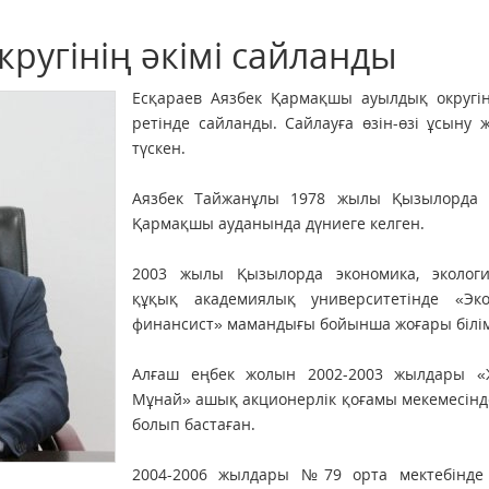
ругінің әкімі сайланды
Есқараев Аязбек Қармақшы ауылдық округін
ретінде сайланды. Сайлауға өзін-өзі ұсыну
түскен.
Аязбек Тайжанұлы 1978 жылы Қызылорда 
Қармақшы ауданында дүниеге келген.
2003 жылы Қызылорда экономика, эколог
құқық академиялық университетінде «Эко
финансист» мамандығы бойынша жоғары білім
Алғаш еңбек жолын 2002-2003 жылдары «
Мұнай» ашық акционерлік қоғамы мекемесін
болып бастаған.
2004-2006 жылдары №79 орта мектебінде 