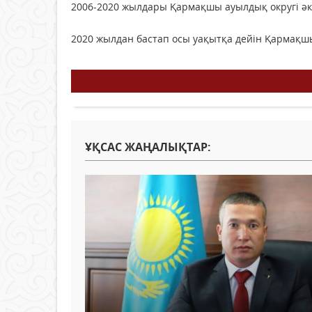
2006-2020 жылдары Қармақшы ауылдық округі әк
2020 жылдан бастап осы уақытқа дейін Қармақшы
ҰҚСАС ЖАҢАЛЫҚТАР: