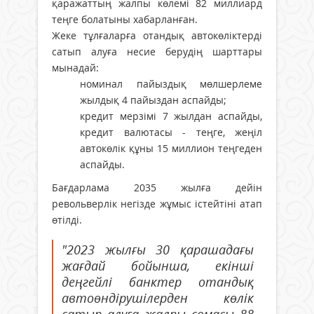
қаражаттың жалпы көлемі 82 миллиард
теңге болатыны хабарланған.
Жеке тұлғаларға отандық автокөліктерді
сатып алуға несие берудің шарттары
мынадай:
номинал пайыздық мөлшерлеме
жылдық 4 пайыздан аспайды;
кредит мерзімі 7 жылдан аспайды,
кредит валютасы - теңге, жеңіл
автокөлік құны 15 миллион теңгеден
аспайды.
Бағдарлама 2035 жылға дейін
револьверлік негізде жұмыс істейтіні атап
өтілді.
"2023 жылғы 30 қарашадағы
жағдай бойынша, екінші
деңгейлі банктер отандық
автоөндірушілерден көлік