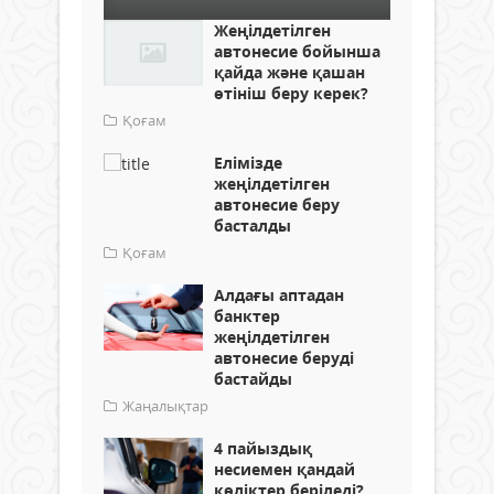
Жеңілдетілген
автонесие бойынша
қайда және қашан
өтініш беру керек?
Қоғам
Елімізде
жеңілдетілген
автонесие беру
басталды
Қоғам
Алдағы аптадан
банктер
жеңілдетілген
автонесие беруді
бастайды
Жаңалықтар
4 пайыздық
несиемен қандай
көліктер беріледі?