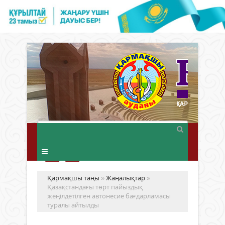
Қармақшы таңы
»
Жаңалықтар
»
Қазақстандағы төрт пайыздық
жеңілдетілген автонесие бағдарламасы
туралы айтылды