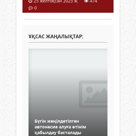
25 желтоқсан 2023 ж.
474
0
ҰҚСАС ЖАҢАЛЫҚТАР:
Бүгін жеңілдетілген
автонесие алуға өтінім
қабылдау басталады