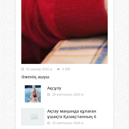
02 қаңтар 2025 ж.
3 598
Әженің ашуы
Ақсұлу
29 желтоқсан 2024 ж.
Ақтау маңында құлаған
ұшақта Қазақстанның 6
25 желтоқсан 2024 ж.