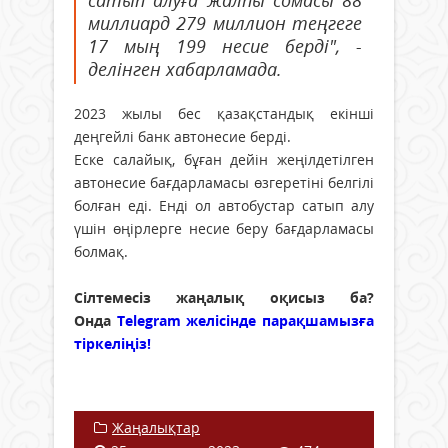
сатып алуға жалпы сомасы 88
миллиард 279 миллион теңгеге
17 мың 199 несие берді", -
делінген хабарламада.
2023 жылы бес қазақстандық екінші
деңгейлі банк автонесие берді.
Еске салайық, бұған дейін жеңілдетілген
автонесие бағдарламасы өзгеретіні белгілі
болған еді. Енді ол автобустар сатып алу
үшін өңірлерге несие беру бағдарламасы
болмақ.
Сілтемесіз жаңалық оқисыз ба?
Онда
Telegram желісінде парақшамызға
тіркеліңіз!
Жаңалықтар