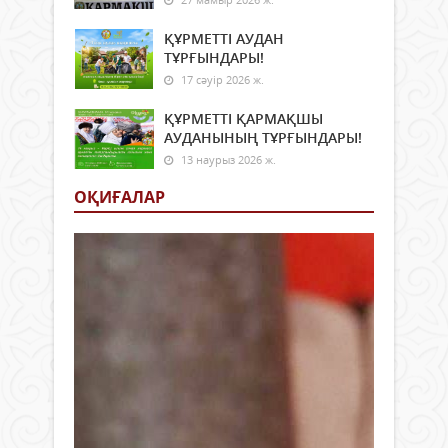
ҚҰРМЕТТІ АУДАН
ТҰРҒЫНДАРЫ!
17 сәуір 2026 ж.
ҚҰРМЕТТІ ҚАРМАҚШЫ
АУДАНЫНЫҢ ТҰРҒЫНДАРЫ!
13 наурыз 2026 ж.
ОҚИҒАЛАР