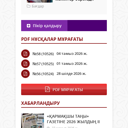
Бағдар
Пікір қалдыру
PDF НҰСҚАЛАР МҰРАҒАТЫ
04 тамыз 2026 ж.
№58 (10526)
01 тамыз 2026 ж.
№57 (10525)
28 шілде 2026 ж.
№56 (10524)
PDF МҰРАҒАТЫ
ХАБАРЛАНДЫРУ
«ҚАРМАҚШЫ ТАҢЫ»
ГАЗЕТІНЕ 2026 ЖЫЛДЫҢ ІI
27 мамыр 2026 ж.