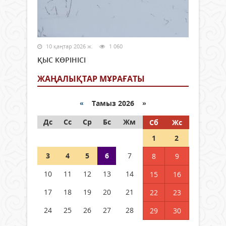
10 қаңтар 2026 ж.
1 060
ҚЫС КӨРІНІСІ
ЖАҢАЛЫҚТАР МҰРАҒАТЫ
«
Тамыз 2026 »
Дс
Сс
Ср
Бс
Жм
Сб
Жс
1
2
3
4
5
6
7
8
9
10
11
12
13
14
15
16
17
18
19
20
21
22
23
24
25
26
27
28
29
30