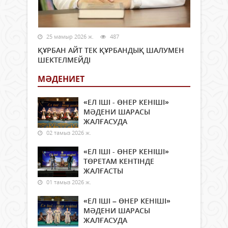
25 мамыр 2026 ж.
487
ҚҰРБАН АЙТ ТЕК ҚҰРБАНДЫҚ ШАЛУМЕН
ШЕКТЕЛМЕЙДІ
МӘДЕНИЕТ
«ЕЛ ІШІ - ӨНЕР КЕНІШІ»
МӘДЕНИ ШАРАСЫ
ЖАЛҒАСУДА
02 тамыз 2026 ж.
«ЕЛ ІШІ - ӨНЕР КЕНІШІ»
ТӨРЕТАМ КЕНТІНДЕ
ЖАЛҒАСТЫ
01 тамыз 2026 ж.
«ЕЛ ІШІ – ӨНЕР КЕНІШІ»
МӘДЕНИ ШАРАСЫ
ЖАЛҒАСУДА