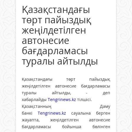
Қазақстандағы
төрт пайыздық
жеңілдетілген
автонесие
бағдарламасы
туралы айтылды
Қазақстандағы төрт пайыздық
жеңілдетілген автонесие бағдарламасы
туралы айтылды, - деп
хабарлайды
Tengrinews.kz
тілшісі.
Қазақстанның Даму
банкі
Tengrinews.kz
сауалына берген
жауапта, жеңілдетілген автонесие
бағдарламасы бойынша бөлінген